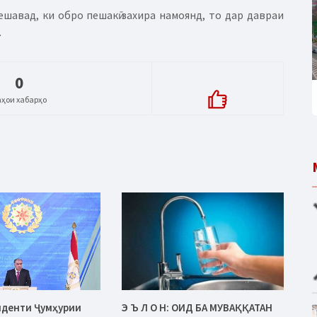
шавад, ки обро пешакӣ захира намоянд, то дар давраи
.
0
аҳои хабарҳо
иденти Ҷумҳурии
Э Ъ Л О Н: ОИД БА МУВАҚҚАТАН