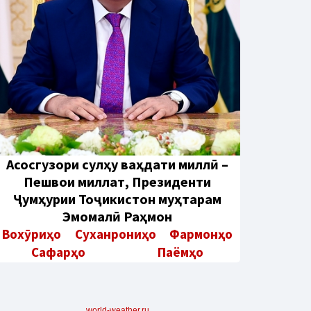
Aсосгузори сулҳу ваҳдати миллӣ –
Пешвои миллат, Президенти
Ҷумҳурии Тоҷикистон муҳтарам
Эмомалӣ Раҳмон
Вохӯриҳо
Суханрониҳо
Фармонҳо
Сафарҳо
Паёмҳо
world-weather.ru