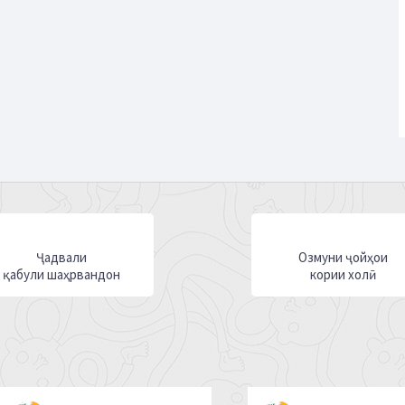
Ҷадвали
Озмуни ҷойҳои
қабули шаҳрвандон
кории холӣ