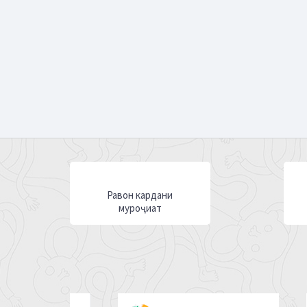
Равон кардани
муроҷиат