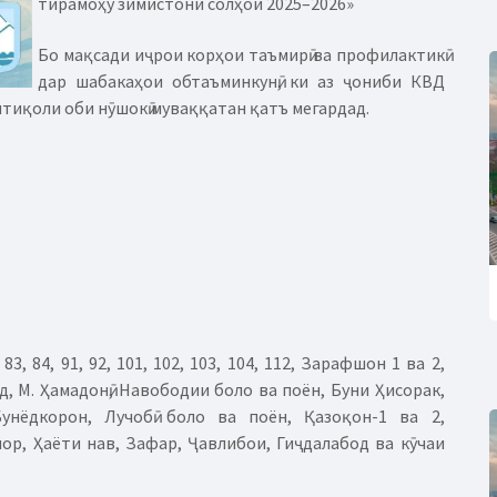
тирамоҳу зимистони солҳои 2025–2026»
Бо мақсади иҷрои корҳои таъмирӣ ва профилактикӣ
дар шабакаҳои обтаъминкунӣ, ки аз ҷониби КВД
нтиқоли оби нӯшокӣ муваққатан қатъ мегардад.
 83, 84, 91, 92, 101, 102, 103, 104, 112, Зарафшон 1 ва 2,
д, М. Ҳамадонӣ, Навободии боло ва поён, Буни Ҳисорак,
унёдкорон, Лучобӣ боло ва поён, Қазоқон-1 ва 2,
р, Ҳаёти нав, Зафар, Ҷавлибои, Гиҷдалабод ва кӯчаи