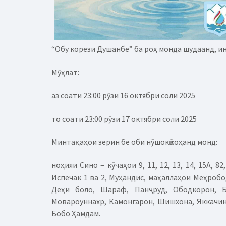
“Обу корези Душанбе” ба роҳ монда шудаанд, и
Мӯҳлат:
аз соати 23:00 рӯзи 16 октябри соли 2025
то соати 23:00 рӯзи 17 октябри соли 2025
Минтақаҳои зерин бе оби нӯшокӣ хоҳанд монд:
ноҳияи Сино – кӯчаҳои 9, 11, 12, 13, 14, 15А, 82,
Испечак 1 ва 2, Муҳандис, маҳаллаҳои Меҳробо
Деҳи боло, Шараф, Панҷруд, Ободкорон, Б
Мовароуннахр, Камонгарон, Шишхона, Яккачино
Бобо Ҳамдам.