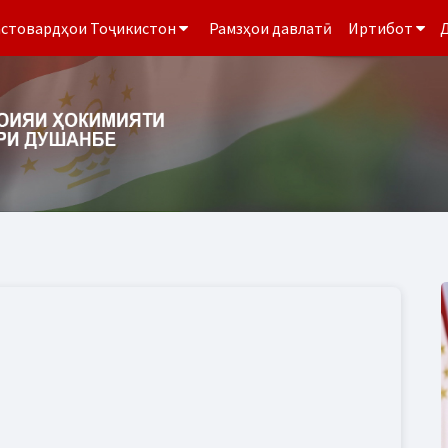
стовардҳои Тоҷикистон
Рамзҳои давлатӣ
Иртибот
Д