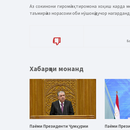
Аз сокинони гиромӣ эҳтиромона хоҳиш карда ме
таъмирӣ аз норасоии оби нӯшокӣ дучор нагарданд
Б
Хабарҳои монанд
Паёми Президенти Ҷумҳурии
Паёми През