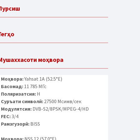
Пурсиш
Тегҳо
Мушаххасоти моҳвора
Моҳвора:
Yahsat 1A (52.5°E)
Басомад:
11 785 МГс
Поляризатсия:
H
Суръати символӣ:
27500 Мсимв/сек
Модулятсия:
DVB-S2/8PSK/MPEG-4/HD
FEC:
3/4
Рамзгузорӣ:
BISS
Моҳвора:
NSS 12 (57.0°E)