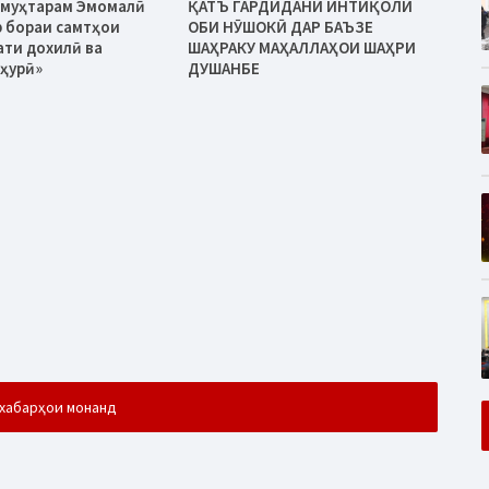
 муҳтарам Эмомалӣ
ҚАТЪ ГАРДИДАНИ ИНТИҚОЛИ
 бораи самтҳои
ОБИ НӮШОКӢ ДАР БАЪЗЕ
ати дохилӣ ва
ШАҲРАКУ МАҲАЛЛАҲОИ ШАҲРИ
ҳурӣ»
ДУШАНБЕ
хабарҳои монанд