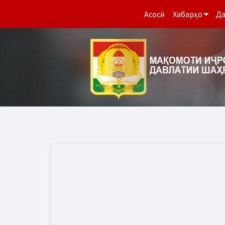
Асосӣ
Хабарҳо
Да