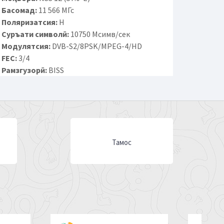
Басомад:
11 566 МГс
Поляризатсия:
H
Суръати символӣ:
10750 Мсимв/сек
Модулятсия:
DVB-S2/8PSK/MPEG-4/HD
FEC:
3/4
Рамзгузорӣ:
BISS
Тамос