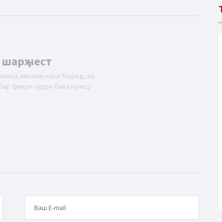
 шарҳ нест
вонед аввалин касе бошед, ки
бар фикри худро баён кунед!