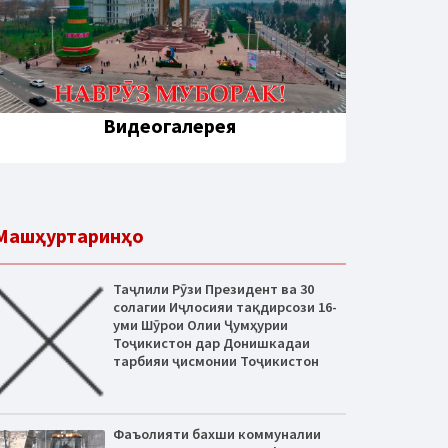
Видеогалерея
Машҳуртаринҳо
Таҷлили Рӯзи Президент ва 30
солагии Иҷлосияи тақдирсози 16-
уми Шӯрои Олии Ҷумҳурии
Тоҷикистон дар Донишкадаи
тарбияи ҷисмонии Тоҷикистон
Фаъолияти бахши коммуналии