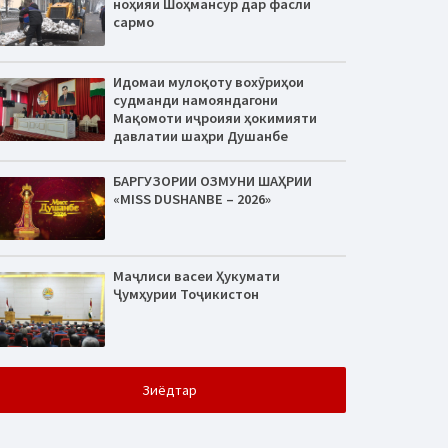
ноҳияи Шоҳмансур дар фасли
сармо
Идомаи мулоқоту вохӯриҳои
судманди намояндагони
Мақомоти иҷроияи ҳокимияти
давлатии шаҳри Душанбе
БАРГУЗОРИИ ОЗМУНИ ШАҲРИИ
«MISS DUSHANBE – 2026»
Маҷлиси васеи Ҳукумати
Ҷумҳурии Тоҷикистон
Зиёдтар