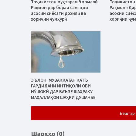
Тоҷикистон муҳтарам Эмомалӣ
Тоҷикистон
Раҳмон дар бораи самтҳои
Раҳмон «Дар
асосии сиёсати дохилӣ ва
асосии сиёс
хориҷии ҷумҳурӣ
хориҷии ҷум
ЭЪЛОН: МУВАҚҚАТАН ҚАТЪ
ГАРДИДАНИ ИНТИҚОЛИ ОБИ
НӮШОКӢ ДАР БАЪЗЕ ШАҲРАКУ
МАҲАЛЛАҲОИ ШАҲРИ ДУШАНБЕ
Бештар 
Шарҳҳо (0)