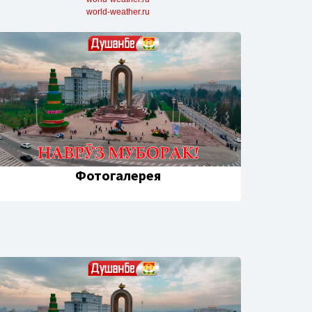
world-weather.ru
Фотогалерея