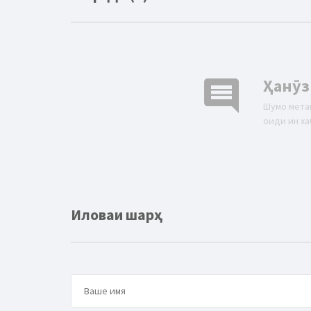
comment
Ҳанӯз
Шумо мета
оиди ин ха
Иловаи шарҳ