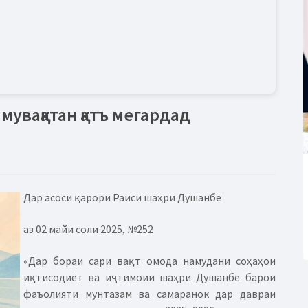
уваққатан қатъ мегардад
Дар асоси қарори Раиси шаҳри Душанбе
аз 02 майи соли 2025, №252
«Дар бораи сари вақт омода намудани соҳаҳои
иқтисодиёт ва иҷтимоии шаҳри Душанбе барои
фаъолияти мунтазам ва самаранок дар давраи