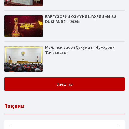
БАРГУЗОРИИ ОЗМУНИ ШАҲРИИ «MISS
DUSHANBE – 2026»
Маҷлиси васеи Ҳукумати Ҷумҳурии
Тоҷикистон
Зиёдтар
Тақвим