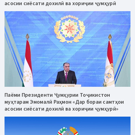
асосии сиёсати дохилӣ ва хориҷии ҷумҳурӣ
Паёми Президенти Ҷумҳурии Тоҷикистон
муҳтарам Эмомалӣ Раҳмон «Дар бораи самтҳои
асосии сиёсати дохилӣ ва хориҷии ҷумҳурӣ»