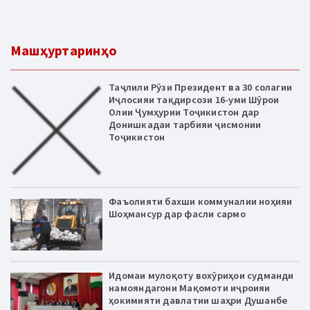
Машҳуртаринҳо
Таҷлили Рӯзи Президент ва 30 солагии
Иҷлосияи тақдирсози 16-уми Шӯрои
Олии Ҷумҳурии Тоҷикистон дар
Донишкадаи тарбияи ҷисмонии
Тоҷикистон
Фаъолияти бахши коммуналии ноҳияи
Шоҳмансур дар фасли сармо
Идомаи мулоқоту вохӯриҳои судманди
намояндагони Мақомоти иҷроияи
ҳокимияти давлатии шаҳри Душанбе