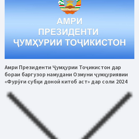
Амри Президенти Ҷумҳурии Тоҷикистон дар
бораи баргузор намудани Озмуни ҷумҳуриявии
«Фурӯғи субҳи доноӣ китоб аст» дар соли 2024