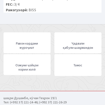
FEC:
3/4
Рамзгузорӣ:
BISS
Равон кардани
Ҷадвали
муроҷиат
қабули шаҳрвандон
Озмуни ҷойҳои
Тамос
кории холӣ
шаҳри Душанбе, кӯчаи Теҳрон 19/1
Тел: (+992 37) 221-24-46; (+992 37) 221-26-29