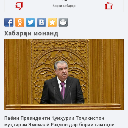
Баҳои хабарҳо
Хабарҳои монанд
Паёми Президенти Ҷумҳурии Тоҷикистон
муҳтарам Эмомалӣ Раҳмон дар бораи самтҳои