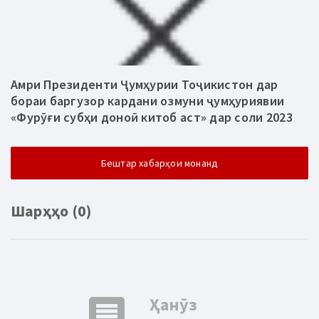
Амри Президенти Ҷумҳурии Тоҷикистон дар
бораи баргузор кардани озмуни ҷумҳуриявии
«Фурӯғи субҳи доноӣ китоб аст» дар соли 2023
Бештар хабарҳои монанд
Шарҳҳо (0)
comment
Ҳанӯз