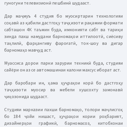
гуногуни телевизионӣ пешбинӣ шудааст.
Дар маҷмуъ 4 студия бо муосиртарин технологияи
соҳавӣ аз қабили дастгоҳу таҷҳизоти рақамии формати
сабташон 4К таъмин буда, имконияти сабт ва тариқи
зинда пахш намудани барномаҳои иттилоотӣ, сиёсиву
таҳлилӣ, фарҳангиву фароғатӣ, ток-шоу ва дигар
барномаҳо мавҷуд аст.
Муассиса дорои парки зарурии техникӣ буда, студияи
сайёри он аз се автомашинаи калони махсус иборат аст.
Дар баробари ин, ҳама ҳуҷраҳои корӣ бо дастгоҳу
таҷҳизоти муосир ва мебели хушсохту замонавӣ
ҷиҳозонида шудааст.
Студияи марказии пахши барномаҳо, толори маҷлисгоҳ
бо 184 ҷойи нишаст, ҳуҷраҳои кории роҳбарият,
дизайнерҳои графикӣ, барномасоз, китобхонаи