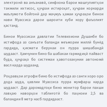
электронӣ ва анъанавӣ, синфхона барои машғулиятҳои
такмили ихтисос, ҳуҷраи истироҳат, ҳуҷраи коркарди
маълумоти бойгонӣ дар маҷмуъ ҳамаи ҳуҷраҳои бинои
нави Муассиса дарои шароити хуби кору фаъолият
ҳастанд.
Бинои Муассисаи давлатии Телевизиони Душанбе бо
истифода аз санъати баланди меъмории миллӣ бунёд
гардида, қисмати берунаи он пурра шишабандӣ
шудааст. Ҳамчунин бино ба шабакаи гармидиҳӣ пайваст
буда, ҳуҷраҳо бо системаи ҳавотозакунии автономӣ
васл карда шудаанд.
Роҳравҳои атрофи бино бо истифода аз санги хоро оро
дода шуда, ҳавлии Муассиса пурра мумфарш карда
шудааст. Дар даромадгоҳи бино монитор барои пахши
лавҳаю наворҳои таблиғотӣ бо паҳноии 2,5 ва
баландии 8 метр насб гардидааст.