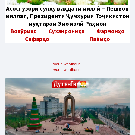
Aсосгузори сулҳу ваҳдати миллӣ – Пешвои
миллат, Президенти Ҷумҳурии Тоҷикистон
муҳтарам Эмомалӣ Раҳмон
Вохӯриҳо
Суханрониҳо
Фармонҳо
Сафарҳо
Паёмҳо
world-weather.ru
world-weather.ru