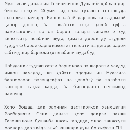
Муассисаи давлатии Телевизиони Душанбе қаблан дар
бинои солҳои 40-уми садсолаи гузашта сохташуда
фаъолият мекард. Бинои қаблӣ дар ҳолати садамавӣ
қарор дошта, ба талаботи соҳа ҷавоб гуфта
наметавонист ва он барои толори синамо ё худ
кинотеатр пешбинӣ шуда, ҳамагӣ дорои ду студияи
хурд, яке барои барномаҳои иттилоотӣ ва дигаре барои
сабти дигар барномаҳо пешбинӣ шуда буд.
Набудани студияи сабти барномаҳо ва шароити маҳдуд
имкон намедод, ки ҳайати эҷодии ин Муассиса
барномаҳои баландсифат ва ҷавобгў ба талаботи
замонро таҳия карда, ба бинандагон пешниҳод
намоянд.
Ҳоло бошад, дар заминаи дастгириҳои ҳамешагии
Роҳбарияти Олии давлат ҳоло доираи пахши
Телевизиони Душанбе васеъ гардида, онро тавассути
моҳвора дар зиёда аз 40 кишвари дунё бо сифати FULL