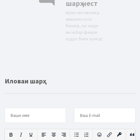
шарҳ нест
Шумо метавонед
аввалин касе
бошед, ки оиди
ин хабар фикри
худро баён кунед!
Иловаи шарҳ