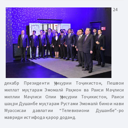
24
декабр Президенти Ҷумҳурии Тоҷикистон, Пешвои
миллат муҳтарам Эмомалӣ Раҳмон ва Раиси Маҷлиси
миллии Маҷлиси Олии Ҷумҳурии Тоҷикистон, Раиси
шаҳри Душанбе муҳтарам Рустами Эмомалӣ бинои нави
Муассисаи давлатии “Телевизиони Душанбе”-ро
мавриди истифода қарор доданд.