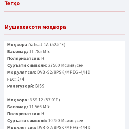
Тегҳо
Мушаххасоти моҳвора
Моҳвора:
Yahsat 1A (52.5°E)
Басомад:
11 785 МГс
Поляризатсия:
H
Суръати символӣ:
27500 Мсимв/сек
Модулятсия:
DVB-S2/8PSK/MPEG-4/HD
FEC:
3/4
Рамзгузорӣ:
BISS
Моҳвора:
NSS 12 (57.0°E)
Басомад:
11 566 МГс
Поляризатсия:
H
Суръати символӣ:
10750 Мсимв/сек
Модулятсия:
DVB-S2/8PSK/MPEG-4/HD