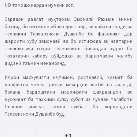
HD тамошо кардан мумкин аст.
Сарвари давлат муҳтарам Эмомалӣ Раҳмон зимни
боздид бо имтинон иброз доштанд, ки ҳайати эҷодӣ ва
техникии Телевизиони Душанбе бо фаъолият дар
шароити хубу замонавӣ ва бо истифода аз навтарин
технологияи соҳаи телевизион бинандаи худро бо
тозатарин хабару рӯйдодҳо ва барномаҳои ҷолибу
диданӣ таъмин менамоянд.
Иҷрои масъулияти иҷтимоӣ, ростқавлӣ, хизмат ба
манфиати ҷомеа, риояи меъёрҳои касбӣ ва ахлоқӣ,
баланд бардоштани маърифати шаҳрвандон ва
мусоидат ба таҳкими сулҳу субот аз ҷумлаи талаботи
Пешвои миллат зимни суҳбат бо кормандони
Телевизиони Душанбе буд.
+1