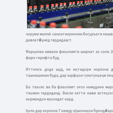
чоруми миллӣ – саноатикунонии босуръати кишв
давлатӣ бунёд гардидааст.
Марҳилаи аввали фаъолияти ширкат аз соли 201
фаро гирифта буд.
Иттилоъ дода шуд, ки иқтидори корхона д
ташнашикан буда, дар зарфҳои гуногунҳаҷм пеш
Бо таъсис ва ба фаъолият оғоз намудани марҳ
таъмин гардиданд. Васли хатти нави истеҳсо
кормандон мусоидат кард.
Ҳоло дар корхона 7 намуд нӯшокиҳои брендӣ ба