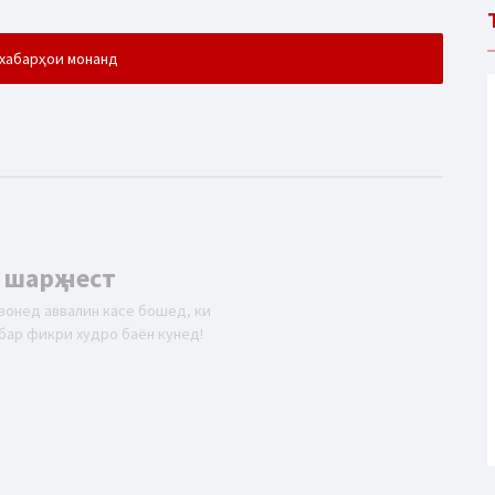
хабарҳои монанд
 шарҳ нест
вонед аввалин касе бошед, ки
бар фикри худро баён кунед!