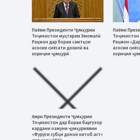
Паёми Президенти Ҷумҳурии
Паёми През
Тоҷикистон муҳтарам Эмомалӣ
Тоҷикистон
Раҳмон дар бораи самтҳои
Раҳмон «Дар
асосии сиёсати дохилӣ ва
асосии сиёс
хориҷии ҷумҳурӣ
хориҷии ҷум
Амри Президенти Ҷумҳурии
Тоҷикистон дар бораи баргузор
кардани озмуни ҷумҳуриявии
«Фурӯғи субҳи доноӣ китоб аст»