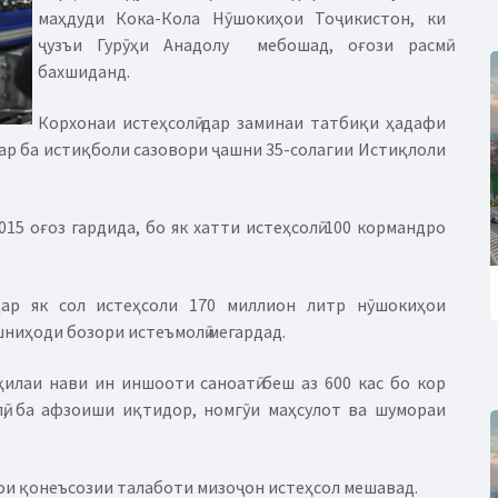
маҳдуди Кока-Кола Нӯшокиҳои Тоҷикистон, ки
ҷузъи Гурӯҳи Анадолу мебошад, оғози расмӣ
бахшиданд.
Корхонаи истеҳсолӣ дар заминаи татбиқи ҳадафи
ар ба истиқболи сазовори ҷашни 35-солагии Истиқлоли
5 оғоз гардида, бо як хатти истеҳсолӣ 100 кормандро
ар як сол истеҳсоли 170 миллион литр нӯшокиҳои
ниҳоди бозори истеъмолӣ мегардад.
илаи нави ин иншооти саноатӣ беш аз 600 кас бо кор
лӣ, ба афзоиши иқтидор, номгӯи маҳсулот ва шумораи
рои қонеъсозии талаботи мизоҷон истеҳсол мешавад.