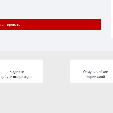
Ҷадвали
Озмуни ҷойҳои
қабули шаҳрвандон
кории холӣ