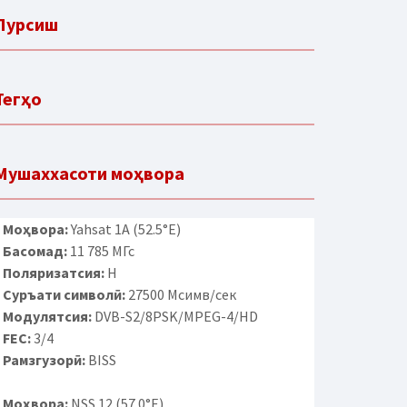
Пурсиш
Тегҳо
Мушаххасоти моҳвора
Моҳвора:
Yahsat 1A (52.5°E)
Басомад:
11 785 МГс
Поляризатсия:
H
Суръати символӣ:
27500 Мсимв/сек
Модулятсия:
DVB-S2/8PSK/MPEG-4/HD
FEC:
3/4
Рамзгузорӣ:
BISS
Моҳвора:
NSS 12 (57.0°E)