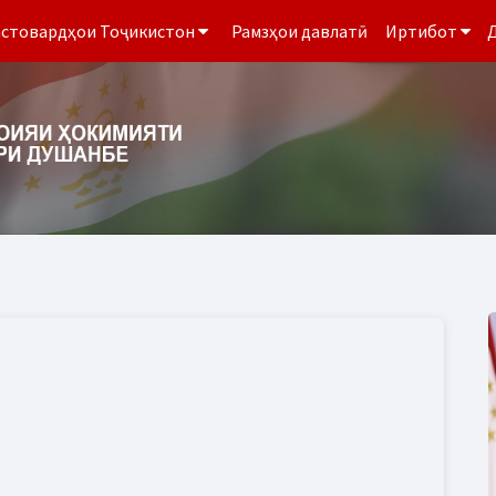
стовардҳои Тоҷикистон
Рамзҳои давлатӣ
Иртибот
Д