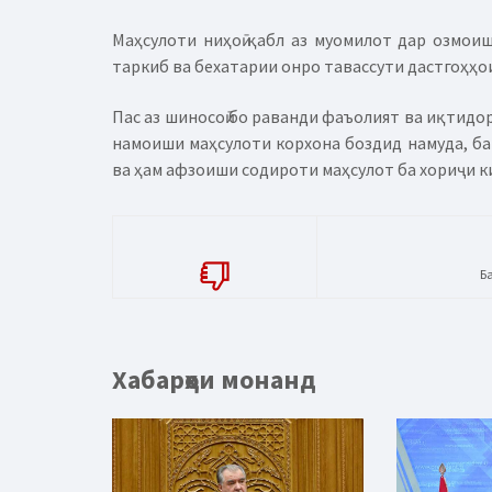
Маҳсулоти ниҳоӣ қабл аз муомилот дар озмоиш
таркиб ва бехатарии онро тавассути дастгоҳҳои
Пас аз шиносоӣ бо раванди фаъолият ва иқтидо
намоиши маҳсулоти корхона боздид намуда, ба 
ва ҳам афзоиши содироти маҳсулот ба хориҷи к
Б
Хабарҳои монанд