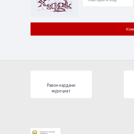
Равон кардани
муроҷиат