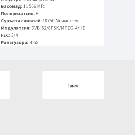
Басомад:
11 566 МГс
Поляризатсия:
H
Суръати символӣ:
10750 Мсимв/сек
Модулятсия:
DVB-S2/8PSK/MPEG-4/HD
FEC:
3/4
Рамзгузорӣ:
BISS
Тамос