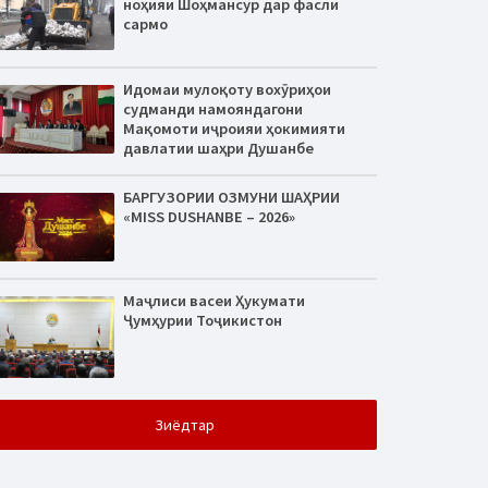
ноҳияи Шоҳмансур дар фасли
сармо
Идомаи мулоқоту вохӯриҳои
судманди намояндагони
Мақомоти иҷроияи ҳокимияти
давлатии шаҳри Душанбе
БАРГУЗОРИИ ОЗМУНИ ШАҲРИИ
«MISS DUSHANBE – 2026»
Маҷлиси васеи Ҳукумати
Ҷумҳурии Тоҷикистон
Зиёдтар