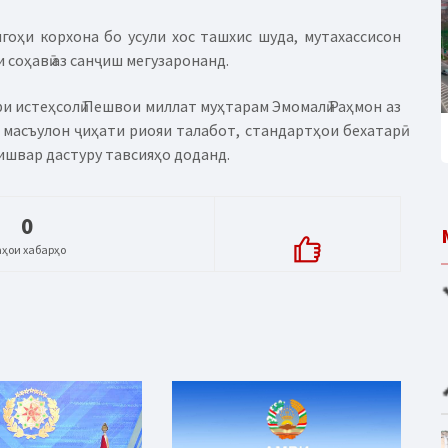
гоҳи корхона бо усули хос ташхис шуда, мутахассисон
 соҳавӣ аз санҷиш мегузаронанд.
ри истеҳсолӣ Пешвои миллат муҳтарам Эмомалӣ Раҳмон аз
масъулон ҷиҳати риояи талабот, стандартҳои бехатарӣ
ишвар дастуру тавсияҳо доданд.
0
аҳои хабарҳо