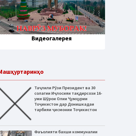
Видеогалерея
Машҳуртаринҳо
Таҷлили Рӯзи Президент ва 30
солагии Иҷлосияи тақдирсози 16-
уми Шӯрои Олии Ҷумҳурии
Тоҷикистон дар Донишкадаи
тарбияи ҷисмонии Тоҷикистон
Фаъолияти бахши коммуналии