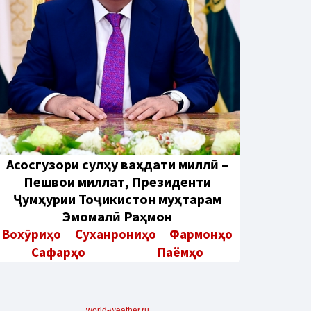
Aсосгузори сулҳу ваҳдати миллӣ –
Пешвои миллат, Президенти
Ҷумҳурии Тоҷикистон муҳтарам
Эмомалӣ Раҳмон
Вохӯриҳо
Суханрониҳо
Фармонҳо
Сафарҳо
Паёмҳо
world-weather.ru