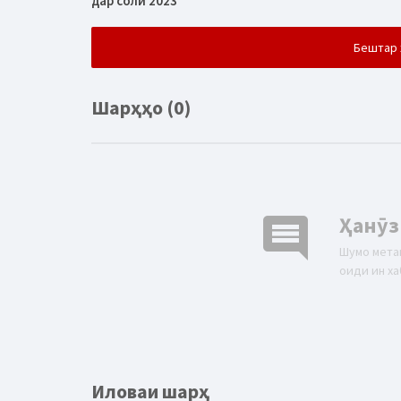
дар соли 2023
Бештар 
Шарҳҳо (0)
comment
Ҳанӯз
Шумо мета
оиди ин ха
Иловаи шарҳ