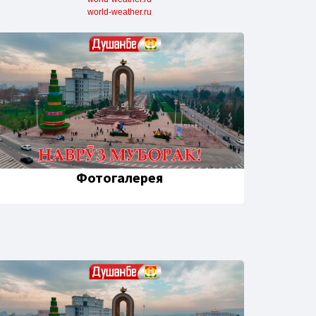
world-weather.ru
Фотогалерея