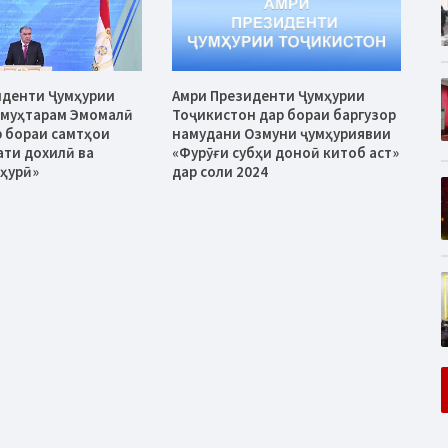
иденти Ҷумҳурии
Амри Президенти Ҷумҳурии
 муҳтарам Эмомалӣ
Тоҷикистон дар бораи баргузор
 бораи самтҳои
намудани Озмуни ҷумҳуриявии
ати дохилӣ ва
«Фурӯғи субҳи доноӣ китоб аст»
ҳурӣ»
дар соли 2024