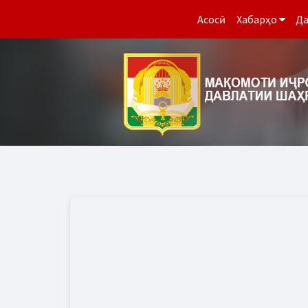
Асосӣ
Хабарҳо
Да