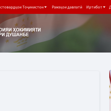
стовардҳои Тоҷикистон
Рамзҳои давлатӣ
Иртибот
Д