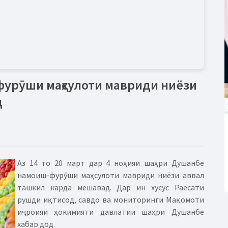
фурӯши маҳсулоти мавриди ниёзи
д
Аз 14 то 20 март дар 4 ноҳияи шаҳри Душанбе
намоиш-фурӯши маҳсулоти мавриди ниёзи аввал
ташкил карда мешавад. Дар ин хусус Раёсати
рушди иқтисод, савдо ва мониторинги Мақомоти
иҷроияи ҳокимияти давлатии шаҳри Душанбе
хабар дод.