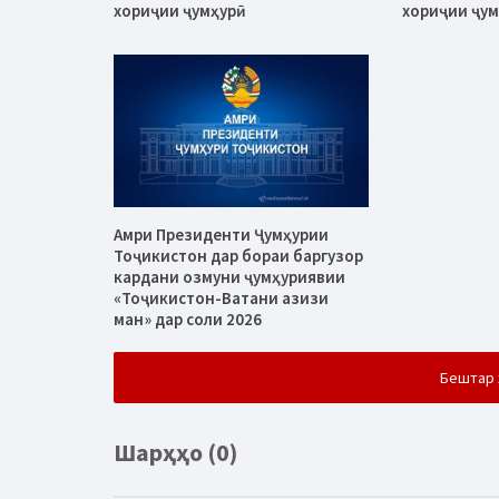
хориҷии ҷумҳурӣ
хориҷии ҷум
Амри Президенти Ҷумҳурии
Тоҷикистон дар бораи баргузор
кардани озмуни ҷумҳуриявии
«Тоҷикистон-Ватани азизи
ман» дар соли 2026
Бештар 
Шарҳҳо (0)