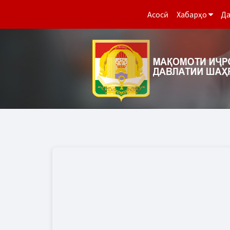
Асосӣ
Хабарҳо
Да