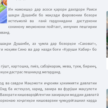
Ин намоишҳо дар асоси қарори дахлдори Раиси
шаҳри Душанбе бо мақсади фаровонии бозори
истеъмолӣ ва ғанӣ гардонидани дастурхони
сокинону меҳмонони пойтахт, инчунин пешгирии
аванд.
шаҳри Душанбе, аз ҷумла дар бозорҳои «Саховат»,
ти ноҳияи Сино ва дар назди боғи «Куруши Кабир» бо
гӯшт, картошка, пиёз, сабзӣ, карам, мева, тухм, биринҷ,
архҳои дастрас пешниҳод мегарданд.
од ва савдои Мақомоти иҷроияи ҳокимияти давлатии
ид ба истеҳсол, харид, захира ва фурӯши маҳсулоти
 Вазорати кишоварзӣ, Агентии захираҳои моддии давлатӣ
орхонаю хоҷагиҳои кишоварзии ҷумҳурӣ ташкил карда