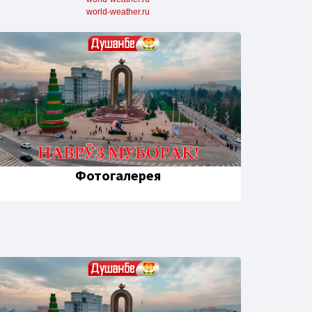
world-weather.ru
Фотогалерея