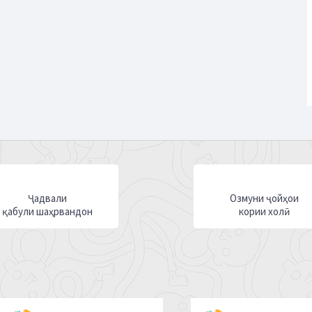
Ҷадвали
Озмуни ҷойҳои
қабули шаҳрвандон
кории холӣ