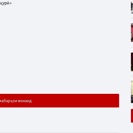
ҳурӣ»
хабарҳои монанд