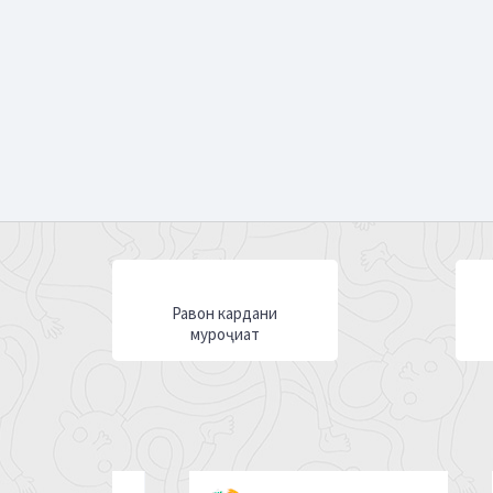
Равон кардани
муроҷиат