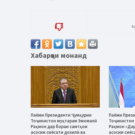
Б
Хабарҳои монанд
Паёми Президенти Ҷумҳурии
Паёми През
Тоҷикистон муҳтарам Эмомалӣ
Тоҷикистон
Раҳмон дар бораи самтҳои
Раҳмон «Дар
асосии сиёсати дохилӣ ва
асосии сиёс