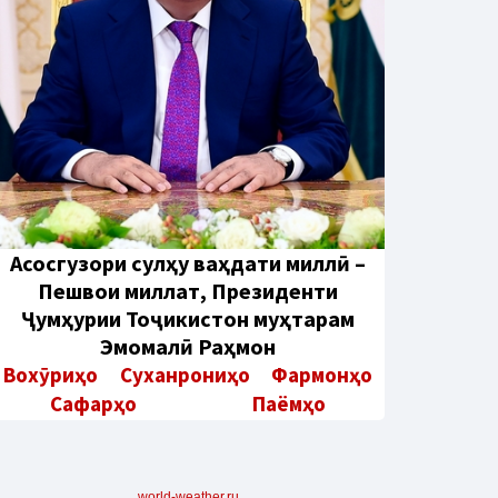
Aсосгузори сулҳу ваҳдати миллӣ –
Пешвои миллат, Президенти
Ҷумҳурии Тоҷикистон муҳтарам
Эмомалӣ Раҳмон
Вохӯриҳо
Суханрониҳо
Фармонҳо
Сафарҳо
Паёмҳо
world-weather.ru