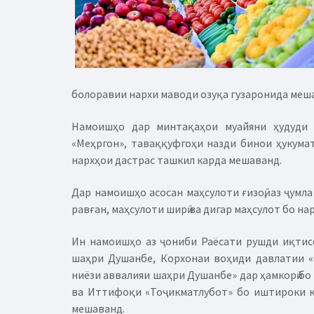
болоравии нархи маводи озуқа гузаронида меш
Намоишҳо дар минтақаҳои муайяни ҳудуди 
«Меҳргон», таваққуфгоҳи назди бинои ҳукума
нархҳои дастрас ташкил карда мешаванд.
Дар намоишҳо асосан маҳсулоти ғизоӣ, аз ҷумла 
равған, маҳсулоти ширӣ ва дигар маҳсулот бо н
Ин намоишҳо аз ҷониби Раёсати рушди иқтис
шаҳри Душанбе, Корхонаи воҳиди давлатии «О
ниёзи аввалияи шаҳри Душанбе» дар ҳамкорӣ бо
ва Иттифоқи «Тоҷикматлубот» бо иштироки к
мешаванд.