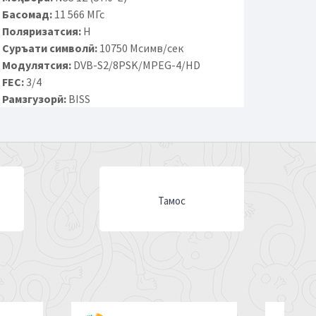
Басомад:
11 566 МГс
Поляризатсия:
H
Суръати символӣ:
10750 Мсимв/сек
Модулятсия:
DVB-S2/8PSK/MPEG-4/HD
FEC:
3/4
Рамзгузорӣ:
BISS
Тамос