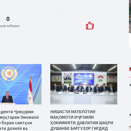
0
аҳои хабарҳо
иденти Ҷумҳурии
НИШАСТИ МАТБУОТИИ
 муҳтарам Эмомалӣ
МАҚОМОТИ ИҶРОИЯИ
 бораи самтҳои
ҲОКИМИЯТИ ДАВЛАТИИ ШАҲРИ
ати дохилӣ ва
ДУШАНБЕ БАРГУЗОР ГАРДИД