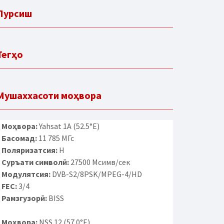
Пурсиш
Тегҳо
Мушаххасоти моҳвора
Моҳвора:
Yahsat 1A (52.5°E)
Басомад:
11 785 МГс
Поляризатсия:
H
Суръати символӣ:
27500 Мсимв/сек
Модулятсия:
DVB-S2/8PSK/MPEG-4/HD
FEC:
3/4
Рамзгузорӣ:
BISS
Моҳвора:
NSS 12 (57.0°E)