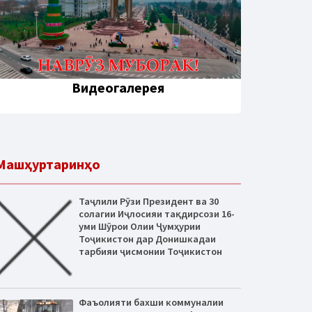
Видеогалерея
Машҳуртаринҳо
Таҷлили Рӯзи Президент ва 30
солагии Иҷлосияи тақдирсози 16-
уми Шӯрои Олии Ҷумҳурии
Тоҷикистон дар Донишкадаи
тарбияи ҷисмонии Тоҷикистон
Фаъолияти бахши коммуналии