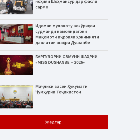
ноҳияи Шоҳмансур дар фасли
сармо
Идомаи мулоқоту вохӯриҳои
судманди намояндагони
Мақомоти иҷроияи ҳокимияти
давлатии шаҳри Душанбе
БАРГУЗОРИИ ОЗМУНИ ШАҲРИИ
«MISS DUSHANBE – 2026»
Маҷлиси васеи Ҳукумати
Ҷумҳурии Тоҷикистон
Зиёдтар