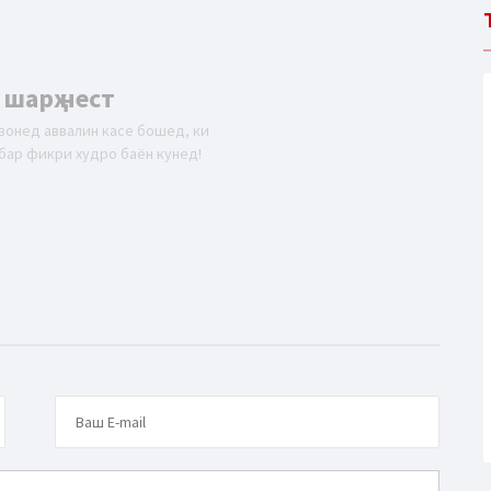
 шарҳ нест
вонед аввалин касе бошед, ки
бар фикри худро баён кунед!