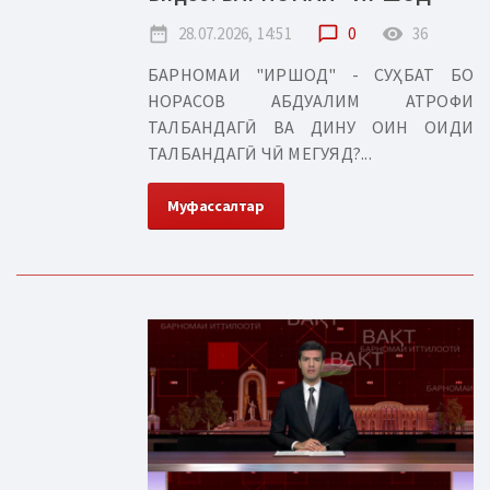
date_range
28.07.2026, 14:51
chat_bubble_outline
0
remove_red_eye
36
БАРНОМАИ "ИРШОД" - СУҲБАТ БО
НОРАСОВ АБДУАЛИМ АТРОФИ
ТАЛБАНДАГӢ ВА ДИНУ ОИН ОИДИ
ТАЛБАНДАГӢ ЧӢ МЕГУЯД?...
Муфассалтар