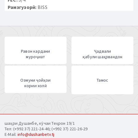
Рамзгузорӣ:
BISS
Равон кардани
Ҷадвали
муроҷиат
қабули шаҳрвандон
Озмуни ҷойҳои
Тамос
кории холӣ
шаҳри Душанбе, кӯчаи Теҳрон 19/1
Тел: (+992 37) 221-24-46; (+992 37) 221-26-29
E-Mail:
info@dushanbetv.tj