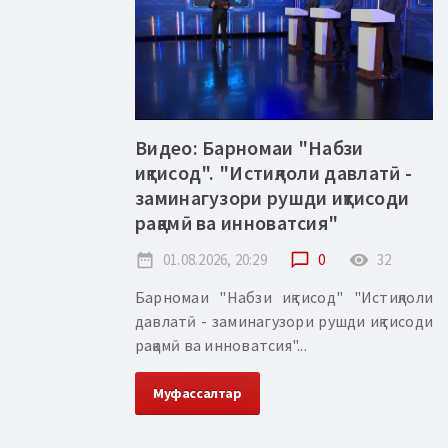
Видео: Барномаи "Набзи
иқтисод". "Истиқлоли давлатӣ -
заминагузори рушди иқтисоди
рақамӣ ва инноватсия"
date_range
01.08.2026, 20:29
chat_bubble_outline
0
remove_red_eye
32
Барномаи "Набзи иқтисод" "Истиқлоли
давлатӣ - заминагузори рушди иқтисоди
рақамӣ ва инноватсия"...
Муфассалтар