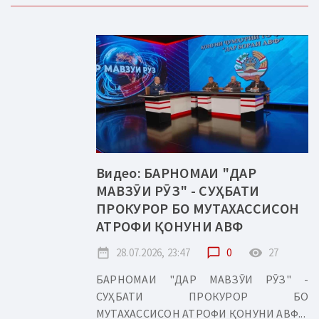
Видео: БАРНОМАИ "ДАР
МАВЗӮИ РӮЗ" - СУҲБАТИ
ПРОКУРОР БО МУТАХАССИСОН
АТРОФИ ҚОНУНИ АВФ
date_range
28.07.2026, 23:47
chat_bubble_outline
0
remove_red_eye
27
БАРНОМАИ "ДАР МАВЗӮИ РӮЗ" -
СУҲБАТИ ПРОКУРОР БО
МУТАХАССИСОН АТРОФИ ҚОНУНИ АВФ...