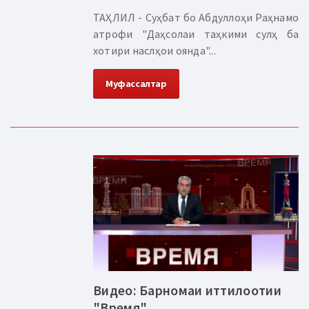
ТАҲЛИЛ - Суҳбат бо Абдуллоҳи Раҳнамо
атрофи "Даҳсолаи таҳкими сулҳ ба
хотири наслҳои оянда"...
Муфассалтар
Видео: Барномаи иттилоотии
"Время"