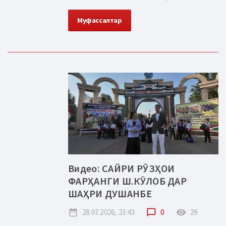
Муфассалтар
Видео: САЙРИ РӮЗҲОИ
ФАРҲАНГИ Ш.КӮЛОБ ДАР
ШАҲРИ ДУШАНБЕ
date_range
28.07.2026, 23:43
chat_bubble_outline
0
remove_red_eye
29