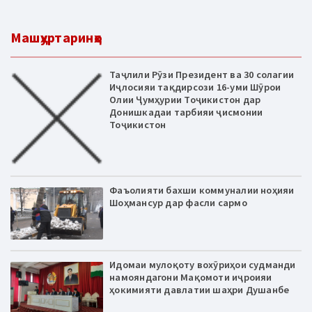
Машҳуртаринҳо
Таҷлили Рӯзи Президент ва 30 солагии
Иҷлосияи тақдирсози 16-уми Шӯрои
Олии Ҷумҳурии Тоҷикистон дар
Донишкадаи тарбияи ҷисмонии
Тоҷикистон
Фаъолияти бахши коммуналии ноҳияи
Шоҳмансур дар фасли сармо
Идомаи мулоқоту вохӯриҳои судманди
намояндагони Мақомоти иҷроияи
ҳокимияти давлатии шаҳри Душанбе