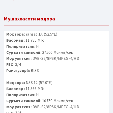
Мушаххасоти моҳвора
Моҳвора:
Yahsat 1A (52.5°E)
Басомад:
11 785 МГс
Поляризатсия:
H
Суръати символӣ:
27500 Мсимв/сек
Модулятсия:
DVB-S2/8PSK/MPEG-4/HD
FEC:
3/4
Рамзгузорӣ:
BISS
Моҳвора:
NSS 12 (57.0°E)
Басомад:
11 566 МГс
Поляризатсия:
H
Суръати символӣ:
10750 Мсимв/сек
Модулятсия:
DVB-S2/8PSK/MPEG-4/HD
FEC:
3/4