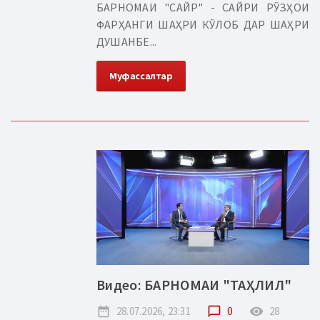
БАРНОМАИ "САЙР" - САЙРИ РӮЗҲОИ
ФАРҲАНГИ ШАҲРИ КӮЛОБ ДАР ШАҲРИ
ДУШАНБЕ...
Муфассалтар
Видео: БАРНОМАИ "ТАҲЛИЛ"
date_range
28.07.2026, 23:31
chat_bubble_outline
0
remove_red_eye
28