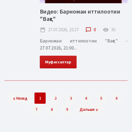
Видео: Барномаи иттилоотии
"Вақт"
date_range
27.07.2026, 22:27
chat_bubble_outline
0
remove_red_eye
30
Барномаи иттилоотии "Вақт" -
27.07.2026, 21:00...
Муфассалтар
Назад
1
2
3
4
5
6
7
8
9
Дальше