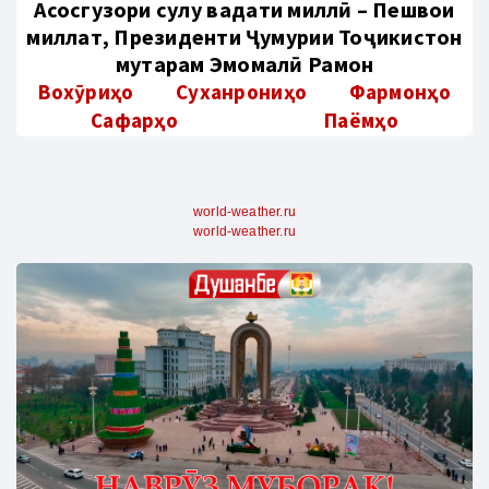
Aсосгузори сулҳу ваҳдати миллӣ – Пешвои
миллат, Президенти Ҷумҳурии Тоҷикистон
муҳтарам Эмомалӣ Раҳмон
Вохӯриҳо
Суханрониҳо
Фармонҳо
Сафарҳо
Паёмҳо
world-weather.ru
world-weather.ru