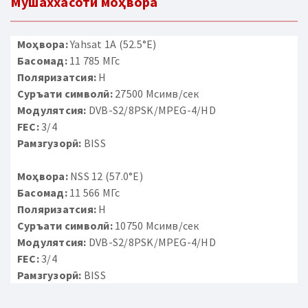
Мушаххасоти моҳвора
Моҳвора:
Yahsat 1A (52.5°E)
Басомад:
11 785 МГс
Поляризатсия:
H
Суръати символӣ:
27500 Мсимв/сек
Модулятсия:
DVB-S2/8PSK/MPEG-4/HD
FEC:
3/4
Рамзгузорӣ:
BISS
Моҳвора:
NSS 12 (57.0°E)
Басомад:
11 566 МГс
Поляризатсия:
H
Суръати символӣ:
10750 Мсимв/сек
Модулятсия:
DVB-S2/8PSK/MPEG-4/HD
FEC:
3/4
Рамзгузорӣ:
BISS