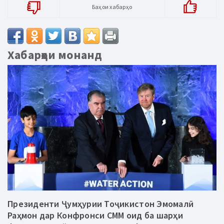
Баҳои хабарҳо
Хабарҳои монанд
Президенти Ҷумҳурии Тоҷикистон Эмомалӣ
Раҳмон дар Конфронси СММ оид ба шарҳи