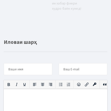
ин хабар фикри
худро баён кунед!
Иловаи шарҳ