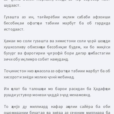
шудааст.
Гузашта аз ин, тағйирёбии иқлим сабаби афзоиши
бесобиқаи офатҳои табиии марбут ба об гардида
истодааст.
Ҳамаи мо соли гузашта ва зимистони соли ҷорӣ шоҳиди
хушксоливу обхезиҳои бесобиқае будем, ки бо миқёси
бузург ва фарогирии ҷуғрофӣ бори дигар ҳамбастагии
зичи обу иқлимро собит намуданд.
Тоҷикистон низ ҳамасола аз офатҳои табиии марбут ба об
хисороти зиёди молию ҷонӣ мебинад.
Ин ҳолат ба талошҳои мо барои расидан ба Ҳадафҳои
рушди устувор монеаи ҷиддӣ эҷод менамоянд.
То ҳанӯз ду миллиард нафар аҳолии сайёра ба оби
ошомидании бехатар ва зиёда аз сеюним миллиард ба