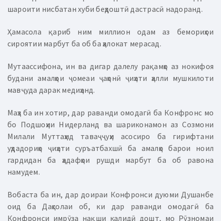
шароити нисбатан хуби беҳдоштӣ дастрасӣ надоранд.
Ҳамасола қариб ним миллион одам аз бемориҳои
сироятии марбут ба об ба ҳалокат мерасад.
Мутаассифона, ин ва дигар далелу рақамҳо аз нокифоя
будани амалҳои ҷомеаи ҷаҳонӣ ҷиҳати ҳалли мушкилоти
мавҷуда дарак медиҳанд.
Маҳз ба ин хотир, дар раванди омодагӣ ба Конфронс мо
бо Подшоҳии Нидерланд ва шариконамон аз Созмони
Милали Муттаҳид таваҷҷуҳи асосиро ба гирифтани
уҳдадориҳо ҷиҳати суръатбахшӣ ба амалҳо барои ноил
гардидан ба ҳадафҳои рушди марбут ба об равона
намудем.
Вобаста ба ин, дар доираи Конфронси дуюми Душанбе
оид ба Даҳсолаи об, ки дар раванди омодагӣ ба
Конфронси имрӯза нақши калидӣ дошт, мо Рӯзномаи