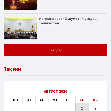
Маҷлиси васеи Ҳукумати Ҷумҳурии
Тоҷикистон
Зиёдтар
Тақвим
«
АВГУСТ 2026 »
ПН
ВТ
СР
ЧТ
ПТ
СБ
ВС
1
2