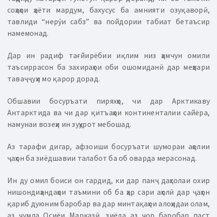
соҳаҳои ҳаёти мардум, бахусус ба амнияти озуқаворӣ,
тавлиди “нерӯи сабз” ва пойдории табиат бетаъсир
намемонад.
Дар ин радиф тағйирёбии иқлим низ ҳамчун омили
таъсиррасон ба захираҳои оби ошомиданӣ дар меҳвари
таваҷҷуҳи мо қарор дорад.
Обшавии босуръати пиряхҳо, чи дар Арктикаву
Антарктида ва чи дар қитъаҳои континенталии сайёра,
намунаи возеҳи ин зуҳурот мебошад.
Аз тарафи дигар, афзоиши босуръати шумораи аҳолии
ҷаҳон ба зиёдшавии талабот ба об оварда мерасонад.
Ин ду омил боиси он гардид, ки дар панҷ даҳсолаи охир
нишондиҳандаҳои таъмини об ба ҳар сари аҳолӣ дар ҷаҳон
қариб дуюним баробар ва дар минтақаҳои алоҳидаи олам,
аз ҷумла Осиёи Марказӣ, зиёда аз чор баробар паст