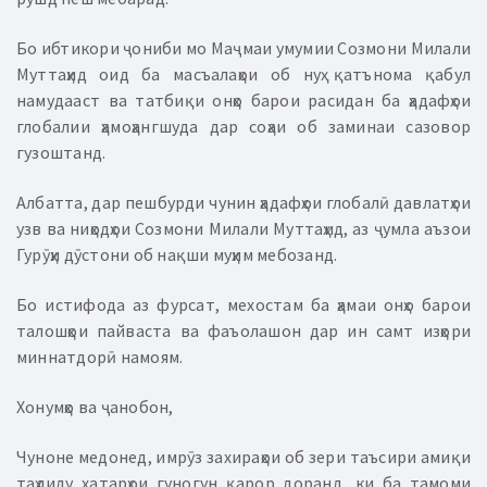
Бо ибтикори ҷониби мо Маҷмаи умумии Созмони Милали
Муттаҳид оид ба масъалаҳои об нуҳ қатънома қабул
намудааст ва татбиқи онҳо барои расидан ба ҳадафҳои
глобалии ҳамоҳангшуда дар соҳаи об заминаи сазовор
гузоштанд.
Албатта, дар пешбурди чунин ҳадафҳои глобалӣ давлатҳои
узв ва ниҳодҳои Созмони Милали Муттаҳид, аз ҷумла аъзои
Гурӯҳи дӯстони об нақши муҳим мебозанд.
Бо истифода аз фурсат, мехостам ба ҳамаи онҳо барои
талошҳои пайваста ва фаъолашон дар ин самт изҳори
миннатдорӣ намоям.
Хонумҳо ва ҷанобон,
Чуноне медонед, имрӯз захираҳои об зери таъсири амиқи
таҳдиду хатарҳои гуногун қарор доранд, ки ба тамоми