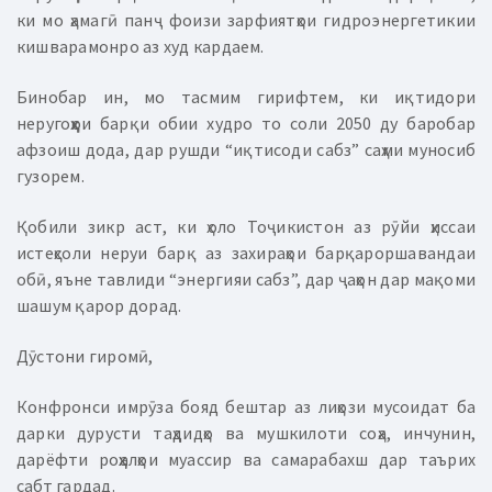
ки мо ҳамагӣ панҷ фоизи зарфиятҳои гидроэнергетикии
кишварамонро аз худ кардаем.
Бинобар ин, мо тасмим гирифтем, ки иқтидори
неругоҳҳои барқи обии худро то соли 2050 ду баробар
афзоиш дода, дар рушди “иқтисоди сабз” саҳми муносиб
гузорем.
Қобили зикр аст, ки ҳоло Тоҷикистон аз рӯйи ҳиссаи
истеҳсоли неруи барқ аз захираҳои барқароршавандаи
обӣ, яъне тавлиди “энергияи сабз”, дар ҷаҳон дар мақоми
шашум қарор дорад.
Дӯстони гиромӣ,
Конфронси имрӯза бояд бештар аз лиҳози мусоидат ба
дарки дурусти таҳдидҳо ва мушкилоти соҳа, инчунин,
дарёфти роҳҳалҳои муассир ва самарабахш дар таърих
сабт гардад.