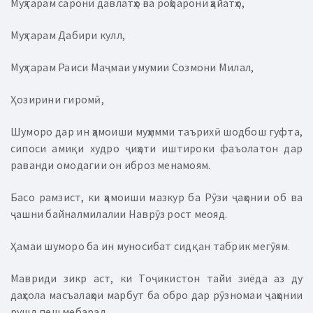
Муҳтарам сарони давлатҳо ва роҳбарони ҳайатҳо,
Муҳтарам Дабири кулл,
Муҳтарам Раиси Маҷмаи умумии Созмони Милал,
Ҳозирини гиромӣ,
Шуморо дар ин ҳамоиши муҳимми таърихӣ шодбош гуфта,
сипоси амиқи худро ҷиҳати иштироки фаъолатон дар
раванди омодагии он иброз менамоям.
Басо рамзист, ки ҳамоиши мазкур ба Рӯзи ҷаҳонии об ва
ҷашни байналмилалии Наврӯз рост меояд.
Ҳамаи шуморо ба ин муносибат сидқан табрик мегӯям.
Мавриди зикр аст, ки Тоҷикистон тайи зиёда аз ду
даҳсола масъалаҳои марбут ба обро дар рӯзномаи ҷаҳонии
рушд пеш мебарад.