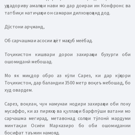
уҳдадориву амалҳои нави мо дар доираи ин Конфронс ва
татбиқи натиҷаҳои он самараи дилхоҳ хоҳанд дод.
Дӯстони арҷманд,
Об сарчашмаи асосии ҳаёт маҳсуб меёбад.
Тоҷикистон кишвари дорои захираҳои бузурги оби
ошомиданӣ мебошад.
Мо як миқдор обро аз кӯли Сарез, ки дар кӯҳсори
Тоҷикистон, дар баландии 3500 метр воқеъ мебошад, бо
худ овардем.
Сарез, воқеан, чун намунаи нодири захираҳои оби поку
мусаффо, ки аз пиряхҳо ва қуллаҳои барфпӯши ватани мо
сарчашма мегирад, метавонад солҳои тӯлонӣ мардуми
минтақаи Осиёи Марказиро бо оби ошомидании
босифат таъмин намояд.