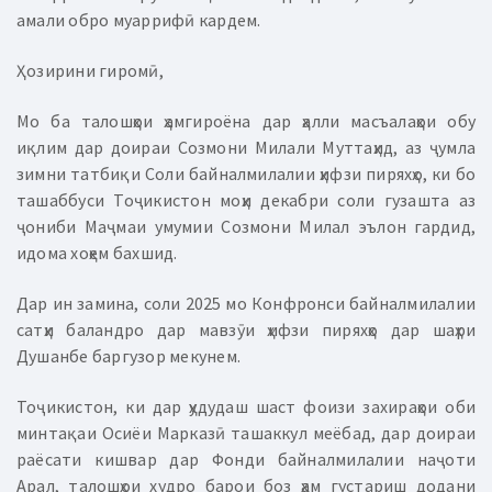
амали обро муаррифӣ кардем.
Ҳозирини гиромӣ,
Мо ба талошҳои ҳамгироёна дар ҳалли масъалаҳои обу
иқлим дар доираи Созмони Милали Муттаҳид, аз ҷумла
зимни татбиқи Соли байналмилалии ҳифзи пиряхҳо, ки бо
ташаббуси Тоҷикистон моҳи декабри соли гузашта аз
ҷониби Маҷмаи умумии Созмони Милал эълон гардид,
идома хоҳем бахшид.
Дар ин замина, соли 2025 мо Конфронси байналмилалии
сатҳи баландро дар мавзӯи ҳифзи пиряхҳо дар шаҳри
Душанбе баргузор мекунем.
Тоҷикистон, ки дар ҳудудаш шаст фоизи захираҳои оби
минтақаи Осиёи Марказӣ ташаккул меёбад, дар доираи
раёсати кишвар дар Фонди байналмилалии наҷоти
Арал, талошҳои худро барои боз ҳам густариш додани