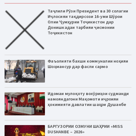
Таҷлили Рӯзи Президент ва 30 солагии
Иҷлосияи тақдирсози 16-уми Шӯрои
Олии Ҷумҳурии Тоҷикистон дар
Донишкадаи тарбияи ҷисмонии
Тоҷикистон
Фаъолияти бахши коммуналии ноҳияи
Шоҳмансур дар фасли сармо
Идомаи мулоқоту вохӯриҳои судманди
намояндагони Мақомоти иҷроияи
ҳокимияти давлатии шаҳри Душанбе
БАРГУЗОРИИ ОЗМУНИ ШАҲРИИ «MISS
DUSHANBE – 2026»