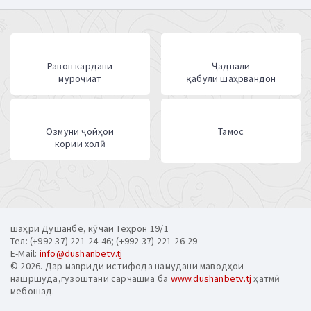
Равон кардани
Ҷадвали
муроҷиат
қабули шаҳрвандон
Озмуни ҷойҳои
Тамос
кории холӣ
шаҳри Душанбе, кӯчаи Теҳрон 19/1
Тел: (+992 37) 221-24-46; (+992 37) 221-26-29
E-Mail:
info@dushanbetv.tj
© 2026. Дар мавриди истифода намудани маводҳои
нашршуда,гузоштани сарчашма ба
www.dushanbetv.tj
ҳатмӣ
мебошад.