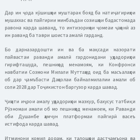
Дар ин ҷода кӯшишҳои муштарак бояд ба натиҷагириҳои
мушаххас ва пайгирии минбаъдаи созишҳои бадастомада
равона карда шаванд, то интизориҳои ҷомеаи ҷаҳонӣ аз
ин раванд ба таври шоиста амалӣ гарданд.
Бо дарназардошти ин ва ба мақсади назорати
пайвастаи раванди амалӣ гардонидани уҳдадориҳои
гирифташуда, пешниҳод менамоям, ки Конфронси
навбатии Созмони Милали Муттаҳид оид ба масъалаҳои
об дар ҷамъбасти Даҳсолаи байналмилалии амали об
соли 2028 дар Тоҷикистон баргузор карда шавад.
Ҷиҳати иҷрои амалу уҳдадориҳои мазкур, бахусус татбиқи
Рӯзномаи амали об мо пешниҳод менамоем, ки Раванди
оби Душанбе ҳамчун платформаи пайгирӣ васеъ
истифода карда шавад.
Итминони комил дорам, ки талошҳои дастҷамъона ва