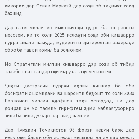
ҳамкориҳо дар Осиёи Марказӣ дар соҳаи об тақвият хоҳад
бахшид.
Дар сатҳи миллӣ мо имкониятҳои худро ба он равона
месозем, ки то соли 2025 ислоҳоти соҳаи оби кишварро
пурра амалӣ намуда, мудирияти ҳамгироёнаи захираҳои
обро ба таври комил ба роҳ монем.
Мо Стратегияи миллии кишварро дар соҳаи об тибқи
талабот ва стандартҳои имрӯза таҳия менамоем.
Ҷиҳати дастрасии пурраи аҳолии кишвар бо оби
босифати ошомиданӣ ва шароити беҳдошт то соли 2030
Барномаи миллии ҳадафнок таҳия мегардад, ки дар
доираи он мо тасмим гирифтем ҳаҷми маблағгузориро
зина ба зина ду баробар зиёд намоем.
Дар Ҷумҳурии Тоҷикистон 98 фоизи неруи барқ дар
неругоҳҳои барқи обӣ истеҳсол мешавад ва ин дар ҳолест,