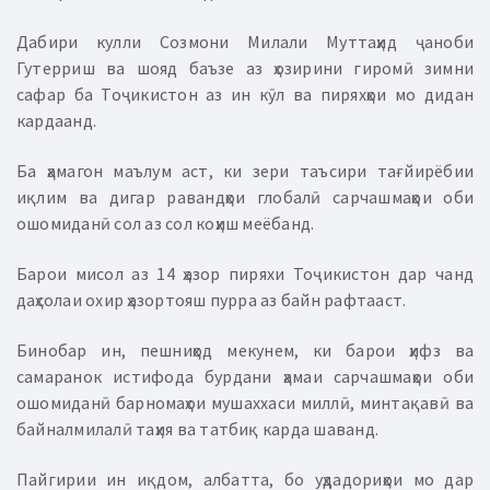
Дабири кулли Созмони Милали Муттаҳид ҷаноби
Гутерриш ва шояд баъзе аз ҳозирини гиромӣ зимни
сафар ба Тоҷикистон аз ин кӯл ва пиряхҳои мо дидан
кардаанд.
Ба ҳамагон маълум аст, ки зери таъсири тағйирёбии
иқлим ва дигар равандҳои глобалӣ сарчашмаҳои оби
ошомиданӣ сол аз сол коҳиш меёбанд.
Барои мисол аз 14 ҳазор пиряхи Тоҷикистон дар чанд
даҳсолаи охир ҳазортояш пурра аз байн рафтааст.
Бинобар ин, пешниҳод мекунем, ки барои ҳифз ва
самаранок истифода бурдани ҳамаи сарчашмаҳои оби
ошомиданӣ барномаҳои мушаххаси миллӣ, минтақавӣ ва
байналмилалӣ таҳия ва татбиқ карда шаванд.
Пайгирии ин иқдом, албатта, бо уҳдадориҳои мо дар