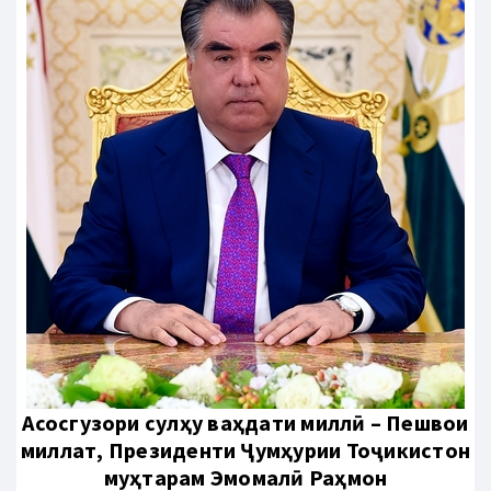
Aсосгузори сулҳу ваҳдати миллӣ – Пешвои
миллат, Президенти Ҷумҳурии Тоҷикистон
муҳтарам Эмомалӣ Раҳмон