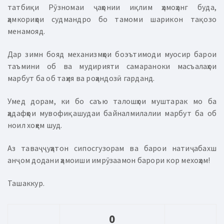
татбиқи Рӯзномаи ҷаҳонии иқлим ҳамоҳанг буда,
ҳамкориҳои судмандро бо тамоми шарикон тақозо
менамояд.
Дар зимн бояд механизмҳои боэътимоди муосир барои
таъмини об ва мудирияти самараноки масъалаҳои
марбут ба об таҳия ва роҳандозӣ гарданд.
Умед дорам, ки бо саъю талошҳои муштарак мо ба
ҳадафҳои мувофиқашудаи байналмилалии марбут ба об
ноил хоҳем шуд.
Аз таваҷҷуҳатон сипосгузорам ва барои натиҷабахш
анҷом додани ҳамоиши имрӯзаамон барори кор мехоҳам!
Ташаккур.
0