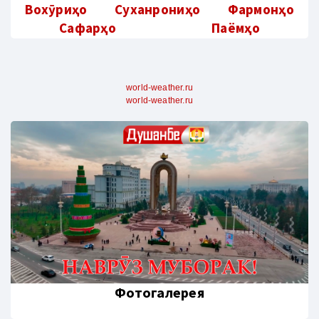
Вохӯриҳо
Суханрониҳо
Фармонҳо
Сафарҳо
Паёмҳо
world-weather.ru
world-weather.ru
Фотогалерея