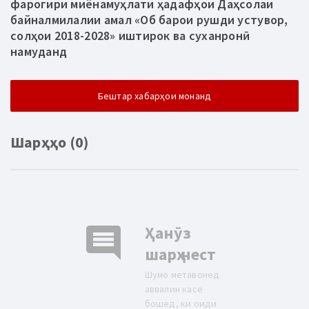
фарогири миёнамуҳлати ҳадафҳои Даҳсолаи
байналмилалии амал «Об барои рушди устувор,
солҳои 2018-2028» иштирок ва суханронӣ
намуданд
Бештар хабарҳои монанд
Шарҳҳо (0)
comment
Ҳанӯз
шарҳ нест
Шумо метавонед
аввалин касе
бошед, ки оиди