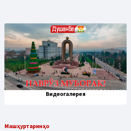
Видеогалерея
Машҳуртаринҳо