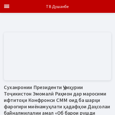
ТВ Душанбе
Суханронии Президенти Ҷумҳурии
Тоҷикистон Эмомалӣ Раҳмон дар маросими
ифтитоҳи Конфронси СММ оид ба шарҳи
фарогири миёнамуҳлати ҳадафҳои Даҳсолаи
байналмилалии амал «Об барои рушди