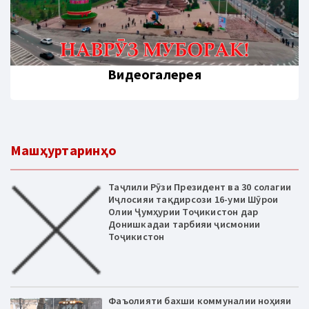
Видеогалерея
Машҳуртаринҳо
Таҷлили Рӯзи Президент ва 30 солагии
Иҷлосияи тақдирсози 16-уми Шӯрои
Олии Ҷумҳурии Тоҷикистон дар
Донишкадаи тарбияи ҷисмонии
Тоҷикистон
Фаъолияти бахши коммуналии ноҳияи