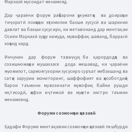
Марказӣ мусоидат менамояд.
Дар ҷараёни форум раҳбарони ҳукуматҳо ва доираҳои
тиҷоратӣ лоиҳаҳои эҳтимолии бахши хусусӣ ва шарикии
давлат ва бахши хусусиро, ки метавонанд дар минтақаи
Осиёи Марказӣ зуҳур намуда, муваффақ шаванд, баррасӣ
хоҳанд кард.
Инчунин дар форум таваҷҷуҳ ба қарордодҳо ва
созишномаҳои мушаххасе дода мешавад, ки ҷараёни
муомилот, сармоягузории хусусиро суръат мебахшанд ва
сатҳи зарурии мониторинг, шаффофият ва ҳисоботдиҳӣ
барои таъмини мувозинати мувофиқ байни рушди
иқтисодӣ, ҳифзи иҷтимоӣ ва муҳити зистро таъмин
менамоянд.
Форуми созмонҳои ҳавзавӣ
Ҳадафи Форуми минтақавии созмонҳои ҳавзавӣ пешбурди