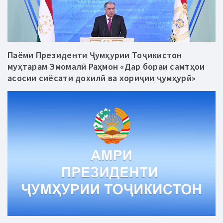
Паёми Президенти Ҷумҳурии Тоҷикистон
муҳтарам Эмомалӣ Раҳмон «Дар бораи самтҳои
асосии сиёсати дохилӣ ва хориҷии ҷумҳурӣ»