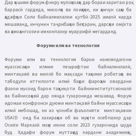
Дар ҳошияи форум фикру мулоҳизаҳо дар бораи харитаи роҳ
баррасӣ гардида, мисолҳо ва лоиҳаҳое, ки ҳамчун саҳм ба
ҳадафҳои Соли байналмилалии қутбӣ-2025 амалӣ карда
мешаванд, инчунин таҷрибаҳои беҳтарин, дарсҳои омӯхта
ва ҳамоҳангсозии имконпазир муаррифӣ мегарданд.
Форуми илм ва технология
Форуми илм ва технология барои намояндагони
муассисаҳои илмии пешрафтаи байналмилалӣ,
минтақавӣ ва миллӣ бо мақсади таҳкими робитаҳо ва
табодули иттилооти илмӣ баҳри фароҳам овардани
фазои мусоид барои таҳқиқоти байниинститутсионалӣ
ва байнисоҳавӣ дар оянда гузаронида мешавад. Форум
идомаи конфронси дуюми минтақавӣ байни муассисаҳои
илмӣ мебошад, ки аз ҷониби фаъолияти минтақавии
USAID оид ба захираҳои об ва муҳити осебпазир дар
Осиёи Марказӣ моҳи июни соли 2023 гузаронида шуда
буд. Ҳадафи форум муттаҳид кардани академикҳо,