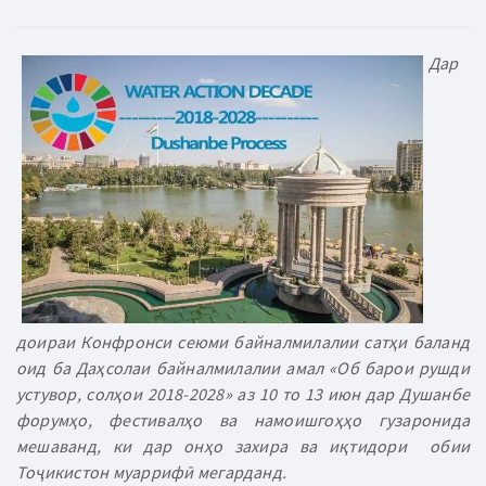
Дар
доираи Конфронси сеюми байналмилалии сатҳи баланд
оид ба Даҳсолаи
байналмилалии амал «Об барои рушди
устувор, солҳои 2018-2028» аз 10 то 13 июн дар Душанбе
форумҳо, фестивалҳо ва намоишгоҳҳо гузаронида
мешаванд, ки дар онҳо захира ва иқтидори обии
Тоҷикистон муаррифӣ мегарданд.