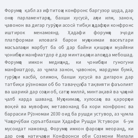
Форумҳо қабл аз ифтитоҳи конфронс баргузор шуда, дар
онҳо парламентарҳо, бахши хусусӣ, аҳли илм, занон,
ҷавонон ва дигар гурӯҳҳои асосӣ тибқи ҳадафҳои конфронс
иштирок менамоянд. Ҳадафи форумҳо эҷоди
платформаи иловагӣ барои муҳокимаи васеътари
масъалаҳои марбут ба об дар байни қишрҳои муайяни
ҷонибҳои манфиатдор ё дар минтақаҳои алоҳида мебошад.
Форумҳо имкон медиҳанд, ки ҷонибҳои гуногуни
манфиатдор, аз ҷумла занон, ҷавонон, мардуми бумӣ,
гурӯҳҳои касбӣ, олимон, бахши хусусӣ ва дигарон дар
татбиқи рӯзномаи об бо таваҷҷуҳ ба тақвияти фаъолият
ва шарикӣ дар соҳаи об, сатҳи миллӣ, минтақавӣ ва ҷаҳонӣ
ҷалб карда шаванд. Муҳокимаҳо, хулосаҳо ва қарорҳои
воқеӣ ва мувофиқ метавонанд ба кори конфронс ва
баррасии Рӯзномаи 2030 оид ба рушди устувор, аз ҷумла
Чаҳорчӯбаи суръатбахши Ҳадафи Рушди Устувори 6-ум
мусоидат намоянд. Форумҳо имкон фароҳам меоранд, ки
дар онҳо натиҷаҳои Конфронси оби Созмони Милали