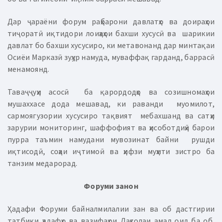
Дар ҷараёни форум раҳбарони давлатҳо ва доираҳои
тиҷоратӣ иқтидори лоиҳаҳои бахши хусусӣ ва шарикии
давлат бо бахши хусусиро, ки метавонанд дар минтақаи
Осиёи Марказӣ зуҳур намуда, муваффақ гарданд, баррасӣ
менамоянд.
Таваҷҷуҳи асосӣ ба қарордодҳо ва созишномаҳои
мушаххасе дода мешавад, ки раванди муомилот,
сармоягузории хусусиро тақвият мебахшанд ва сатҳи
зарурии мониторинг, шаффофият ва ҳисоботдиҳӣ барои
пурра таъмин намудани мувозинат байни рушди
иқтисодӣ, соҳаи иҷтимоӣ ва ҳифзи муҳити зистро ба
танзим медарорад.
Форуми занон
Ҳадафи Форуми байналмилалии зан ва об дастгирии
татбиқи ҳадафҳо ва вазифаҳои Даҳсолаи амал оид ба об,