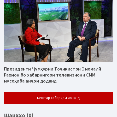
Президенти Ҷумҳурии Тоҷикистон Эмомалӣ
Раҳмон бо хабарнигори телевизиони СММ
мусоҳиба анҷом доданд
Бештар хабарҳои монанд
Шарҳҳо (0)