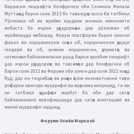
баррасии пешрафти Конфронси оби Созмони Милали
Муттаҳид барои соли 2023 бо таваҷҷуҳи хосса ба татбиқи
Рӯзномаи об ва муайян кардани монеаю имконияти
вобаста ба иҷрои уҳдадориҳои дар рӯзномаи об
муайяншуда мебошад. Форум платформа барои занони
фаъол ва коршиносони соҳаи об, коршиносони ҳуқуқи
гендерӣ ва об, ҷомеаи коршиносон, ҳукуматҳо ва
созмонҳои байналмилалии рушд барои арзёбии пешрафт
дар иҷрои уҳдадориҳо ва тавсияҳои дар Конфронси об
барои соли 2022 ва Форуми оби занон дар соли 2022 хоҳад
буд; дар он таҷрибаҳо ва роҳҳои ҳалли инноватсионӣ таҳти
роҳбарии занонро муаррифӣ ва муҳокима мекунанд, то ин
ки татбиқи ҳадафҳои марбут ба оби дар сатҳи
байналмилалӣ мувофиқашуда дар сатҳи минтақавӣ ва
миллӣ муаррифӣ гарданд.
Форуми Осиёи Марказӣ