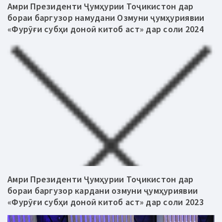
Амри Президенти Ҷумҳурии Тоҷикистон дар
бораи баргузор намудани Озмуни ҷумҳуриявии
«Фурӯғи субҳи доноӣ китоб аст» дар соли 2024
Амри Президенти Ҷумҳурии Тоҷикистон дар
бораи баргузор кардани озмуни ҷумҳуриявии
«Фурӯғи субҳи доноӣ китоб аст» дар соли 2023