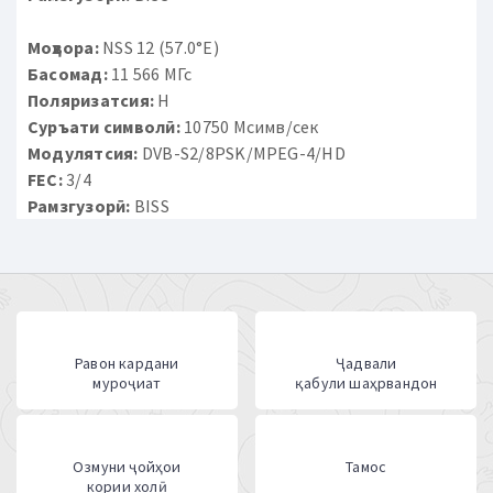
Моҳвора:
NSS 12 (57.0°E)
Басомад:
11 566 МГс
Поляризатсия:
H
Суръати символӣ:
10750 Мсимв/сек
Модулятсия:
DVB-S2/8PSK/MPEG-4/HD
FEC:
3/4
Рамзгузорӣ:
BISS
Равон кардани
Ҷадвали
муроҷиат
қабули шаҳрвандон
Озмуни ҷойҳои
Тамос
кории холӣ