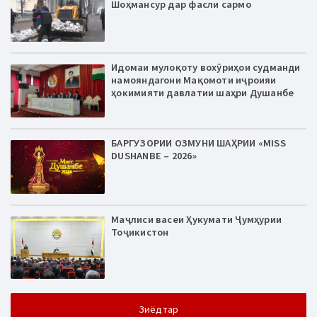
Шоҳмансур дар фасли сармо
Идомаи мулоқоту вохӯриҳои судманди
намояндагони Мақомоти иҷроияи
ҳокимияти давлатии шаҳри Душанбе
БАРГУЗОРИИ ОЗМУНИ ШАҲРИИ «MISS
DUSHANBE – 2026»
Маҷлиси васеи Ҳукумати Ҷумҳурии
Тоҷикистон
Зиёдтар