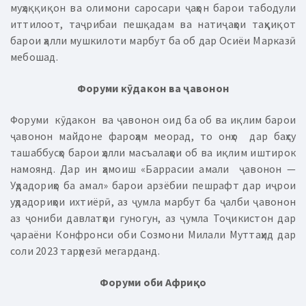
муҳаққиқон ва олимони саросари ҷаҳон барои табодули
иттилоот, таҷрибаи пешқадам ва натиҷаҳои таҳқиқот
барои ҳалли мушкилоти марбут ба об дар Осиёи Марказӣ
мебошад.
Форуми кӯдакон ва ҷавонон
Форуми кӯдакон ва ҷавонон оид ба об ва иқлим барои
ҷавонон майдоне фароҳам меорад, то онҳо дар баҳсу
ташаббусҳо барои ҳалли масъалаҳои об ва иқлим иштирок
намоянд. Дар ин ҳамоиш «Баррасии амали ҷавонон —
Уҳдадориҳо ба амал» барои арзёбии пешрафт дар иҷрои
уҳдадориҳои ихтиёрӣ, аз ҷумла марбут ба ҷалби ҷавонон
аз ҷониби давлатҳои гуногун, аз ҷумла Тоҷикистон дар
ҷараёни Конфронси оби Созмони Милали Муттаҳид дар
соли 2023 тарҳрезӣ мегарданд.
Форуми оби Африқо