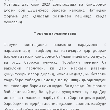
Муттаҳид дар соли 2023 доиргардида ва Конфронси
дуюми оби Душанберо баррасӣ намоянд. Натиҷаҳои
форумҳо дар ҷаласаҳои хотимавӣ пешниҳод карда
мешаванд.
Форуми парламентарҳо
Форуми минтақавии вакилони парлумонҳо ё
парламентарҳо тадбирҳо ва натиҷаҳоро дар доираи
Барномаи амали Конфронси байналмилалӣ оид ба нуфус
ва рушд баррасӣ мекунад. Чорабинӣ инчунин ба
вакилони парлумон, ки дар маркази раванди
қонунгузорӣ қарор доранд, имкон медиҳад, ки беҳтарин
таҷрибаро табодул намоянд ва кӯшишҳои ҳамоҳангшудаи
минтақавиро барои ноил шудан ба ҳадафҳои Конфронси
байналмилалӣ оид ба нуфус ва рушд ҳимоят кунанд. Дар
ин нишаст масоили марбут ба тағйироти демографӣ,
баробарии гендерӣ, тавонмандсозии ҷавонон, камбуди
об ва тағйиёбии иқлим баррасӣ мешавад.