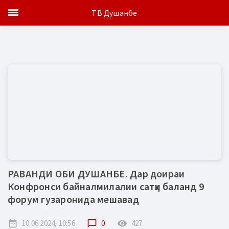
ТВ Душанбе
РАВАНДИ ОБИ ДУШАНБЕ. Дар доираи
Конфронси байналмилалии сатҳи баланд 9
форум гузаронида мешавад
date_range
10.06.2024, 10:56
chat_bubble_outline
0
remove_red_eye
427