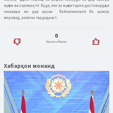
муҳим ва саривақтӣ буда, яке аз муҳимтарин дастовардҳои
кишвари мо дар арсаи байналмилалӣ ба шумор
меравад, равона гардидааст.
0
Баҳои хабарҳо
Хабарҳои монанд