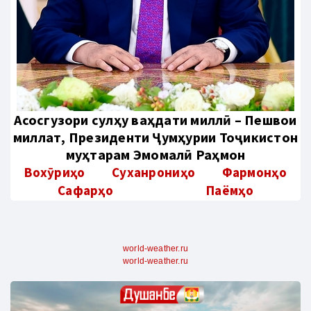
Aсосгузори сулҳу ваҳдати миллӣ – Пешвои
миллат, Президенти Ҷумҳурии Тоҷикистон
муҳтарам Эмомалӣ Раҳмон
Вохӯриҳо
Суханрониҳо
Фармонҳо
Сафарҳо
Паёмҳо
world-weather.ru
world-weather.ru