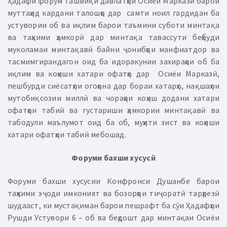
Ҳадафи форум ташвиқи давлатҳои Осиёи Марказӣ барои
муттаҳид кардани талошҳо дар самти ноил гардидан ба
устувории об ва иқлим барои таъмини суботи минтақа
ва таҳкими ҳамкорӣ дар минтақа тавассути беҳбуди
муколамаи минтақавӣ байни ҷонибҳои манфиатдор ва
тасмимгирандагон оид ба идоракунии захираҳои об ба
иқлим ва коҳиши хатари офатҳо дар Осиёи Марказӣ,
пешбурди сиёсатҳои огоҳона дар бораи хатарҳо, нақшаҳои
мутобиқсозии миллӣ ва чораҳои коҳиш додани хатари
офатҳои табиӣ ва густариши ҳамкории минтақавӣ ва
табодули маълумот оид ба об, муҳити зист ва коҳиши
хатари офатҳои табиӣ мебошад.
Форуми бахши хусусӣ
Форуми бахши хусусии Конфронси Душанбе барои
таҳкими эҷоди имконият ва бозорҳои тиҷоратӣ тарҳрезӣ
шудааст, ки мустақиман барои пешрафт ба сӯи Ҳадафҳои
Рушди Устувори 6 – об ва беҳдошт дар минтақаи Осиёи