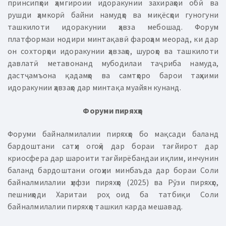
принсипҳои ҳамгироии идоракунии захираҳои обӣ ва
рушди ҳамкорӣ байни намудҳо ва миқёсҳои гуногуни
ташкилоти идоракунии ҳавза мебошад. Форум
платформаи нодири минтақавӣ фароҳам меорад, ки дар
он сохторҳои идоракунии ҳавзаҳо, шуроҳо ва ташкилоти
давлатӣ метавонанд мубодилаи таҷриба намуда,
дастҷамъона қадамҳо ва самтҳоро барои таҳкими
идоракунии ҳавзаҳо дар минтақа муайян кунанд.
Форуми пиряхҳо
Форуми байналмилалии пиряхҳо бо мақсади баланд
бардоштани сатҳи огоҳӣ дар бораи тағйирот дар
криосфера дар шароити тағйирёбандаи иқлим, инчунин
баланд бардоштани огоҳии минбаъда дар бораи Соли
байналмилалии ҳифзи пиряхҳо (2025) ва Рӯзи пиряхҳо,
пешниҳоди Харитаи роҳ оид ба татбиқи Соли
байналмилалии пиряхҳо ташкил карда мешавад.