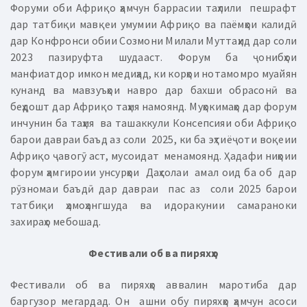
Форуми оби Африқо ҳамчун баррасии таҳлили пешрафт
дар татбиқи мавқеи умумии Африқо ва паёмҳои калидӣ
дар Конфронси обии Созмони Милали Муттаҳид дар соли
2023 пазируфта шудааст. Форум ба ҷонибҳои
манфиатдор имкон медиҳад, ки корҳои нотамомро муайян
кунанд ва мавзуъҳои навро дар бахши обрасонӣ ва
беҳдошт дар Африқо таҳия намоянд. Муҳокимаҳо дар форум
инчунин ба таҳия ва ташаккули Консепсияи оби Африқо
барои давраи баъд аз соли 2025, ки ба эҳтиёҷоти воқеии
Африқо ҷавогӯ аст, мусоидат менамоянд. Ҳадафи ниҳоии
форум ҳамгироии унсурҳои Даҳсолаи амал оид ба об дар
рӯзномаи баъдӣ дар давраи пас аз соли 2025 барои
татбиқи ҳамоҳангшуда ва идоракунии самараноки
захираҳо мебошад.
Фестивали об ва пиряхҳо
Фестивали об ва пиряхҳо аввалин маротиба дар
баргузор мегардад. Он ашни обу пиряхҳо ҳамчун асоси