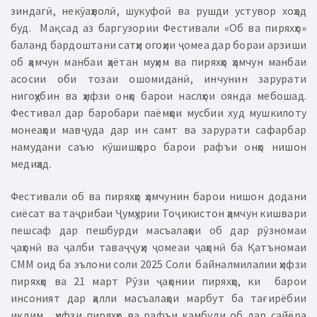
зиндагӣ, некӯаҳволӣ, шукуфоӣ ва рушди устувор хоҳад
буд. Мақсад аз баргузории Фестивали «Об ва пиряхҳо»
баланд бардоштани сатҳи огоҳии ҷомеа дар бораи арзиши
об ҳамчун манбаи ҳаётан муҳим ва пиряхҳо ҳамчун манбаи
асосии оби тозаи ошомиданӣ, инчунин зарурати
нигоҳубин ва ҳифзи онҳо барои наслҳои оянда мебошад.
Фестивал дар баробари паёмҳои мусбии худ мушкилоту
монеаҳои мавҷуда дар ин самт ва зарурати сафарбар
намудани саъю кӯшишҳоро барои рафъи онҳо нишон
медиҳад.
Фестивали об ва пиряхҳо ҳамчунин барои нишон додани
сиёсат ва таҷрибаи Ҷумҳурии Тоҷикистон ҳамчун кишвари
пешсаф дар пешбурди масъалаҳои об дар рӯзномаи
ҷаҳонӣ ва ҷалби таваҷҷуҳи ҷомеаи ҷаҳонӣ ба Қатъномаи
СММ оид ба эълони соли 2025 Соли байналмилалии ҳифзи
пиряхҳо ва 21 март Рӯзи ҷаҳонии пиряхҳо, ки барои
инсоният дар ҳалли масъалаҳои марбут ба тағирёбии
иқлим, ҳифзи пиряхҳо ва рафъи камбуди об дар сайёра