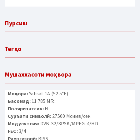
Пурсиш
Тегҳо
Мушаххасоти моҳвора
Моҳвора:
Yahsat 1A (52.5°E)
Басомад:
11 785 МГс
Поляризатсия:
H
Суръати символӣ:
27500 Мсимв/сек
Модулятсия:
DVB-S2/8PSK/MPEG-4/HD
FEC:
3/4
Рамзгузорӣ:
BISS