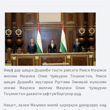
Имрӯз дар шаҳри Душанбе таҳти раёсати Раиси Маҷлиси
миллии Маҷлиси Олии Ҷумҳурии Тоҷикистон, Раиси
шаҳри Душанбе муҳтарам Рустами Эмомалӣ иҷлосияи
сеюми Маҷлиси миллии Маҷлиси Олии Ҷумҳурии
Тоҷикистон даъвати ҳафтум баргузор шуд.
Нахуст, аъзои Маҷлиси миллӣ қарорҳои дахлдорро оид