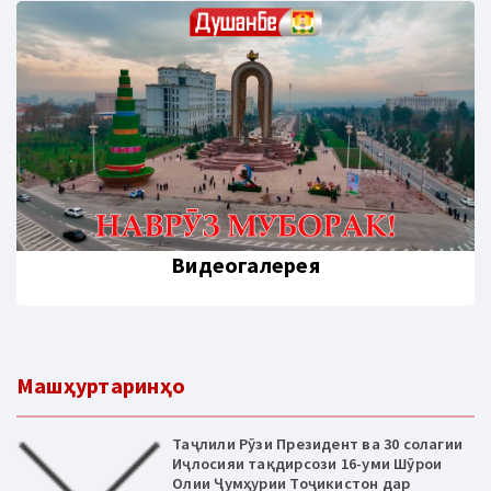
Видеогалерея
Машҳуртаринҳо
Таҷлили Рӯзи Президент ва 30 солагии
Иҷлосияи тақдирсози 16-уми Шӯрои
Олии Ҷумҳурии Тоҷикистон дар