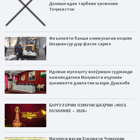
Донишкадаи тарбияи ҷисмонии
Тоҷикистон
Фаъолияти бахши коммуналии ноҳияи
Шоҳмансур дар фасли сармо
Идомаи мулоқоту вохӯриҳои судманди
намояндагони Мақомоти иҷроияи
ҳокимияти давлатии шаҳри Душанбе
БАРГУЗОРИИ ОЗМУНИ ШАҲРИИ «MISS
DUSHANBE – 2026»
Маҷлиси васеи Ҳукумати Ҷумҳурии