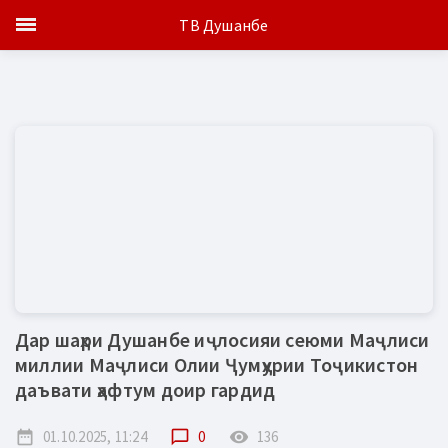
ТВ Душанбе
Дар шаҳри Душанбе иҷлосияи сеюми Маҷлиси
миллии Маҷлиси Олии Ҷумҳурии Тоҷикистон
даъвати ҳафтум доир гардид
date_range
01.10.2025, 11:24
chat_bubble_outline
0
remove_red_eye
136