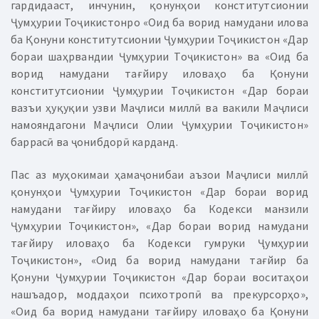
гардидааст, инчунин, қонунҳои конститутсионии
Ҷумҳурии Тоҷикистонро «Оид ба ворид намудани илова
ба Қонуни конститутсионии Ҷумҳурии Тоҷикистон «Дар
бораи шаҳрвандии Ҷумҳурии Тоҷикистон» ва «Оид ба
ворид намудани тағйиру иловаҳо ба Қонуни
конститутсионии Ҷумҳурии Тоҷикистон «Дар бораи
вазъи ҳуқуқии узви Маҷлиси миллӣ ва вакили Маҷлиси
намояндагони Маҷлиси Олии Ҷумҳурии Тоҷикистон»
баррасӣ ва ҷонибдорӣ карданд.
Пас аз муҳокимаи ҳамаҷонибаи аъзои Маҷлиси миллӣ
қонунҳои Ҷумҳурии Тоҷикистон «Дар бораи ворид
намудани тағйиру иловаҳо ба Кодекси манзили
Ҷумҳурии Тоҷикистон», «Дар бораи ворид намудани
тағйиру иловаҳо ба Кодекси гумруки Ҷумҳурии
Тоҷикистон», «Оид ба ворид намудани тағйир ба
Қонуни Ҷумҳурии Тоҷикистон «Дар бораи воситаҳои
нашъадор, моддаҳои психотропӣ ва прекурсорҳо»,
«Оид ба ворид намудани тағйиру иловаҳо ба Қонуни