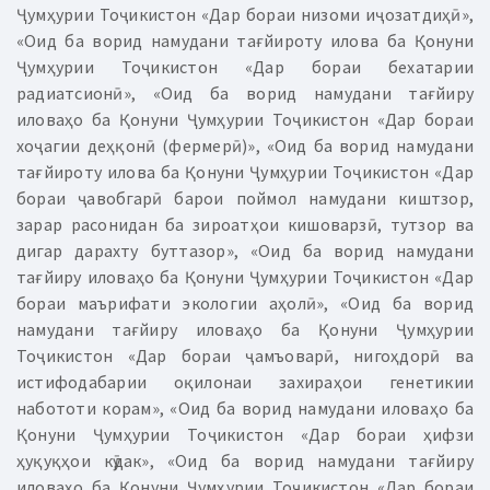
Ҷумҳурии Тоҷикистон «Дар бораи низоми иҷозатдиҳӣ»,
«Оид ба ворид намудани тағйироту илова ба Қонуни
Ҷумҳурии Тоҷикистон «Дар бораи бехатарии
радиатсионӣ», «Оид ба ворид намудани тағйиру
иловаҳо ба Қонуни Ҷумҳурии Тоҷикистон «Дар бораи
хоҷагии деҳқонӣ (фермерӣ)», «Оид ба ворид намудани
тағйироту илова ба Қонуни Ҷумҳурии Тоҷикистон «Дар
бораи ҷавобгарӣ барои поймол намудани киштзор,
зарар расонидан ба зироатҳои кишоварзӣ, тутзор ва
дигар дарахту буттазор», «Оид ба ворид намудани
тағйиру иловаҳо ба Қонуни Ҷумҳурии Тоҷикистон «Дар
бораи маърифати экологии аҳолӣ», «Оид ба ворид
намудани тағйиру иловаҳо ба Қонуни Ҷумҳурии
Тоҷикистон «Дар бораи ҷамъоварӣ, нигоҳдорӣ ва
истифодабарии оқилонаи захираҳои генетикии
набототи корам», «Оид ба ворид намудани иловаҳо ба
Қонуни Ҷумҳурии Тоҷикистон «Дар бораи ҳифзи
ҳуқуқҳои кӯдак», «Оид ба ворид намудани тағйиру
иловаҳо ба Қонуни Ҷумҳурии Тоҷикистон «Дар бораи