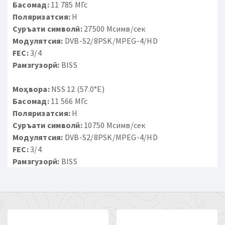
Басомад:
11 785 МГс
Поляризатсия:
H
Суръати символӣ:
27500 Мсимв/сек
Модулятсия:
DVB-S2/8PSK/MPEG-4/HD
FEC:
3/4
Рамзгузорӣ:
BISS
Моҳвора:
NSS 12 (57.0°E)
Басомад:
11 566 МГс
Поляризатсия:
H
Суръати символӣ:
10750 Мсимв/сек
Модулятсия:
DVB-S2/8PSK/MPEG-4/HD
FEC:
3/4
Рамзгузорӣ:
BISS