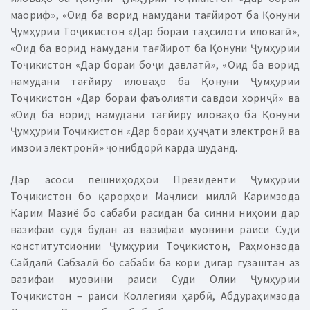
маориф», «Оид ба ворид намудани тағйирот ба Қонуни
Ҷумҳурии Тоҷикистон «Дар бораи таҳсилоти иловагӣ»,
«Оид ба ворид намудани тағйирот ба Қонуни Ҷумҳурии
Тоҷикистон «Дар бораи боҷи давлатӣ», «Оид ба ворид
намудани тағйиру иловаҳо ба Қонуни Ҷумҳурии
Тоҷикистон «Дар бораи фаъолияти савдои хориҷӣ» ва
«Оид ба ворид намудани тағйиру иловаҳо ба Қонуни
Ҷумҳурии Тоҷикистон «Дар бораи ҳуҷҷати электронӣ ва
имзои электронӣ» ҷонибдорӣ карда шуданд.
Дар асоси пешниҳодҳои Президенти Ҷумҳурии
Тоҷикистон бо қарорҳои Маҷлиси миллӣ Каримзода
Карим Мазиё бо сабаби расидан ба синни ниҳоии дар
вазифаи судя будан аз вазифаи муовини раиси Суди
конститутсионии Ҷумҳурии Тоҷикистон, Раҳмонзода
Сайдалӣ Сабзалӣ бо сабаби ба кори дигар гузаштан аз
вазифаи муовини раиси Суди Олии Ҷумҳурии
Тоҷикистон – раиси Коллегияи ҳарбӣ, Абдураҳимзода