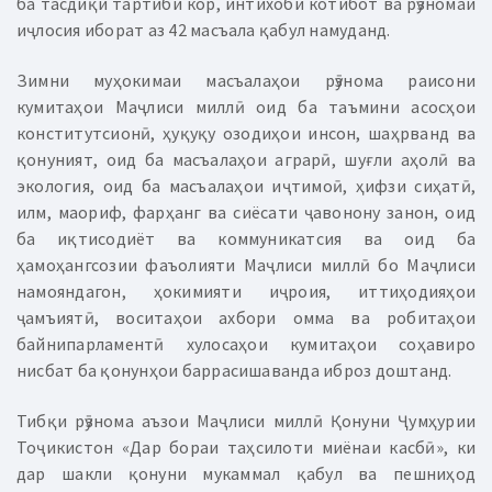
ба тасдиқи тартиби кор, интихоби котибот ва рӯзномаи
иҷлосия иборат аз 42 масъала қабул намуданд.
Зимни муҳокимаи масъалаҳои рӯзнома раисони
кумитаҳои Маҷлиси миллӣ оид ба таъмини асосҳои
конститутсионӣ, ҳуқуқу озодиҳои инсон, шаҳрванд ва
қонуният, оид ба масъалаҳои аграрӣ, шуғли аҳолӣ ва
экология, оид ба масъалаҳои иҷтимоӣ, ҳифзи сиҳатӣ,
илм, маориф, фарҳанг ва сиёсати ҷавонону занон, оид
ба иқтисодиёт ва коммуникатсия ва оид ба
ҳамоҳангсозии фаъолияти Маҷлиси миллӣ бо Маҷлиси
намояндагон, ҳокимияти иҷроия, иттиҳодияҳои
ҷамъиятӣ, воситаҳои ахбори омма ва робитаҳои
байнипарламентӣ хулосаҳои кумитаҳои соҳавиро
нисбат ба қонунҳои баррасишаванда иброз доштанд.
Тибқи рӯзнома аъзои Маҷлиси миллӣ Қонуни Ҷумҳурии
Тоҷикистон «Дар бораи таҳсилоти миёнаи касбӣ», ки
дар шакли қонуни мукаммал қабул ва пешниҳод