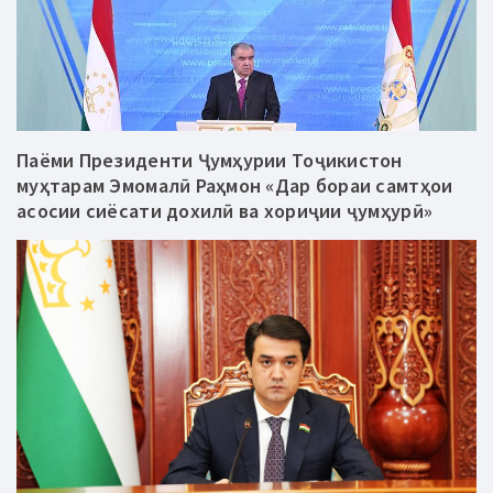
Паёми Президенти Ҷумҳурии Тоҷикистон
муҳтарам Эмомалӣ Раҳмон «Дар бораи самтҳои
асосии сиёсати дохилӣ ва хориҷии ҷумҳурӣ»