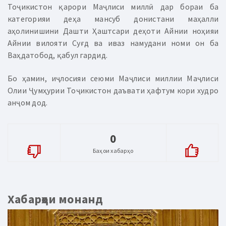
Тоҷикистон қарори Маҷлиси миллӣ дар бораи ба
категорияи деҳа мансуб донистани маҳалли
аҳолинишини Дашти Ҳаштсари деҳоти Айнии ноҳияи
Айнии вилояти Суғд ва иваз намудани номи он ба
Ваҳдатобод, қабул гардид.
Бо ҳамин, иҷлосияи сеюми Маҷлиси миллии Маҷлиси
Олии Ҷумҳурии Тоҷикистон даъвати ҳафтум кори худро
анҷом дод.
0
Баҳои хабарҳо
Хабарҳои монанд