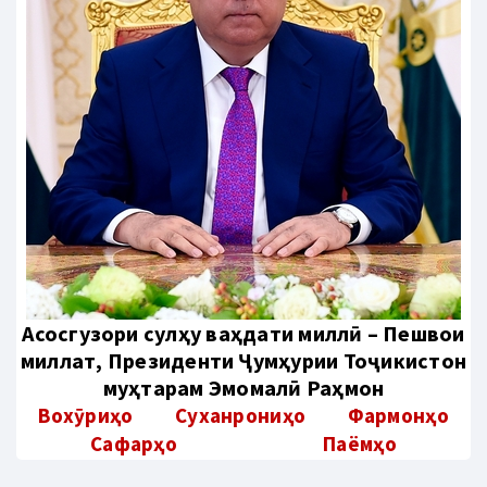
Aсосгузори сулҳу ваҳдати миллӣ – Пешвои
миллат, Президенти Ҷумҳурии Тоҷикистон
муҳтарам Эмомалӣ Раҳмон
Вохӯриҳо
Суханрониҳо
Фармонҳо
Сафарҳо
Паёмҳо