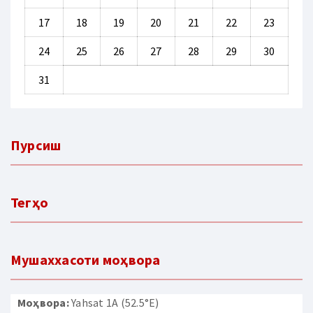
17
18
19
20
21
22
23
24
25
26
27
28
29
30
31
Пурсиш
Тегҳо
Мушаххасоти моҳвора
Моҳвора:
Yahsat 1A (52.5°E)