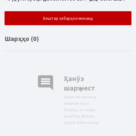
Бештар хабарҳои монанд
Шарҳҳо (0)
comment
Ҳанӯз
шарҳ нест
Шумо метавонед
аввалин касе
бошед, ки оиди
ин хабар фикри
худро баён кунед!