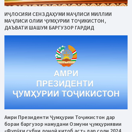
ИҶЛОСИЯИ СЕНЗДАҲУМИ МАҶЛИСИ МИЛЛИИ
МАҶЛИСИ ОЛИИ ҶУМҲУРИИ ТОҶИКИСТОН,
ДАЪВАТИ ШАШУМ БАРГУЗОР ГАРДИД
Амри Президенти Ҷумҳурии Тоҷикистон дар
бораи баргузор намудани Озмуни ҷумҳуриявии
«Фурӯғи субҳи доноӣ китоб аст» дар соли 2024