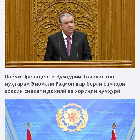
Паёми Президенти Ҷумҳурии Тоҷикистон
муҳтарам Эмомалӣ Раҳмон дар бораи самтҳои
асосии сиёсати дохилӣ ва хориҷии ҷумҳурӣ