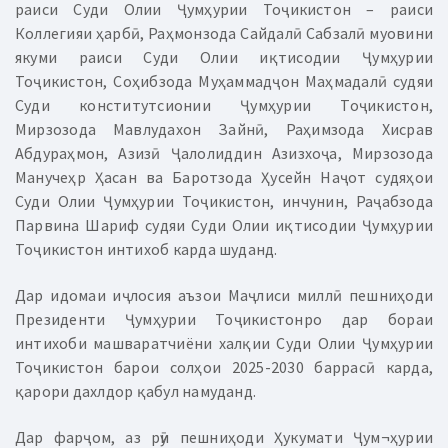
раиси Суди Олии Ҷумҳурии Тоҷикистон – раиси
Коллегияи ҳарбӣ, Раҳмонзода Сайдалӣ Сабзалӣ муовини
якуми раиси Суди Олии иқтисодии Ҷумҳурии
Тоҷикистон, Соҳибзода Муҳаммадҷон Маҳмадалӣ судяи
Суди конститутсионии Ҷумҳурии Тоҷикистон,
Мирзозода Мавлудахон Зайнӣ, Раҳимзода Хисрав
Абдураҳмон, Азизӣ Ҷалолиддин Азизхоҷа, Мирзозода
Манучеҳр Ҳасан ва Баротзода Ҳусейн Наҷот судяҳои
Суди Олии Ҷумҳурии Тоҷикистон, инчунин, Раҷабзода
Парвина Шариф судяи Суди Олии иқтисодии Ҷумҳурии
Тоҷикистон интихоб карда шуданд.
Дар идомаи иҷлосия аъзои Маҷлиси миллӣ пешниҳоди
Президенти Ҷумҳурии Тоҷикистонро дар бораи
интихоби машваратчиёни халқии Суди Олии Ҷумҳурии
Тоҷикистон барои солҳои 2025-2030 баррасӣ карда,
қарори дахлдор қабул намуданд.
Дар фарҷом, аз рӯи пешниҳоди Ҳукумати Ҷум¬ҳурии