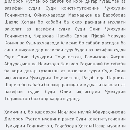
Дилором Рустам бо сабаби ба кори дигар гузаштан аз
вазифаи судяи Суди конститутсионии Ҷумҳурии
Тоҷикистон, Оймаҳмадзода Маҳмадҷон ва Ваҳобзода
Шаҳло Ҳотам бо сабаби ба охир расидани муҳлати
ваколат аз вазифаи судяи Суди Олии Ҷумҳурии
Тоҷикистон, Ҷуразода Насиба Ёрмад, Пӯлодӣ Мавҷуда
Комил ва Хушмаҳмадзода Алифмо бо сабаби расидан ба
синни ниҳоии дар вазифаи судя будан аз вазифаи судяи
Суди Олии Ҷумҳурии Тоҷикистон, Раҳимзода Хисрав
Абдураҳмон ва Наимзода Бахтиёр Раҳмоналӣ бо сабаби
ба кори дигар гузаштан аз вазифаи судяи Суди Олии
иқтисодии Ҷумҳурии Тоҷикистон, Раҷабзода Парвина
Шариф бо сабаби ба охир расидани муҳлати ваколат аз
вазифаи судяи Суди Олии иқтисодии Ҷумҳурии
Тоҷикистон бозхонд карда шуданд.
Ҳамчунин, бо қарорҳои Маҷлиси миллӣ Абдураҳимзода
Дилором Рустам муовини раиси Суди конститутсионии
Ҷумҳурии Тоҷикистон, Раҷабзода Ҳотам Назар муовини