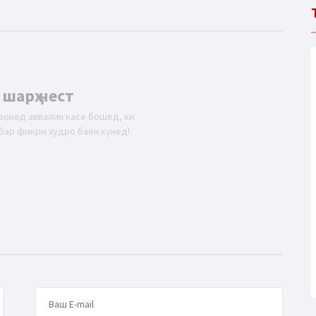
 шарҳ нест
вонед аввалин касе бошед, ки
бар фикри худро баён кунед!