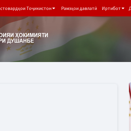
стовардҳои Тоҷикистон
Рамзҳои давлатӣ
Иртибот
Д