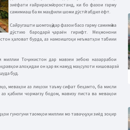
зиёфати ғайрирасмӣ оростанд, ки бо фазои гарму
самимиаш ба як маҳфили шоми дӯстӣ табдил ёфт.
Сайругашти шомгоҳӣ дар фазои басо гарму самимӣ ва
дӯстию бародарӣ ҷараён гирифт. Меҳмонони
истон ҳаловат бурда, аз намоишгоҳи неъматҳои табиии
и миллии Тоҷикистон дар мавзеи зебою назаррабои
оҳравҳои алоҳидаи он ҳар як намуд маҳсулоти кишоварзӣ
шуда буд.
ҳо, меваҳои аз лиҳози таъму сифат беҳамто, ба мисли
, аз қабили чормағзу бодом, мавизу писта ва меваҳои
дҳои гуногуни таомҳои миллии мо таваҷҷуҳи зиёд зоҳир