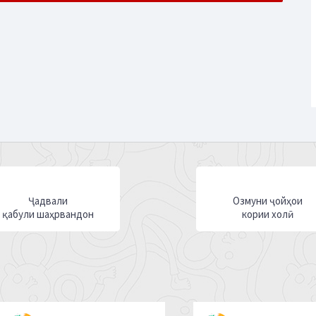
Ҷадвали
Озмуни ҷойҳои
қабули шаҳрвандон
кории холӣ