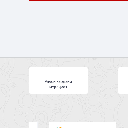
Равон кардани
муроҷиат