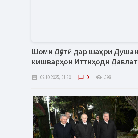
Шоми Дӯстӣ дар шаҳри Душан
кишварҳои Иттиҳоди Давлат
date_range
09.10.2025, 21:30
chat_bubble_outline
0
remove_red_eye
598