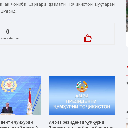
ки аз ҷониби Сарвари давлати Тоҷикистон муҳтарам
 шуданд.
0
аҳои хабарҳо
иденти Ҷумҳурии
Амри Президенти Ҷумҳурии
 муҳтарам Эмомалӣ
Тоҷикистон дар бораи баргузор