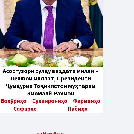
Aсосгузори сулҳу ваҳдати миллӣ –
Пешвои миллат, Президенти
Ҷумҳурии Тоҷикистон муҳтарам
Эмомалӣ Раҳмон
Вохӯриҳо
Суханрониҳо
Фармонҳо
Сафарҳо
Паёмҳо
world-weather.ru