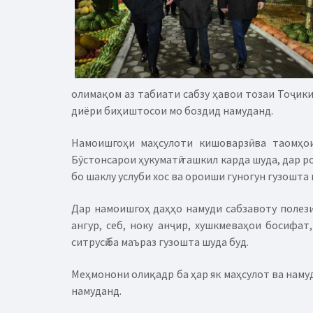
олимақом аз табиати сабзу ҳавои тозаи Тоҷик
диёри биҳиштосои мо боздид намуданд.
Намоишгоҳи маҳсулоти кишоварзӣ ва таомҳо
Бӯстонсарои ҳукуматӣ ташкил карда шуда, дар р
бо шаклу услуби хос ва ороиши гуногун гузошта 
Дар намоишгоҳ даҳҳо намуди сабзавоту полези
ангур, себ, ноку анҷир, хушкмеваҳои босифат
ситрусӣ ба маъраз гузошта шуда буд.
Меҳмонони олиқадр ба ҳар як маҳсулот ва наму
намуданд.