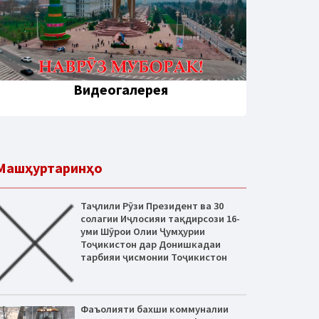
Видеогалерея
Машҳуртаринҳо
Таҷлили Рӯзи Президент ва 30
солагии Иҷлосияи тақдирсози 16-
уми Шӯрои Олии Ҷумҳурии
Тоҷикистон дар Донишкадаи
тарбияи ҷисмонии Тоҷикистон
Фаъолияти бахши коммуналии