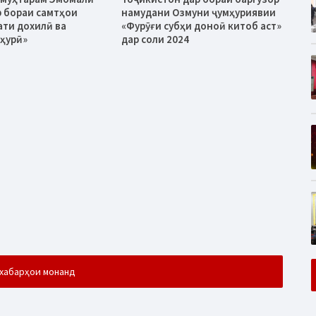
 бораи самтҳои
намудани Озмуни ҷумҳуриявии
ати дохилӣ ва
«Фурӯғи субҳи доноӣ китоб аст»
ҳурӣ»
дар соли 2024
хабарҳои монанд