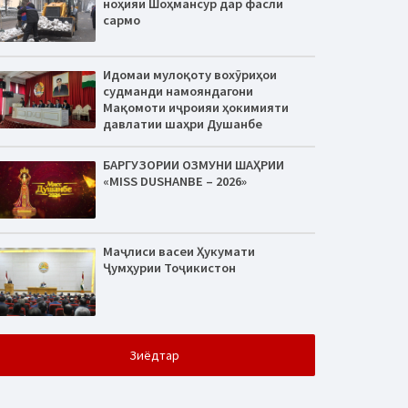
ноҳияи Шоҳмансур дар фасли
сармо
Идомаи мулоқоту вохӯриҳои
судманди намояндагони
Мақомоти иҷроияи ҳокимияти
давлатии шаҳри Душанбе
БАРГУЗОРИИ ОЗМУНИ ШАҲРИИ
«MISS DUSHANBE – 2026»
Маҷлиси васеи Ҳукумати
Ҷумҳурии Тоҷикистон
Зиёдтар