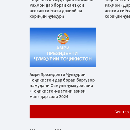
Раҳмон дар бораи самтҳои
Раҳмон «Дар
асосии сиёсати дохилӣ ва
асосии сиёс
хориҷии ҷумҳурӣ
хориҷии ҷум
Амри Президенти Ҷумҳурии
Тоҷикистон дар бораи баргузор
намудани Озмуни ҷумҳуриявии
«Тоҷикистон-Ватани азизи
ман» дар соли 2024
Бештар 