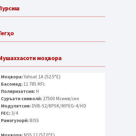
Пурсиш
Тегҳо
Мушаххасоти моҳвора
Моҳвора:
Yahsat 1A (52.5°E)
Басомад:
11 785 МГс
Поляризатсия:
H
Суръати символӣ:
27500 Мсимв/сек
Модулятсия:
DVB-S2/8PSK/MPEG-4/HD
FEC:
3/4
Рамзгузорӣ:
BISS
Моҳвора:
NSS 12 (57.0°E)