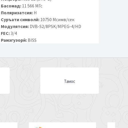
Басомад:
11 566 МГс
Поляризатсия:
H
Суръати символӣ:
10750 Мсимв/сек
Модулятсия:
DVB-S2/8PSK/MPEG-4/HD
FEC:
3/4
Рамзгузорӣ:
BISS
Тамос