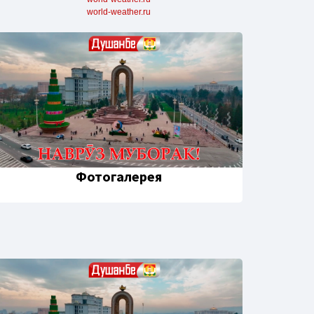
world-weather.ru
Фотогалерея