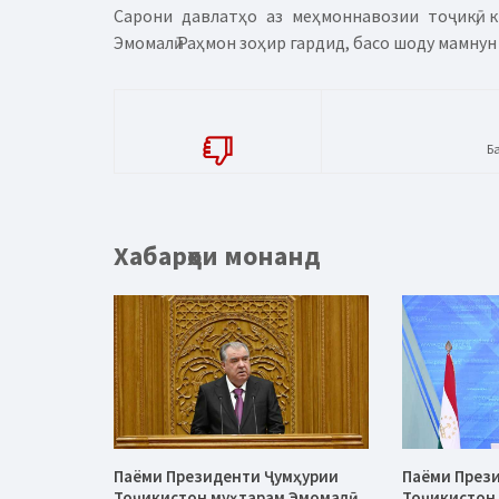
Сарони давлатҳо аз меҳмоннавозии тоҷикӣ, 
Эмомалӣ Раҳмон зоҳир гардид, басо шоду мамнун
Б
Хабарҳои монанд
Паёми Президенти Ҷумҳурии
Паёми През
Тоҷикистон муҳтарам Эмомалӣ
Тоҷикистон