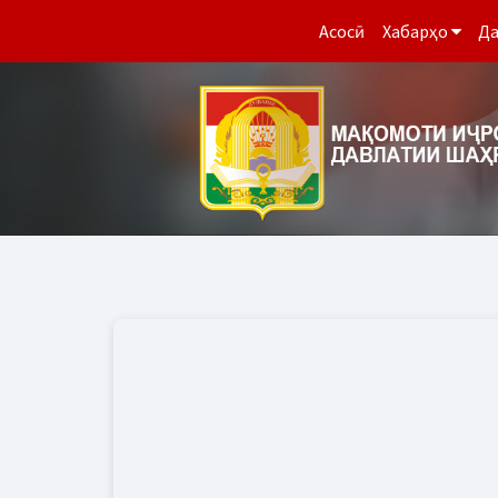
Асосӣ
Хабарҳо
Да