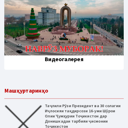
Видеогалерея
Машҳуртаринҳо
Таҷлили Рӯзи Президент ва 30 солагии
Иҷлосияи тақдирсози 16-уми Шӯрои
Олии Ҷумҳурии Тоҷикистон дар
Донишкадаи тарбияи ҷисмонии
Тоҷикистон