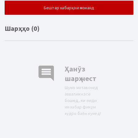
Бештар хабарҳои монанд
Шарҳҳо (0)
comment
Ҳанӯз
шарҳ нест
Шумо метавонед
аввалин касе
бошед, ки оиди
ин хабар фикри
худро баён кунед!