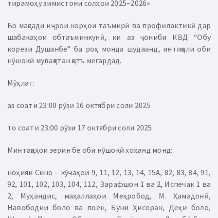
тирамоҳу зимистони солҳои 2025–2026»
Бо мақсади иҷрои корҳои таъмирӣ ва профилактикӣ дар
шабакаҳои обтаъминкунӣ, ки аз ҷониби КВД “Обу
корези Душанбе” ба роҳ монда шудаанд, интиқоли оби
нӯшокӣ муваққатан қатъ мегардад.
Мӯҳлат:
аз соати 23:00 рӯзи 16 октябри соли 2025
то соати 23:00 рӯзи 17 октябри соли 2025
Минтақаҳои зерин бе оби нӯшокӣ хоҳанд монд:
ноҳияи Сино – кӯчаҳои 9, 11, 12, 13, 14, 15А, 82, 83, 84, 91,
92, 101, 102, 103, 104, 112, Зарафшон 1 ва 2, Испечак 1 ва
2, Муҳандис, маҳаллаҳои Меҳробод, М. Ҳамадонӣ,
Навободии боло ва поён, Буни Ҳисорак, Деҳи боло,