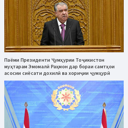
Паёми Президенти Ҷумҳурии Тоҷикистон
муҳтарам Эмомалӣ Раҳмон дар бораи самтҳои
асосии сиёсати дохилӣ ва хориҷии ҷумҳурӣ