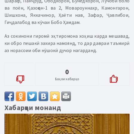
Шараф, Панҷруд, Ободкорон, Бунёдкорон, Лучобӣ боло
ва поён, Қазоқон-1 ва 2, Мовароуннахр, Камонгарон,
Шишхона, Яккачинор, Ҳаёти нав, Зафар, Ҷавлибои,
Гиҷдалабод ва кӯчаи Бобо Ҳамдам.
Аз сокинони гиромӣ эҳтиромона хоҳиш карда мешавад,
ки обро пешакӣ захира намоянд, то дар давраи таъмирӣ
аз норасоии оби нӯшокӣ дучор нагарданд.
0
Баҳои хабарҳо
Хабарҳои монанд