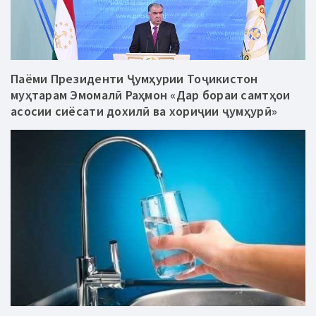
Паёми Президенти Ҷумҳурии Тоҷикистон
муҳтарам Эмомалӣ Раҳмон «Дар бораи самтҳои
асосии сиёсати дохилӣ ва хориҷии ҷумҳурӣ»