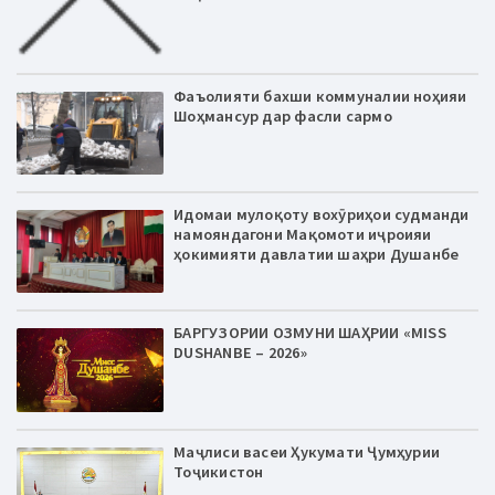
Фаъолияти бахши коммуналии ноҳияи
Шоҳмансур дар фасли сармо
Идомаи мулоқоту вохӯриҳои судманди
намояндагони Мақомоти иҷроияи
ҳокимияти давлатии шаҳри Душанбе
БАРГУЗОРИИ ОЗМУНИ ШАҲРИИ «MISS
DUSHANBE – 2026»
Маҷлиси васеи Ҳукумати Ҷумҳурии
Тоҷикистон