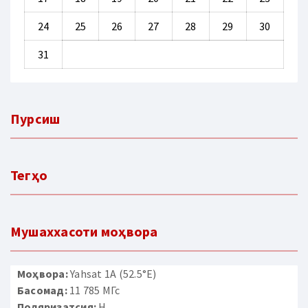
24
25
26
27
28
29
30
31
Пурсиш
Тегҳо
Мушаххасоти моҳвора
Моҳвора:
Yahsat 1A (52.5°E)
Басомад:
11 785 МГс
Поляризатсия:
H