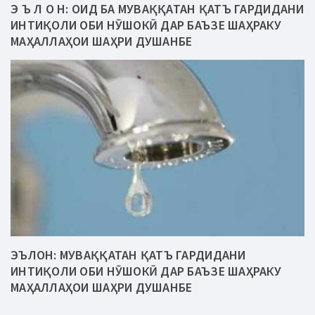
Э Ъ Л О Н: ОИД БА МУВАҚҚАТАН ҚАТЪ ГАРДИДАНИ
ИНТИҚОЛИ ОБИ НӮШОКӢ ДАР БАЪЗЕ ШАҲРАКУ
МАҲАЛЛАҲОИ ШАҲРИ ДУШАНБЕ
ЭЪЛОН: МУВАҚҚАТАН ҚАТЪ ГАРДИДАНИ
ИНТИҚОЛИ ОБИ НӮШОКӢ ДАР БАЪЗЕ ШАҲРАКУ
МАҲАЛЛАҲОИ ШАҲРИ ДУШАНБЕ