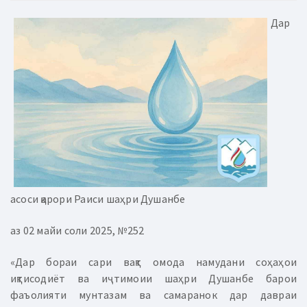
Дар
асоси қарори Раиси шаҳри Душанбе
аз 02 майи соли 2025, №252
«Дар бораи сари вақт омода намудани соҳаҳои
иқтисодиёт ва иҷтимоии шаҳри Душанбе барои
фаъолияти мунтазам ва самаранок дар давраи