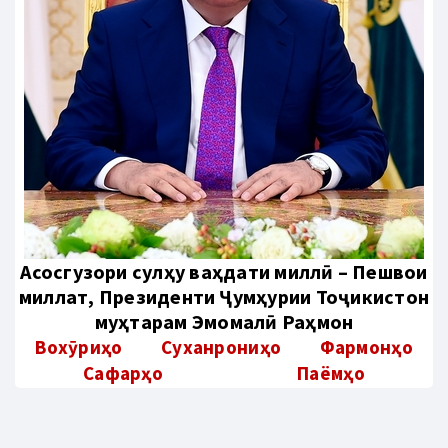
Aсосгузори сулҳу ваҳдати миллӣ – Пешвои
миллат, Президенти Ҷумҳурии Тоҷикистон
муҳтарам Эмомалӣ Раҳмон
Вохӯриҳо
Суханрониҳо
Фармонҳо
Сафарҳо
Паёмҳо