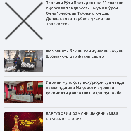
Таҷлили Рӯзи Президент ва 30 солагии
Иҷлосияи тақдирсози 16-уми Шӯрои
Олии Ҷумҳурии Тоҷикистон дар
Донишкадаи тарбияи ҷисмонии
Тоҷикистон
Фаъолияти бахши коммуналии ноҳияи
Шоҳмансур дар фасли сармо
Идомаи мулоқоту вохӯриҳои судманди
намояндагони Мақомоти иҷроияи
ҳокимияти давлатии шаҳри Душанбе
БАРГУЗОРИИ ОЗМУНИ ШАҲРИИ «MISS
DUSHANBE – 2026»