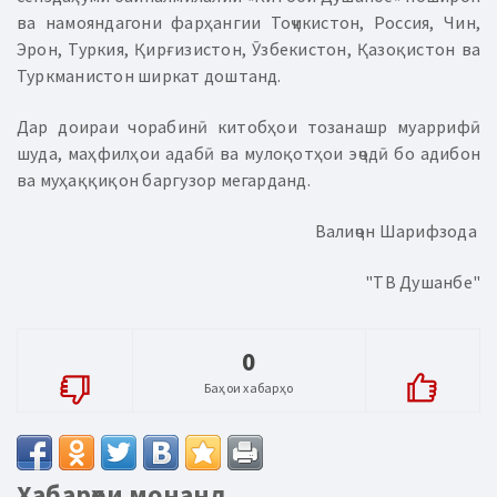
ва намояндагони фарҳангии Тоҷикистон, Россия, Чин,
Эрон, Туркия, Қирғизистон, Ӯзбекистон, Қазоқистон ва
Туркманистон ширкат доштанд.
Дар доираи чорабинӣ китобҳои тозанашр муаррифӣ
шуда, маҳфилҳои адабӣ ва мулоқотҳои эҷодӣ бо адибон
ва муҳаққиқон баргузор мегарданд.
Валиҷон Шарифзода
"ТВ Душанбе"
0
Баҳои хабарҳо
Хабарҳои монанд