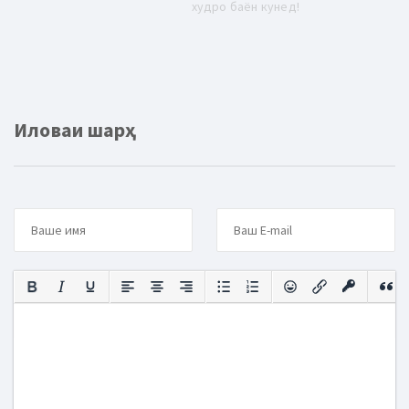
худро баён кунед!
Иловаи шарҳ