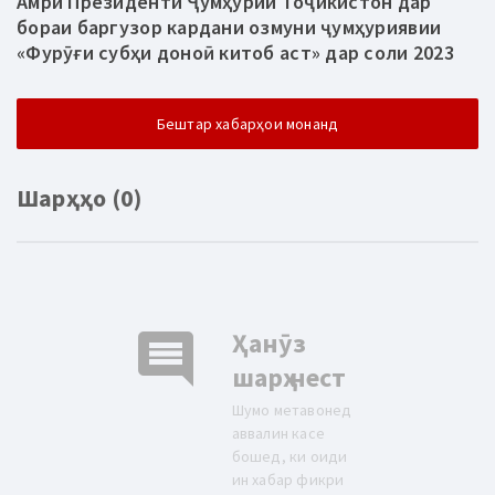
Амри Президенти Ҷумҳурии Тоҷикистон дар
бораи баргузор кардани озмуни ҷумҳуриявии
«Фурӯғи субҳи доноӣ китоб аст» дар соли 2023
Бештар хабарҳои монанд
Шарҳҳо (0)
comment
Ҳанӯз
шарҳ нест
Шумо метавонед
аввалин касе
бошед, ки оиди
ин хабар фикри