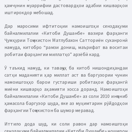
ҳамчунин муаррифии дастовардҳои адабии кишварҳои
иштирокдор мебошад.
Дар маросими ифтитоҳии намоишгоҳи сенздаҳуми
байналмилалии «Китоби Душанбе» вазири фарҳанги
Ҷумҳурии Тоҷикистон Матлубахон Сатториён суханронӣ
намуда, китобро “рамзи дониш, маърифат ва воситаи
робитаи фарҳангии миллатҳо” арзёбӣ кард.
Ӯ таъкид намуд, ки таваҷҷуҳ ба китоб нишондиҳандаи
сатҳи маданияти ҳар миллат аст ва баргузории чунин
намоишгоҳҳо барои густариши робитаҳои фарҳангӣ
миёни кишварҳо аҳамияти хосса доранд. Намоишгоҳи
байналмилалии «Китоби Душанбе» аз соли 2010 инҷониб
ҳамасола баргузор шуда, яке аз муҳимтарин рӯйдодҳои
фарҳангии Тоҷикистон ба шумор меравад.
Иттило дода шуд, ки соли равон дар намоишгоҳи
сенздаҳуми байналмилалии «Китоби Душанбе» ноширон