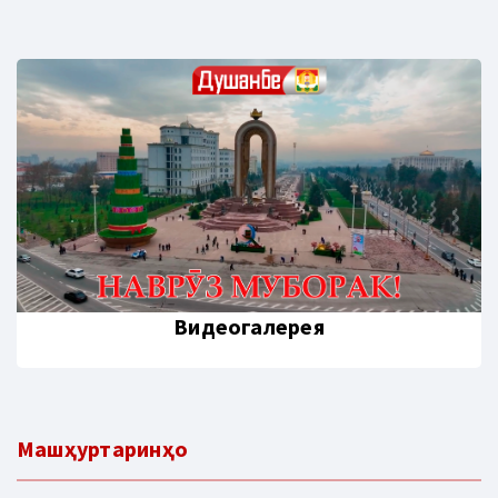
Видеогалерея
Машҳуртаринҳо