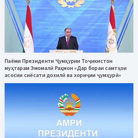
Паёми Президенти Ҷумҳурии Тоҷикистон
муҳтарам Эмомалӣ Раҳмон «Дар бораи самтҳои
асосии сиёсати дохилӣ ва хориҷии ҷумҳурӣ»