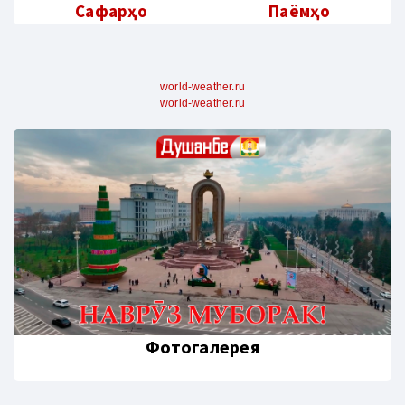
Сафарҳо
Паёмҳо
world-weather.ru
world-weather.ru
Фотогалерея