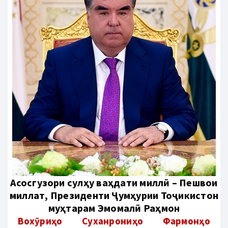
Aсосгузори сулҳу ваҳдати миллӣ – Пешвои
миллат, Президенти Ҷумҳурии Тоҷикистон
муҳтарам Эмомалӣ Раҳмон
Вохӯриҳо
Суханрониҳо
Фармонҳо