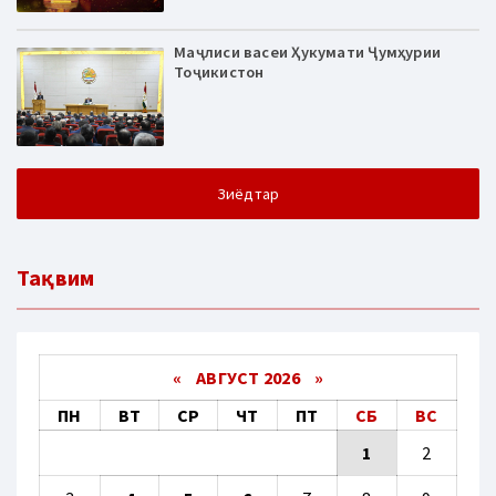
Маҷлиси васеи Ҳукумати Ҷумҳурии
Тоҷикистон
Зиёдтар
Тақвим
«
АВГУСТ 2026 »
ПН
ВТ
СР
ЧТ
ПТ
СБ
ВС
1
2