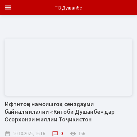
ТВ Душанбе
Ифтитоҳи намоишгоҳи сенздаҳуми
байналмилалии «Китоби Душанбе» дар
Осорхонаи миллии Тоҷикистон
date_range
20.10.2025, 16:16
chat_bubble_outline
0
remove_red_eye
156