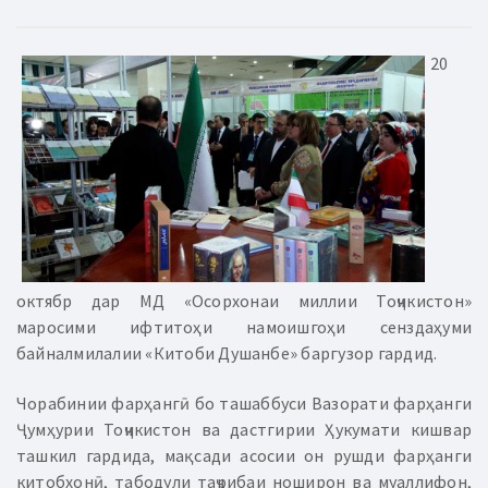
20
октябр дар МД «Осорхонаи миллии Тоҷикистон»
маросими ифтитоҳи намоишгоҳи сенздаҳуми
байналмилалии «Китоби Душанбе» баргузор гардид.
Чорабинии фарҳангӣ бо ташаббуси Вазорати фарҳанги
Ҷумҳурии Тоҷикистон ва дастгирии Ҳукумати кишвар
ташкил гардида, мақсади асосии он рушди фарҳанги
китобхонӣ, табодули таҷрибаи ноширон ва муаллифон,