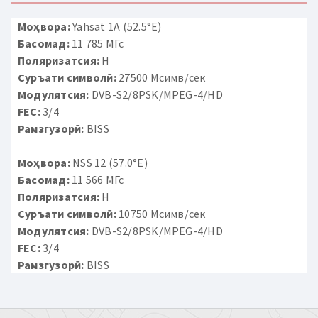
Моҳвора:
Yahsat 1A (52.5°E)
Басомад:
11 785 МГс
Поляризатсия:
H
Суръати символӣ:
27500 Мсимв/сек
Модулятсия:
DVB-S2/8PSK/MPEG-4/HD
FEC:
3/4
Рамзгузорӣ:
BISS
Моҳвора:
NSS 12 (57.0°E)
Басомад:
11 566 МГс
Поляризатсия:
H
Суръати символӣ:
10750 Мсимв/сек
Модулятсия:
DVB-S2/8PSK/MPEG-4/HD
FEC:
3/4
Рамзгузорӣ:
BISS