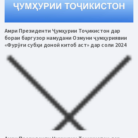
Амри Президенти Ҷумҳурии Тоҷикистон дар
бораи баргузор намудани Озмуни ҷумҳуриявии
«Фурӯғи субҳи доноӣ китоб аст» дар соли 2024