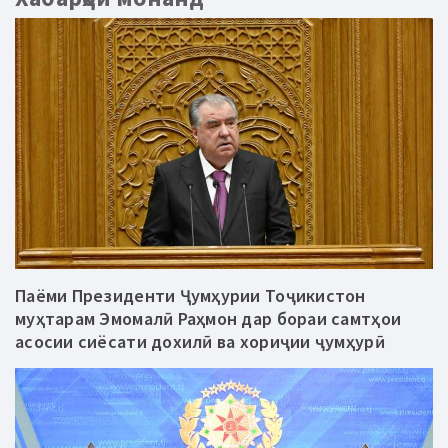
Паёми Президенти Ҷумҳурии Тоҷикистон
муҳтарам Эмомалӣ Раҳмон дар бораи самтҳои
асосии сиёсати дохилӣ ва хориҷии ҷумҳурӣ