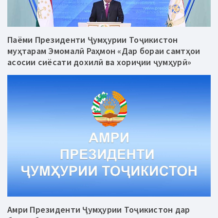
Паёми Президенти Ҷумҳурии Тоҷикистон
муҳтарам Эмомалӣ Раҳмон «Дар бораи самтҳои
асосии сиёсати дохилӣ ва хориҷии ҷумҳурӣ»
Амри Президенти Ҷумҳурии Тоҷикистон дар