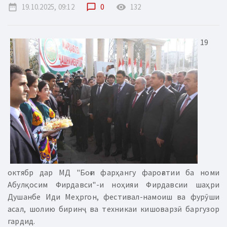
date_range
19.10.2025, 09:12
chat_bubble_outline
0
remove_red_eye
132
19
октябр дар МД "Боғи фарҳангу фароғатии ба номи
Абулқосим Фирдавси"-и ноҳияи Фирдавсии шаҳри
Душанбе Иди Меҳргон, фестивал-намоиш ва фурӯши
асал, шолию биринҷ ва техникаи кишоварзӣ баргузор
гардид.