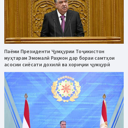
Паёми Президенти Ҷумҳурии Тоҷикистон
муҳтарам Эмомалӣ Раҳмон дар бораи самтҳои
асосии сиёсати дохилӣ ва хориҷии ҷумҳурӣ