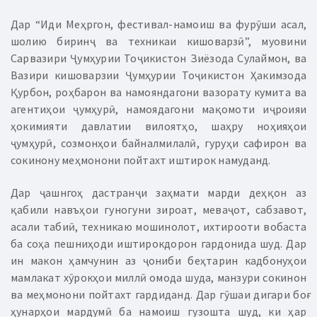
Дар “Иди Меҳргон, фестивал-намоиш ва фурӯши асал,
шолию биринҷ ва техникаи кишоварзӣ”, муовини
Сарвазири Ҷумҳурии Тоҷикистон Зиёзода Сулаймон, ва
Вазири кишоварзии Ҷумҳурии Тоҷикистон Ҳакимзода
Қурбон, роҳбарон ва намояндагони вазорату кумита ва
агентиҳои ҷумҳурӣ, намоядагони мақомоти иҷроияи
ҳокимияти давлатии вилоятҳо, шаҳру ноҳияҳои
ҷумҳурӣ, созмонҳои байналмилалӣ, гуруҳи сафирон ва
сокинону меҳмонони пойтахт иштирок намуданд.
Дар ҷашнгоҳ дастранҷи заҳмати марди деҳқон аз
қабили навъҳои гуногуни зироат, меваҷот, сабзавот,
асали табиӣ, техникаю мошинолот, ихтирооти вобаста
ба соҳа пешниҳоди иштирокдорон гардонида шуд. Дар
ин макон ҳамчунин аз ҷониби беҳтарин кадбонуҳои
мамлакат хӯрокҳои миллӣ омода шуда, манзури сокинон
ва меҳмонони пойтахт гардиданд. Дар гӯшаи дигари боғ
ҳунарҳои мардумӣ ба намоиш гузошта шуд, ки ҳар