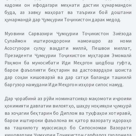
кадоми он ифодагари меҳнати дастии ҳунармандон
буда, аз завқу маҳорат ва таърихи бой доштани
ҳунармандӣ дар Ҷумҳурии Тоҷикистон дарак медод.
Муовини Сарвазири Ҷумҳурии Тоҷикистон Зиёзода
Сулаймон иштирокдорони намоишро аз номи
Асосгузори сулҳу ваҳдати миллӣ, Пешвои миллат,
Президенти Ҷумҳурии Тоҷикистон муҳтарам Эмомалӣ
Раҳмон ба муносибати Иди Меҳргон шодбош гуфта,
барои фаъолияти беҳтарин ва дастовардҳои шоиста
дар соҳаи кишоварзӣ ва дар сатҳи баланди ташкилӣ
баргузор намудани Иди Меҳргон изҳори сипос намуд.
Дар ҷорабинӣ аз рӯйи номинатсияҳо мақомоти иҷроияи
ҳокимияти давлатии вилоятҳо, шаҳру ноҳияҳои ҷумҳурӣ
ва хоҷагии беҳтарин бо Диплом ва туҳфаҳои хотиравӣ,
барои иштироки фаъолона як қатор вазорату идораҳо
ва ташкилоту муассисаҳо бо Сипосномаи Вазорати
кишоварзии Ҷумҳурии Тоҷикистон сарфароз гардонида