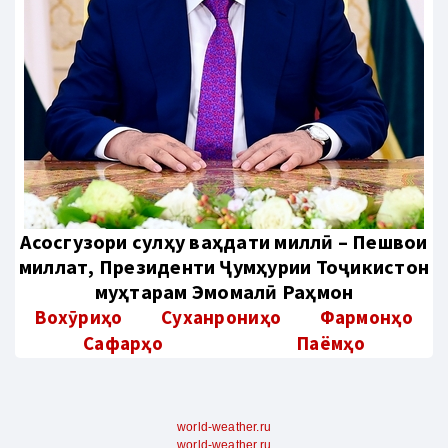
Aсосгузори сулҳу ваҳдати миллӣ – Пешвои
миллат, Президенти Ҷумҳурии Тоҷикистон
муҳтарам Эмомалӣ Раҳмон
Вохӯриҳо
Суханрониҳо
Фармонҳо
Сафарҳо
Паёмҳо
world-weather.ru
world-weather.ru