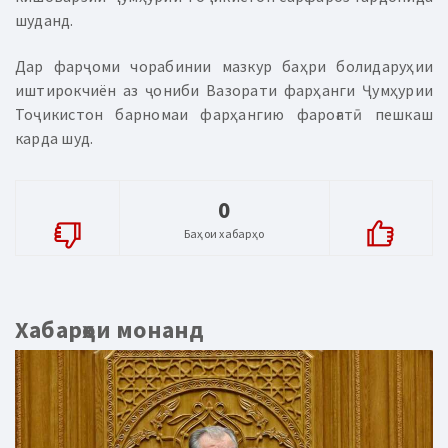
шуданд.
Дар фарҷоми чорабинии мазкур баҳри болидаруҳии
иштирокчиён аз ҷониби Вазорати фарҳанги Ҷумҳурии
Тоҷикистон барномаи фарҳангию фароғатӣ пешкаш
карда шуд.
0
Баҳои хабарҳо
Хабарҳои монанд