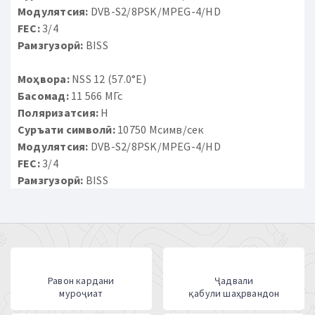
Модулятсия:
DVB-S2/8PSK/MPEG-4/HD
FEC:
3/4
Рамзгузорӣ:
BISS
Моҳвора:
NSS 12 (57.0°E)
Басомад:
11 566 МГс
Поляризатсия:
H
Суръати символӣ:
10750 Мсимв/сек
Модулятсия:
DVB-S2/8PSK/MPEG-4/HD
FEC:
3/4
Рамзгузорӣ:
BISS
Равон кардани
Ҷадвали
муроҷиат
қабули шаҳрвандон