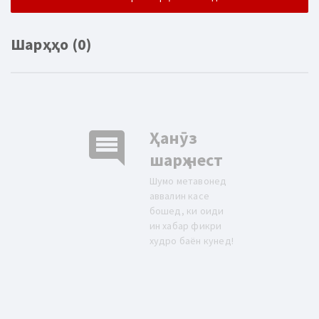
Шарҳҳо (0)
comment
Ҳанӯз
шарҳ нест
Шумо метавонед
аввалин касе
бошед, ки оиди
ин хабар фикри
худро баён кунед!