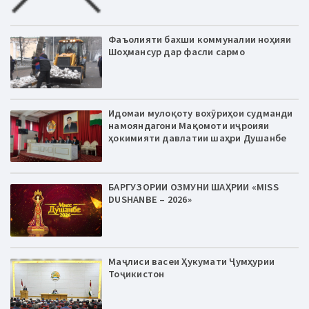
Фаъолияти бахши коммуналии ноҳияи
Шоҳмансур дар фасли сармо
Идомаи мулоқоту вохӯриҳои судманди
намояндагони Мақомоти иҷроияи
ҳокимияти давлатии шаҳри Душанбе
БАРГУЗОРИИ ОЗМУНИ ШАҲРИИ «MISS
DUSHANBE – 2026»
Маҷлиси васеи Ҳукумати Ҷумҳурии
Тоҷикистон