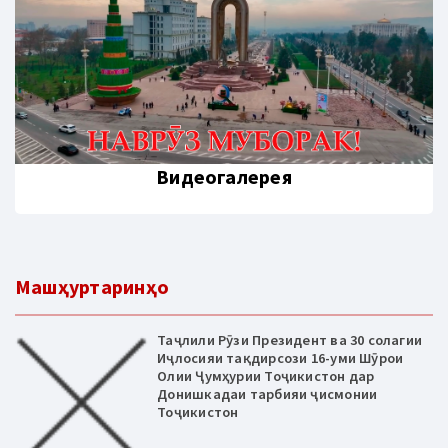
Видеогалерея
Машҳуртаринҳо
Таҷлили Рӯзи Президент ва 30 солагии
Иҷлосияи тақдирсози 16-уми Шӯрои
Олии Ҷумҳурии Тоҷикистон дар
Донишкадаи тарбияи ҷисмонии
Тоҷикистон