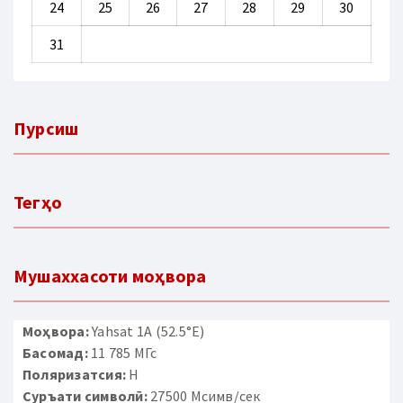
24
25
26
27
28
29
30
31
Пурсиш
Тегҳо
Мушаххасоти моҳвора
Моҳвора:
Yahsat 1A (52.5°E)
Басомад:
11 785 МГс
Поляризатсия:
H
Суръати символӣ:
27500 Мсимв/сек