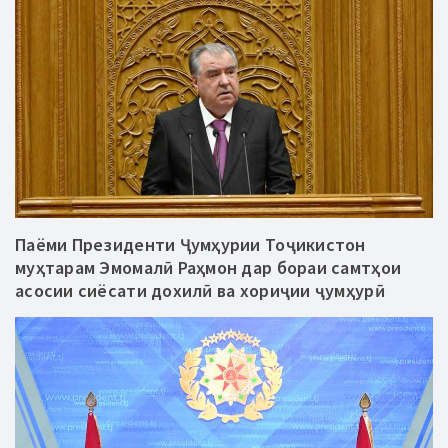
Паёми Президенти Ҷумҳурии Тоҷикистон
муҳтарам Эмомалӣ Раҳмон дар бораи самтҳои
асосии сиёсати дохилӣ ва хориҷии ҷумҳурӣ