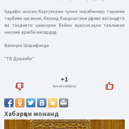
Ҳадафи асосии баргузории чунин чорабиниҳо таҳкими
тарбияи ҷисмонӣ, баланд бардоштани рӯҳияи ватандӯстӣ
ва тақвияти ҳамкории байни муассисаҳои таълимии
низомӣ арзёбӣ мегардад.
Валиҷон Шарифзода
"ТВ Душанбе"
+1
Баҳои хабарҳо
Хабарҳои монанд