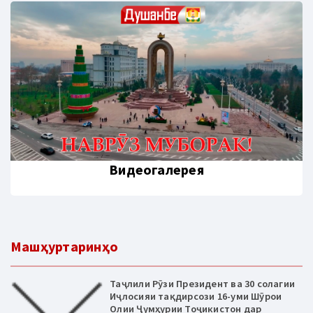
Видеогалерея
Машҳуртаринҳо
Таҷлили Рӯзи Президент ва 30 солагии
Иҷлосияи тақдирсози 16-уми Шӯрои
Олии Ҷумҳурии Тоҷикистон дар