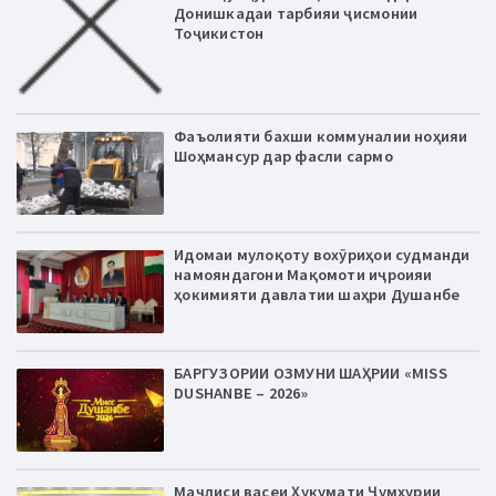
Донишкадаи тарбияи ҷисмонии
Тоҷикистон
Фаъолияти бахши коммуналии ноҳияи
Шоҳмансур дар фасли сармо
Идомаи мулоқоту вохӯриҳои судманди
намояндагони Мақомоти иҷроияи
ҳокимияти давлатии шаҳри Душанбе
БАРГУЗОРИИ ОЗМУНИ ШАҲРИИ «MISS
DUSHANBE – 2026»
Маҷлиси васеи Ҳукумати Ҷумҳурии