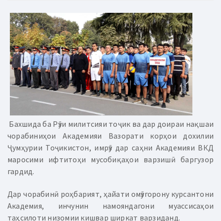
Бахшида ба Рӯзи милитсияи тоҷик ва дар доираи нақшаи
чорабиниҳои Академияи Вазорати корҳои дохилии
Ҷумҳурии Тоҷикистон, имрӯз дар саҳни Академияи ВКД
маросими ифтитоҳи мусобиқаҳои варзишӣ баргузор
гардид.
Дар чорабинӣ роҳбарият, ҳайати омӯзгорону курсантони
Академия, инчунин намояндагони муассисаҳои
таҳсилоти низомии кишвар ширкат варзиданд.