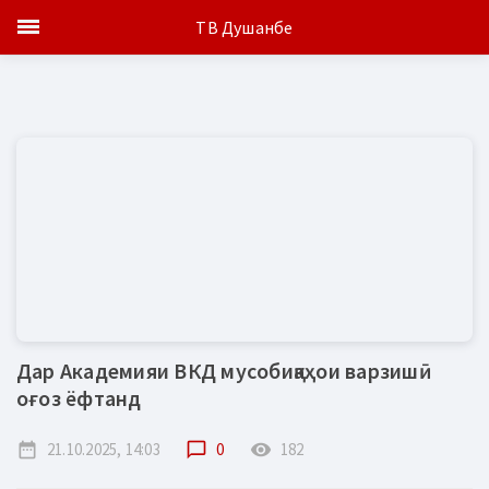
ТВ Душанбе
Дар Академияи ВКД мусобиқаҳои варзишӣ
оғоз ёфтанд
date_range
21.10.2025, 14:03
chat_bubble_outline
0
remove_red_eye
182