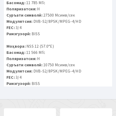
Басомад:
11 785 МГс
Поляризатсия:
H
Суръати символӣ:
27500 Мсимв/сек
Модулятсия:
DVB-S2/8PSK/MPEG-4/HD
FEC:
3/4
Рамзгузорӣ:
BISS
Моҳвора:
NSS 12 (57.0°E)
Басомад:
11 566 МГс
Поляризатсия:
H
Суръати символӣ:
10750 Мсимв/сек
Модулятсия:
DVB-S2/8PSK/MPEG-4/HD
FEC:
3/4
Рамзгузорӣ:
BISS