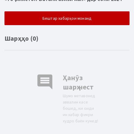
Бештар хабарҳои монанд
Шарҳҳо (0)
comment
Ҳанӯз
шарҳ нест
Шумо метавонед
аввалин касе
бошед, ки оиди
ин хабар фикри
худро баён кунед!