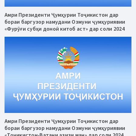
Амри Президенти Ҷумҳурии Тоҷикистон дар
бораи баргузор намудани Озмуни ҷумҳуриявии
«Фурӯғи субҳи доноӣ китоб аст» дар соли 2024
Амри Президенти Ҷумҳурии Тоҷикистон дар
бораи баргузор намудани Озмуни ҷумҳуриявии
«Тоҷикистон-Ватани азизи ман» дар соли 2024