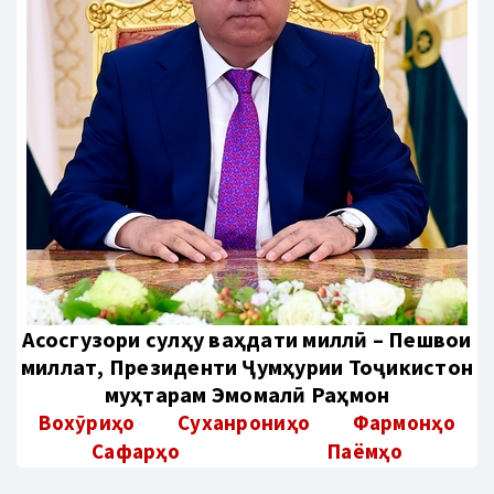
Aсосгузори сулҳу ваҳдати миллӣ – Пешвои
миллат, Президенти Ҷумҳурии Тоҷикистон
муҳтарам Эмомалӣ Раҳмон
Вохӯриҳо
Суханрониҳо
Фармонҳо
Сафарҳо
Паёмҳо