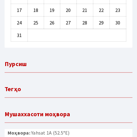
17
18
19
20
21
22
23
24
25
26
27
28
29
30
31
Пурсиш
Тегҳо
Мушаххасоти моҳвора
Моҳвора:
Yahsat 1A (52.5°E)