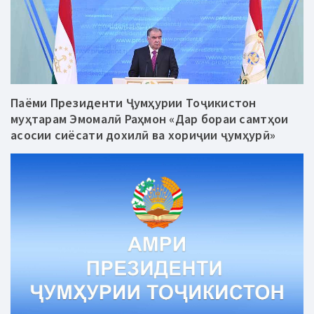
Паёми Президенти Ҷумҳурии Тоҷикистон
муҳтарам Эмомалӣ Раҳмон «Дар бораи самтҳои
асосии сиёсати дохилӣ ва хориҷии ҷумҳурӣ»