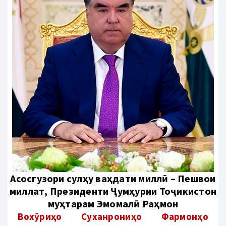
Aсосгузори сулҳу ваҳдати миллӣ – Пешвои
миллат, Президенти Ҷумҳурии Тоҷикистон
муҳтарам Эмомалӣ Раҳмон
Вохӯриҳо
Суханрониҳо
Фармонҳо