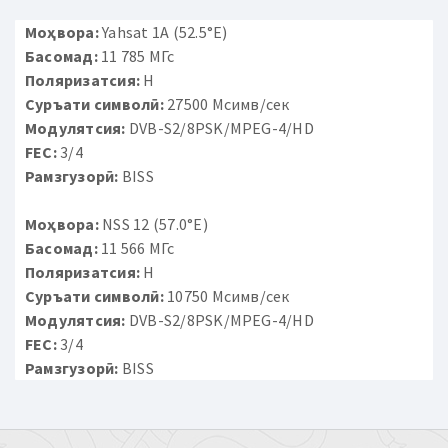
Моҳвора:
Yahsat 1A (52.5°E)
Басомад:
11 785 МГс
Поляризатсия:
H
Суръати символӣ:
27500 Мсимв/сек
Модулятсия:
DVB-S2/8PSK/MPEG-4/HD
FEC:
3/4
Рамзгузорӣ:
BISS
Моҳвора:
NSS 12 (57.0°E)
Басомад:
11 566 МГс
Поляризатсия:
H
Суръати символӣ:
10750 Мсимв/сек
Модулятсия:
DVB-S2/8PSK/MPEG-4/HD
FEC:
3/4
Рамзгузорӣ:
BISS