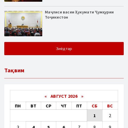
Маҷлиси васеи Ҳукумати Ҷумҳурии
Тоҷикистон
Зиёдтар
Тақвим
«
АВГУСТ 2026 »
ПН
ВТ
СР
ЧТ
ПТ
СБ
ВС
1
2
3
4
5
6
7
8
9