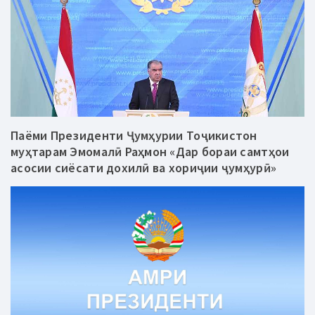
Паёми Президенти Ҷумҳурии Тоҷикистон
муҳтарам Эмомалӣ Раҳмон «Дар бораи самтҳои
асосии сиёсати дохилӣ ва хориҷии ҷумҳурӣ»