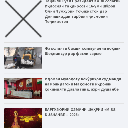
Таҷлили Рӯзи Президент ва 30 солагии
Иҷлосияи тақдирсози 16-уми Шӯрои
Олии Ҷумҳурии Тоҷикистон дар
Донишкадаи тарбияи ҷисмонии
Тоҷикистон
Фаъолияти бахши коммуналии ноҳияи
Шоҳмансур дар фасли сармо
Идомаи мулоқоту вохӯриҳои судманди
намояндагони Мақомоти иҷроияи
ҳокимияти давлатии шаҳри Душанбе
БАРГУЗОРИИ ОЗМУНИ ШАҲРИИ «MISS
DUSHANBE – 2026»