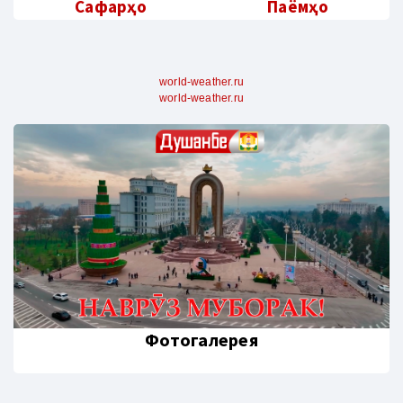
Сафарҳо
Паёмҳо
world-weather.ru
world-weather.ru
Фотогалерея