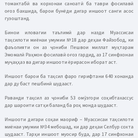
томактабӣ ва корхонаи саноатӣ ба таври фосилавӣ
оғоз бахшида, барои бунёди дигар иншоот санги асос
гузоштанд.
Бинои иловагии таълимӣ дар назди Муассисаи
таҳсилоти миёнаи умумии №18 дар деҳаи Файзобод, ки
фаъолияти он аз ҷониби Пешвои миллат муҳтарам
Эмомалӣ Раҳмон фосилавӣ оғоз гардид, аз 17 синфхонаи
муҷаҳҳаз ва дигар иншооти ёрирасон иборат аст.
Иншоот барои ба таҳсил фаро гирифтани 640 хонанда
дар ду баст пешбинӣ шудааст.
Раванди таҳсил аз ҷониби 53 омӯзгори соҳибтахассус
дар шароити сатҳи баланд ба роҳ монда шудааст.
Иншооти дигари соҳаи маориф – Муассисаи таҳсилоти
миёнаи умумии №34 мебошад, ки дар деҳаи Селбур сохта
шудааст. Тарҳи иншоот муосир буда, дар 17 синфхонаи