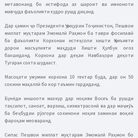
метавонанд бо истифода аз шароит ва имконоти
мавҷуда фаъолияти худро рушд диҳанд.
Дар ҳамин ҷо Президенти Ҷумҳурии Тоҷикистон, Пешвои
миллат муҳтарам Эмомалӣ Раҳмон ба таври фосилавӣ
ба фаъолияти Корхонаи истеҳсоли хишти Ҷамъияти
дорои масъулияти маҳдуди Хишти Ҳулбук оғоз
бахшиданд. Корхона дар деҳаи Навбаҳори деҳоти
Тугарак сохта шудааст.
Масоҳати умумии корхона 10 гектар буда, дар он 50
сокини маҳаллӣ бо кор таъмин гардиданд.
Бунёди иншооти мазкур дар ноҳияи Восеъ ба рушди
таҳсилот, саноат, варзиш, хизматрасонӣ ва дар маҷмӯъ
ба беҳбудии рӯзгори сокинони ноҳия заминаи воқеӣ
фароҳам меоваранд.
Сипас Пешвои миллат муҳтарам Эмомалӣ Раҳмон бо