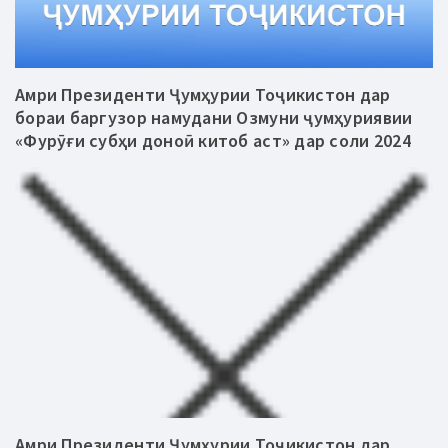
Амри Президенти Ҷумҳурии Тоҷикистон дар
бораи баргузор намудани Озмуни ҷумҳуриявии
«Фурӯғи субҳи доноӣ китоб аст» дар соли 2024
Амри Президенти Ҷумҳурии Тоҷикистон дар