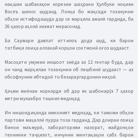
нақшаи шабакаҳои корезии шаҳраки Ҳулбуки ноҳияи
Восеъ шинос шуданд. Лоиҳа бо мақсади тозакунии
обҳои истифодашуда дар се марҳила амалӣ гардида, ба
26 ҳазор аҳолӣ хизмат мерасонад.
Ба Сарвари давлат иттилоъ дода шуд, ки барои
татбиқи лоиҳа аллакай корҳои сохтмонӣ оғоз шудааст.
Масоҳати умумии иншоот зиёда аз 12 гектар буда, дар
он чанд марҳилаи тозакунии об пешбинӣ шудааст — аз
обсофкунии ибтидоӣ то безараргардонии ниҳоӣ.
Ҳаҷми миёнаи коркарди об дар як шабонарӯз 7 ҳазор
метри мукаабро ташкил медиҳад.
Ин нишондиҳанда имконият медиҳад, ки тамоми обҳои
партови маҳаллӣ пурра тоза гарданд. Дар доираи лоиҳа
бинои маъмурӣ, лабораторияи назорат, майдонҳои
техникии таҷҳизот, инчунин минтақаҳои сабз барои