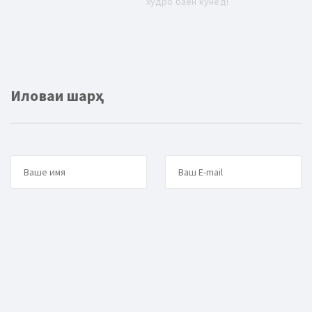
худро баён кунед!
Иловаи шарҳ