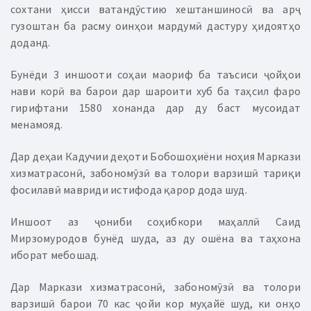
сохтани ҳисси ватандӯстию хештаншиносӣ ва арҷ
гузоштан ба расму оинҳои мардумӣ дастуру ҳидоятҳо
доданд.
Бунёди 3 иншооти соҳаи маориф ба таъсиси ҷойҳои
нави корӣ ва барои дар шароити хуб ба таҳсил фаро
гирифтани 1580 хонанда дар ду баст мусоидат
менамояд.
Дар деҳаи Кадучии деҳоти Бобошоҳиёни ноҳия Маркази
хизматрасонӣ, забономӯзӣ ва толори варзишӣ тариқи
фосилавӣ мавриди истифода қарор дода шуд.
Иншоот аз ҷониби соҳибкори маҳаллӣ Саид
Мирзомуродов бунёд шуда, аз ду ошёна ва таҳхона
иборат мебошад.
Дар Маркази хизматрасонӣ, забономӯзӣ ва толори
варзишӣ барои 70 кас ҷойи кор муҳайё шуд, ки онҳо