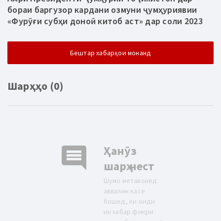
бораи баргузор кардани озмуни ҷумҳуриявии
«Фурӯғи субҳи доноӣ китоб аст» дар соли 2023
Бештар хабарҳои монанд
Шарҳҳо (0)
comment
Ҳанӯз
шарҳ нест
Шумо метавонед
аввалин касе
бошед, ки оиди
ин хабар фикри