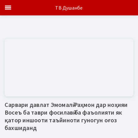
ТВ Душанбе
Сарвари давлат Эмомалӣ Раҳмон дар ноҳияи
Восеъ ба таври фосилавӣ ба фаъолияти як
қатор иншооти таъйиноти гуногун оғоз
бахшиданд