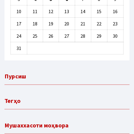
10
11
12
13
14
15
16
17
18
19
20
21
22
23
24
25
26
27
28
29
30
31
Пурсиш
Тегҳо
Мушаххасоти моҳвора