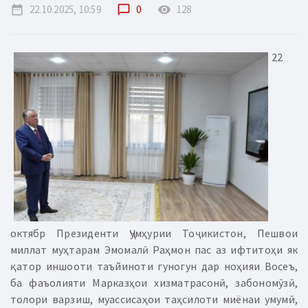
date_range
22.10.2025, 10:59
chat_bubble_outline
0
remove_red_eye
128
22
октябр Президенти Ҷумҳурии Тоҷикистон, Пешвои
миллат муҳтарам Эмомалӣ Раҳмон пас аз ифтитоҳи як
қатор иншооти таъйиноти гуногун дар ноҳияи Восеъ,
ба фаъолияти Марказҳои хизматрасонӣ, забономӯзӣ,
толори варзиш, муассисаҳои таҳсилоти миёнаи умумӣ,