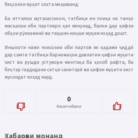
беҳсозии муҳит сохта мешаванд.
Ба иттилои мутахассисон, татбиқи ин лоиҳа на танҳо
масъалаи оби партовро ҳал мекунад, балки дар ҳифзи
обҳои рӯизаминӣ ва таҳшин нақши муҳим хоҳад дошт.
Иншооти нави поксозии оби партов як қадами ҷиддӣ
дар самти татбиқи барномаҳои давлатии ҳифзи муҳити
зист ва рушди устувори минтақа ба ҳисоб рафта, ба
беҳтар гардидани сатҳи санитарӣ ва ҳифзи муҳити зист
мусоидат хоҳад кард.
0
Баҳои хабарҳо
Хабарҳои монанд