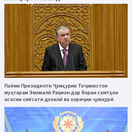
Паёми Президенти Ҷумҳурии Тоҷикистон
муҳтарам Эмомалӣ Раҳмон дар бораи самтҳои
асосии сиёсати дохилӣ ва хориҷии ҷумҳурӣ