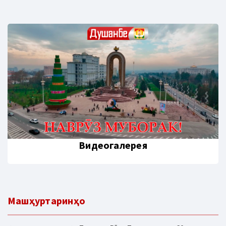
Видеогалерея
Машҳуртаринҳо