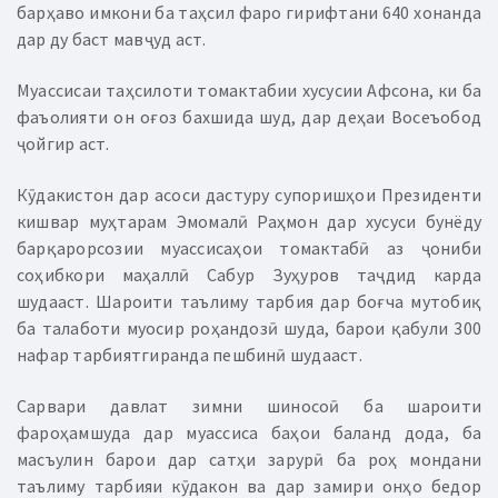
барҳаво имкони ба таҳсил фаро гирифтани 640 хонанда
дар ду баст мавҷуд аст.
Муассисаи таҳсилоти томактабии хусусии Афсона, ки ба
фаъолияти он оғоз бахшида шуд, дар деҳаи Восеъобод
ҷойгир аст.
Кӯдакистон дар асоси дастуру супоришҳои Президенти
кишвар муҳтарам Эмомалӣ Раҳмон дар хусуси бунёду
барқарорсозии муассисаҳои томактабӣ аз ҷониби
соҳибкори маҳаллӣ Сабур Зуҳуров таҷдид карда
шудааст. Шароити таълиму тарбия дар боғча мутобиқ
ба талаботи муосир роҳандозӣ шуда, барои қабули 300
нафар тарбиятгиранда пешбинӣ шудааст.
Сарвари давлат зимни шиносоӣ ба шароити
фароҳамшуда дар муассиса баҳои баланд дода, ба
масъулин барои дар сатҳи зарурӣ ба роҳ мондани
таълиму тарбияи кӯдакон ва дар замири онҳо бедор