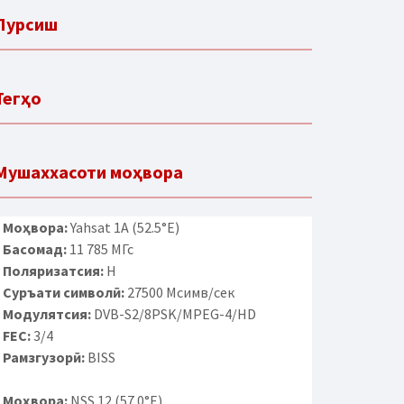
Пурсиш
Тегҳо
Мушаххасоти моҳвора
Моҳвора:
Yahsat 1A (52.5°E)
Басомад:
11 785 МГс
Поляризатсия:
H
Суръати символӣ:
27500 Мсимв/сек
Модулятсия:
DVB-S2/8PSK/MPEG-4/HD
FEC:
3/4
Рамзгузорӣ:
BISS
Моҳвора:
NSS 12 (57.0°E)