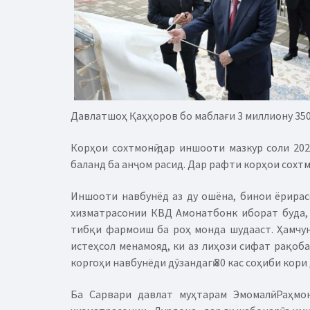
Давлатшоҳ Қаҳҳоров бо маблағи 3 миллиону 350 
Корҳои сохтмонӣ дар иншооти мазкур соли 20
баланд ба анҷом расид. Дар рафти корҳои сохтмо
Иншооти навбунёд аз ду ошёна, бинои ёрирасо
хизматрасонии КВД Амонатбонк иборат буда, 
тибқи фармоиш ба роҳ монда шудааст. Ҳамчун
истеҳсол менамояд, ки аз лиҳози сифат рақоба
коргоҳи навбунёди дӯзандагӣ 80 кас соҳиби кори
Ба Сарвари давлат муҳтарам Эмомалӣ Раҳмон