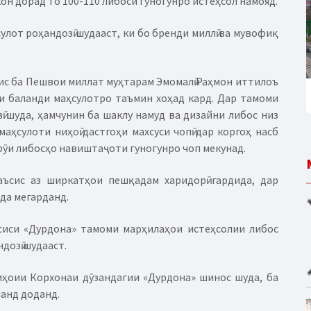
он дорад то 100-110 либоси гуногунро истеҳсол намояд.
улот роҳандозӣ шудааст, ки бо бренди миллӣ ва мувофиқ
ис ба Пешвои миллат муҳтарам Эмомалӣ Раҳмон иттилоъ
ти баланди маҳсулотро таъмин хоҳад кард. Дар тамоми
ӣ шуда, ҳамчунин ба шаклу намуд ва дизайни либос низ
ҳсулоти ниҳоӣ дастгоҳи махсуси чопӣ дар коргоҳ насб
рӯи либосҳо навиштаҷоти гуногунро чоп мекунад.
ъсис аз ширкатҳои пешқадам харидорӣ гардида, дар
да мегарданд.
сиси «Дурдона» тамоми марҳилаҳои истеҳсолии либос
дозӣ шудааст.
иҳоии Корхонаи дӯзандагии «Дурдона» шинос шуда, ба
ланд доданд.