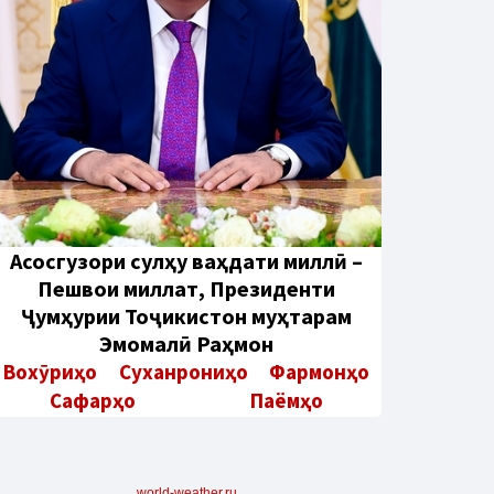
Aсосгузори сулҳу ваҳдати миллӣ –
Пешвои миллат, Президенти
Ҷумҳурии Тоҷикистон муҳтарам
Эмомалӣ Раҳмон
Вохӯриҳо
Суханрониҳо
Фармонҳо
Сафарҳо
Паёмҳо
world-weather.ru