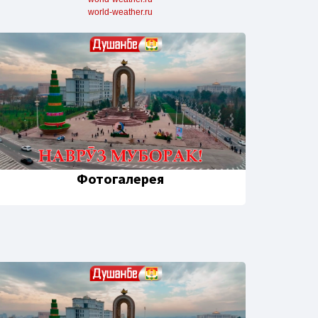
world-weather.ru
Фотогалерея