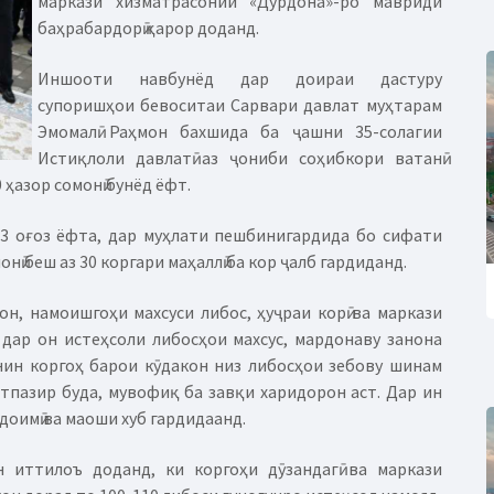
маркази хизматрасонии «Дурдона»-ро мавриди
баҳрабардорӣ қарор доданд.
Иншооти навбунёд дар доираи дастуру
супоришҳои бевоситаи Сарвари давлат муҳтарам
Эмомалӣ Раҳмон бахшида ба ҷашни 35-солагии
Истиқлоли давлатӣ аз ҷониби соҳибкори ватанӣ
ҳазор сомонӣ бунёд ёфт.
23 оғоз ёфта, дар муҳлати пешбинигардида бо сифати
нӣ беш аз 30 коргари маҳаллӣ ба кор ҷалб гардиданд.
н, намоишгоҳи махсуси либос, ҳуҷраи корӣ ва маркази
дар он истеҳсоли либосҳои махсус, мардонаву занона
ин коргоҳ барои кӯдакон низ либосҳои зебову шинам
тпазир буда, мувофиқ ба завқи харидорон аст. Дар ин
 доимӣ ва маоши хуб гардидаанд.
 иттилоъ доданд, ки коргоҳи дӯзандагӣ ва маркази