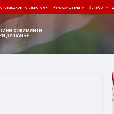
стовардҳои Тоҷикистон
Рамзҳои давлатӣ
Иртибот
Д