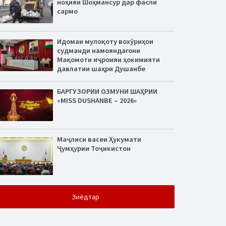
ноҳияи Шоҳмансур дар фасли
сармо
Идомаи мулоқоту вохӯриҳои
судманди намояндагони
Мақомоти иҷроияи ҳокимияти
давлатии шаҳри Душанбе
БАРГУЗОРИИ ОЗМУНИ ШАҲРИИ
«MISS DUSHANBE – 2026»
Маҷлиси васеи Ҳукумати
Ҷумҳурии Тоҷикистон
Зиёдтар