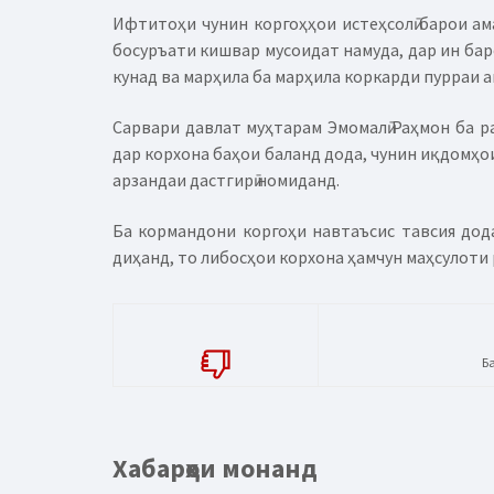
Ифтитоҳи чунин коргоҳҳои истеҳсолӣ барои ама
босуръати кишвар мусоидат намуда, дар ин бар
кунад ва марҳила ба марҳила коркарди пурраи аш
Сарвари давлат муҳтарам Эмомалӣ Раҳмон ба р
дар корхона баҳои баланд дода, чунин иқдомҳ
арзандаи дастгирӣ номиданд.
Ба кормандони коргоҳи навтаъсис тавсия дод
диҳанд, то либосҳои корхона ҳамчун маҳсулоти
Б
Хабарҳои монанд