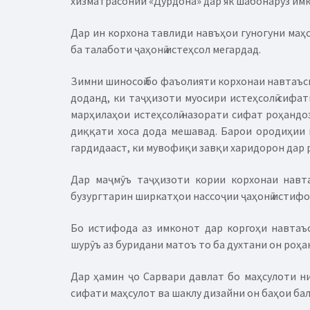
хизматрасонии «Дурдона» дар як шабонарӯз имк
Дар ин корхона тавлиди навъҳои гуногуни маҳс
ба талаботи ҷаҳонӣ истеҳсол мегардад.
Зимни шиносоӣ бо фаъолияти корхонаи навтаъс
доданд, ки таҷҳизоти муосири истеҳсолӣ сифа
марҳилаҳои истеҳсолӣ назорати сифат роҳандоз
диққати хоса дода мешавад. Барои ородиҳии ма
гардидааст, ки мувофиқи завқи харидорон дар 
Дар маҷмӯъ таҷҳизоти кории корхонаи навта
бузургтарин ширкатҳои нассоҷии ҷаҳонӣ истифо
Бо истифода аз имконот дар коргоҳи навтаъ
шурӯъ аз буридани матоъ то ба духтани он роҳан
Дар ҳамин ҷо Сарвари давлат бо маҳсулоти н
сифати маҳсулот ва шаклу дизайни он баҳои ба