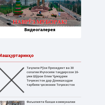
Видеогалерея
Машҳуртаринҳо
Таҷлили Рӯзи Президент ва 30
солагии Иҷлосияи тақдирсози 16-
уми Шӯрои Олии Ҷумҳурии
Тоҷикистон дар Донишкадаи
тарбияи ҷисмонии Тоҷикистон
Фаъолияти бахши коммуналии