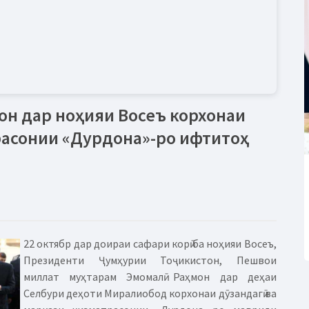
он дар ноҳияи Восеъ корхонаи
трасонии «Дурдона»-ро ифтитоҳ
22 октябр дар доираи сафари корӣ ба ноҳияи Восеъ,
Президенти Ҷумҳурии Тоҷикистон, Пешвои
миллат муҳтарам Эмомалӣ Раҳмон дар деҳаи
Селбури деҳоти Миралиобод корхонаи дӯзандагӣ ва