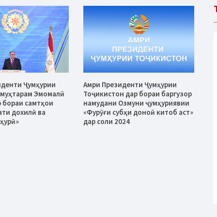
иденти Ҷумҳурии
Амри Президенти Ҷумҳурии
 муҳтарам Эмомалӣ
Тоҷикистон дар бораи баргузор
 бораи самтҳои
намудани Озмуни ҷумҳуриявии
ати дохилӣ ва
«Фурӯғи субҳи доноӣ китоб аст»
ҳурӣ»
дар соли 2024