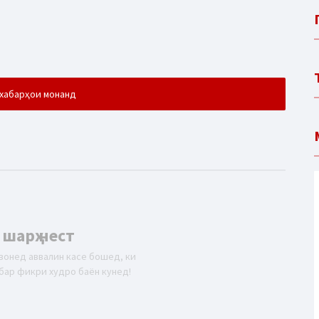
хабарҳои монанд
 шарҳ нест
вонед аввалин касе бошед, ки
бар фикри худро баён кунед!