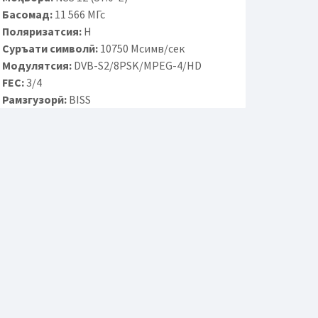
Басомад:
11 566 МГс
Поляризатсия:
H
Суръати символӣ:
10750 Мсимв/сек
Модулятсия:
DVB-S2/8PSK/MPEG-4/HD
FEC:
3/4
Рамзгузорӣ:
BISS