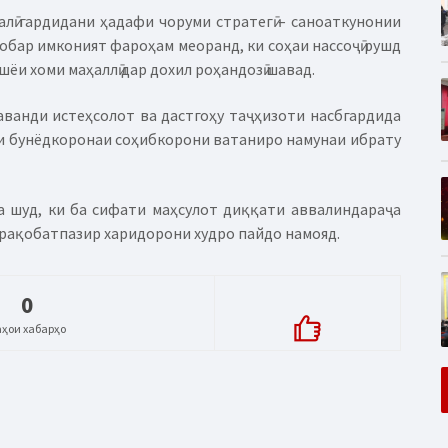
лӣ гардидани ҳадафи чоруми стратегӣ – саноаткунонии
обар имконият фароҳам меоранд, ки соҳаи нассоҷӣ рушд
ёи хоми маҳаллӣ дар дохил роҳандозӣ шавад.
аванди истеҳсолот ва дастгоҳу таҷҳизоти насбгардида
ои бунёдкоронаи соҳибкорони ватаниро намунаи ибрату
а шуд, ки ба сифати маҳсулот диққати аввалиндараҷа
 рақобатпазир харидорони худро пайдо намояд.
0
аҳои хабарҳо