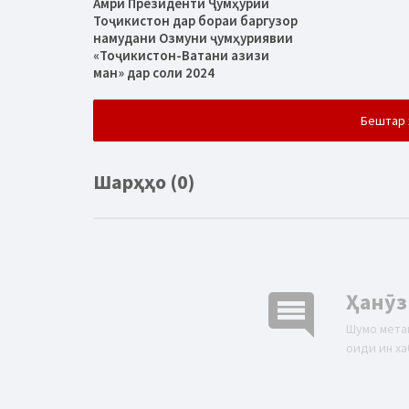
Амри Президенти Ҷумҳурии
Тоҷикистон дар бораи баргузор
намудани Озмуни ҷумҳуриявии
«Тоҷикистон-Ватани азизи
ман» дар соли 2024
Бештар 
Шарҳҳо (0)
comment
Ҳанӯз
Шумо мета
оиди ин ха