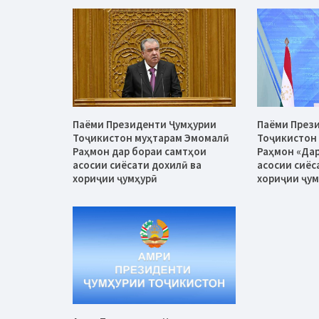
Паёми Президенти Ҷумҳурии
Паёми През
Тоҷикистон муҳтарам Эмомалӣ
Тоҷикистон
Раҳмон дар бораи самтҳои
Раҳмон «Дар
асосии сиёсати дохилӣ ва
асосии сиёс
хориҷии ҷумҳурӣ
хориҷии ҷум