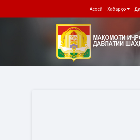
Асосӣ
Хабарҳо
Да