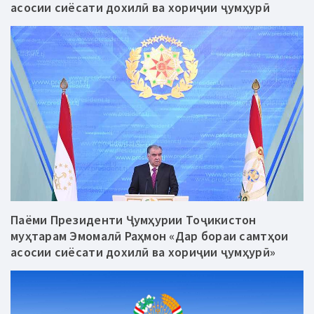
асосии сиёсати дохилӣ ва хориҷии ҷумҳурӣ
Паёми Президенти Ҷумҳурии Тоҷикистон
муҳтарам Эмомалӣ Раҳмон «Дар бораи самтҳои
асосии сиёсати дохилӣ ва хориҷии ҷумҳурӣ»