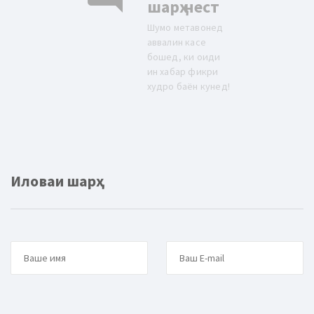
шарҳ нест
Шумо метавонед
аввалин касе
бошед, ки оиди
ин хабар фикри
худро баён кунед!
Иловаи шарҳ