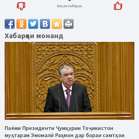
Баҳои хабарҳо
Хабарҳои монанд
Паёми Президенти Ҷумҳурии Тоҷикистон
муҳтарам Эмомалӣ Раҳмон дар бораи самтҳои