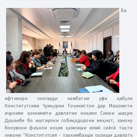
Ба
ифтихори солгарди навбатии рӯзи қабули
Конститутсияи Ҷумҳурии Тоҷикистон дар Мақомоти
иҷроияи ҳокимияти давлатии ноҳияи Синои шаҳри
Душанбе бо иштироки собиқадорони меҳнат, занону
бонувони фаъоли ноҳия ҳамоиши илмӣ сиёсӣ таҳти
унвони "Конститутсия - таҳкимбахши осоиши давлату