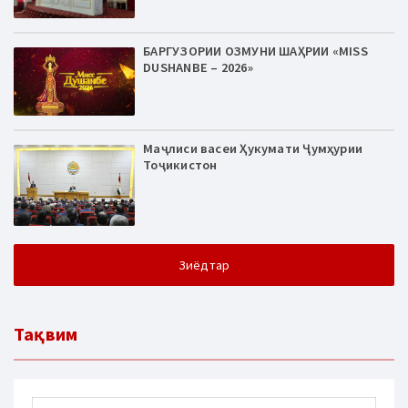
БАРГУЗОРИИ ОЗМУНИ ШАҲРИИ «MISS
DUSHANBE – 2026»
Маҷлиси васеи Ҳукумати Ҷумҳурии
Тоҷикистон
Зиёдтар
Тақвим