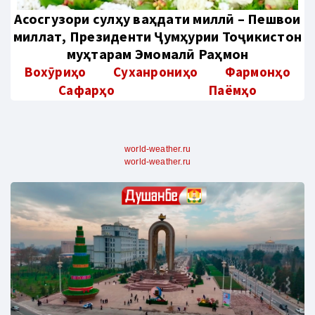
Aсосгузори сулҳу ваҳдати миллӣ – Пешвои
миллат, Президенти Ҷумҳурии Тоҷикистон
муҳтарам Эмомалӣ Раҳмон
Вохӯриҳо
Суханрониҳо
Фармонҳо
Сафарҳо
Паёмҳо
world-weather.ru
world-weather.ru