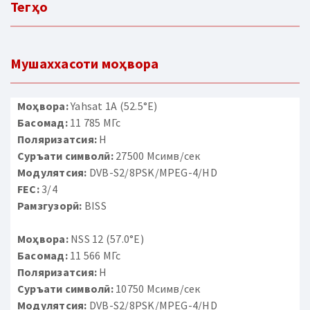
Тегҳо
Мушаххасоти моҳвора
Моҳвора:
Yahsat 1A (52.5°E)
Басомад:
11 785 МГс
Поляризатсия:
H
Суръати символӣ:
27500 Мсимв/сек
Модулятсия:
DVB-S2/8PSK/MPEG-4/HD
FEC:
3/4
Рамзгузорӣ:
BISS
Моҳвора:
NSS 12 (57.0°E)
Басомад:
11 566 МГс
Поляризатсия:
H
Суръати символӣ:
10750 Мсимв/сек
Модулятсия:
DVB-S2/8PSK/MPEG-4/HD