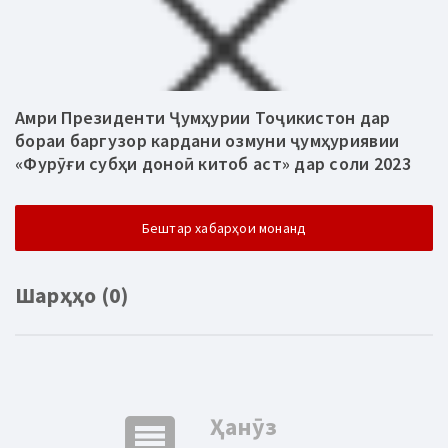
Амри Президенти Ҷумҳурии Тоҷикистон дар
бораи баргузор кардани озмуни ҷумҳуриявии
«Фурӯғи субҳи доноӣ китоб аст» дар соли 2023
Бештар хабарҳои монанд
Шарҳҳо (0)
comment
Ҳанӯз