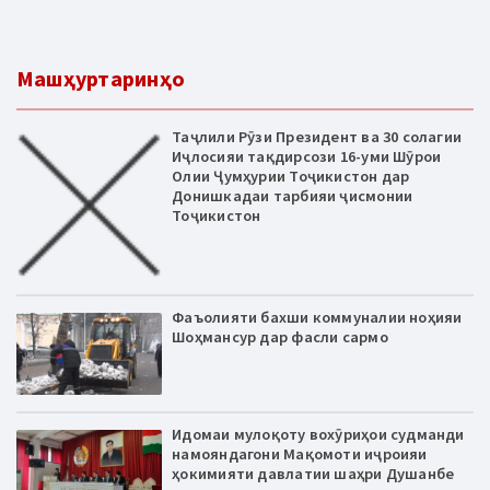
Машҳуртаринҳо
Таҷлили Рӯзи Президент ва 30 солагии
Иҷлосияи тақдирсози 16-уми Шӯрои
Олии Ҷумҳурии Тоҷикистон дар
Донишкадаи тарбияи ҷисмонии
Тоҷикистон
Фаъолияти бахши коммуналии ноҳияи
Шоҳмансур дар фасли сармо
Идомаи мулоқоту вохӯриҳои судманди
намояндагони Мақомоти иҷроияи
ҳокимияти давлатии шаҳри Душанбе