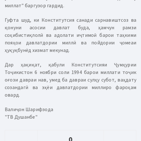
миллат" баргузор гардид.
Гуфта шуд, ки Конститутсия санади сарнавиштсоз ва
қонуни асосии давлат буда, ҳамчун рамзи
соҳибистиқлолӣ ва адолати иҷтимоӣ барои таҳкими
пояҳои давлатдории миллӣ ва пойдории ҷомеаи
ҳуқуқбунёд хизмат мекунад.
Дар ҳақиқат, қабули Конститутсияи Ҷумҳурии
Тоҷикистон 6 ноябри соли 1994 барои миллати тоҷик
оғози давраи нав, умед ба давраи сулҳу субот, ваҳдату
созандагӣ ва эҳёи давлатдории миллиро фароҳам
овард.
Валиҷон Шарифзода
"ТВ Душанбе"
0