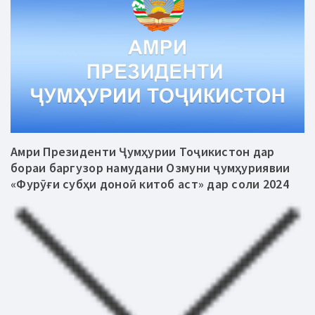
Амри Президенти Ҷумҳурии Тоҷикистон дар
бораи баргузор намудани Озмуни ҷумҳуриявии
«Фурӯғи субҳи доноӣ китоб аст» дар соли 2024