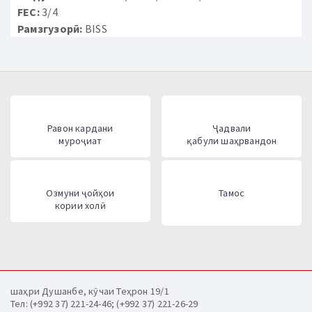
FEC:
3/4
Рамзгузорӣ:
BISS
Равон кардани
Ҷадвали
муроҷиат
қабули шаҳрвандон
Озмуни ҷойҳои
Тамос
кории холӣ
шаҳри Душанбе, кӯчаи Теҳрон 19/1
Тел: (+992 37) 221-24-46; (+992 37) 221-26-29