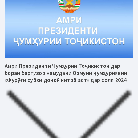
Амри Президенти Ҷумҳурии Тоҷикистон дар
бораи баргузор намудани Озмуни ҷумҳуриявии
«Фурӯғи субҳи доноӣ китоб аст» дар соли 2024