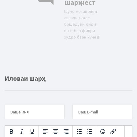
шарҳ нест
Шумо метавонед
аввалин касе
бошед, ки оиди
ин хабар фикри
худро баён кунед!
Иловаи шарҳ