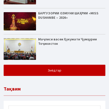
БАРГУЗОРИИ ОЗМУНИ ШАҲРИИ «MISS
DUSHANBE – 2026»
Маҷлиси васеи Ҳукумати Ҷумҳурии
Тоҷикистон
Зиёдтар
Тақвим