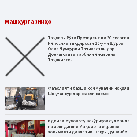
Машҳуртаринҳо
Таҷлили Рӯзи Президент ва 30 солагии
Иҷлосияи тақдирсози 16-уми Шӯрои
Олии Ҷумҳурии Тоҷикистон дар
Донишкадаи тарбияи ҷисмонии
Тоҷикистон
Фаъолияти бахши коммуналии ноҳияи
Шоҳмансур дар фасли сармо
Идомаи мулоқоту вохӯриҳои судманди
намояндагони Мақомоти иҷроияи
ҳокимияти давлатии шаҳри Душанбе