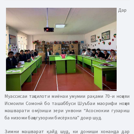
Дар
Муассисаи таҳсилоти миёнаи умумии рақами 70-и ноҳияи
Исмоили Сомонӣ бо ташаббуси Шуъбаи маорифи ноҳия
машварати омӯзиши зери унвони “Асоснокии гузариш
ба низоми баҳогузории бисёрхола” доир шуд.
Зимни машварат қайд шуд, ки дониши хонанда дар