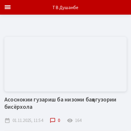
ТВ Душанбе
Асоснокии гузариш ба низоми баҳогузории
бисёрхола
date_range
01.11.2025, 11:54
chat_bubble_outline
0
remove_red_eye
164