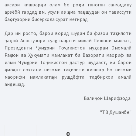
аксари кишварҳои олам бо роҳҳои гуногун санҷидаву
арзёбӣ гардад ҳам, усули аз ҳама паҳншудаи он тавассути
баҳогузории бисёрхола сурат мегирад.
Дар ин росто, барои ворид шудан ба фазои таҳсилоти
ҷаҳонӣ Асосгузори сулҳу ваҳдати миллӣ-Пешвои миллат,
Президенти Ҷумҳурии Тоҷикистон муҳтарам Эмомалӣ
Раҳмон ва Ҳукумати мамлакат ба Вазорати маориф ва
илми Ҷумҳурии Тоҷикистон дастур шудааст, ки барои
ҳамоҳанг сохтани низоми таҳсилоти кишвар бо низоми
маорифи мамлакатҳои рушдёфта тадбирхои амалӣ
андешад.
Валиҷон Шарифзода
"ТВ Душанбе"
0