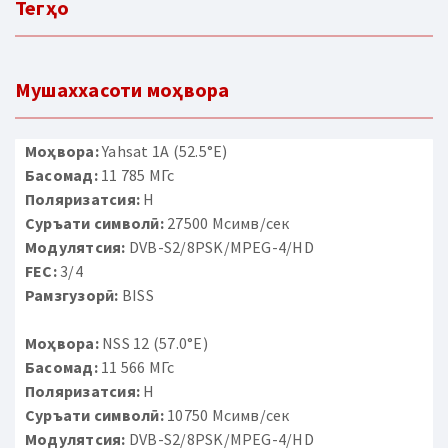
Тегҳо
Мушаххасоти моҳвора
Моҳвора:
Yahsat 1A (52.5°E)
Басомад:
11 785 МГс
Поляризатсия:
H
Суръати символӣ:
27500 Мсимв/сек
Модулятсия:
DVB-S2/8PSK/MPEG-4/HD
FEC:
3/4
Рамзгузорӣ:
BISS
Моҳвора:
NSS 12 (57.0°E)
Басомад:
11 566 МГс
Поляризатсия:
H
Суръати символӣ:
10750 Мсимв/сек
Модулятсия:
DVB-S2/8PSK/MPEG-4/HD