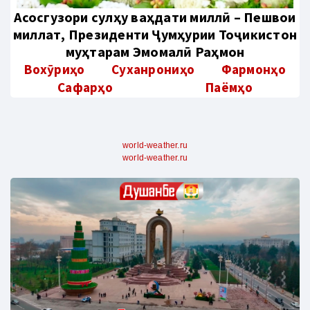
Aсосгузори сулҳу ваҳдати миллӣ – Пешвои
миллат, Президенти Ҷумҳурии Тоҷикистон
муҳтарам Эмомалӣ Раҳмон
Вохӯриҳо
Суханрониҳо
Фармонҳо
Сафарҳо
Паёмҳо
world-weather.ru
world-weather.ru