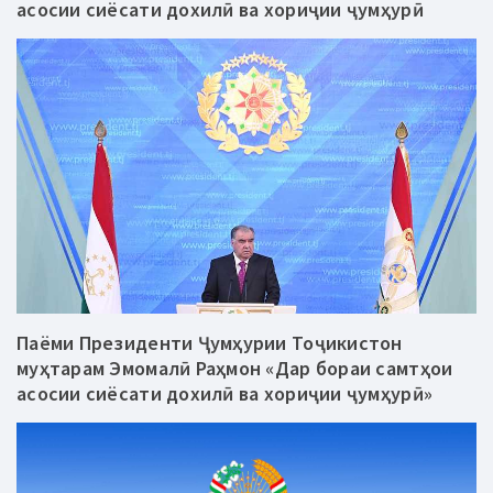
асосии сиёсати дохилӣ ва хориҷии ҷумҳурӣ
Паёми Президенти Ҷумҳурии Тоҷикистон
муҳтарам Эмомалӣ Раҳмон «Дар бораи самтҳои
асосии сиёсати дохилӣ ва хориҷии ҷумҳурӣ»