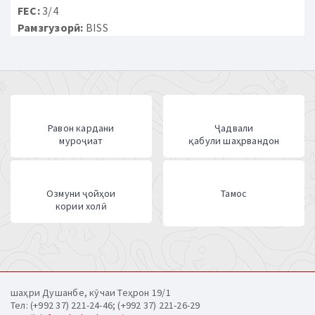
FEC:
3/4
Рамзгузорӣ:
BISS
Равон кардани
Ҷадвали
муроҷиат
қабули шаҳрвандон
Озмуни ҷойҳои
Тамос
кории холӣ
шаҳри Душанбе, кӯчаи Теҳрон 19/1
Тел: (+992 37) 221-24-46; (+992 37) 221-26-29