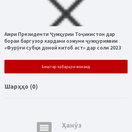
Амри Президенти Ҷумҳурии Тоҷикистон дар
бораи баргузор кардани озмуни ҷумҳуриявии
«Фурӯғи субҳи доноӣ китоб аст» дар соли 2023
Бештар хабарҳои монанд
Шарҳҳо (0)
comment
Ҳанӯз