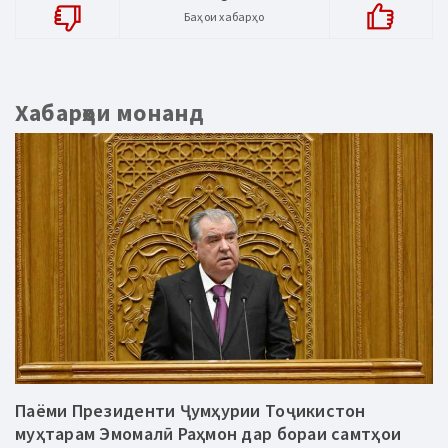
Баҳои хабарҳо
Хабарҳои монанд
Паёми Президенти Ҷумҳурии Тоҷикистон
муҳтарам Эмомалӣ Раҳмон дар бораи самтҳои