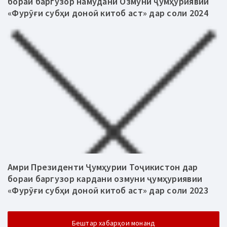
бораи баргузор намудани Озмуни ҷумҳуриявии
«Фурӯғи субҳи доноӣ китоб аст» дар соли 2024
Амри Президенти Ҷумҳурии Тоҷикистон дар
бораи баргузор кардани озмуни ҷумҳуриявии
«Фурӯғи субҳи доноӣ китоб аст» дар соли 2023
Бештар хабарҳои монанд