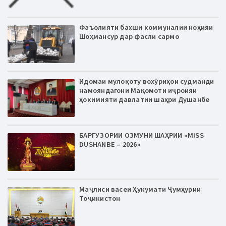
Фаъолияти бахши коммуналии ноҳияи
Шоҳмансур дар фасли сармо
Идомаи мулоқоту вохӯриҳои судманди
намояндагони Мақомоти иҷроияи
ҳокимияти давлатии шаҳри Душанбе
БАРГУЗОРИИ ОЗМУНИ ШАҲРИИ «MISS
DUSHANBE – 2026»
Маҷлиси васеи Ҳукумати Ҷумҳурии
Тоҷикистон