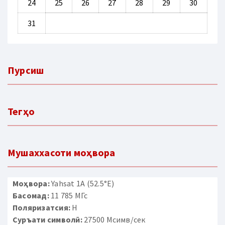
24
25
26
27
28
29
30
31
Пурсиш
Тегҳо
Мушаххасоти моҳвора
Моҳвора:
Yahsat 1A (52.5°E)
Басомад:
11 785 МГс
Поляризатсия:
H
Суръати символӣ:
27500 Мсимв/сек