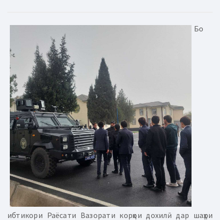
Бо
ибтикори Раёсати Вазорати корҳои дохилӣ дар шаҳри