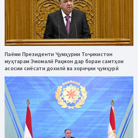
Паёми Президенти Ҷумҳурии Тоҷикистон
муҳтарам Эмомалӣ Раҳмон дар бораи самтҳои
асосии сиёсати дохилӣ ва хориҷии ҷумҳурӣ