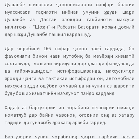
Душанбе шиносоии ҷавонписарони синфҳои болоии
муассисаҳои таҳсилоти миёнаи умумии ҳудуди шаҳри
Душанбе аз Дастаи алоҳидаи таъйиноти махсуси
милитсия - "Шоҳин"-и Раёсати Вазорати корҳои дохилӣ
дар шаҳри Душанбе ташкил карда шуд.
Дар чорабинӣ 166 нафар ҷавон ҷалб гардида, бо
фаъолияти бинои нави мутобиқ ба меъёрҳои хизматӣ
сохташуда, мошини зиреҳпӯши дар ҳолатҳои фавқулодда
ва ғайричашмдошт истифодашаванда, махсусиятҳои
яроқҳои ҷангӣ ва тактикаи истифодаи он, автомобили
махсуси зидди ошӯбҳои оммавӣ ва инчунин аз шароити
буду боши хизматчиён маълумот пайдо карданд.
Ҳадаф аз баргузории ин чорабинӣ пешгирии омилҳои
номатлуб дар байни ҷавонон, огоҳонии онҳо аз хатару
таҳдиди ҳар гуна ҳизбу ҳаракатҳо арзёбӣ гардид.
Баргузории чунин чорабиниҳо ҷиҳати тарбияи насли