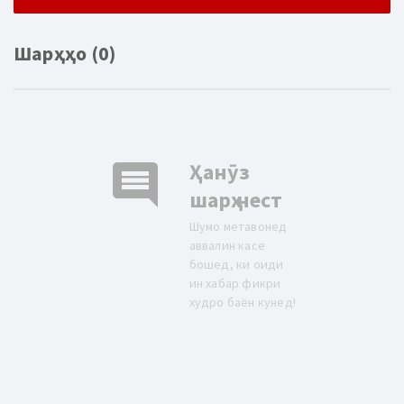
Шарҳҳо (0)
comment
Ҳанӯз
шарҳ нест
Шумо метавонед
аввалин касе
бошед, ки оиди
ин хабар фикри
худро баён кунед!