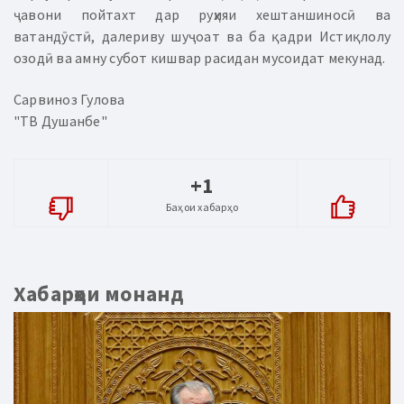
ҷавони пойтахт дар руҳияи хештаншиносӣ ва
ватандӯстӣ, далериву шуҷоат ва ба қадри Истиқлолу
озодӣ ва амну субот кишвар расидан мусоидат мекунад.
Сарвиноз Гулова
"ТВ Душанбе"
+1
Баҳои хабарҳо
Хабарҳои монанд