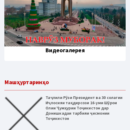
Видеогалерея
Машҳуртаринҳо
Таҷлили Рӯзи Президент ва 30 солагии
Иҷлосияи тақдирсози 16-уми Шӯрои
Олии Ҷумҳурии Тоҷикистон дар
Донишкадаи тарбияи ҷисмонии
Тоҷикистон