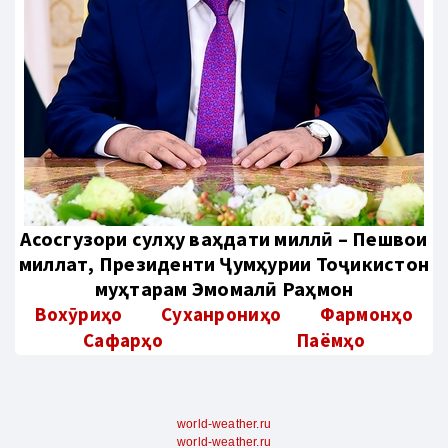
Aсосгузори сулҳу ваҳдати миллӣ – Пешвои
миллат, Президенти Ҷумҳурии Тоҷикистон
муҳтарам Эмомалӣ Раҳмон
Вохӯриҳо
Суханрониҳо
Фармонҳо
Сафарҳо
Паёмҳо
world-weather.ru
world-weather.ru