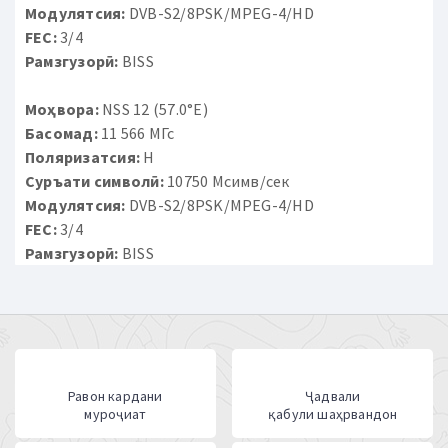
Модулятсия:
DVB-S2/8PSK/MPEG-4/HD
FEC:
3/4
Рамзгузорӣ:
BISS
Моҳвора:
NSS 12 (57.0°E)
Басомад:
11 566 МГс
Поляризатсия:
H
Суръати символӣ:
10750 Мсимв/сек
Модулятсия:
DVB-S2/8PSK/MPEG-4/HD
FEC:
3/4
Рамзгузорӣ:
BISS
Равон кардани
Ҷадвали
муроҷиат
қабули шаҳрвандон