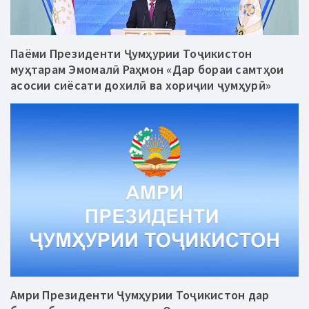
Паёми Президенти Ҷумҳурии Тоҷикистон
муҳтарам Эмомалӣ Раҳмон «Дар бораи самтҳои
асосии сиёсати дохилӣ ва хориҷии ҷумҳурӣ»
Амри Президенти Ҷумҳурии Тоҷикистон дар