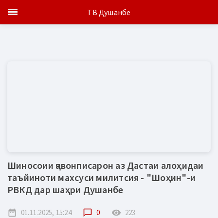
ТВ Душанбе
Шиносоии ҷавонписарон аз Дастаи алоҳидаи
таъйиноти махсуси милитсия - "Шоҳин"-и
РВКД дар шаҳри Душанбе
date_range
01.11.2025, 15:24
chat_bubble_outline
0
remove_red_eye
223