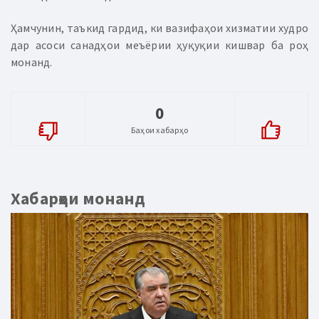
Ҳамчунин, таъкид гардид, ки вазифаҳои хизматии худро
дар асоси санадҳои меъёрии ҳуқуқии кишвар ба роҳ
монанд.
0
Баҳои хабарҳо
Хабарҳои монанд