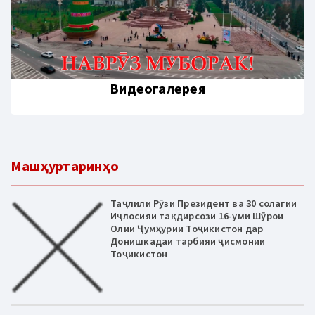
Видеогалерея
Машҳуртаринҳо
Таҷлили Рӯзи Президент ва 30 солагии
Иҷлосияи тақдирсози 16-уми Шӯрои
Олии Ҷумҳурии Тоҷикистон дар
Донишкадаи тарбияи ҷисмонии
Тоҷикистон