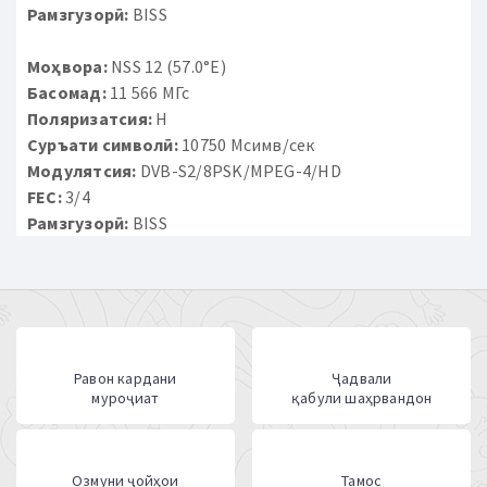
Рамзгузорӣ:
BISS
Моҳвора:
NSS 12 (57.0°E)
Басомад:
11 566 МГс
Поляризатсия:
H
Суръати символӣ:
10750 Мсимв/сек
Модулятсия:
DVB-S2/8PSK/MPEG-4/HD
FEC:
3/4
Рамзгузорӣ:
BISS
Равон кардани
Ҷадвали
муроҷиат
қабули шаҳрвандон
Озмуни ҷойҳои
Тамос