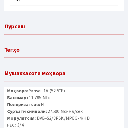
Пурсиш
Тегҳо
Мушаххасоти моҳвора
Моҳвора:
Yahsat 1A (52.5°E)
Басомад:
11 785 МГс
Поляризатсия:
H
Суръати символӣ:
27500 Мсимв/сек
Модулятсия:
DVB-S2/8PSK/MPEG-4/HD
FEC:
3/4