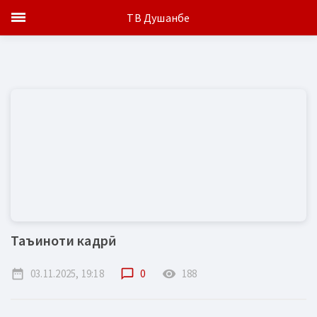
ТВ Душанбе
Таъиноти кадрӣ
date_range
03.11.2025, 19:18
chat_bubble_outline
0
remove_red_eye
188