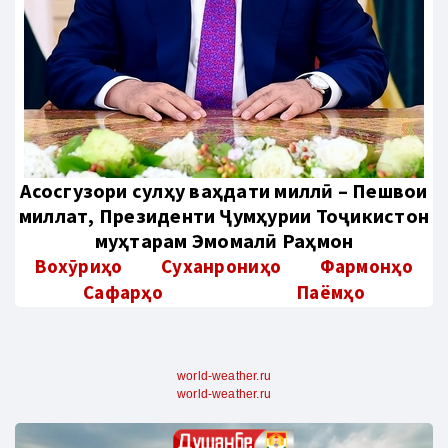
Aсосгузори сулҳу ваҳдати миллӣ – Пешвои
миллат, Президенти Ҷумҳурии Тоҷикистон
муҳтарам Эмомалӣ Раҳмон
Вохӯриҳо
Суханрониҳо
Фармонҳо
Сафарҳо
Паёмҳо
world-weather.ru
world-weather.ru