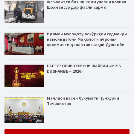
Фаъолияти бахши коммуналии ноҳияи
Шоҳмансур дар фасли сармо
Идомаи мулоқоту вохӯриҳои судманди
намояндагони Мақомоти иҷроияи
ҳокимияти давлатии шаҳри Душанбе
БАРГУЗОРИИ ОЗМУНИ ШАҲРИИ «MISS
DUSHANBE – 2026»
Маҷлиси васеи Ҳукумати Ҷумҳурии
Тоҷикистон