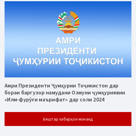
Амри Президенти Ҷумҳурии Тоҷикистон дар
бораи баргузор намудани Озмуни ҷумҳуриявии
«Илм-фурӯғи маърифат» дар соли 2024
Бештар хабарҳои монанд