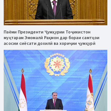
Паёми Президенти Ҷумҳурии Тоҷикистон
муҳтарам Эмомалӣ Раҳмон дар бораи самтҳои
асосии сиёсати дохилӣ ва хориҷии ҷумҳурӣ