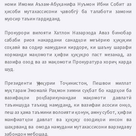
номи Имоми Аъзам-Абуҳанифа Нуъмон Ибни Собит аз
ҳисоби мутахассисони ҷавобгӯ ба талаботи замони
муосир таъин гардиданд.
Прокурори вилояти Хатлон Назарзода Аваз бинобар
сабаби риоя накардани санадҳои меъёрию ҳуқуқии
соҳавӣ ва содир намудани кирдоре, ки шаъну шарафи
корманди мақомоти ҳифзи ҳуқуқро паст мезанад, аз
вазифа озод ва аз мақомоти Прокуратура хориҷ карда
шуд.
Президенти Ҷумҳурии Тоҷикистон, Пешвои миллат
муҳтарам Эмомалӣ Раҳмон зимни суҳбат бо кадрҳои ба
вазифаҳои роҳбарикунандаи мақомоти давлатӣ
таъиншуда таъкид намуданд, ки вазифаи асосии онҳо,
пеш аз ҳама таъмини волоияти қонун, амну субот, ҳифзи
манфиатҳои давлат ва ҳуқуқу озодиҳои инсон ва
шаҳрванд ва омода намудани мутахассисони варзидаву
забондон мебошад.