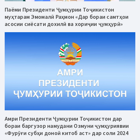
Паёми Президенти Ҷумҳурии Тоҷикистон
муҳтарам Эмомалӣ Раҳмон «Дар бораи самтҳои
асосии сиёсати дохилӣ ва хориҷии ҷумҳурӣ»
Амри Президенти Ҷумҳурии Тоҷикистон дар
бораи баргузор намудани Озмуни ҷумҳуриявии
«Фурӯғи субҳи доноӣ китоб аст» дар соли 2024