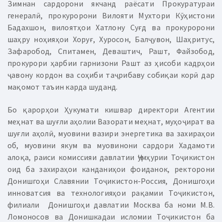
Зимнан сардорони якчанд раёсати Прокуратураи
генералӣ, прокуророни Вилояти Мухтори Кӯҳистони
Бадахшон, вилоятҳои Хатлону Суғд ва прокуророни
шаҳру ноҳияҳои Хоруғ, Хуросон, Балҷувон, Шаҳритус,
Зафаробод, Спитамен, Деваштич, Рашт, Файзобод,
прокурори ҳарбии гарнизони Рашт аз ҳисоби кадрҳои
ҷавону кордон ва соҳиби таҷрибаву собиқаи корӣ дар
мақомот таъин карда шуданд.
Бо қарорҳои Ҳукумати кишвар директори Агентии
меҳнат ва шуғли аҳолии Вазорати меҳнат, муҳоҷират ва
шуғли аҳолӣ, муовини вазири энергетика ва захираҳои
об, муовини якум ва муовинони сардори Хадамоти
алоқа, раиси комиссияи давлатии Ҷумҳурии Тоҷикистон
оид ба захираҳои канданиҳои фоиданок, ректорони
Донишгоҳи Славянии Тоҷикистон-Россия, Донишгоҳи
инноватсия ва технологияҳои рақамии Тоҷикистон,
филиали Донишгоҳи давлатии Москва ба номи М.В.
Ломоносов ва Донишкадаи исломии Тоҷикистон ба