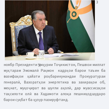
3
ноябр Президенти Ҷумҳурии Тоҷикистон, Пешвои миллат
муҳтарам Эмомалӣ Раҳмон кадрҳои барои таъин ба
вазифаҳои ҳайати роҳбарикунандаи Прокуратураи
генералӣ, Вазоратҳои энергетика ва захираҳои об,
меҳнат, муҳоҷират ва шуғли аҳолӣ, дар муассисаҳои
таҳсилоти олӣ ва Хадамоти алоқа пешниҳодшударо
барои суҳбат ба ҳузур пазируфтанд.