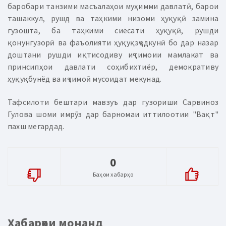
баробари танзими масъалаҳои муҳимми давлатӣ, барои
ташаккул, рушд ва таҳкими низоми ҳуқуқӣ замина
гузошта, ба таҳкими сиёсати ҳуқуқӣ, рушди
қонунгузорӣ ва фаъолияти ҳуқуқэҷодкунӣ бо дар назар
доштани рушди иқтисодиву иҷтимоии мамлакат ва
принсипҳои давлати соҳибихтиёр, демокративу
ҳуқуқбунёд ва иҷтимоӣ мусоидат мекунад.
Тафсилоти бештари мавзуъ дар гузориши Сарвиноз
Гулова шоми имрӯз дар барномаи иттилоотии "Вақт"
пахш мегардад.
0
Баҳои хабарҳо
Хабарҳои монанд