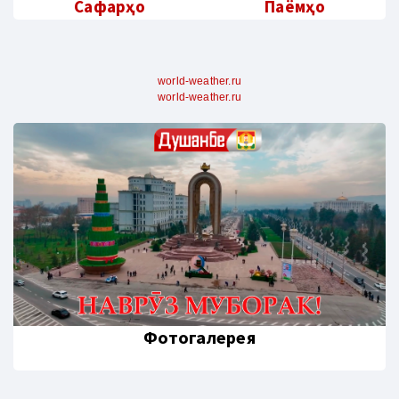
Сафарҳо
Паёмҳо
world-weather.ru
world-weather.ru
Фотогалерея