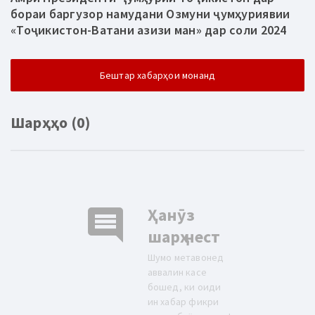
бораи баргузор намудани Озмуни ҷумҳуриявии
«Тоҷикистон-Ватани азизи ман» дар соли 2024
Бештар хабарҳои монанд
Шарҳҳо (0)
comment
Ҳанӯз
шарҳ нест
Шумо метавонед
аввалин касе
бошед, ки оиди
ин хабар фикри