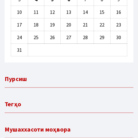
10
11
12
13
14
15
16
17
18
19
20
21
22
23
24
25
26
27
28
29
30
31
Пурсиш
Тегҳо
Мушаххасоти моҳвора