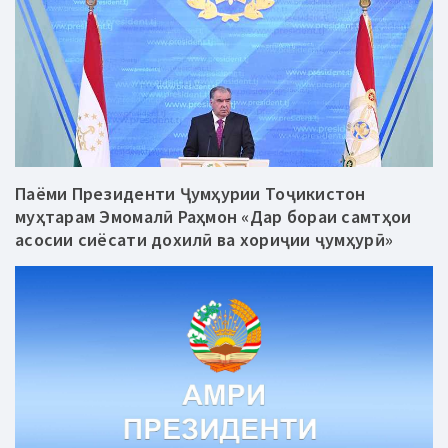
Паёми Президенти Ҷумҳурии Тоҷикистон
муҳтарам Эмомалӣ Раҳмон «Дар бораи самтҳои
асосии сиёсати дохилӣ ва хориҷии ҷумҳурӣ»