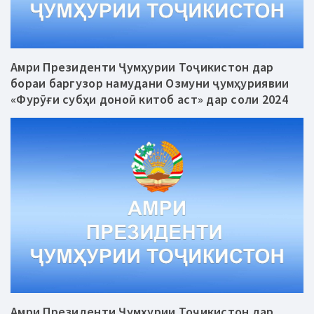
Амри Президенти Ҷумҳурии Тоҷикистон дар
бораи баргузор намудани Озмуни ҷумҳуриявии
«Фурӯғи субҳи доноӣ китоб аст» дар соли 2024
Амри Президенти Ҷумҳурии Тоҷикистон дар