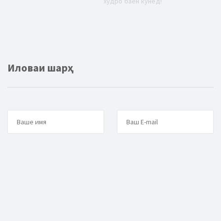
худро баён кунед!
Иловаи шарҳ