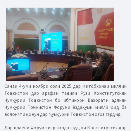
Санаи 4-уми ноябри соли 2025 дар Китобхонаи миллии
Тоҷикистон дар арафаи таҷлили Рӯзи Конститутсияи
Ҷумҳурии Тоҷикистон бо ибтикори Вазорати адлияи
Ҷумҳурии Тоҷикистон Форуми ёздаҳуми миллӣ оид ба
волоияти қонун дар Ҷумҳурии Тоҷикистон оғоз гардид.
Дар ҷараёни Форум зикр карда шуд, ки Конститутсия дар