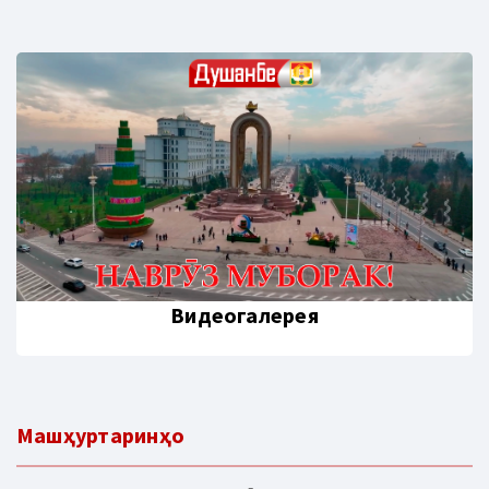
Видеогалерея
Машҳуртаринҳо