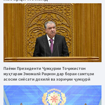
Паёми Президенти Ҷумҳурии Тоҷикистон
муҳтарам Эмомалӣ Раҳмон дар бораи самтҳои
асосии сиёсати дохилӣ ва хориҷии ҷумҳурӣ