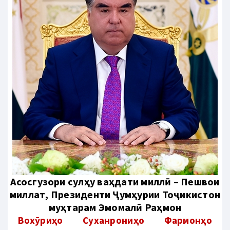
Aсосгузори сулҳу ваҳдати миллӣ – Пешвои
миллат, Президенти Ҷумҳурии Тоҷикистон
муҳтарам Эмомалӣ Раҳмон
Вохӯриҳо
Суханрониҳо
Фармонҳо