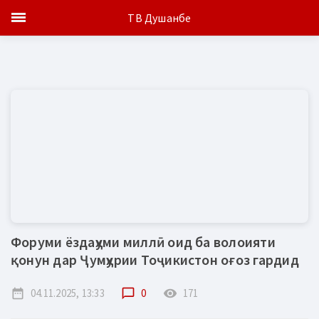
ТВ Душанбе
Форуми ёздаҳуми миллӣ оид ба волоияти
қонун дар Ҷумҳурии Тоҷикистон оғоз гардид
date_range
04.11.2025, 13:33
chat_bubble_outline
0
remove_red_eye
171