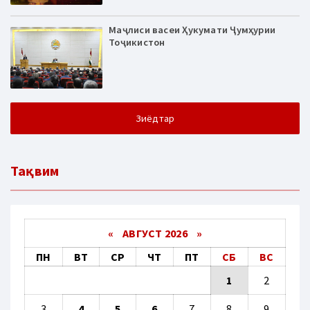
Маҷлиси васеи Ҳукумати Ҷумҳурии
Тоҷикистон
Зиёдтар
Тақвим
«
АВГУСТ 2026 »
ПН
ВТ
СР
ЧТ
ПТ
СБ
ВС
1
2
3
4
5
6
7
8
9