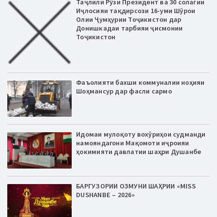
Таҷлили Рӯзи Президент ва 30 солагии
Иҷлосияи тақдирсози 16-уми Шӯрои
Олии Ҷумҳурии Тоҷикистон дар
Донишкадаи тарбияи ҷисмонии
Тоҷикистон
Фаъолияти бахши коммуналии ноҳияи
Шоҳмансур дар фасли сармо
Идомаи мулоқоту вохӯриҳои судманди
намояндагони Мақомоти иҷроияи
ҳокимияти давлатии шаҳри Душанбе
БАРГУЗОРИИ ОЗМУНИ ШАҲРИИ «MISS
DUSHANBE – 2026»