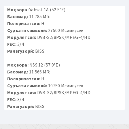
Моҳвора:
Yahsat 1A (52.5°E)
Басомад:
11 785 МГс
Поляризатсия:
H
Суръати символӣ:
27500 Мсимв/сек
Модулятсия:
DVB-S2/8PSK/MPEG-4/HD
FEC:
3/4
Рамзгузорӣ:
BISS
Моҳвора:
NSS 12 (57.0°E)
Басомад:
11 566 МГс
Поляризатсия:
H
Суръати символӣ:
10750 Мсимв/сек
Модулятсия:
DVB-S2/8PSK/MPEG-4/HD
FEC:
3/4
Рамзгузорӣ:
BISS