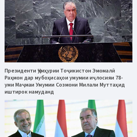
Президенти Ҷумҳурии Тоҷикистон Эмомалӣ
Раҳмон дар мубоҳисаҳои умумии иҷлосияи 78-
уми Маҷмаи Умумии Созмони Милали Муттаҳид
иштирок намуданд