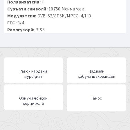
Поляризатсия:
H
Суръати символӣ:
10750 Мсимв/сек
Модулятсия:
DVB-S2/8PSK/MPEG-4/HD
FEC:
3/4
Рамзгузорӣ:
BISS
Равон кардани
Ҷадвали
муроҷиат
қабули шаҳрвандон
Озмуни ҷойҳои
Тамос
кории холӣ