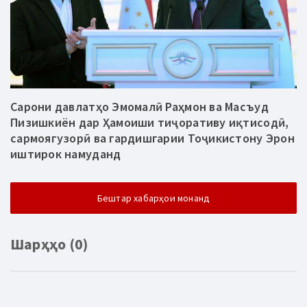
Сарони давлатҳо Эмомалӣ Раҳмон ва Масъуд
Пизишкиён дар Ҳамоиши тиҷоративу иқтисодӣ,
сармоягузорӣ ва гардишгарии Тоҷикистону Эрон
иштирок намуданд
Бештар хабарҳои монанд
Шарҳҳо (0)