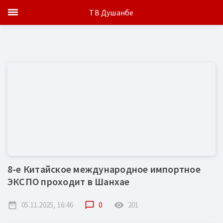
ТВ Душанбе
8-е Китайское международное импортное
ЭКСПО проходит в Шанхае
date_range
05.11.2025, 16:46
chat_bubble_outline
0
remove_red_eye
201