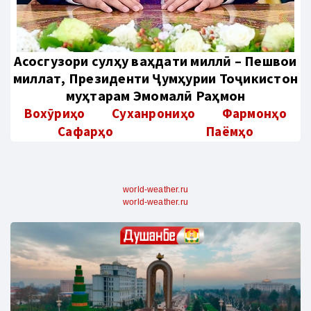
Aсосгузори сулҳу ваҳдати миллӣ – Пешвои
миллат, Президенти Ҷумҳурии Тоҷикистон
муҳтарам Эмомалӣ Раҳмон
Вохӯриҳо
Суханрониҳо
Фармонҳо
Сафарҳо
Паёмҳо
world-weather.ru
world-weather.ru