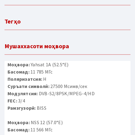
Тегҳо
Мушаххасоти моҳвора
Моҳвора:
Yahsat 1A (52.5°E)
Басомад:
11 785 МГс
Поляризатсия:
H
Суръати символӣ:
27500 Мсимв/сек
Модулятсия:
DVB-S2/8PSK/MPEG-4/HD
FEC:
3/4
Рамзгузорӣ:
BISS
Моҳвора:
NSS 12 (57.0°E)
Басомад:
11 566 МГс