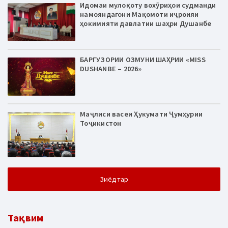
Идомаи мулоқоту вохӯриҳои судманди
намояндагони Мақомоти иҷроияи
ҳокимияти давлатии шаҳри Душанбе
БАРГУЗОРИИ ОЗМУНИ ШАҲРИИ «MISS
DUSHANBE – 2026»
Маҷлиси васеи Ҳукумати Ҷумҳурии
Тоҷикистон
Зиёдтар
Тақвим