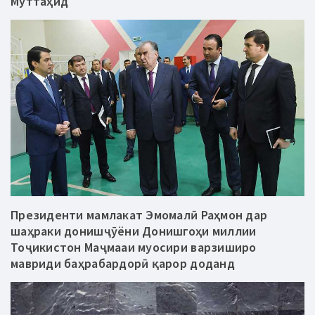
Муттаҳид
Президенти мамлакат Эмомалӣ Раҳмон дар
шаҳраки донишҷӯёни Донишгоҳи миллии
Тоҷикистон Маҷмааи муосири варзиширо
мавриди баҳрабардорӣ қарор доданд