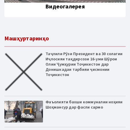
Видеогалерея
Машҳуртаринҳо
Таҷлили Рӯзи Президент ва 30 солагии
Иҷлосияи тақдирсози 16-уми Шӯрои
Олии Ҷумҳурии Тоҷикистон дар
Донишкадаи тарбияи ҷисмонии
Тоҷикистон
Фаъолияти бахши коммуналии ноҳияи
Шоҳмансур дар фасли сармо