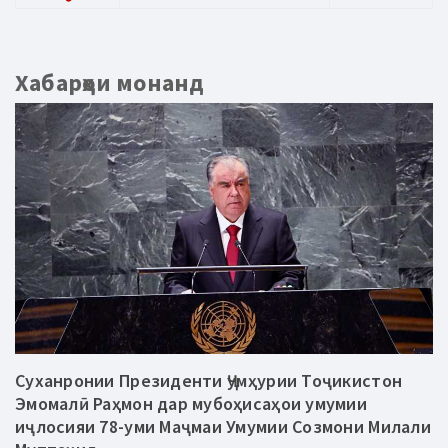
Хабарҳои монанд
Суханронии Президенти Ҷумҳурии Тоҷикистон
Эмомалӣ Раҳмон дар мубоҳисаҳои умумии
иҷлосияи 78-уми Маҷмаи Умумии Созмони Милали