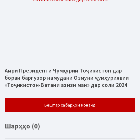
Амри Президенти Ҷумҳурии Тоҷикистон дар
бораи баргузор намудани Озмуни ҷумҳуриявии
«Тоҷикистон-Ватани азизи ман» дар соли 2024
Бештар хабарҳои монанд
Шарҳҳо (0)