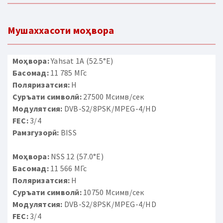
Мушаххасоти моҳвора
Моҳвора:
Yahsat 1A (52.5°E)
Басомад:
11 785 МГс
Поляризатсия:
H
Суръати символӣ:
27500 Мсимв/сек
Модулятсия:
DVB-S2/8PSK/MPEG-4/HD
FEC:
3/4
Рамзгузорӣ:
BISS
Моҳвора:
NSS 12 (57.0°E)
Басомад:
11 566 МГс
Поляризатсия:
H
Суръати символӣ:
10750 Мсимв/сек
Модулятсия:
DVB-S2/8PSK/MPEG-4/HD
FEC:
3/4