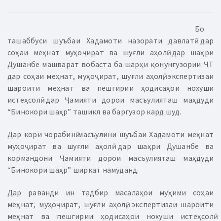
Бо
ташаббуси шуъбаи Хадамоти назорати давлатӣ дар
соҳаи меҳнат муҳоҷират ва шуғли аҳолӣ дар шаҳри
Душанбе машварат вобаста ба шарҳи қонунгузории ҶТ
дар соҳаи меҳнат, муҳоҷират, шуғли аҳолӣ, экспертизаи
шароити меҳнат ва пешгирии ҳодисаҳои нохуши
истеҳсолӣ дар Ҷамияти дорои масъулияташ маҳдуди
“Бинокори шаҳр” ташикл ва баргузор кард шуд.
Дар кори чорабинӣ масъулини шуъбаи Хадамоти меҳнат
муҳоҷират ва шуғли аҳолӣ дар шаҳри Душанбе ва
кормандони Ҷамияти дорои масъулияташ маҳдуди
“Бинокори шаҳр” ширкат намуданд.
Дар раванди ин тадбир масалаҳои муҳими соҳаи
меҳнат, муҳоҷират, шуғли аҳолӣ, экспертизаи шароити
меҳнат ва пешгирии ҳодисаҳои нохуши истеҳсолӣ