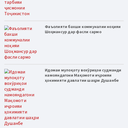
Фаъолияти бахши коммуналии ноҳияи
Шоҳмансур дар фасли сармо
Идомаи мулоқоту вохӯриҳои судманди
намояндагони Мақомоти иҷроияи
ҳокимияти давлатии шаҳри Душанбе