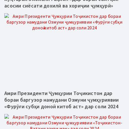
асосии сиёсати дохилӣ ва хориҷии ҷумҳурӣ»
Амри Президенти Ҷумҳурии Тоҷикистон дар
бораи баргузор намудани Озмуни ҷумҳуриявии
«Фурӯғи субҳи доноӣ китоб аст» дар соли 2024