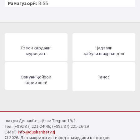
Рамзгузорӣ:
BISS
Равон кардани
Ҷадвали
муроҷиат
қабули шаҳрвандон
Озмуни ҷойҳои
Тамос
кории холӣ
шаҳри Душанбе, кӯчаи Теҳрон 19/1
Тел: (+992 37) 221-24-46; (+992 37) 221-26-29
E-Mail:
info@dushanbetv.tj
© 2026. Дар мавриди истифода намудани маводҳои