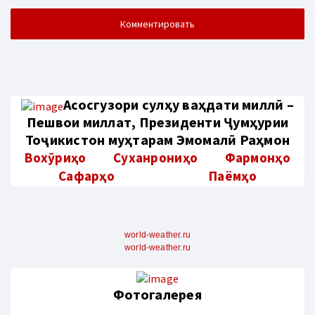
Aсосгузори сулҳу ваҳдати миллӣ –
Пешвои миллат, Президенти Ҷумҳурии
Тоҷикистон муҳтарам Эмомалӣ Раҳмон
Вохӯриҳо
Суханрониҳо
Фармонҳо
Сафарҳо
Паёмҳо
world-weather.ru
world-weather.ru
Фотогалерея