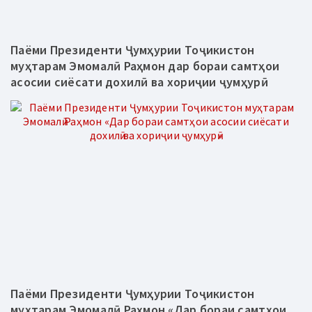
Паёми Президенти Ҷумҳурии Тоҷикистон
муҳтарам Эмомалӣ Раҳмон дар бораи самтҳои
асосии сиёсати дохилӣ ва хориҷии ҷумҳурӣ
Паёми Президенти Ҷумҳурии Тоҷикистон
муҳтарам Эмомалӣ Раҳмон «Дар бораи самтҳои