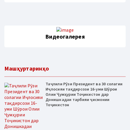
Видеогалерея
Машҳуртаринҳо
Таҷлили Рӯзи Президент ва 30 солагии
Иҷлосияи тақдирсози 16-уми Шӯрои
Олии Ҷумҳурии Тоҷикистон дар
Донишкадаи тарбияи ҷисмонии
Тоҷикистон