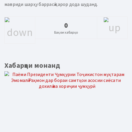
мавриди шарҳу баррасӣ қарор дода шуданд.
0
Баҳои хабарҳо
Хабарҳои монанд