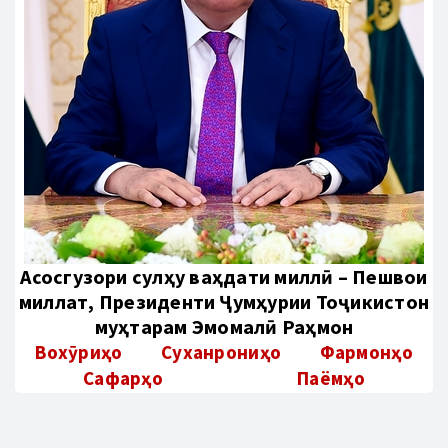
Aсосгузори сулҳу ваҳдати миллӣ – Пешвои
миллат, Президенти Ҷумҳурии Тоҷикистон
муҳтарам Эмомалӣ Раҳмон
Вохӯриҳо
Суханрониҳо
Фармонҳо
Сафарҳо
Паёмҳо