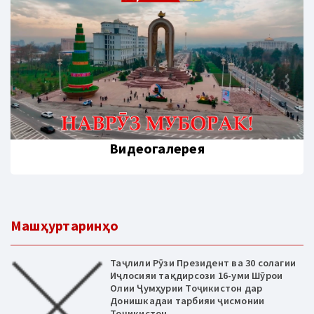
Видеогалерея
Машҳуртаринҳо
Таҷлили Рӯзи Президент ва 30 солагии
Иҷлосияи тақдирсози 16-уми Шӯрои
Олии Ҷумҳурии Тоҷикистон дар
Донишкадаи тарбияи ҷисмонии
Тоҷикистон