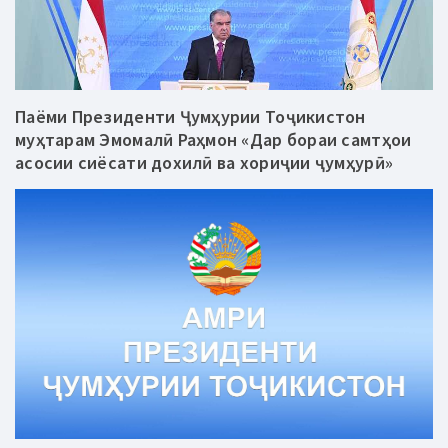
Паёми Президенти Ҷумҳурии Тоҷикистон
муҳтарам Эмомалӣ Раҳмон «Дар бораи самтҳои
асосии сиёсати дохилӣ ва хориҷии ҷумҳурӣ»