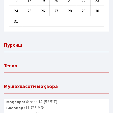
17
18
19
20
21
22
23
24
25
26
27
28
29
30
31
Пурсиш
Тегҳо
Мушаххасоти моҳвора
Моҳвора:
Yahsat 1A (52.5°E)
Басомад:
11 785 МГс