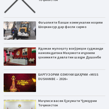
Фаъолияти бахши коммуналии ноҳияи
Шоҳмансур дар фасли сармо
Идомаи мулоқоту вохӯриҳои судманди
намояндагони Мақомоти иҷроияи
ҳокимияти давлатии шаҳри Душанбе
БАРГУЗОРИИ ОЗМУНИ ШАҲРИИ «MISS
DUSHANBE – 2026»
Маҷлиси васеи Ҳукумати Ҷумҳурии
Тоҷикистон