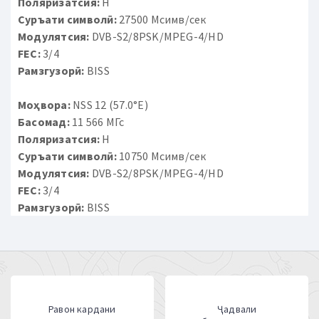
Поляризатсия:
H
Суръати символӣ:
27500 Мсимв/сек
Модулятсия:
DVB-S2/8PSK/MPEG-4/HD
FEC:
3/4
Рамзгузорӣ:
BISS
Моҳвора:
NSS 12 (57.0°E)
Басомад:
11 566 МГс
Поляризатсия:
H
Суръати символӣ:
10750 Мсимв/сек
Модулятсия:
DVB-S2/8PSK/MPEG-4/HD
FEC:
3/4
Рамзгузорӣ:
BISS
Равон кардани
Ҷадвали