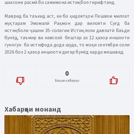
шахсони расмӣ бо самимона истиқбол гирифтанд.
Маврид ба таъкид аст, ки бо ҳидоятҳои Пешвои миллат
муҳтарам Эмомалӣ Раҳмон дар вилояти Суғд ба
истиқболи ҷашни 35-солагии Истиқлоли давлатӣ баъди
бунёд, таъмир ва навсозӣ бештар аз 12 ҳазор иншооти
гуногун ба истифода дода шуда, то моҳи сентябри соли
2026 боз 2 ҳазор иншооти дигар бунёд карда мешавад.
0
Баҳои хабарҳо
Хабарҳои монанд