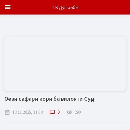
ТВ Душанбе
Оғози сафари корӣ ба вилояти Суғд
date_range
18.11.2025, 11:00
chat_bubble_outline
0
remove_red_eye
290