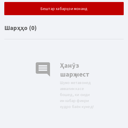
Бештар хабарҳои монанд
Шарҳҳо (0)
comment
Ҳанӯз
шарҳ нест
Шумо метавонед
аввалин касе
бошед, ки оиди
ин хабар фикри
худро баён кунед!