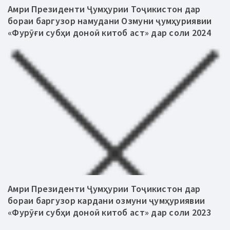
Амри Президенти Ҷумҳурии Тоҷикистон дар
бораи баргузор намудани Озмуни ҷумҳуриявии
«Фурӯғи субҳи доноӣ китоб аст» дар соли 2024
Амри Президенти Ҷумҳурии Тоҷикистон дар
бораи баргузор кардани озмуни ҷумҳуриявии
«Фурӯғи субҳи доноӣ китоб аст» дар соли 2023