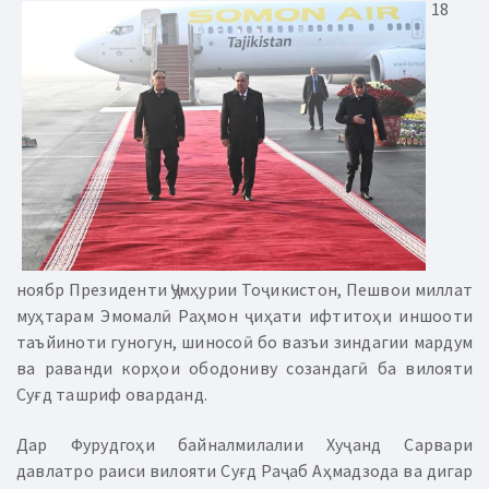
18
ноябр Президенти Ҷумҳурии Тоҷикистон, Пешвои миллат
муҳтарам Эмомалӣ Раҳмон ҷиҳати ифтитоҳи иншооти
таъйиноти гуногун, шиносоӣ бо вазъи зиндагии мардум
ва раванди корҳои ободониву созандагӣ ба вилояти
Суғд ташриф оварданд.
Дар Фурудгоҳи байналмилалии Хуҷанд Сарвари
давлатро раиси вилояти Суғд Раҷаб Аҳмадзода ва дигар