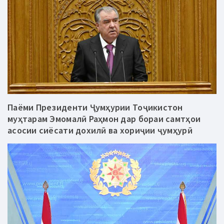
Паёми Президенти Ҷумҳурии Тоҷикистон
муҳтарам Эмомалӣ Раҳмон дар бораи самтҳои
асосии сиёсати дохилӣ ва хориҷии ҷумҳурӣ