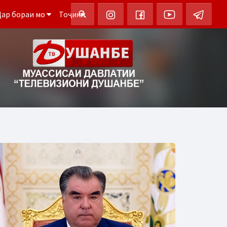
ар бораи мо
Тоҷикӣ
search