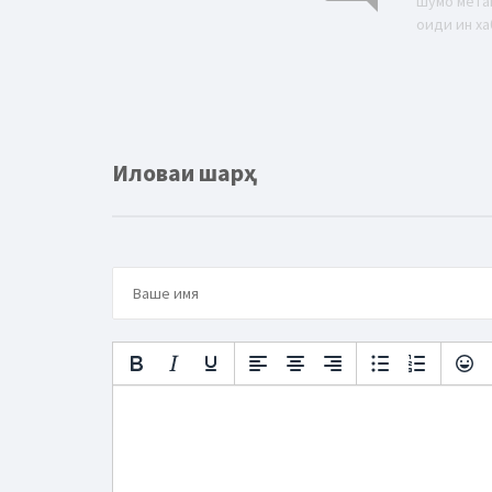
Шумо мета
оиди ин ха
Иловаи шарҳ