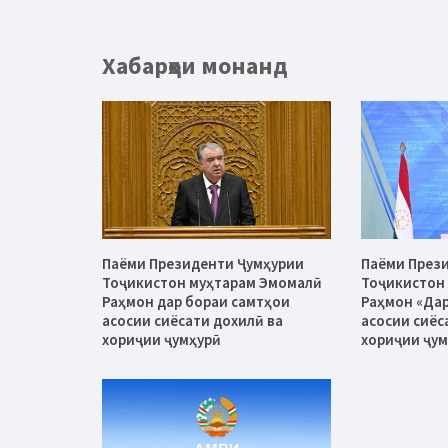
Хабарҳои монанд
Паёми Президенти Ҷумҳурии
Паёми През
Тоҷикистон муҳтарам Эмомалӣ
Тоҷикистон
Раҳмон дар бораи самтҳои
Раҳмон «Дар
асосии сиёсати дохилӣ ва
асосии сиёс
хориҷии ҷумҳурӣ
хориҷии ҷум