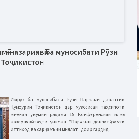
ӣ-назариявӣ ба муносибати Рӯзи
 Тоҷикистон
Имрӯз ба муносибати Рӯзи Парчами давлатии
Ҷумҳурии Тоҷикистон дар муассисаи таҳсилоти
миёнаи умумии рақами 19 Конференсияи илмӣ-
назариявӣ таҳти унвони “Парчами давлатӣ-рамзи
иттиҳод ва сарҷамъии миллат” доир гардид.