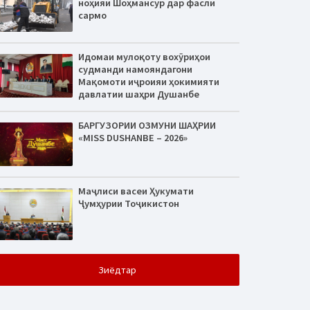
ноҳияи Шоҳмансур дар фасли
сармо
Идомаи мулоқоту вохӯриҳои
судманди намояндагони
Мақомоти иҷроияи ҳокимияти
давлатии шаҳри Душанбе
БАРГУЗОРИИ ОЗМУНИ ШАҲРИИ
«MISS DUSHANBE – 2026»
Маҷлиси васеи Ҳукумати
Ҷумҳурии Тоҷикистон
Зиёдтар