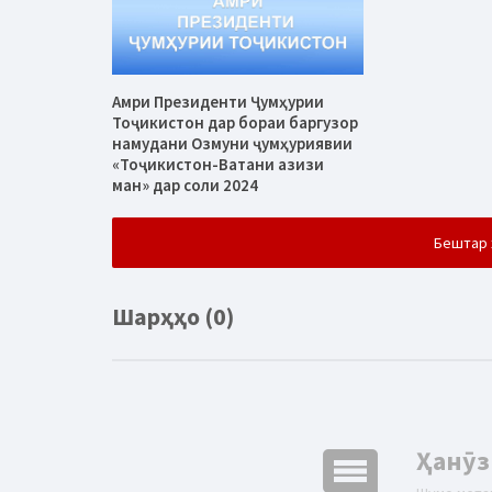
Амри Президенти Ҷумҳурии
Тоҷикистон дар бораи баргузор
намудани Озмуни ҷумҳуриявии
«Тоҷикистон-Ватани азизи
ман» дар соли 2024
Бештар 
Шарҳҳо (0)
comment
Ҳанӯз