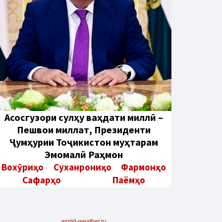
Aсосгузори сулҳу ваҳдати миллӣ –
Пешвои миллат, Президенти
Ҷумҳурии Тоҷикистон муҳтарам
Эмомалӣ Раҳмон
Вохӯриҳо
Суханрониҳо
Фармонҳо
Сафарҳо
Паёмҳо
world-weather.ru