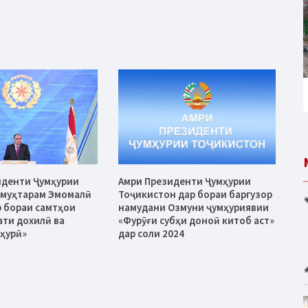
иденти Ҷумҳурии
Амри Президенти Ҷумҳурии
 муҳтарам Эмомалӣ
Тоҷикистон дар бораи баргузор
 бораи самтҳои
намудани Озмуни ҷумҳуриявии
ати дохилӣ ва
«Фурӯғи субҳи доноӣ китоб аст»
ҳурӣ»
дар соли 2024