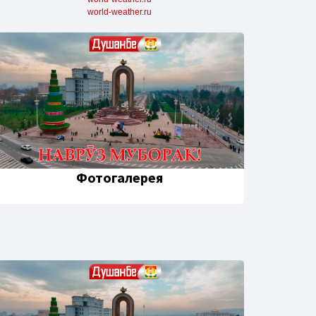
world-weather.ru
Фотогалерея