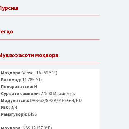
Пурсиш
Тегҳо
Мушаххасоти моҳвора
Моҳвора:
Yahsat 1A (52.5°E)
Басомад:
11 785 МГс
Поляризатсия:
H
Суръати символӣ:
27500 Мсимв/сек
Модулятсия:
DVB-S2/8PSK/MPEG-4/HD
FEC:
3/4
Рамзгузорӣ:
BISS
Моҳвора:
NSS 12 (57.0°E)