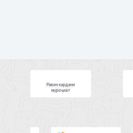
Равон кардани
муроҷиат