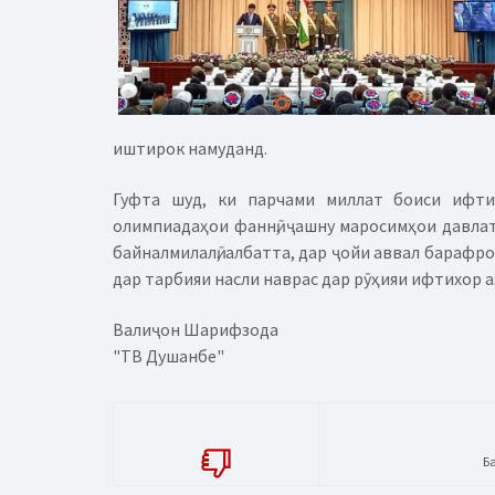
иштирок намуданд.
Гуфта шуд, ки парчами миллат боиси ифтих
олимпиадаҳои фаннӣ, ҷашну маросимҳои давлат
байналмилалӣ, албатта, дар ҷойи аввал барафр
дар тарбияи насли наврас дар рӯҳияи ифтихор а
Валиҷон Шарифзода
"ТВ Душанбе"
Б