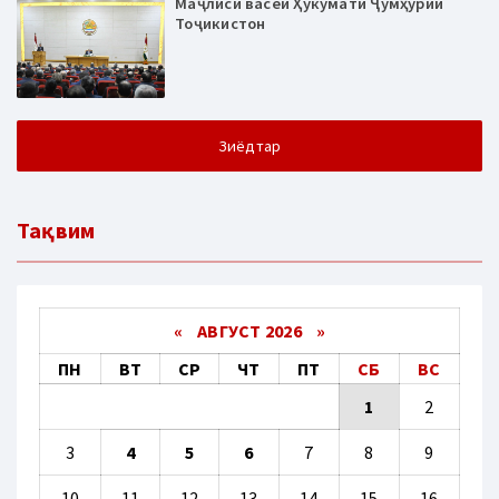
Маҷлиси васеи Ҳукумати Ҷумҳурии
Тоҷикистон
Зиёдтар
Тақвим
«
АВГУСТ 2026 »
ПН
ВТ
СР
ЧТ
ПТ
СБ
ВС
1
2
3
4
5
6
7
8
9
10
11
12
13
14
15
16