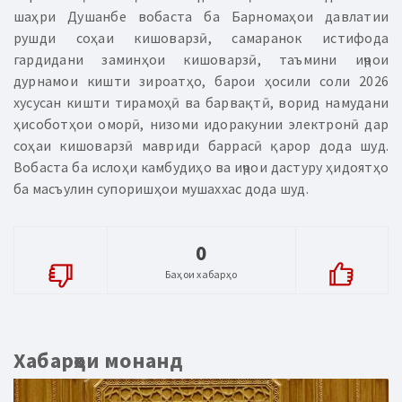
шаҳри Душанбе вобаста ба Барномаҳои давлатии
рушди соҳаи кишоварзӣ, самаранок истифода
гардидани заминҳои кишоварзӣ, таъмини иҷрои
дурнамои кишти зироатҳо, барои ҳосили соли 2026
хусусан кишти тирамоҳӣ ва барвақтӣ, ворид намудани
ҳисоботҳои оморӣ, низоми идоракунии электронӣ дар
соҳаи кишоварзӣ мавриди баррасӣ қарор дода шуд.
Вобаста ба ислоҳи камбудиҳо ва иҷрои дастуру ҳидоятҳо
ба масъулин супоришҳои мушаххас дода шуд.
0
Баҳои хабарҳо
Хабарҳои монанд