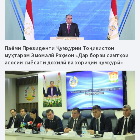
Паёми Президенти Ҷумҳурии Тоҷикистон
муҳтарам Эмомалӣ Раҳмон «Дар бораи самтҳои
асосии сиёсати дохилӣ ва хориҷии ҷумҳурӣ»