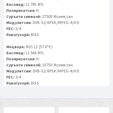
Басомад:
11 785 МГс
Поляризатсия:
H
Суръати символӣ:
27500 Мсимв/сек
Модулятсия:
DVB-S2/8PSK/MPEG-4/HD
FEC:
3/4
Рамзгузорӣ:
BISS
Моҳвора:
NSS 12 (57.0°E)
Басомад:
11 566 МГс
Поляризатсия:
H
Суръати символӣ:
10750 Мсимв/сек
Модулятсия:
DVB-S2/8PSK/MPEG-4/HD
FEC:
3/4
Рамзгузорӣ:
BISS