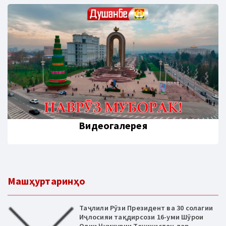
Видеогалерея
Машҳуртаринҳо
Таҷлили Рӯзи Президент ва 30 солагии
Иҷлосияи тақдирсози 16-уми Шӯрои