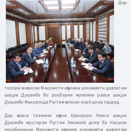
Дар
толори маҷлисии Мақомоти иҷроияи ҳокимияти давлатии
шаҳри Душанбе бо роҳбарии муовини раиси шаҳри
Душанбе Фақерзода Рустам ҷаласаи корӣ доир гардид.
Дар ҷаласа таъмини иҷрои Қарорҳои Раиси шаҳри
Душанбе муҳтарам Рустам Эмомалӣ доир ба Нақшаи
чорабиниҳои Мақомоти иҷроияи ҳокимияти давлатии