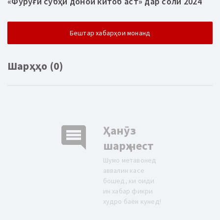
«Фурӯғи субҳи доноӣ китоб аст» дар соли 2024
Бештар хабарҳои монанд
Шарҳҳо (0)
comment
Ҳанӯз
шарҳ нест
Шумо метавонед
аввалин касе
бошед, ки оиди
ин хабар фикри
худро баён кунед!