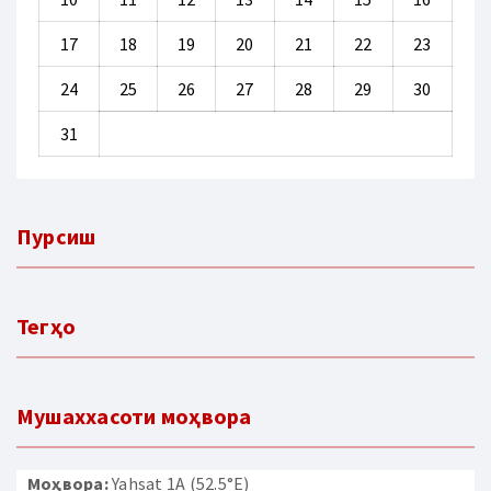
17
18
19
20
21
22
23
24
25
26
27
28
29
30
31
Пурсиш
Тегҳо
Мушаххасоти моҳвора
Моҳвора:
Yahsat 1A (52.5°E)