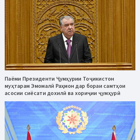
Паёми Президенти Ҷумҳурии Тоҷикистон
муҳтарам Эмомалӣ Раҳмон дар бораи самтҳои
асосии сиёсати дохилӣ ва хориҷии ҷумҳурӣ