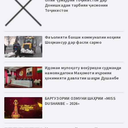
Олии Ҷумҳурии Тоҷикистон дар
Донишкадаи тарбияи ҷисмонии
Тоҷикистон
Фаъолияти бахши коммуналии ноҳияи
Шоҳмансур дар фасли сармо
Идомаи мулоқоту вохӯриҳои судманди
намояндагони Мақомоти иҷроияи
ҳокимияти давлатии шаҳри Душанбе
БАРГУЗОРИИ ОЗМУНИ ШАҲРИИ «MISS
DUSHANBE – 2026»