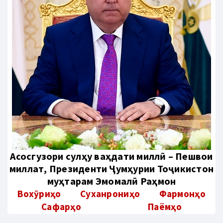
Aсосгузори сулҳу ваҳдати миллӣ – Пешвои
миллат, Президенти Ҷумҳурии Тоҷикистон
муҳтарам Эмомалӣ Раҳмон
Вохӯриҳо
Суханрониҳо
Фармонҳо
Сафарҳо
Паёмҳо