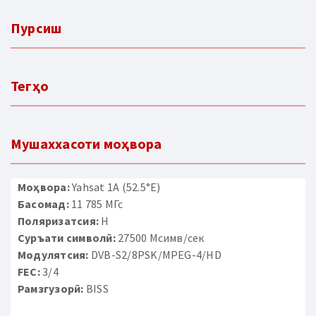
Пурсиш
Тегҳо
Мушаххасоти моҳвора
Моҳвора:
Yahsat 1A (52.5°E)
Басомад:
11 785 МГс
Поляризатсия:
H
Суръати символӣ:
27500 Мсимв/сек
Модулятсия:
DVB-S2/8PSK/MPEG-4/HD
FEC:
3/4
Рамзгузорӣ:
BISS