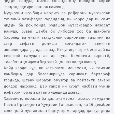
ҷиддӣ намуда, миёни хонандагону волидон корҳои
фаҳмондадиҳиро ҷоннок намоянд.
Мудирони шуъбаҳои маориф ва роҳбарони муассисаҳои
таълимӣ вазифадор гардиданд, ки корро дар ин самт
ҷиддӣ ба роҳ монда, худашон муассисаҳоро назорат
намуда, рӯзҳои шанбе бо либосҳои хос ба шанбегӣ
бароянд ва ҷиҳати азхудкунии барномаҳои таълимӣ ва
сатҳу сифати дониши хонандагон аҳамияти
аввалиндараҷа дода шавад. Инчунин, ҷиҳати бехатарӣ ва
пешгирӣ намудан аз ҳар гуна бемориҳои сироятӣ,
талаботи қоидаҳои беҳдоштӣ ҷоннок карда шавад.
Қайд карда шуд, ки хотирасон менамоям, ки тамоми
камбудиҳо дар болозикршуда саривақт бартараф
гардида, шаъну шарафи омӯзгор ва пойтахти азизро
доғдор насозанд. Дар ғайри ин сурат нисбати чунин
нафарон чораҳои қатъӣ андешида шавад.
Ҳамзамон, вобаста ба дастаҷамъона тамошо намудани
Паёми Президенти Ҷумҳурии Тоҷикистон, ки 16 декабри
соли ҷорӣ мустақиман баргузор мегардад, дастур дода