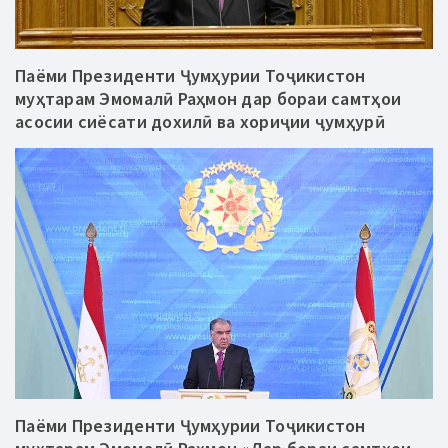
Паёми Президенти Ҷумҳурии Тоҷикистон
муҳтарам Эмомалӣ Раҳмон дар бораи самтҳои
асосии сиёсати дохилӣ ва хориҷии ҷумҳурӣ
Паёми Президенти Ҷумҳурии Тоҷикистон