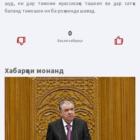
шуд, ки дар тамоми муассисаҳо ташкил ва дар сатҳи
баланд тамошои он ба роҳ монда шавад.
0
Баҳои хабарҳо
Хабарҳои монанд