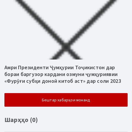
Амри Президенти Ҷумҳурии Тоҷикистон дар
бораи баргузор кардани озмуни ҷумҳуриявии
«Фурӯғи субҳи доноӣ китоб аст» дар соли 2023
Бештар хабарҳои монанд
Шарҳҳо (0)