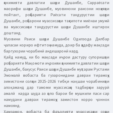
ҳокимияти давлатии шаҳри Душанбе, Сарраёсати
маорифи шаҳри Душанбе, муовинони раисони ноҳияҳои
пойтахт, роҳбарияти Раёсати тандурустии шаҳри
Душанбе, роҳбарони муассисаҳои таҳсилоти миёнаи умумӣ
ва муассисаҳои тандурустии шаҳри Душанбе иштирок
доштанд.
Муовини Раиси шаҳри Душанбе Одилзода Дилбар
ҷаласаи кориро ифтитоҳ намуда, доир ба ҳадафу мақсади
баргузории чорабинӣ андешаронӣ кард.
Қайд намуд, ки бо мақсади иҷрои дастуру супоришҳои
роҳбарияти Мақомоти иҷроияи ҳокимияти давлатии шаҳри
Душанбе, бахусус Раиси шаҳри Душанбе муҳтарам Рустами
Эмомалӣ вобаста ба гузаронидани давраи тирамоҳу
зимистони солҳои 2025-2026 тибқи нақшаи чорабиниҳои
алоқаманд дар тамоми муассисаҳо тадбирҳои зарурӣ
амалӣ карда шуда аз ҳоло барои бе мушкили паси сар
намудани давраи тирамоҳу замистон корро ҷоннок
намоянд.
Ҳамзамон, вобаста ба фаъолияти муассисаҳои соҳаи