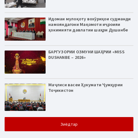
Идомаи мулоқоту вохӯриҳои судманди
намояндагони Мақомоти иҷроияи
ҳокимияти давлатии шаҳри Душанбе
БАРГУЗОРИИ ОЗМУНИ ШАҲРИИ «MISS
DUSHANBE – 2026»
Маҷлиси васеи Ҳукумати Ҷумҳурии
Тоҷикистон
Зиёдтар