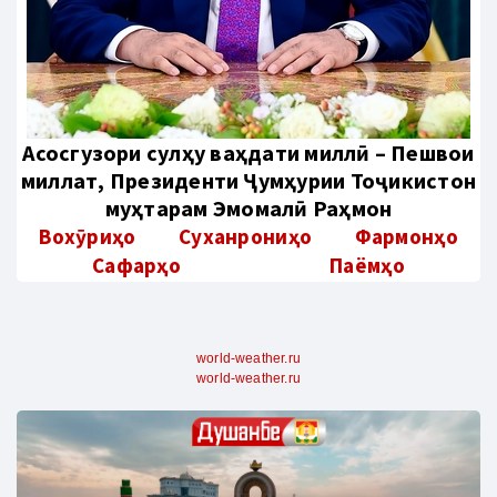
Aсосгузори сулҳу ваҳдати миллӣ – Пешвои
миллат, Президенти Ҷумҳурии Тоҷикистон
муҳтарам Эмомалӣ Раҳмон
Вохӯриҳо
Суханрониҳо
Фармонҳо
Сафарҳо
Паёмҳо
world-weather.ru
world-weather.ru