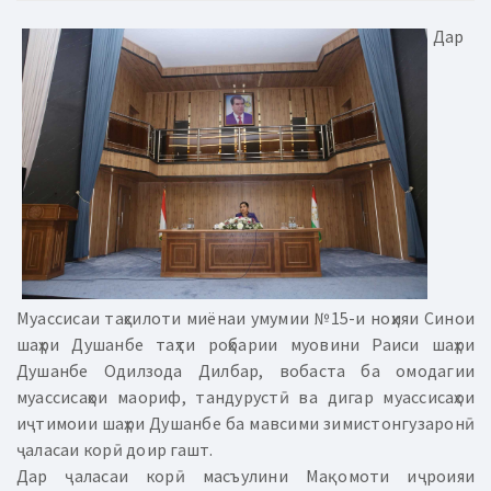
Дар
Муассисаи таҳсилоти миёнаи умумии №15-и ноҳияи Синои
шаҳри Душанбе таҳти роҳбарии муовини Раиси шаҳри
Душанбе Одилзода Дилбар, вобаста ба омодагии
муассисаҳои маориф, тандурустӣ ва дигар муассисаҳои
иҷтимоии шаҳри Душанбе ба мавсими зимистонгузаронӣ
ҷаласаи корӣ доир гашт.
Дар ҷаласаи корӣ масъулини Мақомоти иҷроияи