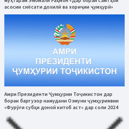
муҳтарам Эмомалӣ Раҳмон «Дар бораи самтҳои
асосии сиёсати дохилӣ ва хориҷии ҷумҳурӣ»
Амри Президенти Ҷумҳурии Тоҷикистон дар
бораи баргузор намудани Озмуни ҷумҳуриявии
«Фурӯғи субҳи доноӣ китоб аст» дар соли 2024