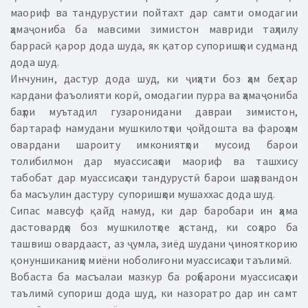
маориф ва тандурустии пойтахт дар самти омодагии
ҳамаҷониба ба мавсими зимистон мавриди таҳлилу
баррасӣ қарор дода шуда, як қатор супоришҳои судманд
дода шуд.
Инчунин, дастур дода шуд, ки ҷиҳати боз ҳам беҳтар
кардани фаъолияти корӣ, омодагии пурра ва ҳамаҷониба
баҳри муътадил гузаронидани давраи зимистон,
бартараф намудани мушкилотҳои ҷойдошта ва фароҳам
овардани шароиту имкониятҳои мусоид барои
толибилмон дар муассисаҳои маориф ва ташхису
табобат дар муассисаҳои тандурустӣ барои шаҳрвандон
ба масъулин дастуру супоришҳои мушаххас дода шуд.
Сипас мавсуф қайд намуд, ки дар баробари ин ҳама
дастовардҳо боз мушкилотҳое ҳастанд, ки соҳаро ба
ташвиш овардааст, аз ҷумла, зиёд шудани ҷинояткорию
қонуншиканиҳо миёни ноболиғони муассисаҳои таълимӣ.
Вобаста ба масъалаи мазкур ба роҳбарони муассисаҳои
таълимӣ супориш дода шуд, ки назоратро дар ин самт