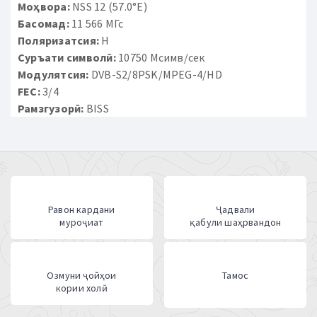
Моҳвора:
NSS 12 (57.0°E)
Басомад:
11 566 МГс
Поляризатсия:
H
Суръати символӣ:
10750 Мсимв/сек
Модулятсия:
DVB-S2/8PSK/MPEG-4/HD
FEC:
3/4
Рамзгузорӣ:
BISS
Равон кардани
Ҷадвали
муроҷиат
қабули шаҳрвандон
Озмуни ҷойҳои
Тамос
кории холӣ