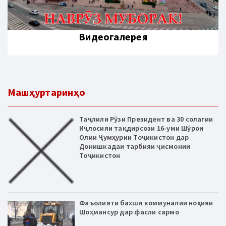
Видеогалерея
Машҳуртаринҳо
Таҷлили Рӯзи Президент ва 30 солагии
Иҷлосияи тақдирсози 16-уми Шӯрои
Олии Ҷумҳурии Тоҷикистон дар
Донишкадаи тарбияи ҷисмонии
Тоҷикистон
Фаъолияти бахши коммуналии ноҳияи
Шоҳмансур дар фасли сармо