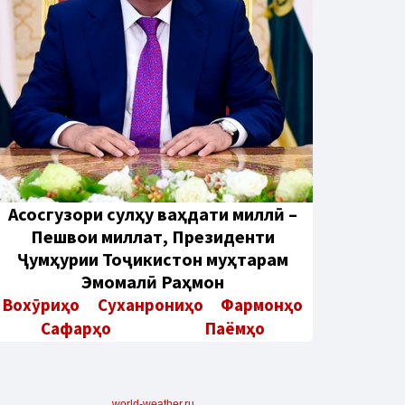
Aсосгузори сулҳу ваҳдати миллӣ –
Пешвои миллат, Президенти
Ҷумҳурии Тоҷикистон муҳтарам
Эмомалӣ Раҳмон
Вохӯриҳо
Суханрониҳо
Фармонҳо
Сафарҳо
Паёмҳо
world-weather.ru