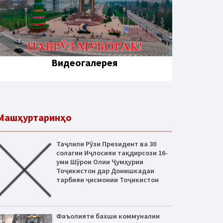
Видеогалерея
Машҳуртаринҳо
Таҷлили Рӯзи Президент ва 30
солагии Иҷлосияи тақдирсози 16-
уми Шӯрои Олии Ҷумҳурии
Тоҷикистон дар Донишкадаи
тарбияи ҷисмонии Тоҷикистон
Фаъолияти бахши коммуналии