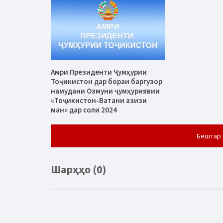
Амри Президенти Ҷумҳурии
Тоҷикистон дар бораи баргузор
намудани Озмуни ҷумҳуриявии
«Тоҷикистон-Ватани азизи
ман» дар соли 2024
Бештар 
Шарҳҳо (0)