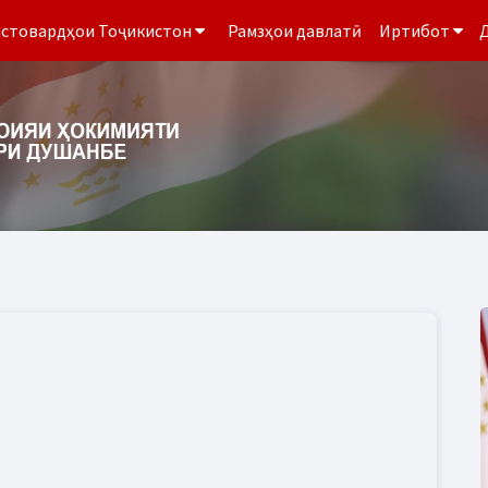
стовардҳои Тоҷикистон
Рамзҳои давлатӣ
Иртибот
Д