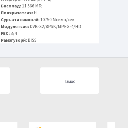
Басомад:
11 566 МГс
Поляризатсия:
H
Суръати символӣ:
10750 Мсимв/сек
Модулятсия:
DVB-S2/8PSK/MPEG-4/HD
FEC:
3/4
Рамзгузорӣ:
BISS
Тамос