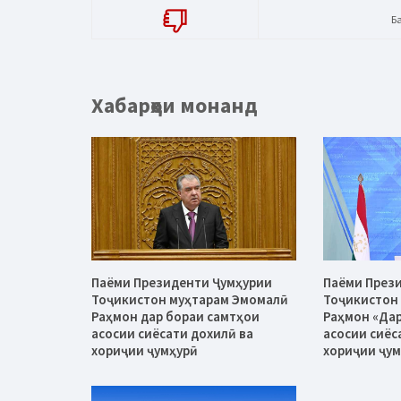
Б
Хабарҳои монанд
Паёми Президенти Ҷумҳурии
Паёми През
Тоҷикистон муҳтарам Эмомалӣ
Тоҷикистон
Раҳмон дар бораи самтҳои
Раҳмон «Дар
асосии сиёсати дохилӣ ва
асосии сиёс
хориҷии ҷумҳурӣ
хориҷии ҷум