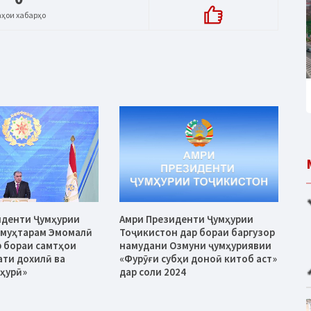
аҳои хабарҳо
иденти Ҷумҳурии
Амри Президенти Ҷумҳурии
 муҳтарам Эмомалӣ
Тоҷикистон дар бораи баргузор
 бораи самтҳои
намудани Озмуни ҷумҳуриявии
ати дохилӣ ва
«Фурӯғи субҳи доноӣ китоб аст»
ҳурӣ»
дар соли 2024