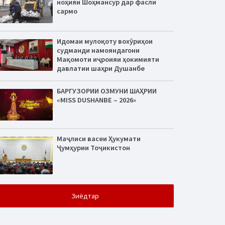
ноҳияи Шоҳмансур дар фасли
сармо
Идомаи мулоқоту вохӯриҳои
судманди намояндагони
Мақомоти иҷроияи ҳокимияти
давлатии шаҳри Душанбе
БАРГУЗОРИИ ОЗМУНИ ШАҲРИИ
«MISS DUSHANBE – 2026»
Маҷлиси васеи Ҳукумати
Ҷумҳурии Тоҷикистон
Зиёдтар