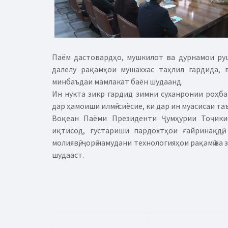
Паём дастовардҳо, мушкилот ва дурнамои рушд
далелу рақамҳои мушаххас таҳлил гардида,
минбаъдаи мамлакат баён шудаанд.
Ин нукта зикр гардид зимни суханронии роҳб
дар ҳамоиши илмӣ-сиёсие, ки дар ин муасисаи та
Воқеан Паёми Президенти Ҷумҳурии Тоҷики
иқтисод, густариши пардохтҳои ғайринақд
молиявӣ, ҷорӣ намудани технологияҳои рақамӣ ва 
шудааст.