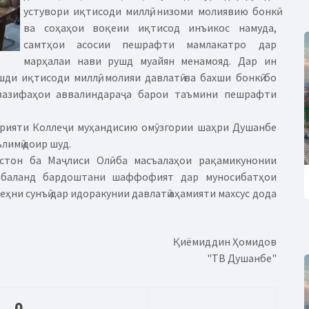
устувори иқтисоди миллӣ, низоми молиявию бонкӣ
ва соҳаҳои воқеии иқтисод инъикос намуда,
самтҳои асосии пешрафти мамлакатро дар
марҳалаи нави рушд муайян менамояд. Дар ин
и иқтисоди миллӣ, молияи давлатӣ ва бахши бонкӣ бо
 вазифаҳои аввалиндараҷа барои таъмини пешрафти
арияти Коллеҷи муҳандисию омӯзгории шаҳри Душанбе
ълимӣ доир шуд.
стон ба Маҷлиси Олӣ ба масъалаҳои рақамикунонии
ӣ, баланд бардоштани шаффофият дар муносибатҳои
зеҳни сунъӣ дар идоракунии давлатӣ аҳамияти махсус дода
Қиёмиддин Ҳомидов
"ТВ Душанбе"
0