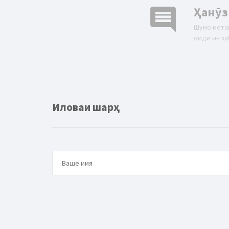
comment
Ҳанӯз
Шумо мета
оиди ин ха
Иловаи шарҳ