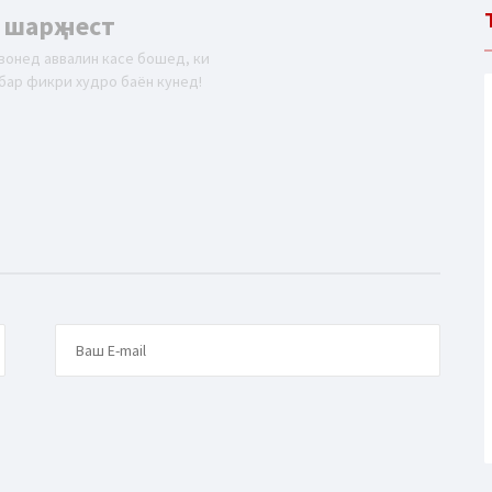
 шарҳ нест
вонед аввалин касе бошед, ки
бар фикри худро баён кунед!