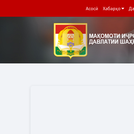
Асосӣ
Хабарҳо
Да