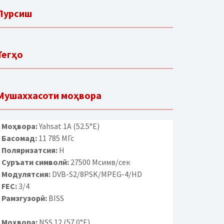
Пурсиш
Тегҳо
Мушаххасоти моҳвора
Моҳвора:
Yahsat 1A (52.5°E)
Басомад:
11 785 МГс
Поляризатсия:
H
Суръати символӣ:
27500 Мсимв/сек
Модулятсия:
DVB-S2/8PSK/MPEG-4/HD
FEC:
3/4
Рамзгузорӣ:
BISS
Моҳвора:
NSS 12 (57.0°E)