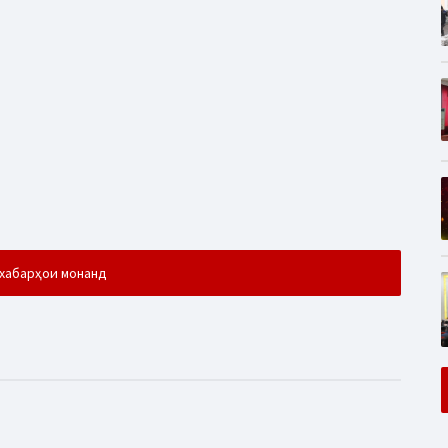
хабарҳои монанд