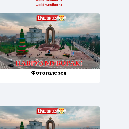
world-weather.ru
Фотогалерея