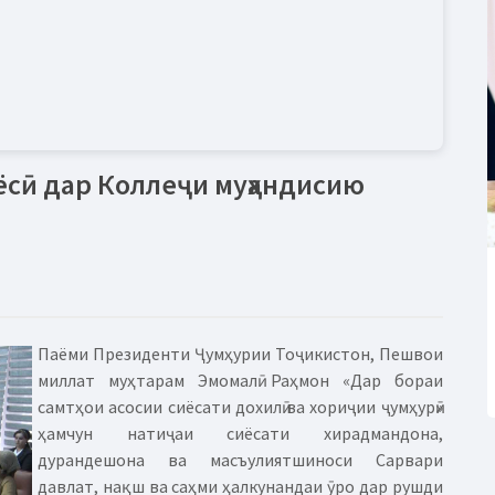
ёсӣ дар Коллеҷи муҳандисию
Паёми Президенти Ҷумҳурии Тоҷикистон, Пешвои
миллат муҳтарам Эмомалӣ Раҳмон «Дар бораи
самтҳои асосии сиёсати дохилӣ ва хориҷии ҷумҳурӣ»
ҳамчун натиҷаи сиёсати хирадмандона,
дурандешона ва масъулиятшиноси Сарвари
давлат, нақш ва саҳми ҳалкунандаи ӯро дар рушди