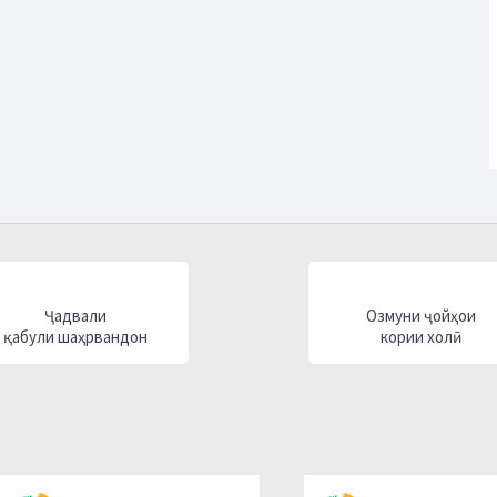
Ҷадвали
Озмуни ҷойҳои
қабули шаҳрвандон
кории холӣ