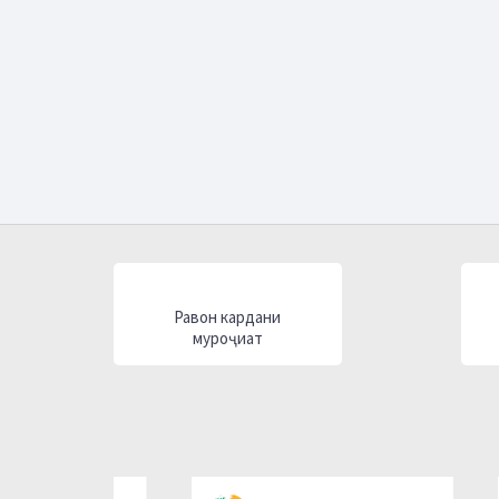
Равон кардани
муроҷиат