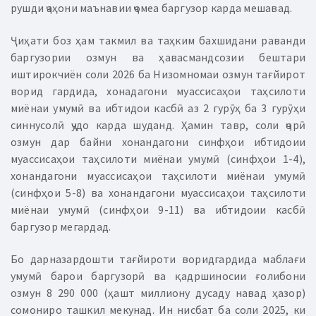
рушди ҷаҳони маънавии ҷомеа баргузор карда мешавад.
Ҷиҳати боз ҳам такмил ва таҳким бахшидани раванди
баргузории озмун ва ҳавасмандсозии бештари
иштирокчиён соли 2026 ба Низомномаи озмун тағйирот
ворид гардида, хонадагони муассисаҳои таҳсилоти
миёнаи умумӣ ва ибтидои касбӣ аз 2 гурӯҳ ба 3 гурӯҳи
синнусолӣ ҷудо карда шуданд. Ҳамин тавр, соли ҷорӣ
озмун дар байни хонандагони синфҳои ибтидоии
муассисаҳои таҳсилоти миёнаи умумӣ (синфҳои 1-4),
хонандагони муассисаҳои таҳсилоти миёнаи умумӣ
(синфҳои 5-8) ва хонандагони муассисаҳои таҳсилоти
миёнаи умумӣ (синфҳои 9-11) ва ибтидоии касбӣ
баргузор мегардад.
Бо дарназардошти тағйироти воридгардида маблағи
умумӣ барои баргузорӣ ва қадршиносии ғолибони
озмун 8 290 000 (ҳашт миллиону дусаду навад ҳазор)
сомониро ташкил мекунад. Ин нисбат ба соли 2025, ки