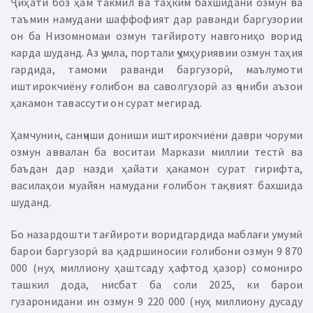
Ҷиҳати боз ҳам такмил ва таҳким бахшидани озмун ва
таъмин намудани шаффофият дар раванди баргузории
он ба Низомномаи озмун тағйироту навгониҳо ворид
карда шуданд. Аз ҷумла, портали ҷумҳуриявии озмун таҳия
гардида, тамоми раванди баргузорӣ, маълумоти
иштирокчиёну ғолибон ва саволгузорӣ аз ҷониби аъзои
ҳакамон тавассути он сурат мегирад.
Ҳамчунин, санҷиши дониши иштирокчиёни даври чоруми
озмун аввалан ба воситаи Маркази миллии тестӣ ва
баъдан дар назди ҳайати ҳакамон сурат гирифта,
василаҳои муайян намудани ғолибон тақвият бахшида
шуданд.
Бо назардошти тағйироти воридгардида маблағи умумӣ
барои баргузорӣ ва қадршиносии ғолибони озмун 9 870
000 (нуҳ миллиону ҳаштсаду ҳафтод ҳазор) сомониро
ташкил дода, нисбат ба соли 2025, ки барои
гузаронидани ин озмун 9 220 000 (нуҳ миллиону дусаду