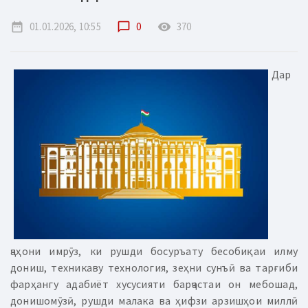
date_range
01.01.2026, 10:55
chat_bubble_outline
0
remove_red_eye
370
Дар
ҷаҳони имрӯз, ки рушди босуръату бесобиқаи илму
дониш, техникаву технология, зеҳни сунъӣ ва тарғиби
фарҳангу адабиёт хусусияти барҷастаи он мебошад,
донишомӯзӣ, рушди малака ва ҳифзи арзишҳои миллӣ