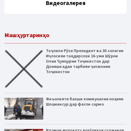
Видеогалерея
Машҳуртаринҳо
Таҷлили Рӯзи Президент ва 30 солагии
Иҷлосияи тақдирсози 16-уми Шӯрои
Олии Ҷумҳурии Тоҷикистон дар
Донишкадаи тарбияи ҷисмонии
Тоҷикистон
Фаъолияти бахши коммуналии ноҳияи
Шоҳмансур дар фасли сармо
Идомаи мулоқоту вохӯриҳои судманди