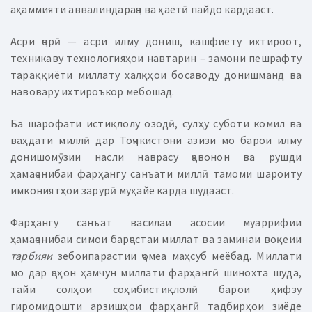
аҳаммияти аввалиндараҷа ва ҳаётӣ пайдо кардааст.
Асри ҷорӣ — асри илму дониш, кашфиёту ихтироот,
техникаву технологияҳои навтарин – замони пешрафту
тараққиёти миллату халқҳои босаводу донишманд ва
навовару ихтироъкор мебошад.
Ба шарофати истиқлолу озодӣ, сулҳу суботи комил ва
ваҳдати миллӣ дар Тоҷикистони азизи мо барои илму
донишомӯзии насли наврасу ҷавонон ва рушди
ҳамаҷонибаи фарҳангу санъати миллӣ тамоми шароиту
имкониятҳои зарурӣ муҳайё карда шудааст.
Фарҳангу санъат василаи асосии муаррифии
ҳамаҷонибаи симои барҷастаи миллат ва заминаи воқеии
тарбияи
зебоипарастии ҷомеа маҳсуб меёбад. Миллати
мо дар ҷаҳон ҳамчун миллати фарҳангӣ шинохта шуда,
тайи солҳои соҳибистиқлолӣ барои ҳифзу
гиромидошти арзишҳои фарҳангӣ тадбирҳои зиёде