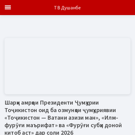
ТВ Душанбе
Шарҳи амрҳои Президенти Ҷумҳурии
Тоҷикистон оид ба озмунҳои ҷумҳуриявии
«Тоҷикистон — Ватани азизи ман», «Илм-
фурӯғи маърифат» ва «Фурӯғи субҳи доноӣ
китоб аст» дар соли 2026