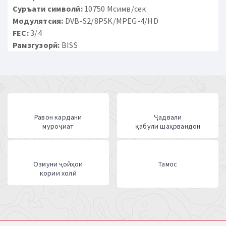
Суръати символӣ:
10750 Мсимв/сек
Модулятсия:
DVB-S2/8PSK/MPEG-4/HD
FEC:
3/4
Рамзгузорӣ:
BISS
Равон кардани
Ҷадвали
муроҷиат
қабули шаҳрвандон
Озмуни ҷойҳои
Тамос
кории холӣ