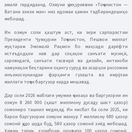
амалӣ гардидаанд. Озмуни ҷумҳуриявии «Тоҷикистон —
Ватани азизи ман» низ идомаи ҳамин тадбирандешиҳо
мебошад.
Ин озмун соли ҳаштум аст, ки зери сарпарастии
Президенти Ҷумҳурии Тоҷикистон, Пешвои миллат
муҳтарам Эмомалӣ Раҳмон бо мақсади дарёфти
истеъдодҳои нав дар соҳаҳои санъати мусиқӣ,
сарояндагӣ, санъати тасвирӣ ва дизайн, интихоби
намунаҳои беҳтарини оҳангу суруд ва асарҳои рассомии
инъикоскунандаи фарҳанги гузашта ва имрӯзаи
миллати тоҷик баргузор карда мешавад.
Дар соли 2026 маблағи умумии ҷоизаҳо ва баргузории ин
озмун 8 260 000 (ҳашт миллиону дусаду шаст ҳазор)
сомониро ташкил медиҳад. Ин нисбат ба соли 2025, ки
барои баргузории озмуни мазкур 7 миллиону 680 ҳазор
сомонӣ ҷудо шуда буд, 580 ҳазор сомонӣ зиёд мебошад.
Ҳамин тариқ, ғолибони шоҳҷоиза 100 ҳазор сомонӣ,