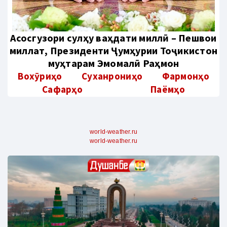
Aсосгузори сулҳу ваҳдати миллӣ – Пешвои
миллат, Президенти Ҷумҳурии Тоҷикистон
муҳтарам Эмомалӣ Раҳмон
Вохӯриҳо
Суханрониҳо
Фармонҳо
Сафарҳо
Паёмҳо
world-weather.ru
world-weather.ru