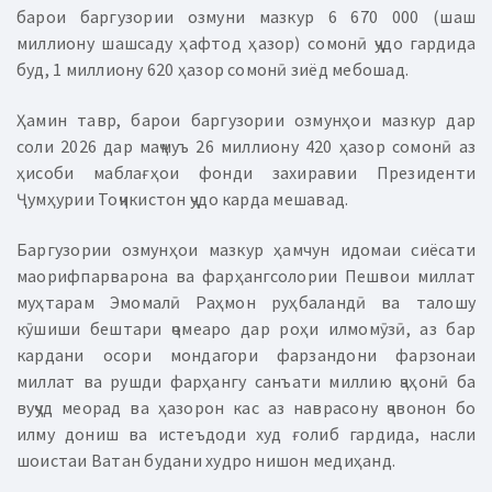
барои баргузории озмуни мазкур 6 670 000 (шаш
миллиону шашсаду ҳафтод ҳазор) сомонӣ ҷудо гардида
буд, 1 миллиону 620 ҳазор сомонӣ зиёд мебошад.
Ҳамин тавр, барои баргузории озмунҳои мазкур дар
соли 2026 дар маҷмуъ 26 миллиону 420 ҳазор сомонӣ аз
ҳисоби маблағҳои фонди захиравии Президенти
Ҷумҳурии Тоҷикистон ҷудо карда мешавад.
Баргузории озмунҳои мазкур ҳамчун идомаи сиёсати
маорифпарварона ва фарҳангсолории Пешвои миллат
муҳтарам Эмомалӣ Раҳмон руҳбаландӣ ва талошу
кӯшиши бештари ҷомеаро дар роҳи илмомӯзӣ, аз бар
кардани осори мондагори фарзандони фарзонаи
миллат ва рушди фарҳангу санъати миллию ҷаҳонӣ ба
вуҷуд меорад ва ҳазорон кас аз наврасону ҷавонон бо
илму дониш ва истеъдоди худ ғолиб гардида, насли
шоистаи Ватан будани худро нишон медиҳанд.