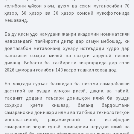
ғолибони ҷойҳои якум, дуюм ва сеюм мутаносибан 70
ҳазор, 50 ҳазор ва 30 ҳазор сомонӣ мукофотонида
мешаванд.
Ба ду қисм ҷудо намудани жанри академии номинатсияи
навозандагӣ тағйироти дигар дар озмун мебошад, ки
довталабон метавонанд ҳунару истеъдоди худро дар
навозиши созҳои миллӣ ва созҳои аврупоӣ нишон
диҳанд. Вобаста ба тағйироти зикргардида дар соли
2026 шумораи ғолибон 143 касро ташкил хоҳад дод.
Бо мақсади суръат бахшидан ба низоми самарабахши
дастгирӣ ва рушди илмҳои риёзӣ, дақиқ ва табиӣ,
тақвият додани таъсири донишҳои илмӣ ба рушди
соҳаҳои ҳаёти кишвар, баланд бардоштани
самаранокии донишҳои илмӣ ва татбиқи технологияҳои
инноватсионӣ, рақамикунонӣ ва истифодаи
самараноки зеҳни сунъӣ, ҳамгироии неруҳои илмӣ ва
технологӣ ба самтҳои афзалиятдоштаи рушди иҷтимоӣ