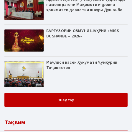
намояндагони Мақомоти иҷроияи
ҳокимияти давлатии шаҳри Душанбе
БАРГУЗОРИИ ОЗМУНИ ШАҲРИИ «MISS
DUSHANBE – 2026»
Маҷлиси васеи Ҳукумати Ҷумҳурии
Тоҷикистон
Зиёдтар
Тақвим