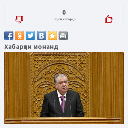
0
Баҳои хабарҳо
Хабарҳои монанд