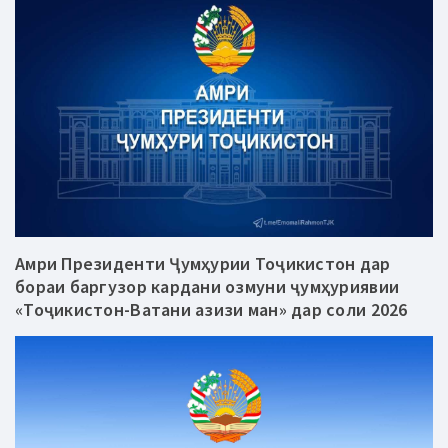
Амри Президенти Ҷумҳурии Тоҷикистон дар
бораи баргузор кардани озмуни ҷумҳуриявии
«Тоҷикистон-Ватани азизи ман» дар соли 2026