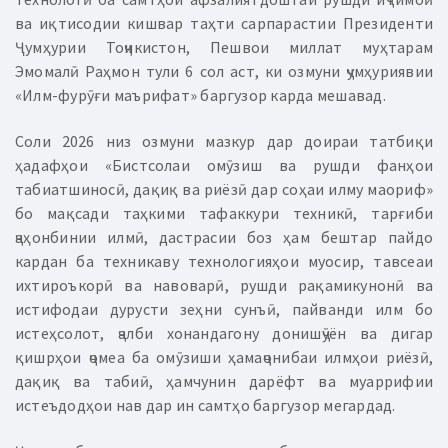
ва иқтисодии кишвар таҳти cарпарастии Президенти
Ҷумҳурии Тоҷикистон, Пешвои миллат муҳтарам
Эмомалӣ Раҳмон тули 6 сол аст, ки озмуни ҷумҳуриявии
«Илм-фурӯғи маърифат» баргузор карда мешавад.
Соли 2026 низ озмуни мазкур дар доираи татбиқи
ҳадафҳои «Бистсолаи омӯзиш ва рушди фанҳои
табиатшиносӣ, дақиқ ва риёзӣ дар соҳаи илму маориф»
бо мақсади таҳкими тафаккури техникӣ, тарғиби
ҷаҳонбинии илмӣ, дастрасии боз ҳам бештар пайдо
кардан ба техникаву технологияҳои муосир, тавсеаи
ихтироъкорӣ ва навоварӣ, рушди рақамикунонӣ ва
истифодаи дурусти зеҳни сунъӣ, пайванди илм бо
истеҳсолот, ҷалби хонандагону донишҷӯён ва дигар
қишрҳои ҷомеа ба омӯзиши ҳамаҷонибаи илмҳои риёзӣ,
дақиқ ва табиӣ, ҳамчунин дарёфт ва муаррифии
истеъдодҳои нав дар ин самтҳо баргузор мегардад.