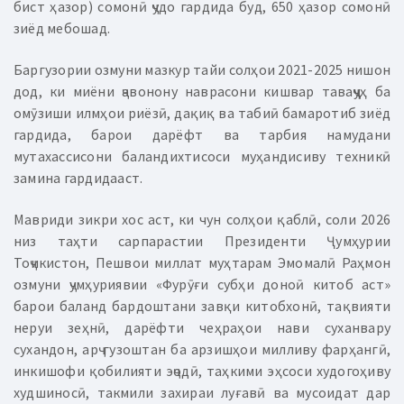
бист ҳазор) сомонӣ ҷудо гардида буд, 650 ҳазор сомонӣ
зиёд мебошад.
Баргузории озмуни мазкур тайи солҳои 2021-2025 нишон
дод, ки миёни ҷавонону наврасони кишвар таваҷҷуҳ ба
омӯзиши илмҳои риёзӣ, дақиқ ва табиӣ бамаротиб зиёд
гардида, барои дарёфт ва тарбия намудани
мутахассисони баландихтисоси муҳандисиву техникӣ
замина гардидааст.
Мавриди зикри хос аст, ки чун солҳои қаблӣ, соли 2026
низ таҳти cарпарастии Президенти Ҷумҳурии
Тоҷикистон, Пешвои миллат муҳтарам Эмомалӣ Раҳмон
озмуни ҷумҳуриявии «Фурӯғи субҳи доноӣ китоб аст»
барои баланд бардоштани завқи китобхонӣ, тақвияти
неруи зеҳнӣ, дарёфти чеҳраҳои нави суханвару
сухандон, арҷ гузоштан ба арзишҳои милливу фарҳангӣ,
инкишофи қобилияти эҷодӣ, таҳкими эҳсоси худогоҳиву
худшиносӣ, такмили захираи луғавӣ ва мусоидат дар