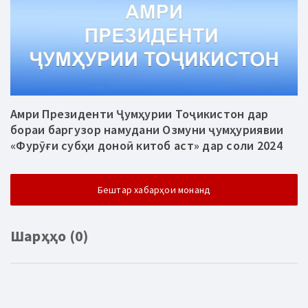
Амри Президенти Ҷумҳурии Тоҷикистон дар
бораи баргузор намудани Озмуни ҷумҳуриявии
«Фурӯғи субҳи доноӣ китоб аст» дар соли 2024
Бештар хабарҳои монанд
Шарҳҳо (0)