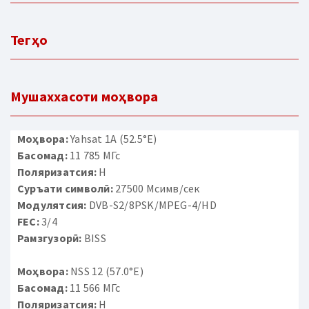
Тегҳо
Мушаххасоти моҳвора
Моҳвора:
Yahsat 1A (52.5°E)
Басомад:
11 785 МГс
Поляризатсия:
H
Суръати символӣ:
27500 Мсимв/сек
Модулятсия:
DVB-S2/8PSK/MPEG-4/HD
FEC:
3/4
Рамзгузорӣ:
BISS
Моҳвора:
NSS 12 (57.0°E)
Басомад:
11 566 МГс
Поляризатсия:
H