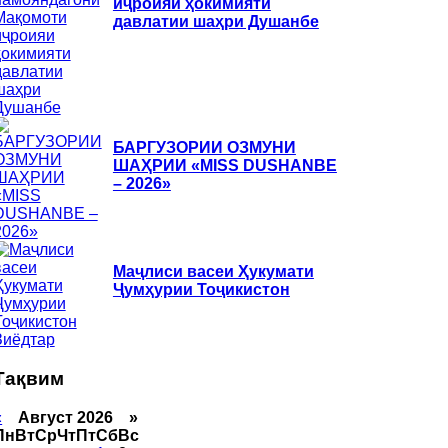
иҷроияи ҳокимияти
давлатии шаҳри Душанбе
БАРГУЗОРИИ ОЗМУНИ
ШАҲРИИ «MISS DUSHANBE
– 2026»
Маҷлиси васеи Ҳукумати
Ҷумҳурии Тоҷикистон
Зиёдтар
Тақвим
«
Август 2026 »
Пн
Вт
Ср
Чт
Пт
Сб
Вс