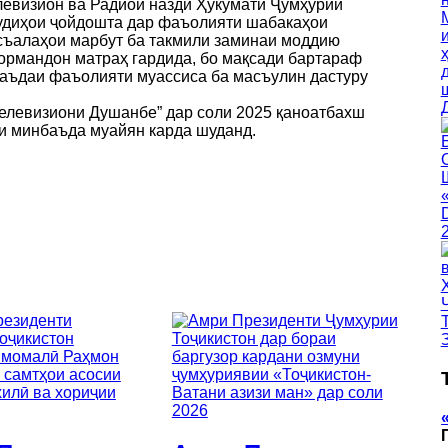
левизион ва Радиои назди Ҳукумати Ҷумҳурии
будиҳои ҷойдошта дар фаъолияти шабакаҳои
асъалаҳои марбут ба такмили заминаи моддию
кормандон матраҳ гардида, бо мақсади бартараф
аъдаи фаъолияти муассиса ба масъулин дастуру
елевизиони Душанбе” дар соли 2025 қаноатбахш
аи минбаъда муайян карда шуданд.