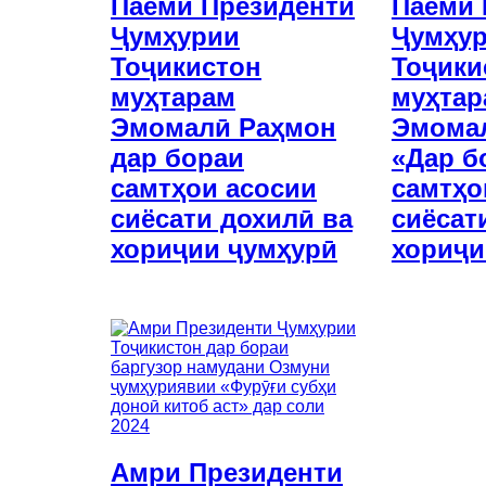
Паёми Президенти
Паёми 
Ҷумҳурии
Ҷумҳу
Тоҷикистон
Тоҷики
муҳтарам
муҳтар
Эмомалӣ Раҳмон
Эмома
дар бораи
«Дар б
самтҳои асосии
самтҳо
сиёсати дохилӣ ва
сиёсат
хориҷии ҷумҳурӣ
хориҷи
Амри Президенти