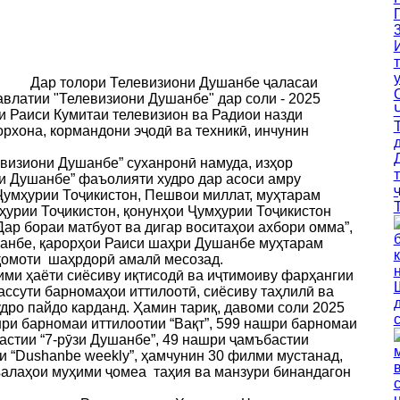
Дар толори Телевизиони Душанбе ҷаласаи
влатии "Телевизиони Душанбе" дар соли - 2025
ли Раиси Кумитаи телевизион ва Радиои назди
рхона, кормандони эҷодӣ ва техникӣ, инчунин
визиони Душанбе” суханронӣ намуда, изҳор
и Душанбе” фаъолияти худро дар асоси амру
Ҷумҳурии Тоҷикистон, Пешвои миллат, муҳтарам
ҳурии Тоҷикистон, қонунҳои Ҷумҳурии Тоҷикистон
Дар бораи матбуот ва дигар воситаҳои ахбори омма”,
анбе, қарорҳои Раиси шаҳри Душанбе муҳтарам
қомоти шаҳрдорӣ амалӣ месозад.
ими ҳаёти сиёсиву иқтисодӣ ва иҷтимоиву фарҳангии
ссути барномаҳои иттилоотӣ, сиёсиву таҳлилӣ ва
дро пайдо карданд. Ҳамин тариқ, давоми соли 2025
ри барномаи иттилоотии “Вақт”, 599 нашри барномаи
астии “7-рӯзи Душанбе”, 49 нашри ҷамъбастии
и “Dushanbe weekly”, ҳамчунин 30 филми мустанад,
съалаҳои муҳими ҷомеа таҳия ва манзури бинандагон