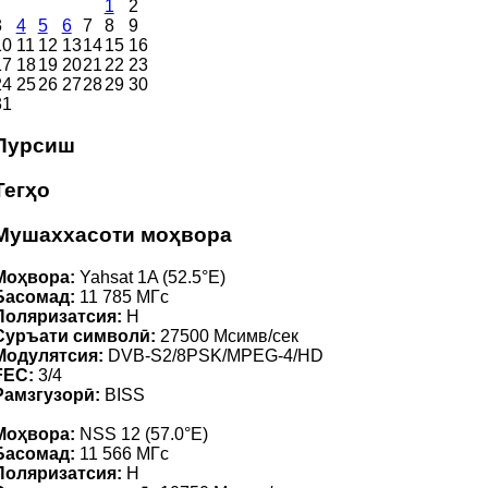
1
2
3
4
5
6
7
8
9
10
11
12
13
14
15
16
17
18
19
20
21
22
23
24
25
26
27
28
29
30
31
Пурсиш
Тегҳо
Мушаххасоти моҳвора
Моҳвора:
Yahsat 1A (52.5°E)
Басомад:
11 785 МГс
Поляризатсия:
H
Суръати символӣ:
27500 Мсимв/сек
Модулятсия:
DVB-S2/8PSK/MPEG-4/HD
FEC:
3/4
Рамзгузорӣ:
BISS
Моҳвора:
NSS 12 (57.0°E)
Басомад:
11 566 МГс
Поляризатсия:
H