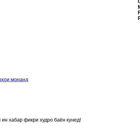
рҳои монанд
 ин хабар фикри худро баён кунед!