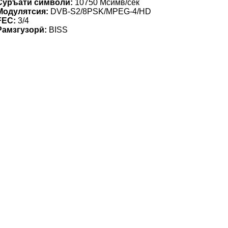
Суръати символӣ:
10750 Мсимв/сек
Модулятсия:
DVB-S2/8PSK/MPEG-4/HD
FEC:
3/4
Рамзгузорӣ:
BISS