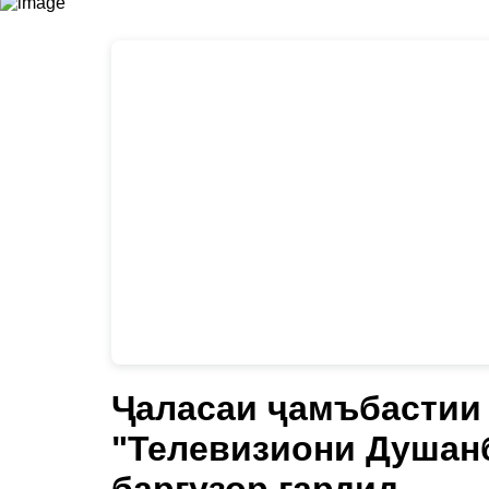
Ҷаласаи ҷамъбастии
"Телевизиони Душанб
баргузор гардид