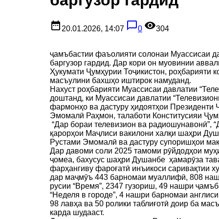
date_range
chat_bubble_outline
remove_red_eye
20.01.2026, 14:07
0
304
ҷамъбастии фаъолияти солонаи Муассисаи да
баргузор гардид. Дар кори он муовинии авва
Ҳукумати Ҷумҳурии Тоҷикистон, роҳбарияти ко
масъулини бахшҳо иштирок намуданд.
Нахуст роҳбарияти Муассисаи давлатии “Теле
доштанд, ки Муассисаи давлатии “Телевизион
фармонҳо ва дастуру ҳидоятҳои Президенти 
Эмомалӣ Раҳмон, талаботи Конститусияи Ҷум
“Дар бораи телевизион ва радиошунавонӣ”, “
қарорҳои Маҷлиси вакилони халқи шаҳри Душ
Рустами Эмомалӣ ва дастуру супоришҳои ма
Дар давоми соли 2025 тамоми рӯйдодҳои муҳ
ҷомеа, бахусус шаҳри Душанбе ҳамарӯза тава
фарҳангиву фароғатӣ инъикоси саривақтии ху
дар маҷмӯъ 443 барномаи муаллифӣ, 808 наш
русии “Время”, 2347 гузориш, 49 нашри ҷамъб
“Неделя в городе”, 4 нашри барномаи англиси
98 лавҳа ва 50 ролики таблиғотӣ доир ба ма
карда шудааст.