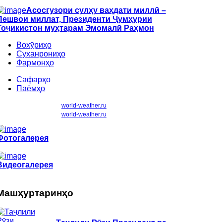
Aсосгузори сулҳу ваҳдати миллӣ –
Пешвои миллат, Президенти Ҷумҳурии
Тоҷикистон муҳтарам Эмомалӣ Раҳмон
Вохӯриҳо
Суханрониҳо
Фармонҳо
Сафарҳо
Паёмҳо
world-weather.ru
world-weather.ru
Фотогалерея
Видеогалерея
Машҳуртаринҳо