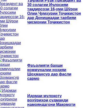
Таҷлили Рӯзи Президент ва
30 солагии Иҷлосияи
тақдирсози 16-уми Шӯрои
Олии Ҷумҳурии Тоҷикистон
дар Донишкадаи тарбияи
ҷисмонии Тоҷикистон
Фаъолияти бахши
коммуналии ноҳияи
Шоҳмансур дар фасли
сармо
Идомаи мулоқоту
вохӯриҳои судманди
намояндагони Мақомоти