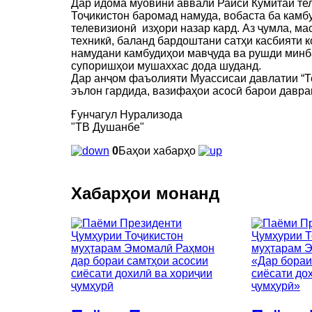
Дар идома муовини аввали Раиси Кумитаи те
Тоҷикистон баромад намуда, вобаста ба кам
телевизионӣ изҳори назар кард. Аз ҷумла, м
техникӣ, баланд бардоштани сатҳи касбияти 
намудани камбудиҳои мавҷуда ва рушди минб
супоришҳои мушаххас дода шуданд.
Дар анҷом фаъолияти Муассисаи давлатии “Т
эълон гардида, вазифаҳои асосӣ барои давр
Ғунчагул Нурализода
"ТВ Душанбе"
0
Баҳои хабарҳо
Хабарҳои монанд