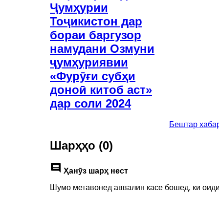
Ҷумҳурии
Тоҷикистон дар
бораи баргузор
намудани Озмуни
ҷумҳуриявии
«Фурӯғи субҳи
доноӣ китоб аст»
дар соли 2024
Бештар хаба
Шарҳҳо (0)
comment
Ҳанӯз шарҳ нест
Шумо метавонед аввалин касе бошед, ки оиди