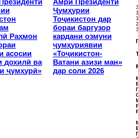
Президенти
Амри Президенти
рии
Ҷумҳурии
стон
Тоҷикистон дар
ам
бораи баргузор
лӣ Раҳмон
кардани озмуни
ораи
ҷумҳуриявии
и асосии
«Тоҷикистон-
и дохилӣ ва
Ватани азизи ман»
и ҷумҳурӣ»
дар соли 2026