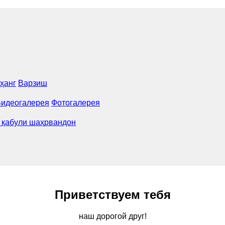
ҳанг
Варзиш
идеогалерея
Фотогалерея
 қабули шаҳрвандон
Приветствуем тебя
наш дорогой друг!