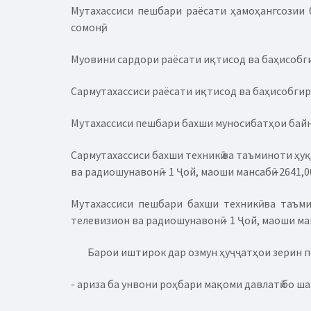
Мутахассиси пешбари раёсати ҳамоҳангсозии б
сомонӣ;
Муовини сардори раёсати иқтисод ва баҳисобгири
Сармутахассиси раёсати иқтисод ва баҳисобгирии 
Мутахассиси пешбари бахши муносибатҳои байналм
Сармутахассиси бахши техникӣ ва таъминоти ҳу
ва радиошунавонӣ – 1 Ҷой, маоши мансабӣ –2641,00
Мутахассиси пешбари бахши техникӣ ва таъм
телевизион ва радиошунавонӣ – 1 Ҷой, маоши ма
Барои иштирок дар озмун ҳуҷҷатҳои зерин п
- ариза ба унвони роҳбари мақоми давлатӣ бо ш