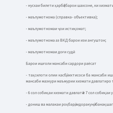
- нусхаи билети ҳарбӣ (барои шахсоне, ки хизма
- маълумотнома (справка- объективка);
- маълумотномаи ҷои истиқомат;
- маълумотнома аз ВКД барои изи ангуштон;
- маълумотномаи доғи судӣ.
Барои ишғоли мансаби сардори раёсат
- таҳсилоти олии касбӣ, ихтисоси ба мансаби 
мансаби мазкури маъмурии хизмати давлатиро 
- 6 сол собиқаи хизмати давлатӣ ё 7 сол собиқаи 
- дониш ва малакаи роҳбарӣ, идоракунӣ, банақша