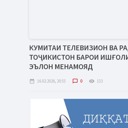
КУМИТАИ ТЕЛЕВИЗИОН ВА РА
ТОҶИКИСТОН БАРОИ ИШҒОЛИ
ЭЪЛОН МЕНАМОЯД
date_range
16.02.2026, 20:55
chat_bubble_outline
0
remove_red_eye
153