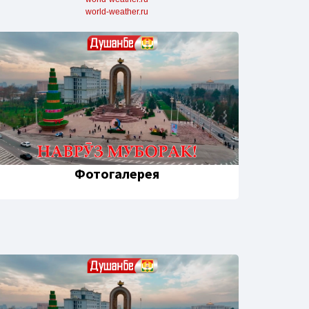
world-weather.ru
Фотогалерея