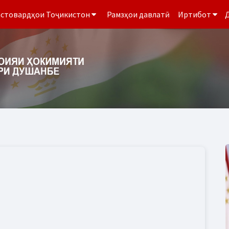
стовардҳои Тоҷикистон
Рамзҳои давлатӣ
Иртибот
Д