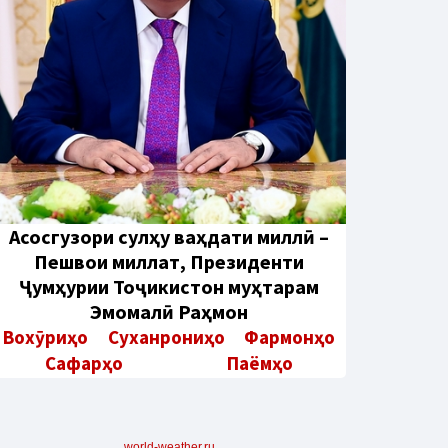
Aсосгузори сулҳу ваҳдати миллӣ –
Пешвои миллат, Президенти
Ҷумҳурии Тоҷикистон муҳтарам
Эмомалӣ Раҳмон
Вохӯриҳо
Суханрониҳо
Фармонҳо
Сафарҳо
Паёмҳо
world-weather.ru