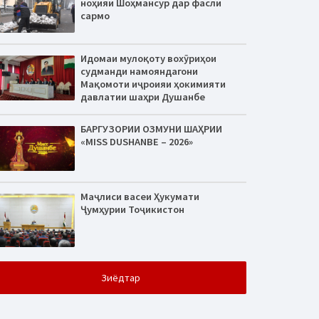
ноҳияи Шоҳмансур дар фасли
сармо
Идомаи мулоқоту вохӯриҳои
судманди намояндагони
Мақомоти иҷроияи ҳокимияти
давлатии шаҳри Душанбе
БАРГУЗОРИИ ОЗМУНИ ШАҲРИИ
«MISS DUSHANBE – 2026»
Маҷлиси васеи Ҳукумати
Ҷумҳурии Тоҷикистон
Зиёдтар