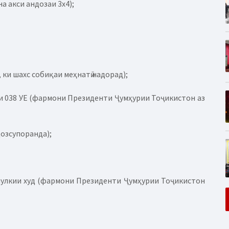
а акси андозаи 3х4);
, ки шахс собиқаи меҳнатӣ надорад);
ли 038 УЕ (фармони Президенти Ҷумҳурии Тоҷикистон аз
дозсупоранда);
мулкии худ (фармони Президенти Ҷумҳурии Тоҷикистон