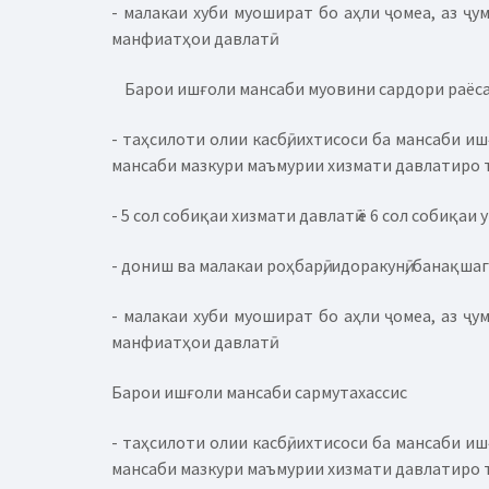
- малакаи хуби муошират бо аҳли ҷомеа, аз ҷу
манфиатҳои давлатӣ.
Барои ишғоли мансаби муовини сардори раёс
- таҳсилоти олии касбӣ, ихтисоси ба мансаби 
мансаби мазкури маъмурии хизмати давлатиро 
- 5 сол собиқаи хизмати давлатӣ ё 6 сол собиқаи 
- дониш ва малакаи роҳбарӣ, идоракунӣ, банақша
- малакаи хуби муошират бо аҳли ҷомеа, аз ҷу
манфиатҳои давлатӣ.
Барои ишғоли мансаби сармутахассис
- таҳсилоти олии касбӣ, ихтисоси ба мансаби 
мансаби мазкури маъмурии хизмати давлатиро 