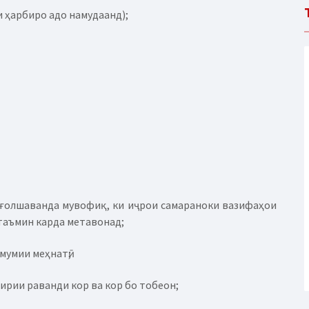
ти ҳарбиро адо намудаанд);
ишғолшаванда мувофиқ, ки иҷрои самараноки вазифаҳои
таъмин карда метавонад;
умумии меҳнатӣ;
гирии раванди кор ва кор бо тобеон;