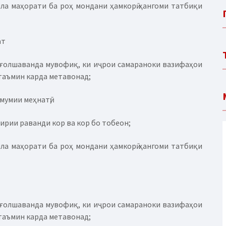
мла маҳорати ба роҳ мондани ҳамкорӣ ҳангоми татбиқи
ат
ишғолшаванда мувофиқ, ки иҷрои самараноки вазифаҳои
таъмин карда метавонад;
умумии меҳнатӣ;
гирии раванди кор ва кор бо тобеон;
мла маҳорати ба роҳ мондани ҳамкорӣ ҳангоми татбиқи
ишғолшаванда мувофиқ, ки иҷрои самараноки вазифаҳои
таъмин карда метавонад;