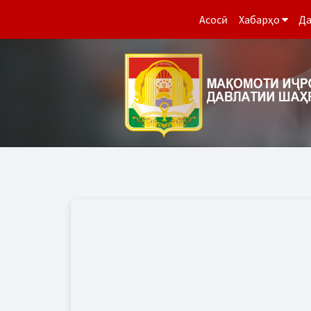
Асосӣ
Хабарҳо
Да