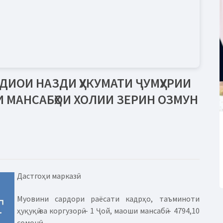
ДИОИ НАЗДИ ҲУКУМАТИ ҶУМҲУРИИ
 МАНСАБҲОИ ХОЛИИ ЗЕРИН ОЗМУН
Дастгоҳи марказӣ:
Муовини сардори раёсати кадрҳо, таъминоти
ҳуқуқӣ ва коргузорӣ – 1 Ҷой, маоши мансабӣ – 4794,10
сомонӣ;