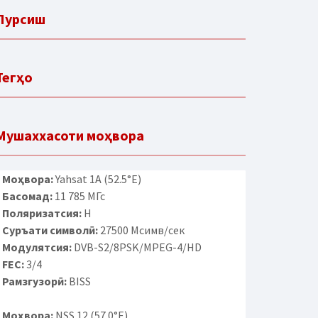
Пурсиш
Тегҳо
Мушаххасоти моҳвора
Моҳвора:
Yahsat 1A (52.5°E)
Басомад:
11 785 МГс
Поляризатсия:
H
Суръати символӣ:
27500 Мсимв/сек
Модулятсия:
DVB-S2/8PSK/MPEG-4/HD
FEC:
3/4
Рамзгузорӣ:
BISS
Моҳвора:
NSS 12 (57.0°E)