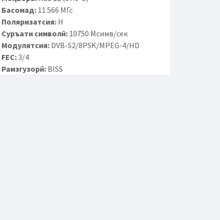
Басомад:
11 566 МГс
Поляризатсия:
H
Суръати символӣ:
10750 Мсимв/сек
Модулятсия:
DVB-S2/8PSK/MPEG-4/HD
FEC:
3/4
Рамзгузорӣ:
BISS