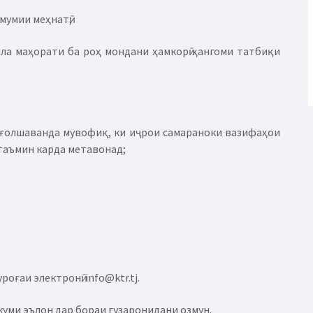
умумии меҳнатӣ;
мла маҳорати ба роҳ мондани ҳамкорӣ ҳангоми татбиқи
ишғолшаванда мувофиқ, ки иҷрои самараноки вазифаҳои
таъмин карда метавонад;
оғаи электронӣ: info@ktr.tj.
якуми эълон дар бораи гузаронидани озмун.