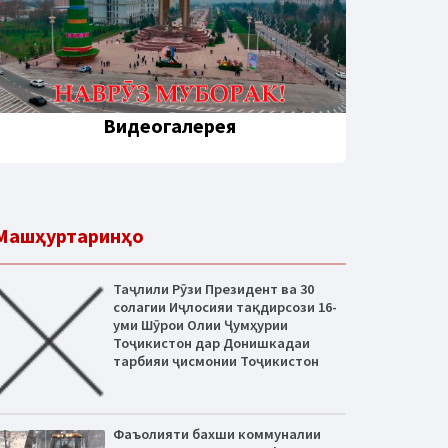
Видеогалерея
Машҳуртаринҳо
Таҷлили Рӯзи Президент ва 30
солагии Иҷлосияи тақдирсози 16-
уми Шӯрои Олии Ҷумҳурии
Тоҷикистон дар Донишкадаи
тарбияи ҷисмонии Тоҷикистон
Фаъолияти бахши коммуналии