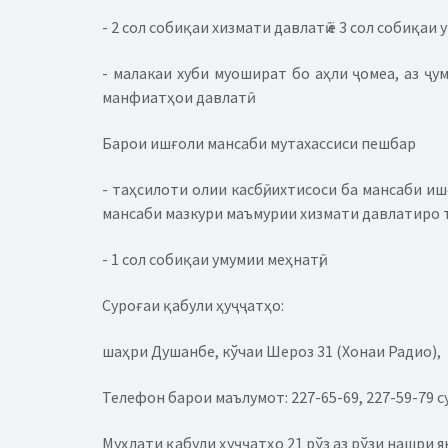
- 2 сол собиқаи хизмати давлатӣ ё 3 сол собиқаи 
- малакаи хуби муошират бо аҳли ҷомеа, аз ҷу
манфиатҳои давлатӣ.
Барои ишғоли мансаби мутахассиси пешбар
- таҳсилоти олии касбӣ, ихтисоси ба мансаби 
мансаби мазкури маъмурии хизмати давлатиро 
- 1 сол собиқаи умумии меҳнатӣ;
Суроғаи қабули ҳуҷҷатҳо:
шаҳри Душанбе, кўчаи Шероз 31 (Хонаи Радио),
Телефон барои маълумот: 227-65-69, 227-59-79 сур
Муҳлати қабули ҳуҷҷатҳо 21 рўз аз рўзи нашри 