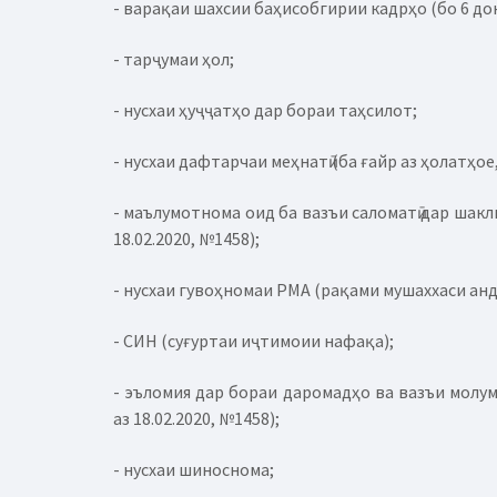
- варақаи шахсии баҳисобгирии кадрҳо (бо 6 дон
- тарҷумаи ҳол;
- нусхаи ҳуҷҷатҳо дар бораи таҳсилот;
- нусхаи дафтарчаи меҳнатӣ (ба ғайр аз ҳолатҳое
- маълумотнома оид ба вазъи саломатӣ дар шак
18.02.2020, №1458);
- нусхаи гувоҳномаи РМА (рақами мушаххаси ан
- СИН (суғуртаи иҷтимоии нафақа);
- эъломия дар бораи даромадҳо ва вазъи молу
аз 18.02.2020, №1458);
- нусхаи шиноснома;