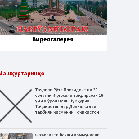
Видеогалерея
Машҳуртаринҳо
Таҷлили Рӯзи Президент ва 30
солагии Иҷлосияи тақдирсози 16-
уми Шӯрои Олии Ҷумҳурии
Тоҷикистон дар Донишкадаи
тарбияи ҷисмонии Тоҷикистон
Фаъолияти бахши коммуналии