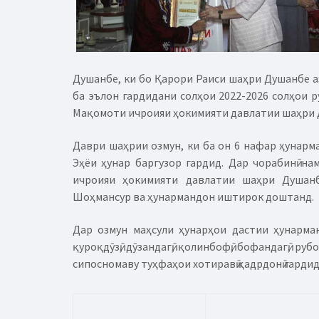
Душанбе, ки бо Қарори Раиси шаҳри Душанбе аз
ба эълон гардидани солҳои 2022-2026 солҳои р
Мақомоти ичроияи ҳокимияти давлатии шаҳри 
Даври шаҳрии озмун, ки ба он 6 нафар ҳунарм
Эҳёи ҳунар баргузор гардид. Дар чорабинӣ н
ичроияи ҳокимияти давлатии шаҳри Душан
Шоҳмансур ва ҳунармандон иштирок доштанд.
Дар озмун маҳсули ҳунарҳои дастии ҳунармандон
қуроқдӯзӣ, дӯзандагӣ, қолинбофӣ, бофандагӣ, ру
сипосномаву туҳфаҳои хотиравӣ қадрдонӣ гардид