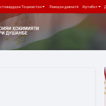
стовардҳои Тоҷикистон
Рамзҳои давлатӣ
Иртибот
Д