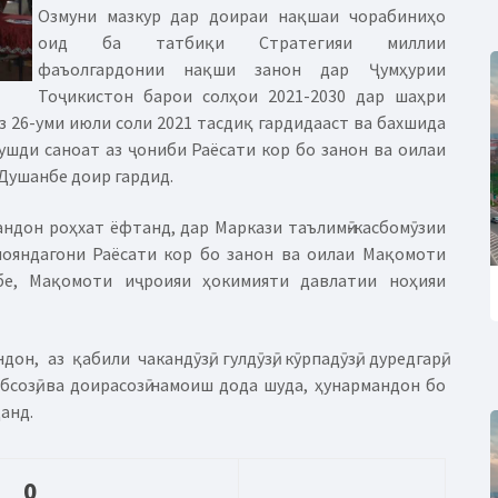
Озмуни мазкур дар доираи нақшаи чорабиниҳо
оид ба татбиқи Стратегияи миллии
фаъолгардонии нақши занон дар Ҷумҳурии
Тоҷикистон барои солҳои 2021-2030 дар шаҳри
 26-уми июли соли 2021 тасдиқ гардидааст ва бахшида
ушди саноат аз ҷониби Раёсати кор бо занон ва оилаи
Душанбе доир гардид.
андон роҳхат ёфтанд, дар Маркази таълимӣ-касбомӯзии
амояндагони Раёсати кор бо занон ва оилаи Мақомоти
бе, Мақомоти иҷроияи ҳокимияти давлатии ноҳияи
, аз қабили чакандӯзӣ, гулдӯзӣ, кӯрпадӯзӣ, дуредгарӣ,
бобсозӣ, ва доирасозӣ намоиш дода шуда, ҳунармандон бо
анд.
0