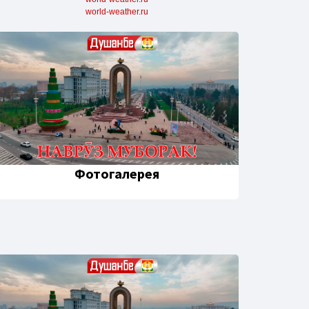
world-weather.ru
Фотогалерея