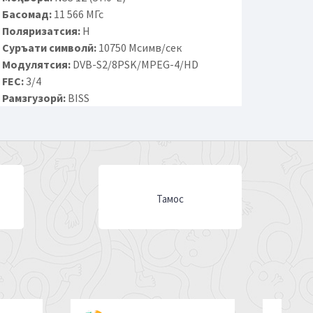
Басомад:
11 566 МГс
Поляризатсия:
H
Суръати символӣ:
10750 Мсимв/сек
Модулятсия:
DVB-S2/8PSK/MPEG-4/HD
FEC:
3/4
Рамзгузорӣ:
BISS
Тамос