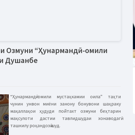
ни Озмуни “Ҳунармандӣ-омили
ри Душанбе
“Ҳунармандӣ-омили мустаҳкамии оила” таҳти
чунин унвон миёни занону бонувони шаҳраку
маҳаллаҳои ҳудуди пойтахт озмуни беҳтарин
маҳсулоти дастии тавлидшудаи хонаводагӣ
ташкилу роҳандозӣ шуд.