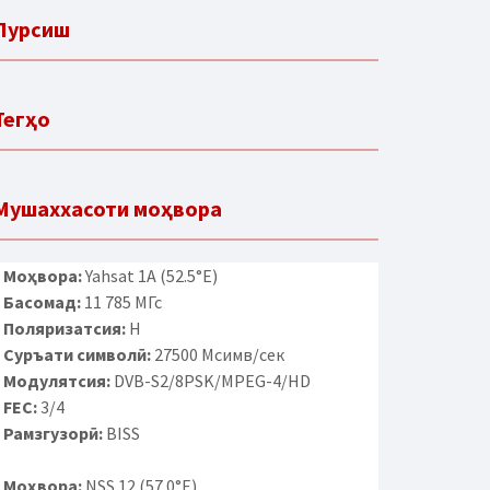
Пурсиш
Тегҳо
Мушаххасоти моҳвора
Моҳвора:
Yahsat 1A (52.5°E)
Басомад:
11 785 МГс
Поляризатсия:
H
Суръати символӣ:
27500 Мсимв/сек
Модулятсия:
DVB-S2/8PSK/MPEG-4/HD
FEC:
3/4
Рамзгузорӣ:
BISS
Моҳвора:
NSS 12 (57.0°E)