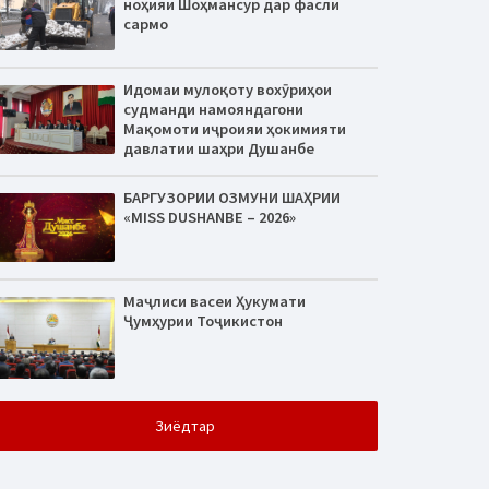
ноҳияи Шоҳмансур дар фасли
сармо
Идомаи мулоқоту вохӯриҳои
судманди намояндагони
Мақомоти иҷроияи ҳокимияти
давлатии шаҳри Душанбе
БАРГУЗОРИИ ОЗМУНИ ШАҲРИИ
«MISS DUSHANBE – 2026»
Маҷлиси васеи Ҳукумати
Ҷумҳурии Тоҷикистон
Зиёдтар