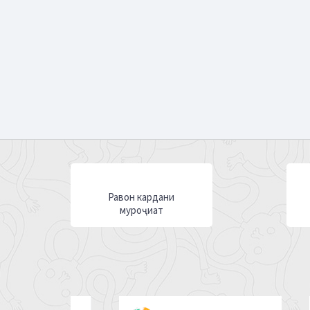
Равон кардани
муроҷиат