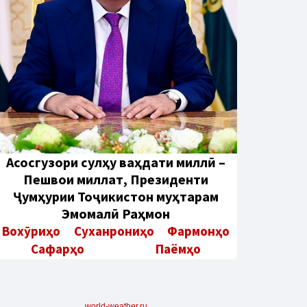
Aсосгузори сулҳу ваҳдати миллӣ –
Пешвои миллат, Президенти
Ҷумҳурии Тоҷикистон муҳтарам
Эмомалӣ Раҳмон
Вохӯриҳо
Суханрониҳо
Фармонҳо
Сафарҳо
Паёмҳо
world-weather.ru