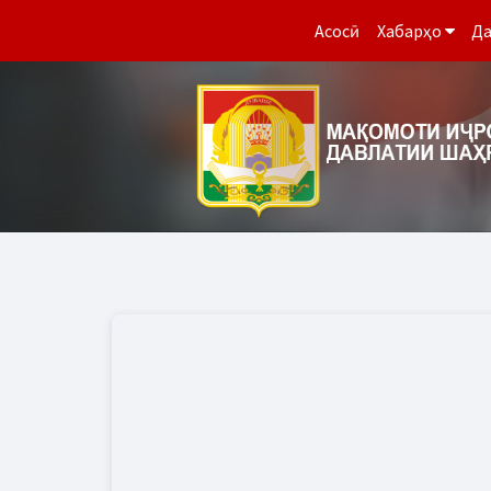
Асосӣ
Хабарҳо
Да