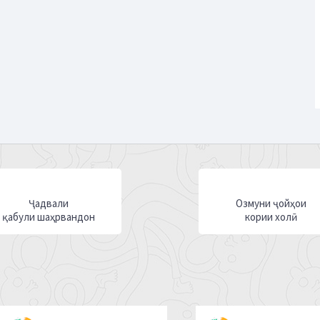
Ҷадвали
Озмуни ҷойҳои
қабули шаҳрвандон
кории холӣ