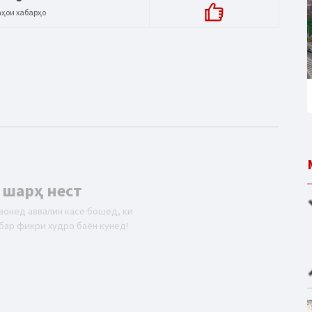
аҳои хабарҳо
 шарҳ нест
вонед аввалин касе бошед, ки
бар фикри худро баён кунед!