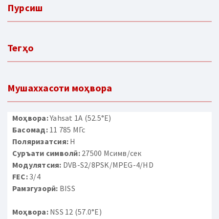
Пурсиш
Тегҳо
Мушаххасоти моҳвора
Моҳвора:
Yahsat 1A (52.5°E)
Басомад:
11 785 МГс
Поляризатсия:
H
Суръати символӣ:
27500 Мсимв/сек
Модулятсия:
DVB-S2/8PSK/MPEG-4/HD
FEC:
3/4
Рамзгузорӣ:
BISS
Моҳвора:
NSS 12 (57.0°E)