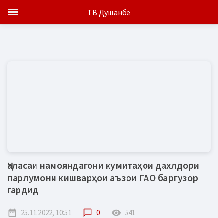
ТВ Душанбе
Ҷаласаи намояндагони кумитаҳои дахлдори
парлумони кишварҳои аъзои ГАО баргузор
гардид
date_range
25.11.2022, 10:51
chat_bubble_outline
0
remove_red_eye
541