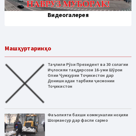
Видеогалерея
Машҳуртаринҳо
Таҷлили Рӯзи Президент ва 30 солагии
Иҷлосияи тақдирсози 16-уми Шӯрои
Олии Ҷумҳурии Тоҷикистон дар
Донишкадаи тарбияи ҷисмонии
Тоҷикистон
Фаъолияти бахши коммуналии ноҳияи
Шоҳмансур дар фасли сармо