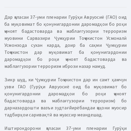
Дар ҷаласаи 37-уми пленарии Гурӯҳи Авруосиё (ГАО) оид
ба муқовимат бо қонунигардонии даромадҳои бо роҳи
ҷиноят бадастоварда ва маблағгузории терроризм
муовини Сарвазири Ҷумҳурии Тоҷикистон Усмоналӣ
Усмонзода сухан карда, доир ба саҳми Ҷумҳурии
Тоҷикистон дар муқовимат ба қонунигардонии
даромадҳои бо роҳи ҷиноят бадастоварда ва
маблағгузории терроризм ибрози назар намуд.
Зикр шуд, ки Ҷумҳурии Тоҷикистон дар ин самт ҳамчун
узви ГАО (Гурӯҳи Авруосиё оид ба муқовимат бо
қонунигардонии даромадҳои бо роҳи ҷиноят
бадастоварда ва маблағгузории терроризм) бо
дарназардошти вазъи зудтағйирёбандаи ҷаҳони муосир
тадбирҳои саривақтӣ ва муассир меандешад.
Иштирокдорони ҷаласаи 37-уми пленарии Гурӯҳи