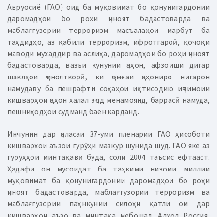
Авруосиё (ГАО) оид ба муқовимат бо қонунигардонии
даромадҳои бо роҳи ҷиноят бадастоварда ва
маблағгузории терроризм масъалаҳои марбут ба
таҳдидҳо, аз қабили терроризм, ифротгароӣ, қочоқи
маводи мухаддир ва аслиҳа, даромадҳои бо роҳи ҷиноят
бадастоварда, вазъи кунунии ҷаҳон, афзоиши дигар
шаклҳои ҷинояткорӣ, ки ҷомеаи ҷаҳониро нигарон
намудаву ба пешрафти соҳаҳои иқтисодию иҷтимоии
кишварҳои ҷаҳон халал эҷод менамоянд, баррасӣ намуда,
пешниҳодҳои судманд баён карданд.
Инчунин дар ҷаласаи 37-уми пленарии ГАО ҳисоботи
кишвархои аъзои гурӯҳи мазкур шунида шуд. ГАО яке аз
гурӯҳҳои минтақавӣ буда, соли 2004 таъсис ёфтааст.
Ҳадафи он мусоидат ба таҳкими низоми миллии
муқовимат ба қонунигардонии даромадҳои бо роҳи
ҷиноят бадастоварда, маблағгузории терроризм ва
маблағгузории паҳнкунии силоҳи қатли ом дар
кишварҳои аъзо ва минтақа мебошад. Алҳол Россия,