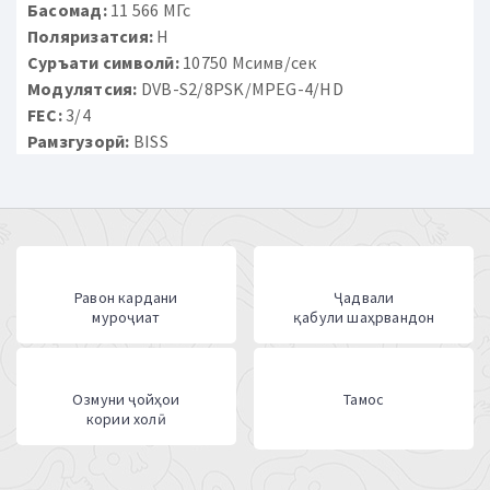
Басомад:
11 566 МГс
Поляризатсия:
H
Суръати символӣ:
10750 Мсимв/сек
Модулятсия:
DVB-S2/8PSK/MPEG-4/HD
FEC:
3/4
Рамзгузорӣ:
BISS
Равон кардани
Ҷадвали
муроҷиат
қабули шаҳрвандон
Озмуни ҷойҳои
Тамос
кории холӣ