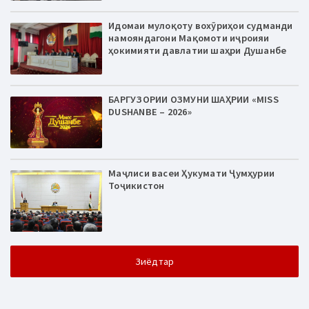
Идомаи мулоқоту вохӯриҳои судманди
намояндагони Мақомоти иҷроияи
ҳокимияти давлатии шаҳри Душанбе
БАРГУЗОРИИ ОЗМУНИ ШАҲРИИ «MISS
DUSHANBE – 2026»
Маҷлиси васеи Ҳукумати Ҷумҳурии
Тоҷикистон
Зиёдтар