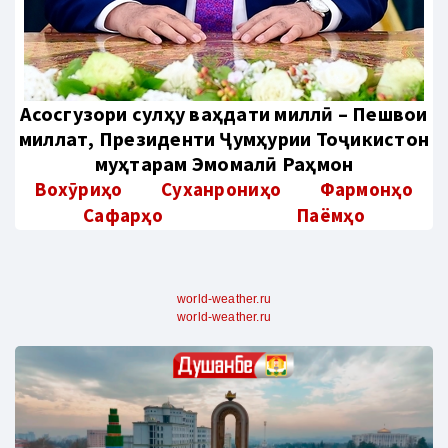
Aсосгузори сулҳу ваҳдати миллӣ – Пешвои
миллат, Президенти Ҷумҳурии Тоҷикистон
муҳтарам Эмомалӣ Раҳмон
Вохӯриҳо
Суханрониҳо
Фармонҳо
Сафарҳо
Паёмҳо
world-weather.ru
world-weather.ru