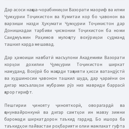
Дар асоси нақша-чорабиниҳои Вазорати маориф ва илми
Ҷумҳурии Тоҷикистон ва Кумитаи кор бо ҷавонон ва
варзиши назди Ҳукумати Ҷумҳурии Тоҷикистон дар
Донишкадаи тарбияи ҷисмонии Тоҷикистон ба номи
Саидмуъмин Раҳимов мулоқоту вохӯриҳои судманд
ташкил карда мешавад.
Дар ҳамоиши навбатӣ масъулони Академияи Вазорати
корҳои дохилии Ҷумҳурии Тоҷикистон ширкат
намуданд. Вохӯрӣ бо мақсади тақвияти ҳисси ватандӯстӣ
ва худшиносии ҷавонон ташкил шуда, дар ҷараёни он
дигар масъалаҳои мубрами рӯз низ мавриди баррасӣ
қарор гирифт.
Пешгирии ҷинояту ҷинояткорӣ, оворагардӣ ва
қонунвайронкунӣ ва дигар самтҳои ин мавзу зимни
баромади ширкатдорон таъкид гардид. Бо ишора ба
таъкидҳои пайвастаи роҳбарияти олии мамлакат гуфта