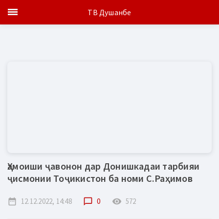
ТВ Душанбе
Ҳамоиши ҷавонон дар Донишкадаи тарбияи
ҷисмонии Тоҷикистон ба номи С.Раҳимов
date_range
12.12.2022, 14:48
chat_bubble_outline
0
remove_red_eye
572