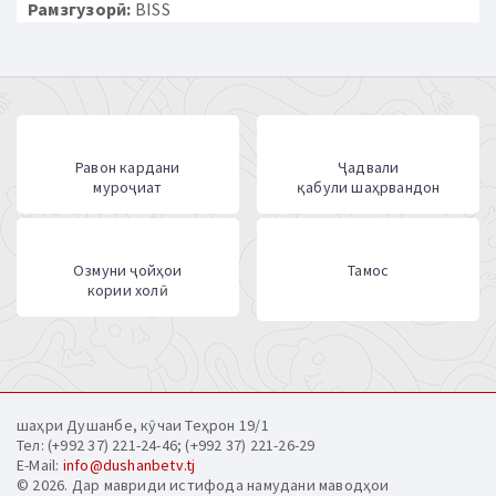
Рамзгузорӣ:
BISS
Равон кардани
Ҷадвали
муроҷиат
қабули шаҳрвандон
Озмуни ҷойҳои
Тамос
кории холӣ
шаҳри Душанбе, кӯчаи Теҳрон 19/1
Тел: (+992 37) 221-24-46; (+992 37) 221-26-29
E-Mail:
info@dushanbetv.tj
© 2026. Дар мавриди истифода намудани маводҳои