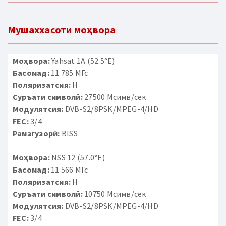
Мушаххасоти моҳвора
Моҳвора:
Yahsat 1A (52.5°E)
Басомад:
11 785 МГс
Поляризатсия:
H
Суръати символӣ:
27500 Мсимв/сек
Модулятсия:
DVB-S2/8PSK/MPEG-4/HD
FEC:
3/4
Рамзгузорӣ:
BISS
Моҳвора:
NSS 12 (57.0°E)
Басомад:
11 566 МГс
Поляризатсия:
H
Суръати символӣ:
10750 Мсимв/сек
Модулятсия:
DVB-S2/8PSK/MPEG-4/HD
FEC:
3/4