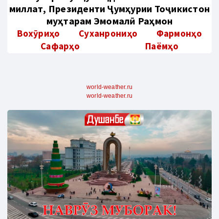
миллат, Президенти Ҷумҳурии Тоҷикистон
муҳтарам Эмомалӣ Раҳмон
Вохӯриҳо
Суханрониҳо
Фармонҳо
Сафарҳо
Паёмҳо
world-weather.ru
world-weather.ru