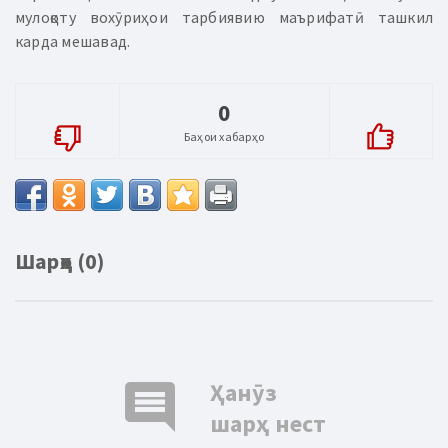
мулоқоту вохӯриҳои тарбиявию маърифатӣ ташкил
карда мешавад.
0
Баҳои хабарҳо
Шарҳҳо (0)
comment
Ҳанӯз
шарҳ нест