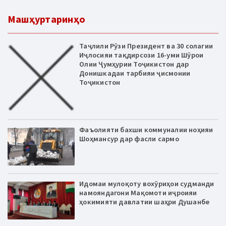
Машҳуртаринҳо
Таҷлили Рӯзи Президент ва 30 солагии
Иҷлосияи тақдирсози 16-уми Шӯрои
Олии Ҷумҳурии Тоҷикистон дар
Донишкадаи тарбияи ҷисмонии
Тоҷикистон
Фаъолияти бахши коммуналии ноҳияи
Шоҳмансур дар фасли сармо
Идомаи мулоқоту вохӯриҳои судманди
намояндагони Мақомоти иҷроияи
ҳокимияти давлатии шаҳри Душанбе