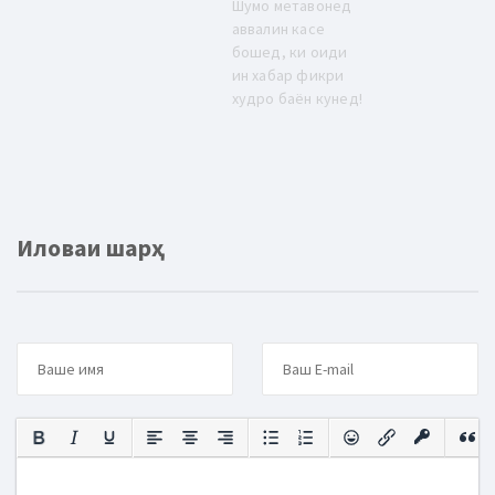
Шумо метавонед
аввалин касе
бошед, ки оиди
ин хабар фикри
худро баён кунед!
Иловаи шарҳ