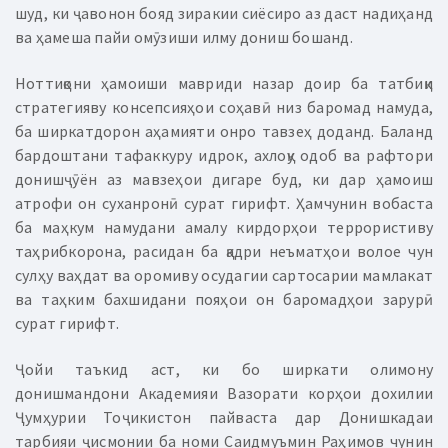
шуд, ки ҷавонон бояд зиракии сиёсиро аз даст надиҳанд
ва ҳамеша пайи омӯзиши илму дониш бошанд.
Ноттиқони ҳамоиши мавриди назар доир ба татбиқи
стратегияву консепсияҳои соҳавӣ низ баромад намуда,
ба ширкатдорон аҳамияти онро тавзеҳ доданд. Баланд
бардоштани тафаккуру идрок, ахлоқу одоб ва рафтори
донишҷӯён аз мавзеҳои дигаре буд, ки дар ҳамоиш
атрофи он суханронӣ сурат гирифт. Ҳамчунин вобаста
ба маҳкум намудани амалу кирдорҳои террористиву
таҳрибкорона, расидан ба қадри неъматҳои волое чун
сулҳу ваҳдат ва оромиву осудагии сартосарии мамлакат
ва таҳким бахшидани пояҳои он баромадҳои зарурӣ
сурат гирифт.
Ҷойи таъкид аст, ки бо ширкати олимону
донишмандони Академияи Вазорати корҳои дохилии
Ҷумҳурии Тоҷикистон пайваста дар Донишкадаи
тарбияи ҷисмонии ба номи Саидмуъмин Раҳимов чунин