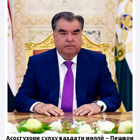
Aсосгузори сулҳу ваҳдати миллӣ – Пешвои