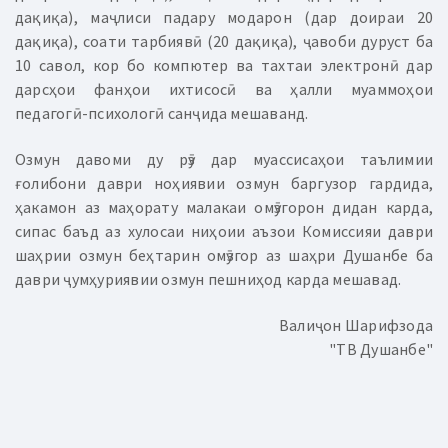
дақиқа), маҷлиси падару модарон (дар доираи 20
дақиқа), соати тарбиявӣ (20 дақиқа), ҷавоби дуруст ба
10 савол, кор бо компютер ва тахтаи электронӣ дар
дарсҳои фанҳои ихтисосӣ ва ҳалли муаммоҳои
педагогӣ-психологӣ санҷида мешаванд.
Озмун давоми ду рӯз дар муассисаҳои таълимии
ғолибони даври ноҳиявии озмун баргузор гардида,
ҳакамон аз маҳорату малакаи омӯзгорон дидан карда,
сипас баъд аз хулосаи ниҳоии аъзои Комиссияи даври
шаҳрии озмун беҳтарин омӯзгор аз шаҳри Душанбе ба
даври ҷумҳуриявии озмун пешниҳод карда мешавад.
Валиҷон Шарифзода
"ТВ Душанбе"