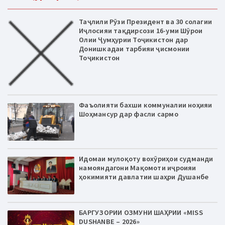
Таҷлили Рӯзи Президент ва 30 солагии
Иҷлосияи тақдирсози 16-уми Шӯрои
Олии Ҷумҳурии Тоҷикистон дар
Донишкадаи тарбияи ҷисмонии
Тоҷикистон
Фаъолияти бахши коммуналии ноҳияи
Шоҳмансур дар фасли сармо
Идомаи мулоқоту вохӯриҳои судманди
намояндагони Мақомоти иҷроияи
ҳокимияти давлатии шаҳри Душанбе
БАРГУЗОРИИ ОЗМУНИ ШАҲРИИ «MISS
DUSHANBE – 2026»