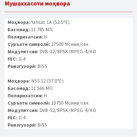
Мушаххасоти моҳвора
Моҳвора:
Yahsat 1A (52.5°E)
Басомад:
11 785 МГс
Поляризатсия:
H
Суръати символӣ:
27500 Мсимв/сек
Модулятсия:
DVB-S2/8PSK/MPEG-4/HD
FEC:
3/4
Рамзгузорӣ:
BISS
Моҳвора:
NSS 12 (57.0°E)
Басомад:
11 566 МГс
Поляризатсия:
H
Суръати символӣ:
10750 Мсимв/сек
Модулятсия:
DVB-S2/8PSK/MPEG-4/HD
FEC:
3/4
Рамзгузорӣ:
BISS