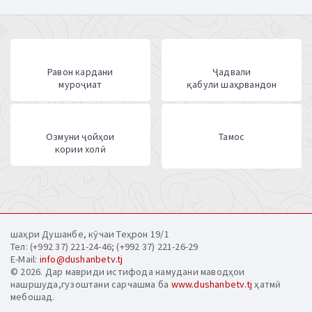
Равон кардани
Ҷадвали
муроҷиат
қабули шаҳрвандон
Озмуни ҷойҳои
Тамос
кории холӣ
шаҳри Душанбе, кӯчаи Теҳрон 19/1
Тел: (+992 37) 221-24-46; (+992 37) 221-26-29
E-Mail:
info@dushanbetv.tj
© 2026. Дар мавриди истифода намудани маводҳои
нашршуда,гузоштани сарчашма ба
www.dushanbetv.tj
ҳатмӣ
мебошад.