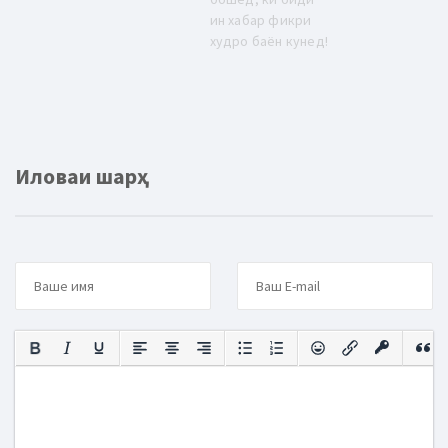
ин хабар фикри
худро баён кунед!
Иловаи шарҳ