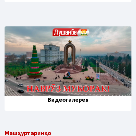
Видеогалерея
Машҳуртаринҳо