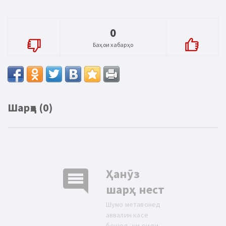
0
Баҳои хабарҳо
Шарҳҳо (0)
comment
Ҳанӯз
шарҳ нест
Шумо метавонед
аввалин касе
бошед, ки оиди