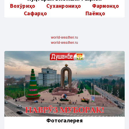
Вохӯриҳо
Суханрониҳо
Фармонҳо
Сафарҳо
Паёмҳо
world-weather.ru
world-weather.ru
Фотогалерея