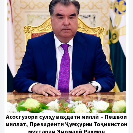
Aсосгузори сулҳу ваҳдати миллӣ – Пешвои
миллат, Президенти Ҷумҳурии Тоҷикистон
муҳтарам Эмомалӣ Раҳмон