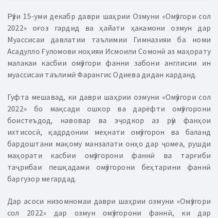
Рӯзи 15-уми декабр даври шаҳрии Озмуни «Омӯзгори сол
2022» оғоз гардид ва ҳайати ҳакамони озмун дар
Муассисаи давлатии таълимии Гимназияи ба номи
Асадулло Ғуломови ноҳияи Исмоили Сомонӣ аз маҳорату
малакаи касбии омӯзгори фанни забони англисии ин
муассисаи таълимӣ Фарангис Одиева дидан карданд.
Гуфта мешавад, ки даври шаҳрии озмуни «Омӯзгори сол
2022» бо мақсади ошкор ва дарёфти омӯзгорони
боистеъдод, навовар ва эҷодкор аз рӯи фанҳои
ихтисосӣ, қадрдонии меҳнати омӯзгорон ва баланд
бардоштани мақому манзалати онҳо дар ҷомеа, рушди
маҳорати касбии омӯзгорони фаннӣ ва тарғиби
таҷрибаи пешқадами омӯзгорони беҳтарини фаннӣ
баргузор мегардад.
Дар асоси низомномаи даври шаҳрии озмуни «Омӯзгори
сол 2022» дар озмун омӯзгорони фаннӣ, ки дар