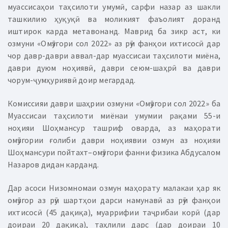
муассисаҳои таҳсилоти умумӣ, сарфи назар аз шакли
ташкилию ҳуқуқӣ ва моликият фаъолият доранд
иштирок карда метавонанд. Маврид ба зикр аст, ки
озмуни «Омӯзгори сол 2022» аз рӯи фанҳои ихтисосӣ дар
чор давр-даври аввал-дар муассисаи таҳсилоти миёна,
даври дуюм ноҳиявӣ, даври сеюм-шаҳрӣ ва даври
чорум-ҷумҳуриявӣ доир мегардад.
Комиссияи даври шаҳрии озмуни «Омӯзгори сол 2022» ба
Муассисаи таҳсилоти миёнаи умумии рақами 55-и
ноҳияи Шоҳмансур ташриф оварда, аз маҳорати
омӯзгории ғолиби даври ноҳиявии озмун аз ноҳияи
Шоҳмансури пойтахт–омӯзгори фанни физика Абдусалом
Назаров дидан карданд.
Дар асоси Низомномаи озмун маҳорату малакаи ҳар як
омӯзгор аз рӯи шартҳои дарси намунавӣ аз рӯи фанҳои
ихтисосӣ (45 дақиқа), муаррифии таҷрибаи корӣ (дар
доираи 20 дақиқа), таҳлили дарс (дар доираи 10