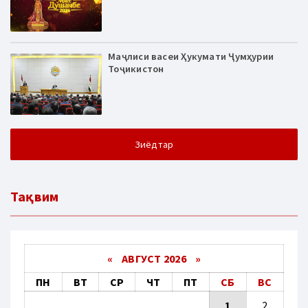
Маҷлиси васеи Ҳукумати Ҷумҳурии
Тоҷикистон
Зиёдтар
Тақвим
«
АВГУСТ 2026 »
ПН
ВТ
СР
ЧТ
ПТ
СБ
ВС
1
2