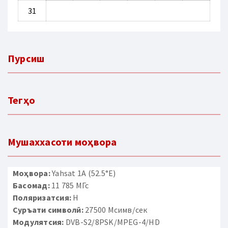
31
Пурсиш
Тегҳо
Мушаххасоти моҳвора
Моҳвора:
Yahsat 1A (52.5°E)
Басомад:
11 785 МГс
Поляризатсия:
H
Суръати символӣ:
27500 Мсимв/сек
Модулятсия:
DVB-S2/8PSK/MPEG-4/HD