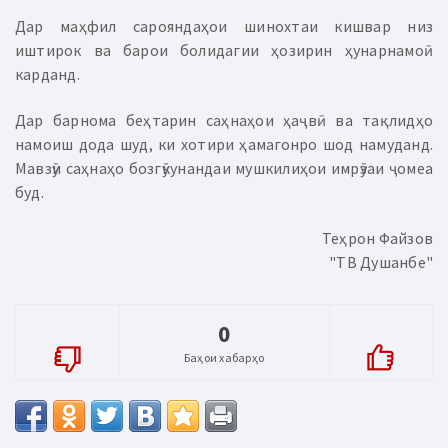
Дар маҳфил сарояндаҳои шинохтаи кишвар низ
иштирок ва барои болидагии ҳозирин ҳунарнамоӣ
карданд.
Дар барнома беҳтарин саҳнаҳои ҳаҷвӣ ва тақлидҳо
намоиш дода шуд, ки хотири ҳамагонро шод намуданд.
Мавзӯи саҳнаҳо бозгӯкунандаи мушкилиҳои имрӯзаи ҷомеа
буд.
Теҳрон Файзов
"ТВ Душанбе"
0
Баҳои хабарҳо