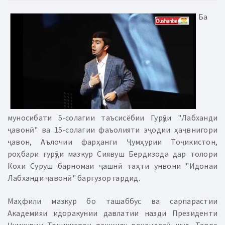
Ба
муносибати 5-солагии таъсисёбии Гурӯҳи "Лабханди
ҷавонӣ" ва 15-солагии фаъолияти эҷодии ҳаҷвнигори
ҷавон, Аълочии фарҳанги Ҷумҳурии Тоҷикистон,
роҳбари гурӯҳи мазкур Сиявуш Бердизода дар толори
Кохи Суруш барномаи ҷашнӣ таҳти унвони "Идонаи
Лабханди ҷавонӣ" баргузор гардид.
Маҳфили мазкур бо ташаббус ва сарпарастии
Академияи идоракунии давлатии назди Президенти
Ҷумҳурии Тоҷикистон ташкилу роҳандозӣ шуд. Тавре