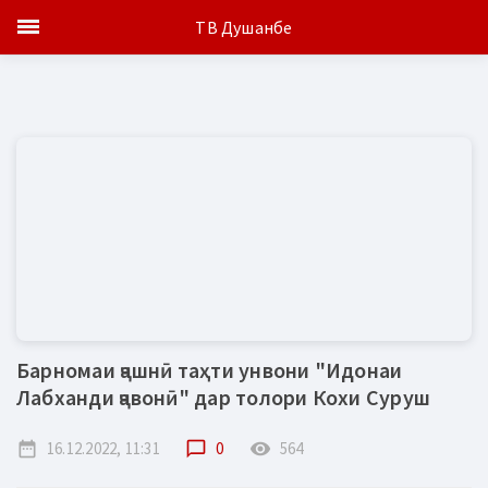
ТВ Душанбе
Барномаи ҷашнӣ таҳти унвони "Идонаи
Лабханди ҷавонӣ" дар толори Кохи Суруш
date_range
16.12.2022, 11:31
chat_bubble_outline
0
remove_red_eye
564