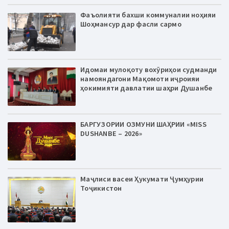
Фаъолияти бахши коммуналии ноҳияи
Шоҳмансур дар фасли сармо
Идомаи мулоқоту вохӯриҳои судманди
намояндагони Мақомоти иҷроияи
ҳокимияти давлатии шаҳри Душанбе
БАРГУЗОРИИ ОЗМУНИ ШАҲРИИ «MISS
DUSHANBE – 2026»
Маҷлиси васеи Ҳукумати Ҷумҳурии
Тоҷикистон