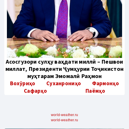
Aсосгузори сулҳу ваҳдати миллӣ – Пешвои
миллат, Президенти Ҷумҳурии Тоҷикистон
муҳтарам Эмомалӣ Раҳмон
Вохӯриҳо
Суханрониҳо
Фармонҳо
Сафарҳо
Паёмҳо
world-weather.ru
world-weather.ru