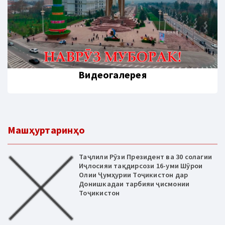
Видеогалерея
Машҳуртаринҳо
Таҷлили Рӯзи Президент ва 30 солагии
Иҷлосияи тақдирсози 16-уми Шӯрои
Олии Ҷумҳурии Тоҷикистон дар
Донишкадаи тарбияи ҷисмонии
Тоҷикистон