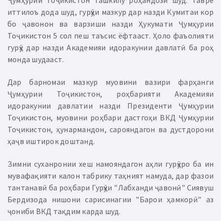
иттилоъ дода шуд, гурӯҳи мазкур дар назди Кумитаи кор
бо ҷавонон ва варзиши назди Ҳукумати Ҷумҳурии
Тоҷикистон 5 сол пеш таъсис ёфтааст. Ҳоло фаъолияти
гурӯҳ дар назди Академияи идоракунии давлатӣ ба роҳ
монда шудааст.
Дар барномаи мазкур муовини вазири фарҳанги
Ҷумҳурии Тоҷикистон, роҳбарияти Академияи
идоракунии давлатии назди Президенти Ҷумҳурии
Тоҷикистон, муовини роҳбари дастгоҳи ВКД Ҷумҳурии
Тоҷикистон, ҳунармандон, сарояндагон ва дустдорони
ҳаҷв иштирок доштанд.
Зимни суханронии хеш намояндагон аҳли гурӯҳро ба ин
мувафақияти калон табрику таҳният намуда, дар фазои
тантанавӣ ба роҳбари Гурӯҳи "Лабханди ҷавонӣ" Сиявуш
Бердизода нишони сарисинагии "Барои ҳамкорӣ" аз
ҷониби ВКД тақдим карда шуд.