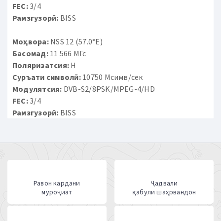
FEC:
3/4
Рамзгузорӣ:
BISS
Моҳвора:
NSS 12 (57.0°E)
Басомад:
11 566 МГс
Поляризатсия:
H
Суръати символӣ:
10750 Мсимв/сек
Модулятсия:
DVB-S2/8PSK/MPEG-4/HD
FEC:
3/4
Рамзгузорӣ:
BISS
Равон кардани
Ҷадвали
муроҷиат
қабули шаҳрвандон