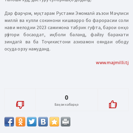
Дар фарҷом, муҳтарам Рустами Эмомалӣ аъзои Маҷлиси
миллӣ ва кулли сокинони кишварро бо фарорасии соли
нави мелодии 2023 самимона табрик гуфта, барои онҳо
рӯзгори босаодат, иқболи баланд, файзу баракати
зиндагӣ ва ба Тоҷикистони азизамон ояндаи ободу
осуда орзу намуданд.
www.majmilli.tj
0
Баҳои хабарҳо