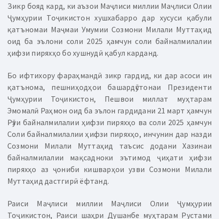
Зикр бояд кард, ки аъзои Маҷлиси миллии Маҷлиси Олии
Ҷумҳурии Тоҷикистон хушхабарро дар хусуси қабули
қатъномаи Маҷмаи Умумии Созмони Милали Муттаҳид
оид ба эълони соли 2025 ҳамчун соли байналмилалии
ҳифзи пиряхҳо бо хушнудӣ қабул карданд.
Бо ифтихору фараҳмандӣ зикр гардид, ки дар асоси ин
қатънома, пешниҳодҳои башардӯстонаи Президенти
Ҷумҳурии Тоҷикистон, Пешвои миллат муҳтарам
Эмомалӣ Раҳмон оид ба эълон гардидани 21 март ҳамчун
Рӯзи байналмилалии ҳифзи пиряхҳо ва соли 2025 ҳамчун
Соли байналмилалии ҳифзи пиряхҳо, инчунин дар назди
Созмони Милали Муттаҳид таъсис додани Хазинаи
байналмилалии мақсадноки эътимод ҷиҳати ҳифзи
пиряхҳо аз ҷониби кишварҳои узви Созмони Милали
Муттаҳид дастгирӣ ёфтанд.
Раиси Маҷлиси миллии Маҷлиси Олии Ҷумҳурии
Тоҷикистон, Раиси шаҳри Душанбе муҳтарам Рустами