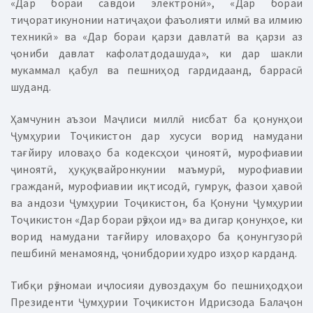
«Дар бораи савдои электронӣ», «Дар бораи
тиҷоратикунонии натиҷаҳои фаъолияти илмӣ ва илмию
техникӣ» ва «Дар бораи қарзи давлатӣ ва қарзи аз
ҷониби давлат кафолатдодашуда», ки дар шакли
мукаммал қабул ва пешниҳод гардидаанд, баррасӣ
шуданд.
Ҳамчунин аъзои Маҷлиси миллӣ нисбат ба қонунҳои
Ҷумҳурии Тоҷикистон дар хусуси ворид намудани
тағйиру иловаҳо ба кодексҳои ҷиноятӣ, мурофиавии
ҷиноятӣ, ҳуқуқвайронкунии маъмурӣ, мурофиавии
гражданӣ, мурофиавии иқтисодӣ, гумрук, фазои ҳавоӣ
ва андози Ҷумҳурии Тоҷикистон, ба Қонуни Ҷумҳурии
Тоҷикистон «Дар бораи рӯзҳои ид» ва дигар қонунҳое, ки
ворид намудани тағйиру иловаҳоро ба қонунгузорӣ
пешбинӣ менамоянд, ҷонибдории худро изҳор карданд.
Тибқи рӯзномаи иҷлосияи дувоздаҳум бо пешниҳодҳои
Президенти Ҷумҳурии Тоҷикистон Идрисзода Балаҷон