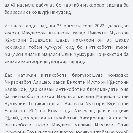
аз 40 масъала қабул ва бо тартиби муқарраргардида ба
баррасии онҳо шурӯъ намуданд.
Иттилоъ дода шуд, ки 26 августи соли 2022 ҷаласаҳои
якҷояи Маҷлисҳои вакилони халқи Вилояти Мухтори
Кӯҳистони Бадахшон, шаҳру ноҳияҳои он ва шаҳру
ноҳияҳои тобеи ҷумҳурӣ оид ба интихоботи аъзои
Маҷлиси миллии Маҷлиси Олии Ҷумҳурии Тоҷикистон ба
ивази аъзои хориҷшуда доир гардид.
Дар натиҷаи интихоботи баргузоршуда номзадҳо
Мирзонабот Алишер, раиси Вилояти Мухтори Кӯҳистони
Бадахшон, дар ҳавзаи интихоботии бисёрмандатӣ оид
ба интихоботи аъзои Маҷлиси миллии Маҷлиси Олии
Ҷумҳурии Тоҷикистон аз Вилояти Мухтори Кӯҳистони
Бадахшон №1 ва Исматзода Азизулло, раиси ноҳияи
Рӯдакӣ, дар ҳавзаи интихоботии бисёрмандатӣ оид ба
интихоботи аъзои Маҷлиси миллии Маҷлиси Олии
Ҷумҳурии Тоҷикистон аз шаҳру ноҳияҳои тобеи ҷумҳурӣ