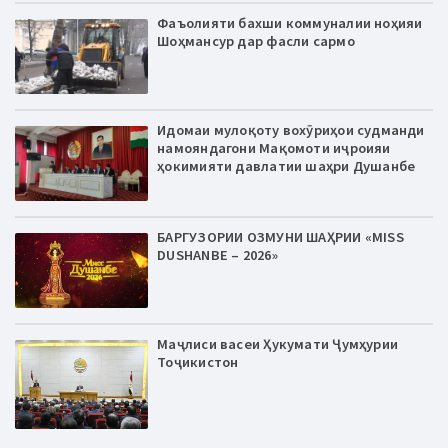
Фаъолияти бахши коммуналии ноҳияи
Шоҳмансур дар фасли сармо
Идомаи мулоқоту вохӯриҳои судманди
намояндагони Мақомоти иҷроияи
ҳокимияти давлатии шаҳри Душанбе
БАРГУЗОРИИ ОЗМУНИ ШАҲРИИ «MISS
DUSHANBE – 2026»
Маҷлиси васеи Ҳукумати Ҷумҳурии
Тоҷикистон