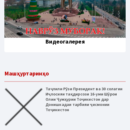
Видеогалерея
Машҳуртаринҳо
Таҷлили Рӯзи Президент ва 30 солагии
Иҷлосияи тақдирсози 16-уми Шӯрои
Олии Ҷумҳурии Тоҷикистон дар
Донишкадаи тарбияи ҷисмонии
Тоҷикистон