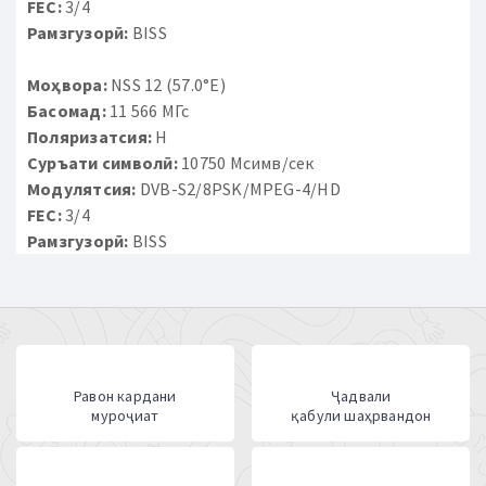
FEC:
3/4
Рамзгузорӣ:
BISS
Моҳвора:
NSS 12 (57.0°E)
Басомад:
11 566 МГс
Поляризатсия:
H
Суръати символӣ:
10750 Мсимв/сек
Модулятсия:
DVB-S2/8PSK/MPEG-4/HD
FEC:
3/4
Рамзгузорӣ:
BISS
Равон кардани
Ҷадвали
муроҷиат
қабули шаҳрвандон