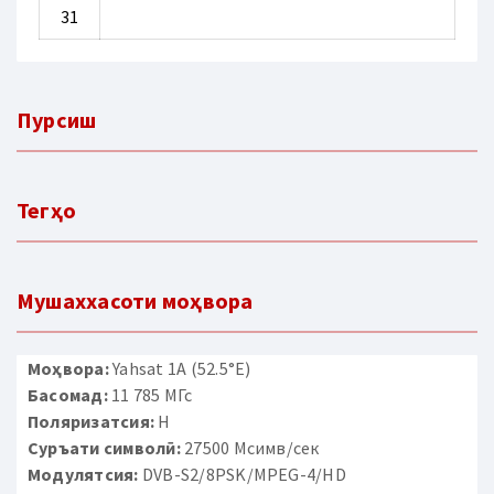
31
Пурсиш
Тегҳо
Мушаххасоти моҳвора
Моҳвора:
Yahsat 1A (52.5°E)
Басомад:
11 785 МГс
Поляризатсия:
H
Суръати символӣ:
27500 Мсимв/сек
Модулятсия:
DVB-S2/8PSK/MPEG-4/HD