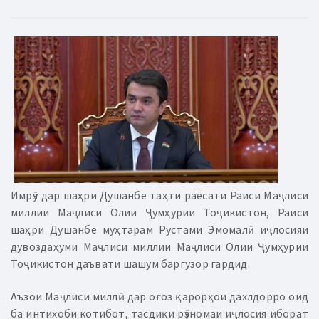
Имрӯз дар шаҳри Душанбе таҳти раёсати Раиси Маҷлиси
миллии Маҷлиси Олии Ҷумҳурии Тоҷикистон, Раиси
шаҳри Душанбе муҳтарам Рустами Эмомалӣ иҷлосияи
дувоздаҳуми Маҷлиси миллии Маҷлиси Олии Ҷумҳурии
Тоҷикистон даъвати шашум баргузор гардид.
Аъзои Маҷлиси миллӣ дар оғоз қарорҳои дахлдорро оид
ба интихоби котибот, тасдиқи рӯзномаи иҷлосия иборат