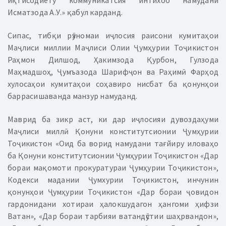
иқтисодиёту коммуникатсия интихоб намудани
Исматзода А.У.» қабул карданд.
Сипас, тибқи рӯзномаи иҷлосия раисони кумитаҳои
Маҷлиси миллии Маҷлиси Олии Ҷумҳурии Тоҷикистон
Раҳмон Дилшод, Ҳакимзода Қурбон, Гулзода
Маҳмадшоҳ, Ҷумъазода Шарифҷон ва Раҳимӣ Фарҳод
хулосаҳои кумитаҳои соҳавиро нисбат ба қонунҳои
баррасишаванда манзур намуданд.
Маврид ба зикр аст, ки дар иҷлосияи дувоздаҳуми
Маҷлиси миллӣ Қонуни конститутсионии Ҷумҳурии
Тоҷикистон «Оид ба ворид намудани тағйиру иловаҳо
ба Қонуни конститутсионии Ҷумҳурии Тоҷикистон «Дар
бораи мақомоти прокуратураи Ҷумҳурии Тоҷикистон»,
Кодекси мадании Ҷумхурии Тоҷикистон, инчунин
қонунҳои Ҷумҳурии Тоҷикистон «Дар бораи ҷовидон
гардонидани хотираи ҳалокшудагон ҳангоми ҳифзи
Ватан», «Дар бораи тарбияи ватандӯстии шаҳрвандон»,