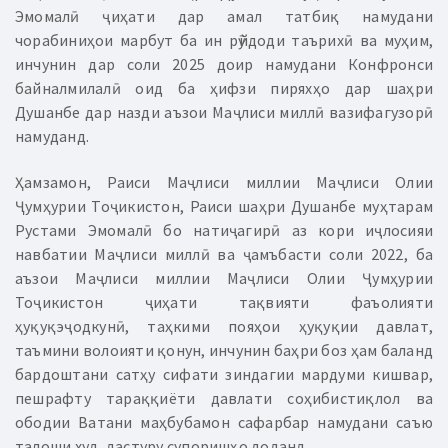
Эмомалӣ ҷиҳати дар амал татбиқ намудани
чорабиниҳои марбут ба ин рӯйдоди таърихӣ ва муҳим,
инчунин дар соли 2025 доир намудани Конфронси
байналмилалӣ оид ба ҳифзи пиряхҳо дар шаҳри
Душанбе дар назди аъзои Маҷлиси миллӣ вазифагузорӣ
намуданд.
Ҳамзамон, Раиси Маҷлиси миллии Маҷлиси Олии
Ҷумҳурии Тоҷикистон, Раиси шаҳри Душанбе муҳтарам
Рустами Эмомалӣ бо натиҷагирӣ аз кори иҷлосияи
навбатии Маҷлиси миллӣ ва ҷамъбасти соли 2022, ба
аъзои Маҷлиси миллии Маҷлиси Олии Ҷумҳурии
Тоҷикистон ҷиҳати тақвияти фаъолияти
ҳуқуқэҷодкунӣ, таҳкими пояҳои ҳуқуқии давлат,
таъмини волоияти қонун, инчунин баҳри боз ҳам баланд
бардоштани сатҳу сифати зиндагии мардуми кишвар,
пешрафту тараққиёти давлати соҳибистиқлол ва
ободии Ватани маҳбубамон сафарбар намудани саъю
талоши худ, дастуру супоришҳо доданд.