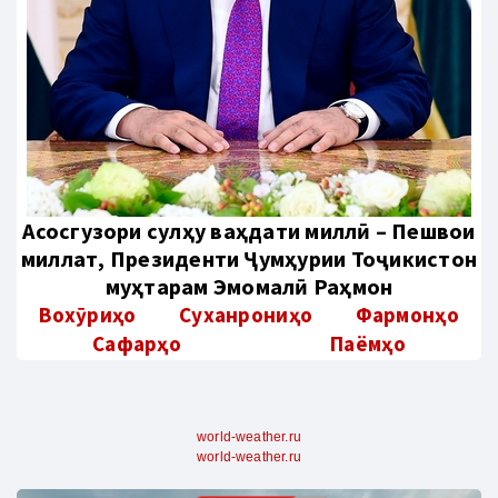
Aсосгузори сулҳу ваҳдати миллӣ – Пешвои
миллат, Президенти Ҷумҳурии Тоҷикистон
муҳтарам Эмомалӣ Раҳмон
Вохӯриҳо
Суханрониҳо
Фармонҳо
Сафарҳо
Паёмҳо
world-weather.ru
world-weather.ru