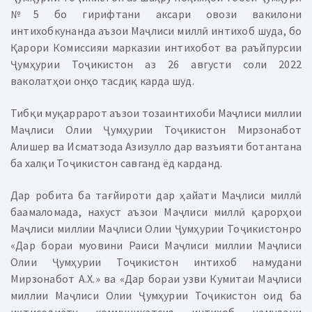
№5 бо гирифтани аксари овози вакилони
интихобкунанда аъзои Маҷлиси миллӣ интихоб шуда, бо
Қарори Комиссияи марказии интихобот ва раъйпурсии
Ҷумҳурии Тоҷикистон аз 26 августи соли 2022
ваколатҳои онҳо тасдиқ карда шуд.
Тибқи муқаррарот аъзои тозаинтихоби Маҷлиси миллии
Маҷлиси Олии Ҷумҳурии Тоҷикистон Мирзонабот
Алишер ва Исматзода Азизулло дар вазъияти ботантана
ба халқи Тоҷикистон савганд ёд карданд.
Дар робита ба тағйироти дар ҳайати Маҷлиси миллӣ
баамаломада, нахуст аъзои Маҷлиси миллӣ қарорҳои
Маҷлиси миллии Маҷлиси Олии Ҷумҳурии Тоҷикистонро
«Дар бораи муовини Раиси Маҷлиси миллии Маҷлиси
Олии Ҷумҳурии Тоҷикистон интихоб намудани
Мирзонабот А.Х.» ва «Дар бораи узви Кумитаи Маҷлиси
миллии Маҷлиси Олии Ҷумҳурии Тоҷикистон оид ба