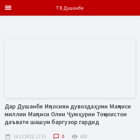
ТВ Душанбе
Дар Душанбе Иҷлосияи дувоздаҳуми Маҷлиси
миллии Маҷлиси Олии Ҷумҳурии Тоҷикистон
даъвати шашум баргузор гардид
date_range
16.12.2022, 17:33
chat_bubble_outline
0
remove_red_eye
630