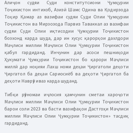
Алиҷон судяи Суди конститутсиони Ҷумҳурии
Тоҷикистон интихоб, Азизӣ Шамс Одина ва Қодирзода
Тоҳир Қамар аз вазифаи судяи Суди Олии Ҷумҳурии
Тоҷикистон ва Мирзозода Парвиз Таваккал аз вазифаи
судяи Суди Олии иқтисодии Ҷумҳурии Тоҷикистон
бозхонд карда шуда, дар ин хусус қарорҳои дахлдори
Маҷлиси миллии Маҷлиси Олии Ҷумҳурии Тоҷикистон
қабул гардиданд. Инчунин дар асоси пешниҳоди
Ҳукумати Ҷумҳурии Тоҷикистон бо қарори Маҷлиси
миллӣ дар ноҳияи Лахш номи деҳаи Ҷиргатоли деҳоти
Ҷиргатол ба деҳаи Сариосиёб ва деҳоти Ҷиргатол ба
деҳоти Наврӯз иваз карда шуданд.
Тибқи рӯзномаи иҷлосия ҳамчунин сме­таи хароҷоти
Маҷлиси миллии Маҷлиси Олии Ҷумҳурии Тоҷи­кис­тон
барои соли 2023 ва басти вазифаҳои Дастгоҳи Маҷлиси
миллии Маҷлиси Олии Ҷумҳурии Тоҷикистон» тасдиқ
гардиданд.