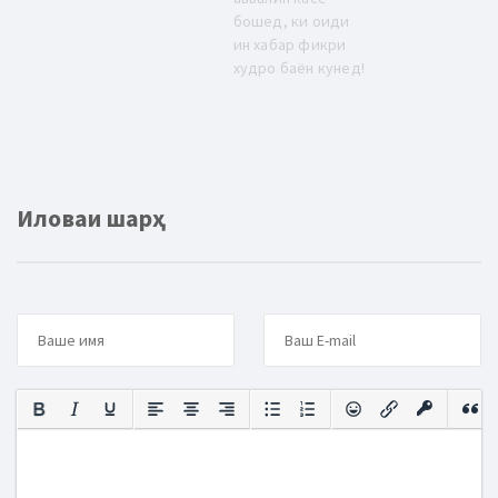
бошед, ки оиди
ин хабар фикри
худро баён кунед!
Иловаи шарҳ