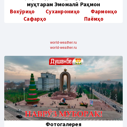
муҳтарам Эмомалӣ Раҳмон
Вохӯриҳо
Суханрониҳо
Фармонҳо
Сафарҳо
Паёмҳо
world-weather.ru
world-weather.ru
Фотогалерея