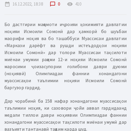
date_range
16.12.2022, 18:38
chat_bubble_outline
0
remove_red_eye
410
Бо дастгирии мақомоти иҷроияи ҳокимияти давлатии
ноҳияи Исмоили Сомонӣ дар ҳамкорӣ бо шуъбаи
маорифи ноҳия ва бо ташаббуси Муассисаи давлатии
«Маркази дарёфт ва рушди истеъдодҳои ноҳияи
Исмоили Сомонӣ» дар толори Муассисаи таҳсилоти
миёнаи умумии рақами 12-и ноҳияи Исмоили Сомонӣ
маросими ҷоизасупории ғолибони даври дуюми
(ноҳиявӣ) Олимпиадаи фаннии хонандагони
муассисаҳои таълимии ноҳияи Исмоили Сомонӣ
баргузор гардид.
Дар чорабинӣ ба 158 нафар хонандагони муассисаҳои
таълимии ноҳия, ки сазовори ҷойи аввал гардидаанд
медали тиллои даври ноҳиявии Олимпиадаи фаннии
хонандагони муассисаҳои таҳсилоти миёнаи умумӣ дар
вазъияти тантанавӣ тақдим карда шуд.