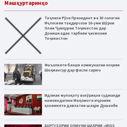
Машҳуртаринҳо
Таҷлили Рӯзи Президент ва 30 солагии
Иҷлосияи тақдирсози 16-уми Шӯрои
Олии Ҷумҳурии Тоҷикистон дар
Донишкадаи тарбияи ҷисмонии
Тоҷикистон
Фаъолияти бахши коммуналии ноҳияи
Шоҳмансур дар фасли сармо
Идомаи мулоқоту вохӯриҳои судманди
намояндагони Мақомоти иҷроияи
ҳокимияти давлатии шаҳри Душанбе
БАРГУЗОРИИ ОЗМУНИ ШАҲРИИ «MISS