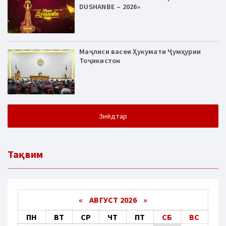
DUSHANBE – 2026»
Маҷлиси васеи Ҳукумати Ҷумҳурии
Тоҷикистон
Зиёдтар
Тақвим
«
АВГУСТ 2026 »
ПН
ВТ
СР
ЧТ
ПТ
СБ
ВС