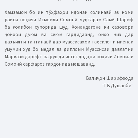
Ҳамзамон бо ин тӯҳфаҳои идонаи солинавӣ аз номи
раиси ноҳияи Исмоили Сомонӣ муҳтарам Самӣ Шариф
ба ғолибон супорида шуд. Хонандагоне ки сазовори
ҷойҳои дуюм ва сеюм гардидаанд, онҳо низ дар
вазъияти тантанавӣ дар муассисаҳои таҳсилоти миёнаи
умумии худ бо медал ва дипломи Муассисаи давлатии
Маркази дарёфт ва рушди истеъдодҳои ноҳияи Исмоили
Сомонӣ сарфароз гардонида мешаванд.
Валиҷон Шарифзода
"ТВ Душанбе"