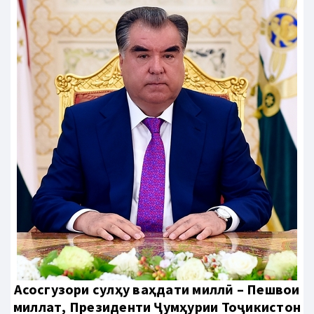
Aсосгузори сулҳу ваҳдати миллӣ – Пешвои
миллат, Президенти Ҷумҳурии Тоҷикистон