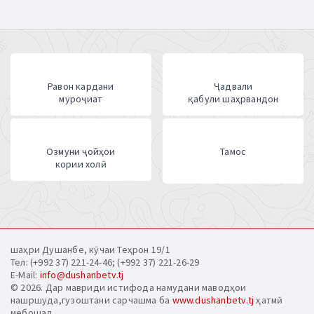
Равон кардани
Ҷадвали
муроҷиат
қабули шаҳрвандон
Озмуни ҷойҳои
Тамос
кории холӣ
шаҳри Душанбе, кӯчаи Теҳрон 19/1
Тел: (+992 37) 221-24-46; (+992 37) 221-26-29
E-Mail:
info@dushanbetv.tj
© 2026. Дар мавриди истифода намудани маводҳои
нашршуда,гузоштани сарчашма ба
www.dushanbetv.tj
ҳатмӣ
мебошад.