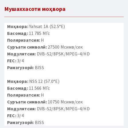
Мушаххасоти моҳвора
Моҳвора:
Yahsat 1A (52.5°E)
Басомад:
11 785 МГс
Поляризатсия:
H
Суръати символӣ:
27500 Мсимв/сек
Модулятсия:
DVB-S2/8PSK/MPEG-4/HD
FEC:
3/4
Рамзгузорӣ:
BISS
Моҳвора:
NSS 12 (57.0°E)
Басомад:
11 566 МГс
Поляризатсия:
H
Суръати символӣ:
10750 Мсимв/сек
Модулятсия:
DVB-S2/8PSK/MPEG-4/HD
FEC:
3/4
Рамзгузорӣ:
BISS