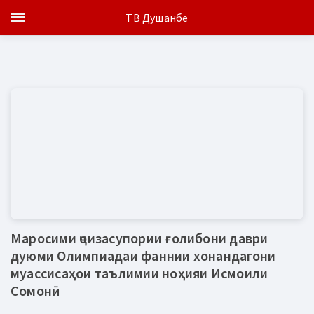
ТВ Душанбе
Маросими ҷоизасупории ғолибони даври
дуюми Олимпиадаи фаннии хонандагони
муассисаҳои таълимии ноҳияи Исмоили
Сомонӣ