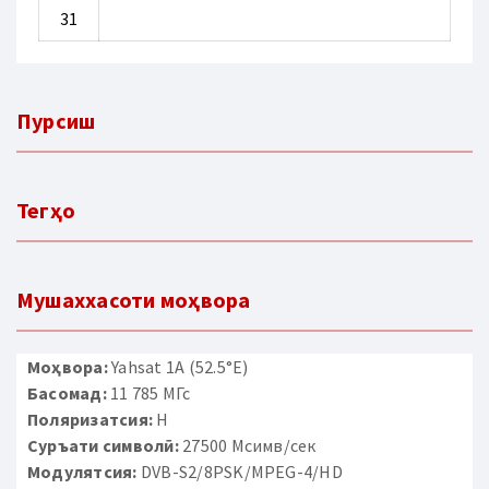
31
Пурсиш
Тегҳо
Мушаххасоти моҳвора
Моҳвора:
Yahsat 1A (52.5°E)
Басомад:
11 785 МГс
Поляризатсия:
H
Суръати символӣ:
27500 Мсимв/сек
Модулятсия:
DVB-S2/8PSK/MPEG-4/HD