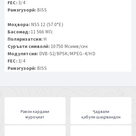
FEC:
3/4
Рамзгузорӣ:
BISS
Моҳвора:
NSS 12 (57.0°E)
Басомад:
11 566 МГс
Поляризатсия:
H
Суръати символӣ:
10750 Мсимв/сек
Модулятсия:
DVB-S2/8PSK/MPEG-4/HD
FEC:
3/4
Рамзгузорӣ:
BISS
Равон кардани
Ҷадвали
муроҷиат
қабули шаҳрвандон