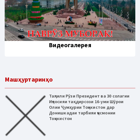
Видеогалерея
Машҳуртаринҳо
Таҷлили Рӯзи Президент ва 30 солагии
Иҷлосияи тақдирсози 16-уми Шӯрои
Олии Ҷумҳурии Тоҷикистон дар
Донишкадаи тарбияи ҷисмонии
Тоҷикистон