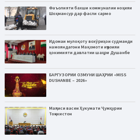
Фаъолияти бахши коммуналии ноҳияи
Шоҳмансур дар фасли сармо
Идомаи мулоқоту вохӯриҳои судманди
намояндагони Мақомоти иҷроияи
ҳокимияти давлатии шаҳри Душанбе
БАРГУЗОРИИ ОЗМУНИ ШАҲРИИ «MISS
DUSHANBE – 2026»
Маҷлиси васеи Ҳукумати Ҷумҳурии
Тоҷикистон