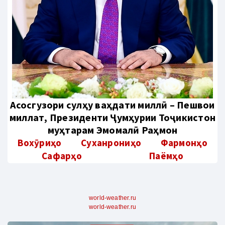
Aсосгузори сулҳу ваҳдати миллӣ – Пешвои
миллат, Президенти Ҷумҳурии Тоҷикистон
муҳтарам Эмомалӣ Раҳмон
Вохӯриҳо
Суханрониҳо
Фармонҳо
Сафарҳо
Паёмҳо
world-weather.ru
world-weather.ru