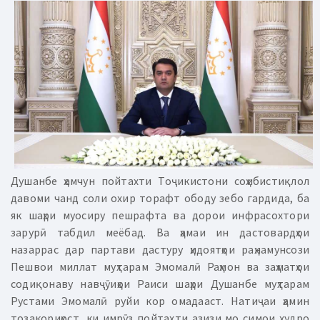
Душанбе ҳамчун пойтахти Тоҷикистони соҳибистиқлол
давоми чанд соли охир торафт ободу зебо гардида, ба
як шаҳри муосиру пешрафта ва дорои инфрасохтори
зарурӣ табдил меёбад. Ва ҳамаи ин дастовардҳои
назаррас дар партави дастуру ҳидоятҳои раҳнамунсози
Пешвои миллат муҳтарам Эмомалӣ Раҳмон ва заҳматҳои
содиқонаву навҷӯиҳои Раиси шаҳри Душанбе муҳтарам
Рустами Эмомалӣ руйи кор омадааст. Натиҷаи ҳамин
тозакориҳост, ки имрӯз пойтахти азизи мо симои худро