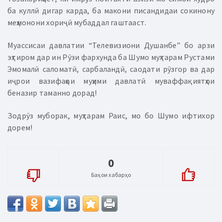
ба куллӣ дигар карда, ба макони писандидаи сокинону
меҳмонони хориҷӣ мубаддал гаштааст.
Муассисаи давлатии “Телевизиони Душанбе” бо арзи
эҳтиром дар ин Рӯзи фархунда ба Шумо муҳтарам Рустами
Эмомалӣ саломатӣ, сарбаландӣ, саодати рӯзгор ва дар
иҷрои вазифаҳои муҳими давлатӣ муваффақиятҳои
беназир таманно дорад!
Зодрӯз муборак, муҳтарам Раис, мо бо Шумо ифтихор
дорем!
0
Баҳои хабарҳо