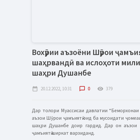
Вохӯрии аъзоёни Шӯрои ҷамъи
шаҳрвандӣ ва ислоҳоти мил
шаҳри Душанбе
date_range
20.12.2022, 10:31
chat_bubble_outline
0
remove_red_eye
379
Дар толори Муассисаи давлатии “Беморхонаи
аъзои Шӯрои ҷамъиятӣ оид ба мусоидати ҷомеа
шаҳри Душанбе доир гардид. Дар он аъзои
ҷамъиятӣ ширкат варзиданд.