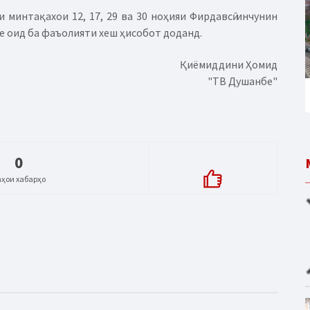
 минтақахои 12, 17, 29 ва 30 ноҳияи Фирдавсӣ инчунин
 оид ба фаъолияти хеш ҳисобот доданд.
Қиёмиддини Ҳомид
"ТВ Душанбе"
0
аҳои хабарҳо