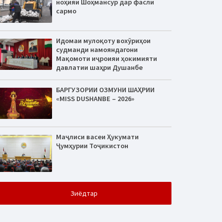
ноҳияи Шоҳмансур дар фасли
сармо
Идомаи мулоқоту вохӯриҳои
судманди намояндагони
Мақомоти иҷроияи ҳокимияти
давлатии шаҳри Душанбе
БАРГУЗОРИИ ОЗМУНИ ШАҲРИИ
«MISS DUSHANBE – 2026»
Маҷлиси васеи Ҳукумати
Ҷумҳурии Тоҷикистон
Зиёдтар