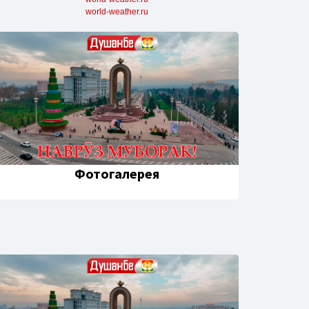
world-weather.ru
Фотогалерея