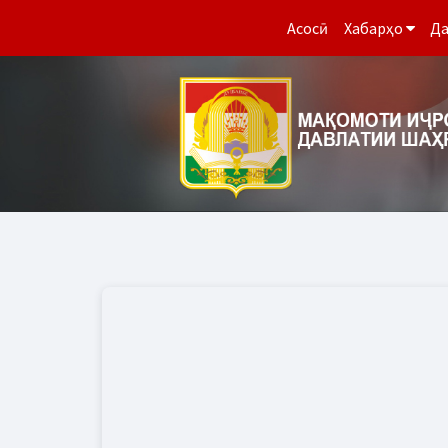
Асосӣ
Хабарҳо
Да