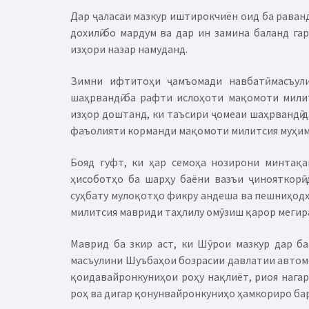
Дар ҷаласаи мазкур иштирокчиён оид ба раван
дохилӣ бо мардум ва дар ин замина баланд г
изҳори назар намуданд.
Зимни ифтитоҳи ҷамъомади навбатӣ масъули
шаҳрвандӣ ба рафти ислоҳоти мақомоти милит
изҳор доштанд, ки таъсири ҷомеаи шаҳрвандӣ 
фаъолияти корманди мақомоти милитсия муҳим
Бояд гуфт, ки ҳар семоҳа нозирони минтақа
ҳисоботҳо ба шарҳу баёни вазъи ҷинояткорӣ 
суҳбату мулоқотҳо фикру андеша ва пешниҳодҳо
милитсия мавриди таҳлилу омӯзиш қарор мегир
Маврид ба зкир аст, ки Шӯрои мазкур дар б
масъулини Шуъбаҳои бозрасии давлатии автом
қоидавайронкуниҳои роҳу нақлиёт, риоя нагар
роҳ ва дигар қонунвайронкуниҳо ҳамкориро ба