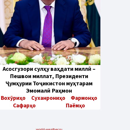
Aсосгузори сулҳу ваҳдати миллӣ –
Пешвои миллат, Президенти
Ҷумҳурии Тоҷикистон муҳтарам
Эмомалӣ Раҳмон
Вохӯриҳо
Суханрониҳо
Фармонҳо
Сафарҳо
Паёмҳо
world-weather.ru