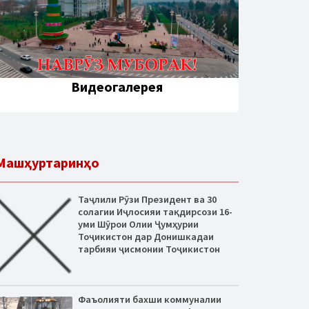
Видеогалерея
Машҳуртаринҳо
Таҷлили Рӯзи Президент ва 30
солагии Иҷлосияи тақдирсози 16-
уми Шӯрои Олии Ҷумҳурии
Тоҷикистон дар Донишкадаи
тарбияи ҷисмонии Тоҷикистон
Фаъолияти бахши коммуналии