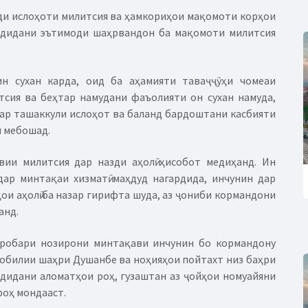
ди ислоҳоти милитсия ва ҳамкориҳои мақомоти корҳои
ардидани эътимоди шаҳрвандон ба мақомоти милитсия
н сухан карда, оид ба аҳамияти таваҷҷӯҳи чомеаи
сия ва беҳтар намудани фаъолияти он сухан намуда,
дар ташаккули ислоҳот ва баланд бардоштани касбияти
 мебошад.
вии милитсия дар назди аҳолӣ ҳисобот медиҳанд. Ин
дар минтақаи хизматӣ маҳдуд нагардида, инчунин дар
и аҳолӣ ба назар гирифта шуда, аз ҷониби кормандони
анд.
аробари нозирони минтақави инчунин бо кормандону
обилии шаҳри Душанбе ва ноҳияҳои пойтахт низ баҳри
дидани аломатҳои роҳ, гузаштан аз ҷойҳои номуайяни
роҳ мондааст.