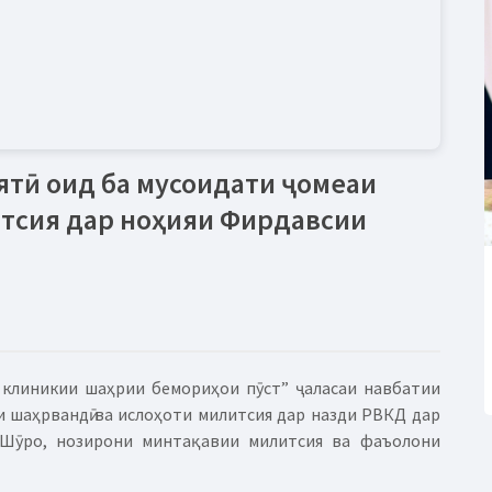
ятӣ оид ба мусоидати ҷомеаи
итсия дар ноҳияи Фирдавсии
 клиникии шаҳрии бемориҳои пӯст” ҷаласаи навбатии
и шаҳрвандӣ ва ислоҳоти милитсия дар назди РВКД дар
 Шӯро, нозирони минтақавии милитсия ва фаъолони