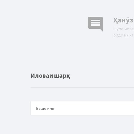
comment
Ҳанӯз
Шумо мета
оиди ин ха
Иловаи шарҳ