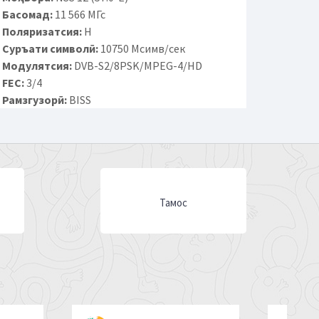
Басомад:
11 566 МГс
Поляризатсия:
H
Суръати символӣ:
10750 Мсимв/сек
Модулятсия:
DVB-S2/8PSK/MPEG-4/HD
FEC:
3/4
Рамзгузорӣ:
BISS
Тамос