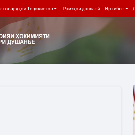
стовардҳои Тоҷикистон
Рамзҳои давлатӣ
Иртибот
Д