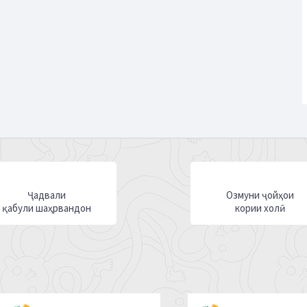
Ҷадвали
Озмуни ҷойҳои
қабули шаҳрвандон
кории холӣ