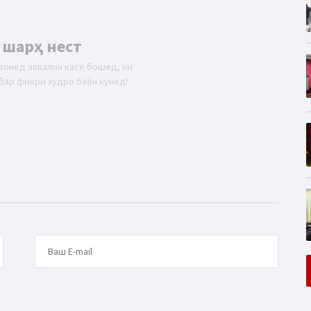
 шарҳ нест
вонед аввалин касе бошед, ки
бар фикри худро баён кунед!