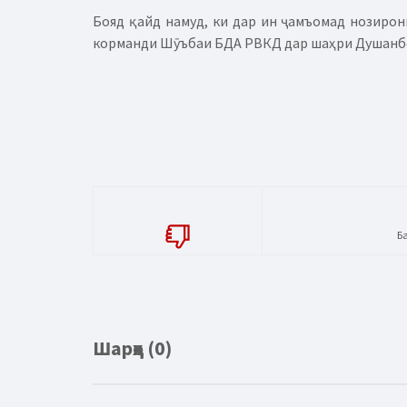
Бояд қайд намуд, ки дар ин ҷамъомад нозирони
корманди Шӯъбаи БДА РВКД дар шаҳри Душанбе
Б
Шарҳҳо (0)