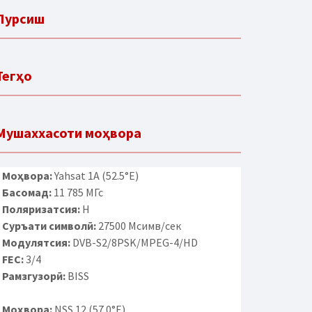
Пурсиш
Тегҳо
Мушаххасоти моҳвора
Моҳвора:
Yahsat 1A (52.5°E)
Басомад:
11 785 МГс
Поляризатсия:
H
Суръати символӣ:
27500 Мсимв/сек
Модулятсия:
DVB-S2/8PSK/MPEG-4/HD
FEC:
3/4
Рамзгузорӣ:
BISS
Моҳвора:
NSS 12 (57.0°E)