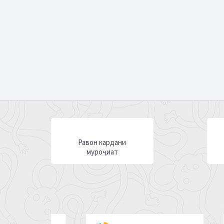
Равон кардани
муроҷиат