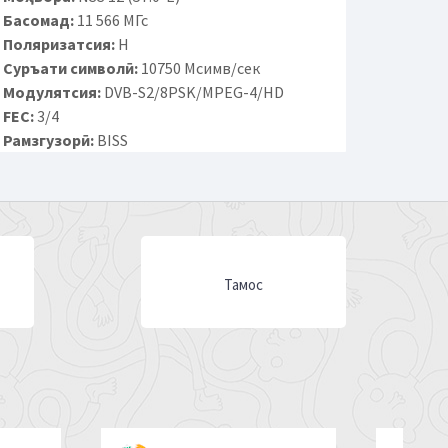
Басомад:
11 566 МГс
Поляризатсия:
H
Суръати символӣ:
10750 Мсимв/сек
Модулятсия:
DVB-S2/8PSK/MPEG-4/HD
FEC:
3/4
Рамзгузорӣ:
BISS
Тамос