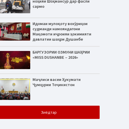
ноҳияи Шоҳмансур дар фасли
сармо
Идомаи мулоқоту вохӯриҳои
судманди намояндагони
Мақомоти иҷроияи ҳокимияти
давлатии шаҳри Душанбе
БАРГУЗОРИИ ОЗМУНИ ШАҲРИИ
«MISS DUSHANBE – 2026»
Маҷлиси васеи Ҳукумати
Ҷумҳурии Тоҷикистон
Зиёдтар