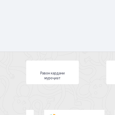
Равон кардани
муроҷиат