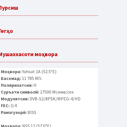
Пурсиш
Тегҳо
Мушаххасоти моҳвора
Моҳвора:
Yahsat 1A (52.5°E)
Басомад:
11 785 МГс
Поляризатсия:
H
Суръати символӣ:
27500 Мсимв/сек
Модулятсия:
DVB-S2/8PSK/MPEG-4/HD
FEC:
3/4
Рамзгузорӣ:
BISS
Моҳвора:
NSS 12 (57.0°E)