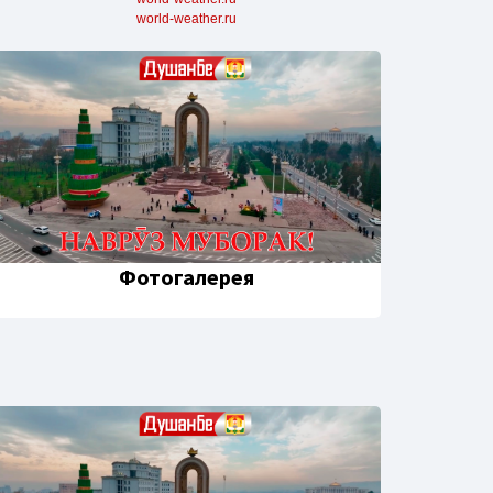
world-weather.ru
Фотогалерея