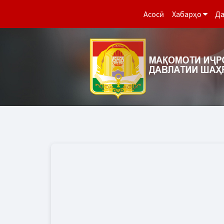
Асосӣ
Хабарҳо
Да