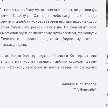
10 нафар мутрибону мутахассисони ҷавон, ки донишҷӯи
номи Талабхӯҷа Саттров мебошанд ҷалб карда
дону пуртаҷрибаи консерватория низ шогирдони худро
 олии таълимӣ аз рӯзҳои нахустини ба фаъолият оғоз
а масъалаи эҳёи ромишгарону мутахассисон, ташаккули
Тоҷикистон ва классикаи ҷаҳонӣ тадбирҳои мушаххасро
 таъсис доданд.
дагон баҳои баланд дода, роҳбарияти Консерватория
з ҷумла интихоб ва таълиму тарбияи кадрҳои ҷавону
исси ифтихору сарфарозии насли наврас аз фарҳанги
Валиҷон Шарифзода
"ТВ Душанбе"