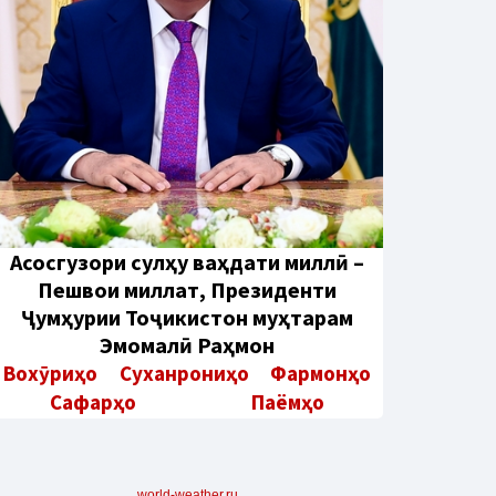
Aсосгузори сулҳу ваҳдати миллӣ –
Пешвои миллат, Президенти
Ҷумҳурии Тоҷикистон муҳтарам
Эмомалӣ Раҳмон
Вохӯриҳо
Суханрониҳо
Фармонҳо
Сафарҳо
Паёмҳо
world-weather.ru