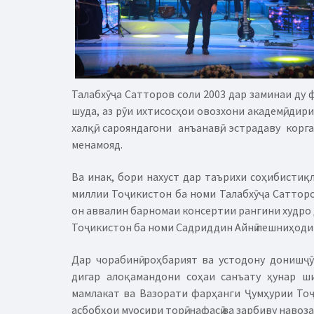
Талабхӯҷа Сатторов соли 2003 дар заминаи ду 
шуда, аз рӯи ихтисосҳои овозхони академӣ, дир
халқӣ, сарояндагони анъанавӣ, эстрадаву ко
менамояд.
Ва инак, бори нахуст дар таърихи соҳибисти
миллии Тоҷикистон ба номи Талабхӯҷа Сатторо
он аввалин барномаи консертии рангини худро 
Тоҷикистон ба номи Садриддин Айнӣ пешниҳоди 
Дар чорабинӣ роҳбарият ва устодону донишҷ
дигар алоқамандони соҳаи санъату ҳунар ш
мамлакат ва Вазорати фарҳанги Ҷумҳурии Тоҷ
асбобҳои муосири торӣ, нафасӣ ва зарбиву навоз