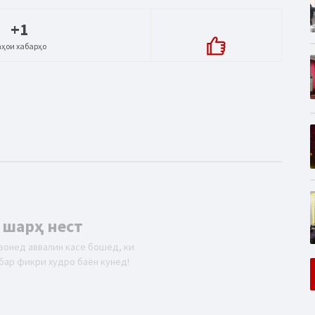
+1
аҳои хабарҳо
 шарҳ нест
вонед аввалин касе бошед, ки
бар фикри худро баён кунед!