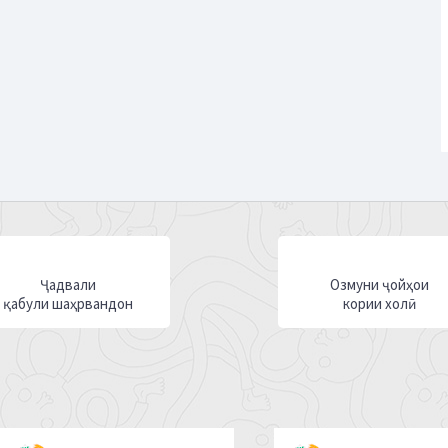
Ҷадвали
Озмуни ҷойҳои
қабули шаҳрвандон
кории холӣ