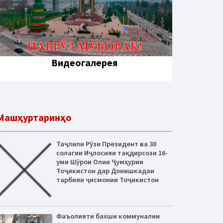
Видеогалерея
Машҳуртаринҳо
Таҷлили Рӯзи Президент ва 30
солагии Иҷлосияи тақдирсози 16-
уми Шӯрои Олии Ҷумҳурии
Тоҷикистон дар Донишкадаи
тарбияи ҷисмонии Тоҷикистон
Фаъолияти бахши коммуналии