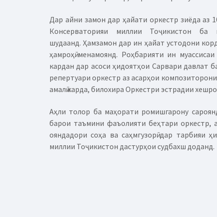
Дар айни замон дар ҳайати оркестр зиёда аз 
Консерваторияи миллии Тоҷикистон ба 
шудаанд.
Ҳамзамон дар ин ҳайат устодони кор
ҳамроҳӣ менамоянд. Роҳбарияти ин муассисаи
кардан дар асоси ҳидоятҳои Сарвари давлат б
репертуари оркестр аз асарҳои композиторони 
амалӣ карда, билохира Оркестри эстрадии хешро
Аҳли толор ба маҳорати ромишгарону сароян
барои таъмини фаъолияти беҳтари оркестр, а
ояндадори соҳа ва саҳмгузорӣ дар тарбияи ҳ
миллии Тоҷикистон дастурҳои судбахш доданд.