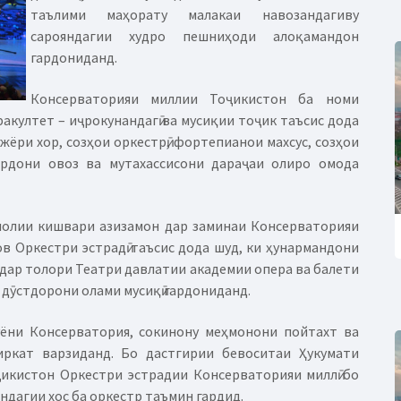
таълими маҳорату малакаи навозандагиву
сарояндагии худро пешниҳоди алоқамандон
гардониданд.
Консерваторияи миллии Тоҷикистон ба номи
факултет – иҷрокунандагӣ ва мусиқии тоҷик таъсис дода
ижёри хор, созҳои оркестрӣ, фортепианои махсус, созҳои
ргардони овоз ва мутахассисони дараҷаи олиро омода
қлолии кишвари азизамон дар заминаи Консерваторияи
в Оркестри эстрадӣ таъсис дода шуд, ки ҳунармандони
дар толори Театри давлатии академии опера ва балети
дӯстдорони олами мусиқӣ гардониданд.
ӯёни Консерватория, сокинону меҳмонони пойтахт ва
иркат варзиданд. Бо дастгирии бевоситаи Ҳукумати
икистон Оркестри эстрадии Консерваторияи миллӣ бо
андагии хос ба оркестр таъмин гардид.