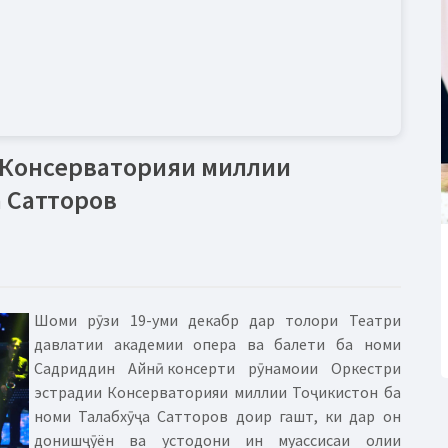
 Консерваторияи миллии
а Сатторов
Шоми рӯзи 19-уми декабр дар толори Театри
давлатии академии опера ва балети ба номи
Садриддин Айнӣ консерти рӯнамоии Оркестри
эстрадии Консерваторияи миллии Тоҷикистон ба
номи Талабхӯҷа Сатторов доир гашт, ки дар он
донишҷӯён ва устодони ин муассисаи олии