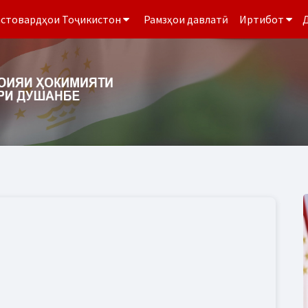
стовардҳои Тоҷикистон
Рамзҳои давлатӣ
Иртибот
Д