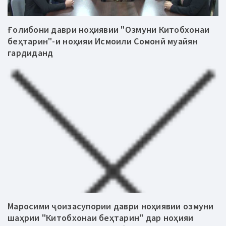
Ғолибони даври ноҳиявии "Озмуни Китобхонаи
беҳтарин"-и ноҳияи Исмоили Сомонӣ муайян
гардиданд
Маросими ҷоизасупории даври ноҳиявии озмуни
шаҳрии "Китобхонаи беҳтарин" дар ноҳияи