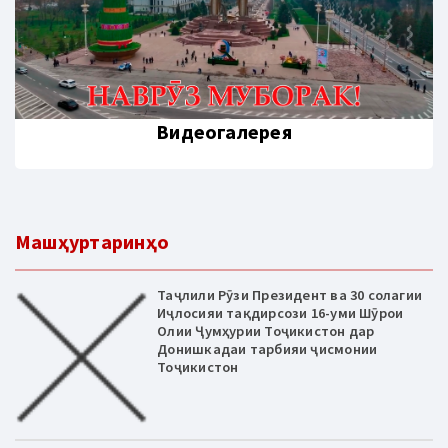
Видеогалерея
Машҳуртаринҳо
Таҷлили Рӯзи Президент ва 30 солагии
Иҷлосияи тақдирсози 16-уми Шӯрои
Олии Ҷумҳурии Тоҷикистон дар
Донишкадаи тарбияи ҷисмонии
Тоҷикистон