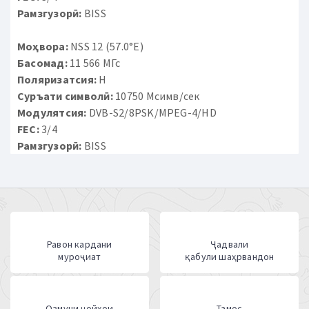
Рамзгузорӣ:
BISS
Моҳвора:
NSS 12 (57.0°E)
Басомад:
11 566 МГс
Поляризатсия:
H
Суръати символӣ:
10750 Мсимв/сек
Модулятсия:
DVB-S2/8PSK/MPEG-4/HD
FEC:
3/4
Рамзгузорӣ:
BISS
Равон кардани
Ҷадвали
муроҷиат
қабули шаҳрвандон
Озмуни ҷойҳои
Тамос