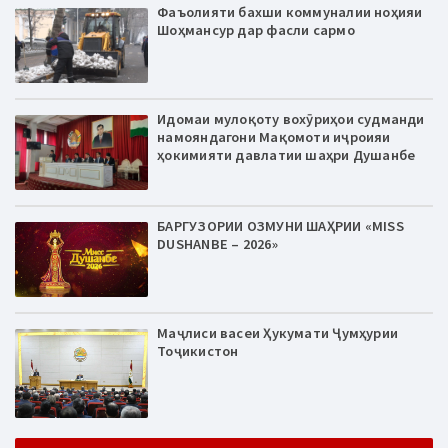
Фаъолияти бахши коммуналии ноҳияи
Шоҳмансур дар фасли сармо
Идомаи мулоқоту вохӯриҳои судманди
намояндагони Мақомоти иҷроияи
ҳокимияти давлатии шаҳри Душанбе
БАРГУЗОРИИ ОЗМУНИ ШАҲРИИ «MISS
DUSHANBE – 2026»
Маҷлиси васеи Ҳукумати Ҷумҳурии
Тоҷикистон