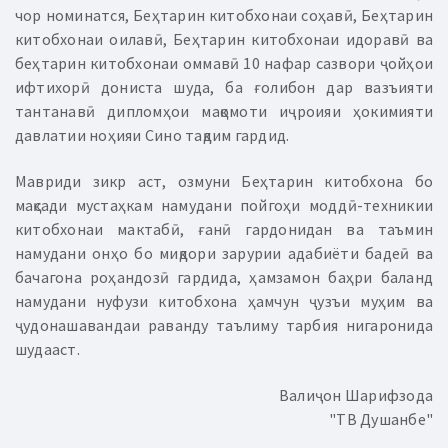
чор номинатся, Беҳтарин китобхонаи соҳавӣ, Беҳтарин
китобхонаи оилавӣ, Беҳтарин китобхонаи идоравӣ ва
беҳтарин китобхонаи оммавӣ 10 нафар сазвори ҷойҳои
ифтихорӣ дониста шуда, ба ғолибон дар вазъияти
тантанавӣ дипломҳои мақомоти иҷроияи ҳокимияти
давлатии ноҳияи Сино тақдим гардид.
Мавриди зикр аст, озмуни Беҳтарин китобхона бо
мақсади мустаҳкам намудани пойгоҳи моддӣ-техникии
китобхонаи мактабӣ, ғанӣ гардонидан ва таъмин
намудани онҳо бо миқдори зарурии адабиёти бадеӣ ва
бачагона роҳандозӣ гардида, ҳамзамон баҳри баланд
намудани нуфузи китобхона ҳамчун ҷузъи муҳим ва
ҷудонашавандаи раванду таълиму тарбия нигаронида
шудааст.
Валиҷон Шарифзода
"ТВ Душанбе"