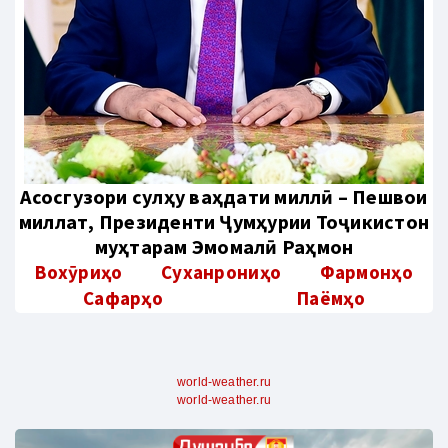
Aсосгузори сулҳу ваҳдати миллӣ – Пешвои
миллат, Президенти Ҷумҳурии Тоҷикистон
муҳтарам Эмомалӣ Раҳмон
Вохӯриҳо
Суханрониҳо
Фармонҳо
Сафарҳо
Паёмҳо
world-weather.ru
world-weather.ru