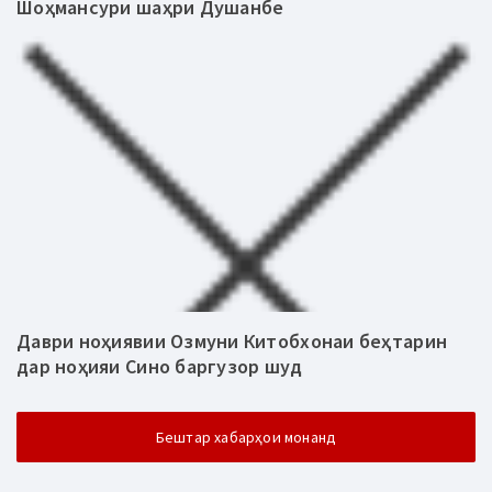
Шоҳмансури шаҳри Душанбе
Даври ноҳиявии Озмуни Китобхонаи беҳтарин
дар ноҳияи Сино баргузор шуд
Бештар хабарҳои монанд