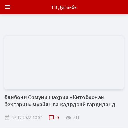
ТВ Душанбе
Ғолибони Озмуни шаҳрии «Китобхонаи
беҳтарин» муайян ва қадрдонӣ гардиданд
date_range
26.12.2022, 10:07
chat_bubble_outline
0
remove_red_eye
511