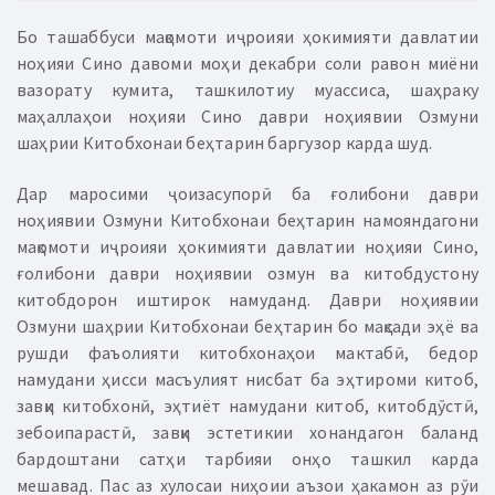
Бо ташаббуси мақомоти иҷроияи ҳокимияти давлатии
ноҳияи Сино давоми моҳи декабри соли равон миёни
вазорату кумита, ташкилотиу муассиса, шаҳраку
маҳаллаҳои ноҳияи Сино даври ноҳиявии Озмуни
шаҳрии Китобхонаи беҳтарин баргузор карда шуд.
Дар маросими ҷоизасупорӣ ба ғолибони даври
ноҳиявии Озмуни Китобхонаи беҳтарин намояндагони
мақомоти иҷроияи ҳокимияти давлатии ноҳияи Сино,
ғолибони даври ноҳиявии озмун ва китобдустону
китобдорон иштирок намуданд. Даври ноҳиявии
Озмуни шаҳрии Китобхонаи беҳтарин бо мақсади эҳё ва
рушди фаъолияти китобхонаҳои мактабӣ, бедор
намудани ҳисси масъулият нисбат ба эҳтироми китоб,
завқи китобхонӣ, эҳтиёт намудани китоб, китобдӯстӣ,
зебоипарастӣ, завқи эстетикии хонандагон баланд
бардоштани сатҳи тарбияи онҳо ташкил карда
мешавад. Пас аз хулосаи ниҳоии аъзои ҳакамон аз рӯи