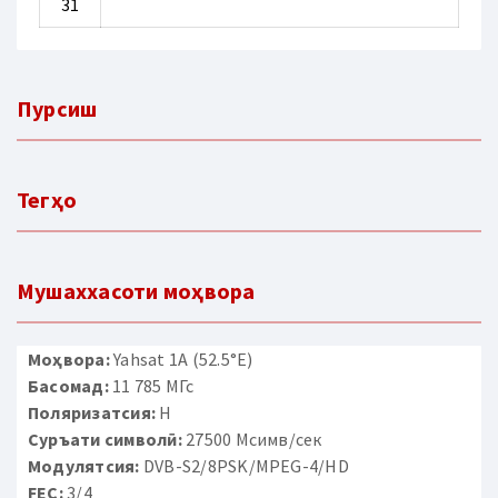
31
Пурсиш
Тегҳо
Мушаххасоти моҳвора
Моҳвора:
Yahsat 1A (52.5°E)
Басомад:
11 785 МГс
Поляризатсия:
H
Суръати символӣ:
27500 Мсимв/сек
Модулятсия:
DVB-S2/8PSK/MPEG-4/HD
FEC:
3/4