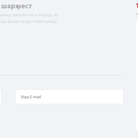
 шарҳ нест
вонед аввалин касе бошед, ки
бар фикри худро баён кунед!