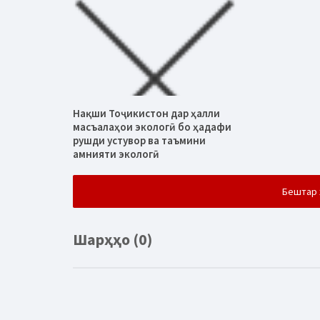
Нақши Тоҷикистон дар ҳалли
масъалаҳои экологӣ бо ҳадафи
рушди устувор ва таъмини
амнияти экологӣ
Бештар 
Шарҳҳо (0)