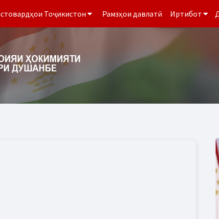
стовардҳои Тоҷикистон
Рамзҳои давлатӣ
Иртибот
Д