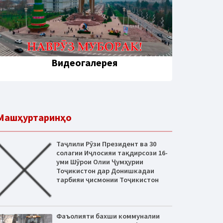
Видеогалерея
Машҳуртаринҳо
Таҷлили Рӯзи Президент ва 30
солагии Иҷлосияи тақдирсози 16-
уми Шӯрои Олии Ҷумҳурии
Тоҷикистон дар Донишкадаи
тарбияи ҷисмонии Тоҷикистон
Фаъолияти бахши коммуналии