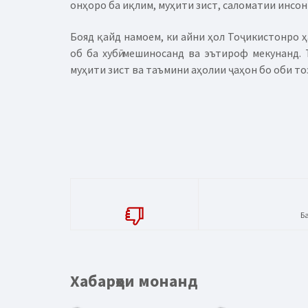
онҳоро ба иқлим, муҳити зист, саломатии инсон
Бояд қайд намоем, ки айни ҳол Тоҷикистонро ҳ
об ба хубӣ мешиносанд ва эътироф мекунанд.
муҳити зист ва таъмини аҳолии ҷаҳон бо оби т
Б
Хабарҳои монанд