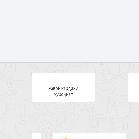
Равон кардани
муроҷиат