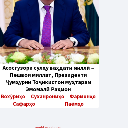
Aсосгузори сулҳу ваҳдати миллӣ –
Пешвои миллат, Президенти
Ҷумҳурии Тоҷикистон муҳтарам
Эмомалӣ Раҳмон
Вохӯриҳо
Суханрониҳо
Фармонҳо
Сафарҳо
Паёмҳо
world-weather.ru