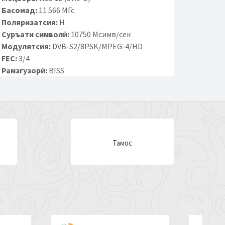
Басомад:
11 566 МГс
Поляризатсия:
H
Суръати символӣ:
10750 Мсимв/сек
Модулятсия:
DVB-S2/8PSK/MPEG-4/HD
FEC:
3/4
Рамзгузорӣ:
BISS
Тамос