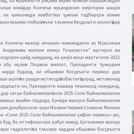
яд, ба мушкилоти рақами якуми ҷомеаи башарӣ табдил
моиши илмӣ дар Коллеҷи муҳандисию омӯзгории шаҳри
, ки ҷамъомади навбатӣ аз ҷумлаи тадбирҳои илмие
аҳои муҳими глобалӣ, яъне таъмини беҳдошти экологӣ дар
и Коллеҷи мазкур инчунин намояндагон аз Муассисаи
и Академияи миллии илмҳо Тоҷикистон” иштирок ва
окдорон қайд намуданд, ки ҳанӯз моҳи марти соли 2021
и обу иқлим Пешвои миллат, Президенти Ҷумҳурии
 карда буданд, ки обшавии босуръати пиряхҳо дар
ши аҳолӣ ва рушди иқтисодӣ вобастагӣ дорад, метавонад
азардошти ин, Президенти кишвар пешниҳод намуданд,
 дар сатҳи байналмилалӣ соли 2025 Соли байналмилалии
иряхҳо муайян гардида, Бунёди махсуси байналмилалии
-уми декабри соли ҷори Маҷмаи Умумии Созмони Милали
и «Соли 2025-Соли байналмилалии ҳифзи пиряхҳо»-ро,
а буд, бо иттифоқи оро қабул намуд. Қатъномаи мазкур
аври гидрологӣ ва таъсири ҷиддии обшавии босуръати