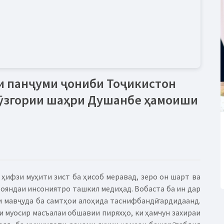
и панҷуми ҷониби Тоҷикистон
ӯзгории шаҳри Душанбе ҳамоиши
 ҳифзи муҳити зист ба ҳисоб меравад, зеро он шарт ва
ояндаи инсониятро ташкил медиҳад. Вобаста ба ин дар
 мавҷуда ба самтҳои алоҳида таснифбандӣ гардидаанд.
 муосир масъалаи обшавии пиряхҳо, ки ҳамчун захираи