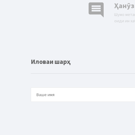
comment
Ҳанӯз
Шумо мета
оиди ин ха
Иловаи шарҳ