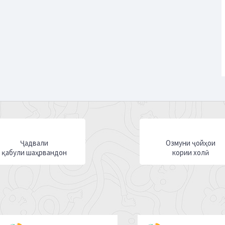
Ҷадвали
Озмуни ҷойҳои
қабули шаҳрвандон
кории холӣ