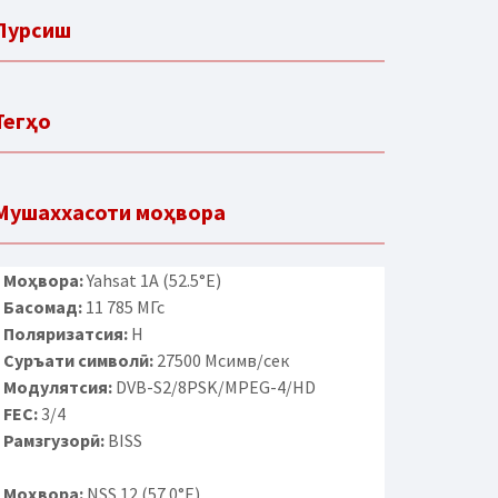
Пурсиш
Тегҳо
Мушаххасоти моҳвора
Моҳвора:
Yahsat 1A (52.5°E)
Басомад:
11 785 МГс
Поляризатсия:
H
Суръати символӣ:
27500 Мсимв/сек
Модулятсия:
DVB-S2/8PSK/MPEG-4/HD
FEC:
3/4
Рамзгузорӣ:
BISS
Моҳвора:
NSS 12 (57.0°E)