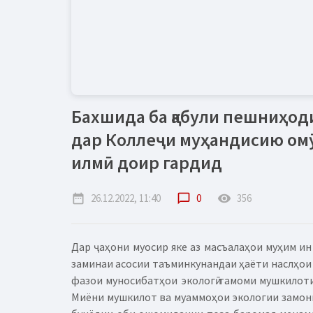
Бахшида ба қабули пешниҳод
дар Коллеҷи муҳандисию ом
илмӣ доир гардид
date_range
26.12.2022, 11:40
chat_bubble_outline
0
remove_red_eye
356
Дар ҷаҳони муосир яке аз масъалаҳои муҳим ин
заминаи асосии таъминкунандаи ҳаёти наслҳои 
фазои муносибатҳои экологӣ тамоми мушкилоти
Миёни мушкилот ва муаммоҳои экологии замони