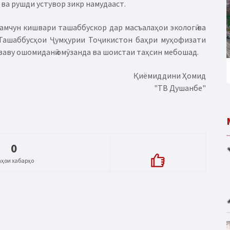
 ва рушди устувор зикр намудааст.
амчун кишвари ташаббускор дар масъалаҳои экологӣ ва
 Ташаббусҳои Ҷумҳурии Тоҷикистон баҳри муҳофизати
озаву ошомиданӣ омӯзанда ва шоистаи таҳсин мебошад.
Қиёмиддини Ҳомид
"ТВ Душанбе"
0
аҳои хабарҳо