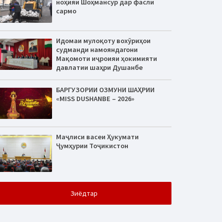
ноҳияи Шоҳмансур дар фасли
сармо
Идомаи мулоқоту вохӯриҳои
судманди намояндагони
Мақомоти иҷроияи ҳокимияти
давлатии шаҳри Душанбе
БАРГУЗОРИИ ОЗМУНИ ШАҲРИИ
«MISS DUSHANBE – 2026»
Маҷлиси васеи Ҳукумати
Ҷумҳурии Тоҷикистон
Зиёдтар