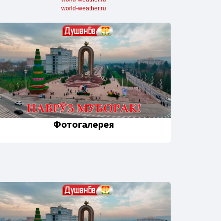
world-weather.ru
Фотогалерея