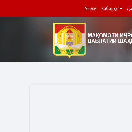
Асосӣ
Хабарҳо
Да