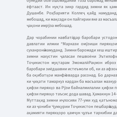
бунёдии оби ошомидании тоза баромад менамо
ёфтааст. Ин нуқта зикр гардид зимни як ҳа
Душанбе. Роҳбарияти Коллеҷ қайд намуданд
мебошад, ки мақсади он пайгирии яке аз масъал
ҷаҳони имрӯза мебошад.
Дар чорабинии навбатӣ дар баробари устодон
давлатии илмии “Маркази омӯзиши пиряхҳо
суханронӣ намуданд. Зимни баромади хеш иштир
зимни нахустин ҷаласаи пешвоёни Эътилоф
Тоҷикистон муҳтарам Эмомалӣ Раҳмон иброз
баробари зиёдшавии истеъмоли об, ки аз афзои
ба оқибатҳои манфӣ оварда расонад. Бо дарн
ки ҷиҳати тамаркуз кардан ба масъалаи мазкур
ҳифзи пиряхҳо ва Рӯзи байналмилалии ҳифзи п
ҳифзи пиряхҳо таъсис дода шавад. Ҳамакнун 14
Муттаҳид зимни иҷлосияи 77-уми худ қатънома
ки аз ҷониби Ҷумҳурии Тоҷикистон пешбарӣ шуд
аҳамияти пиряхҳоро ҳамчун ҷузъи таркибии д