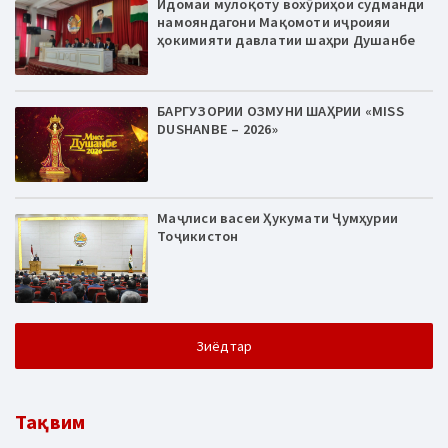
Идомаи мулоқоту вохӯриҳои судманди
намояндагони Мақомоти иҷроияи
ҳокимияти давлатии шаҳри Душанбе
БАРГУЗОРИИ ОЗМУНИ ШАҲРИИ «MISS
DUSHANBE – 2026»
Маҷлиси васеи Ҳукумати Ҷумҳурии
Тоҷикистон
Зиёдтар
Тақвим