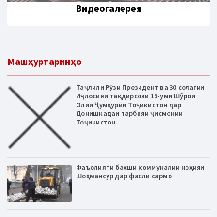
Видеогалерея
Машҳуртаринҳо
Таҷлили Рӯзи Президент ва 30 солагии
Иҷлосияи тақдирсози 16-уми Шӯрои
Олии Ҷумҳурии Тоҷикистон дар
Донишкадаи тарбияи ҷисмонии
Тоҷикистон
Фаъолияти бахши коммуналии ноҳияи
Шоҳмансур дар фасли сармо