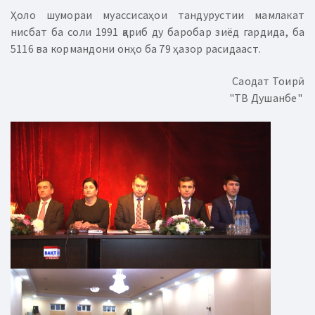
Ҳоло шумораи муассисаҳои тандурустии мамлакат
нисбат ба соли 1991 қариб ду баробар зиёд гардида, ба
5116 ва кормандони онҳо ба 79 ҳазор расидааст.
Саодат Тоирӣ
"ТВ Душанбе"