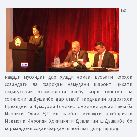
Бо
мақсади мусоидат дар рушди ҷомеа, вусъати корҳои
созандагӣ ва фароҳам намудани шароит ҷиҳати
саҳмгузории кормандони касбу кори гуногун ва
сокинони ш.Душанбе дар амалӣ гардидани ҳидоятҳои
Президенти Ҷумҳурии Тоҷикистон зимни ироаи Паём ба
Маҷлиси Олии
Ҷ
Т ин навбат мулоқоти роҳбарияти
Мақомоти Иҷроияи Ҳокимияти Давлатии ш.Душанбе бо
кормандони соҳаи фарҳанги пойтахт доир гардид.