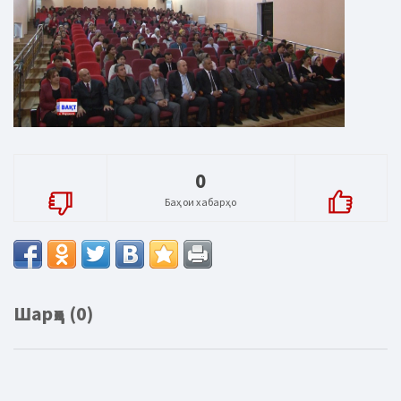
0
Баҳои хабарҳо
Шарҳҳо (0)