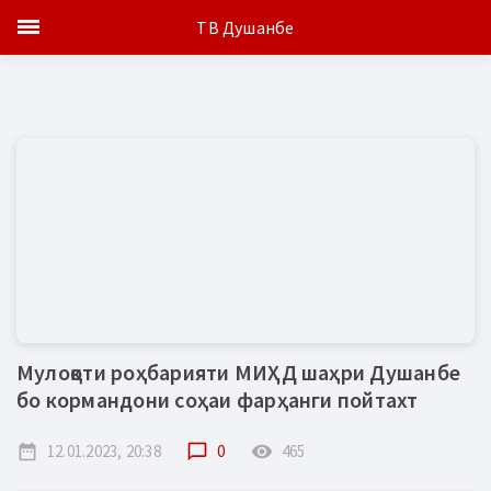
ТВ Душанбе
Мулоқоти роҳбарияти МИҲД шаҳри Душанбе
бо кормандони соҳаи фарҳанги пойтахт
date_range
12.01.2023, 20:38
chat_bubble_outline
0
remove_red_eye
465