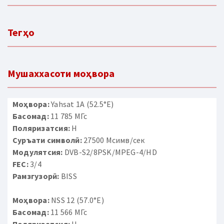
Тегҳо
Мушаххасоти моҳвора
Моҳвора:
Yahsat 1A (52.5°E)
Басомад:
11 785 МГс
Поляризатсия:
H
Суръати символӣ:
27500 Мсимв/сек
Модулятсия:
DVB-S2/8PSK/MPEG-4/HD
FEC:
3/4
Рамзгузорӣ:
BISS
Моҳвора:
NSS 12 (57.0°E)
Басомад:
11 566 МГс
Поляризатсия:
H