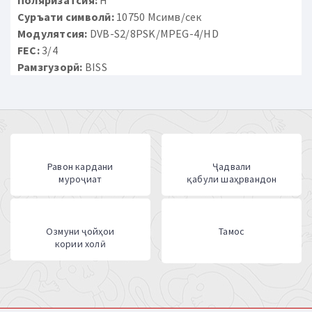
Суръати символӣ:
10750 Мсимв/сек
Модулятсия:
DVB-S2/8PSK/MPEG-4/HD
FEC:
3/4
Рамзгузорӣ:
BISS
Равон кардани
Ҷадвали
муроҷиат
қабули шаҳрвандон
Озмуни ҷойҳои
Тамос
кории холӣ