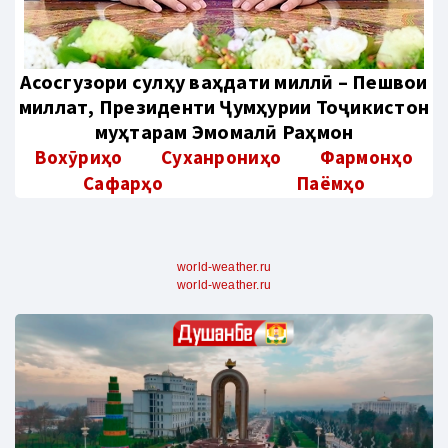
Aсосгузори сулҳу ваҳдати миллӣ – Пешвои
миллат, Президенти Ҷумҳурии Тоҷикистон
муҳтарам Эмомалӣ Раҳмон
Вохӯриҳо
Суханрониҳо
Фармонҳо
Сафарҳо
Паёмҳо
world-weather.ru
world-weather.ru