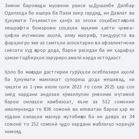
Зимни баромади муовини раиси ш.Душанбе Дилбар
Одилзода бо ишора ба Паём зикр гардид, ки Давлат ва
Ҳукумати Тоҷикистон ҳанӯз аз оғози соҳибистиқлолӣ
пешрафти бомароми соҳаҳои муҳими ҳаёти ҷомеа–
ҳифзи иҷтимоии аҳолӣ, илму маориф, тандурустӣ ва
фарҳангро яке аз самтҳои асоситарин ва афзалиятноки
сиёсати худ қарор дода, барои расидан ба ин ҳадафҳо
ҳамаи тадбирҳои заруриро амалӣ карда истодааст.
Ҳоло бо мақсади дастгирии гурӯҳҳои осебпазири аҳолӣ
ба Ҳукумати мамлакат супориш дода мешавад, ки
ҷиҳати аз 1-уми июли соли 2023 то соли 2025 ҳар сол
зиёд кардани андозаи кӯмакпулии унвонии иҷтимоӣ
барои оилаҳои камбизоат, яъне аз 512 сомонии
амалкунанда то 836 сомонӣ ва иловатан барои ҳар як
кӯдаки оилаҳои мазкур мутобиқан ба ин давра аз 34
сомонӣ то 152 сомонӣ ҷудо кардани маблағҳо чораҷӯӣ
намояд.