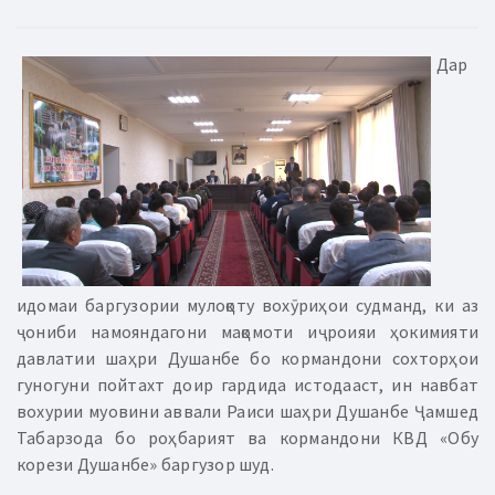
Дар
идомаи баргузории мулоқоту вохӯриҳои судманд, ки аз
ҷониби намояндагони мақомоти иҷроияи ҳокимияти
давлатии шаҳри Душанбе бо кормандони сохторҳои
гуногуни пойтахт доир гардида истодааст, ин навбат
вохурии муовини аввали Раиси шаҳри Душанбе Ҷамшед
Табарзода бо роҳбарият ва кормандони КВД «Обу
корези Душанбе» баргузор шуд.