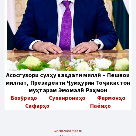
Aсосгузори сулҳу ваҳдати миллӣ – Пешвои
миллат, Президенти Ҷумҳурии Тоҷикистон
муҳтарам Эмомалӣ Раҳмон
Вохӯриҳо
Суханрониҳо
Фармонҳо
Сафарҳо
Паёмҳо
world-weather.ru