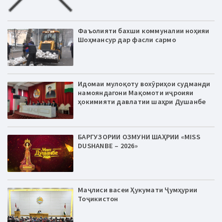
Фаъолияти бахши коммуналии ноҳияи
Шоҳмансур дар фасли сармо
Идомаи мулоқоту вохӯриҳои судманди
намояндагони Мақомоти иҷроияи
ҳокимияти давлатии шаҳри Душанбе
БАРГУЗОРИИ ОЗМУНИ ШАҲРИИ «MISS
DUSHANBE – 2026»
Маҷлиси васеи Ҳукумати Ҷумҳурии
Тоҷикистон