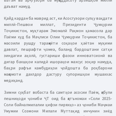
Ватан ва арҷгузорӣ ба муқаддасоту арзишҳои миллӣ
даъват намуд.
Қайд кардан ба маврид аст, ки Асосгузори сулҳу ваҳдати
миллӣ-Пешвои миллат, Президенти Ҷумҳурии
Тоҷикистон, муҳтарам Эмомалӣ Раҳмон ҳамасола дар
Паёми худ ба Маҷлиси Олии Ҷумҳурии Тоҷикистон, ба
масоили рушду тараққиёти соҳаҳои ҳаётан муҳими
давлат, пешрафти ҷомеа, баланд бардоштани сатҳи
зиндагии аҳолӣ, густариши фазои инноватсионӣ ва
дигар бахшҳои калидӣ ишораҳои махсус зоҳир намуда,
баҳри рафъи камбудиҳои ҷойдошта ба роҳбарони
мақомоти дахлдор дастуру супоришҳои мушаххас
медиҳанд.
Зимни суҳбат вобаста ба самтҳои асосии Паём, қабули
пешниҳоди ҷониби ҶТ оид ба қатъномаи «Соли 2025-
Соли байналмилалии ҳифзи пиряхҳо» аз ҷониби Маҷмаи
Умумии Созмони Милали Муттаҳид инчунин зиёд