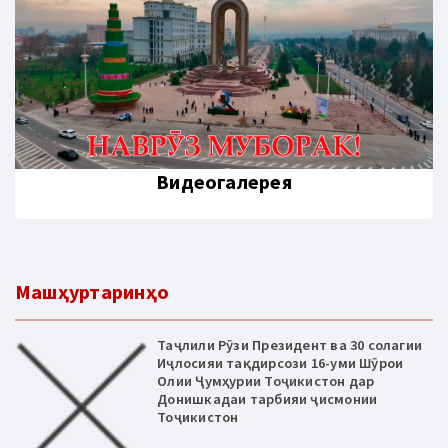
Видеогалерея
Машҳуртаринҳо
Таҷлили Рӯзи Президент ва 30 солагии
Иҷлосияи тақдирсози 16-уми Шӯрои
Олии Ҷумҳурии Тоҷикистон дар
Донишкадаи тарбияи ҷисмонии
Тоҷикистон