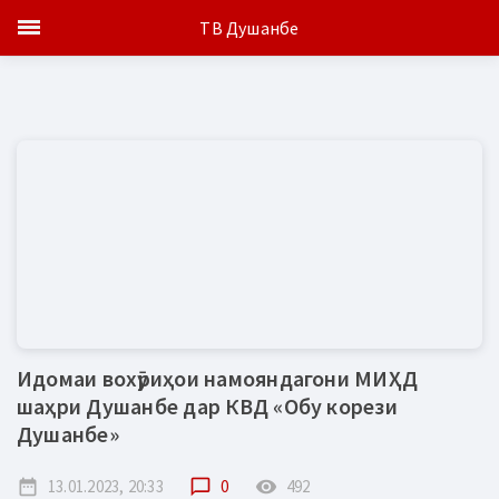
ТВ Душанбе
Идомаи вохӯриҳои намояндагони МИҲД
шаҳри Душанбе дар КВД «Обу корези
Душанбе»
date_range
13.01.2023, 20:33
chat_bubble_outline
0
remove_red_eye
492