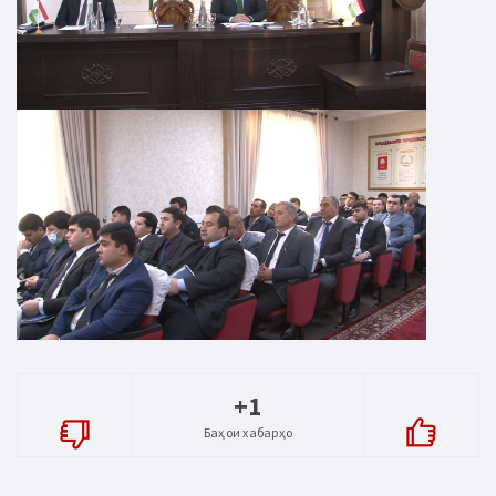
+1
Баҳои хабарҳо