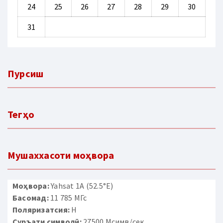
24
25
26
27
28
29
30
31
Пурсиш
Тегҳо
Мушаххасоти моҳвора
Моҳвора:
Yahsat 1A (52.5°E)
Басомад:
11 785 МГс
Поляризатсия:
H
Суръати символӣ:
27500 Мсимв/сек