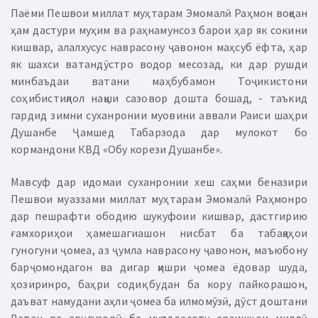
Паёми Пешвои миллат муҳтарам Эмомалӣ Раҳмон воқеан
ҳам дастури муҳим ва раҳнамунсоз барои ҳар як сокини
кишвар, алалхусус наврасону ҷавонон маҳсуб ёфта, ҳар
як шахси ватандӯстро водор месозад, ки дар рушди
минбаъдаи ватани маҳбубамон Тоҷикистони
соҳибистиқлол нақши сазовор дошта бошад, - таъкид
гардид зимни суханронии муовини аввали Раиси шаҳри
Душанбе Ҷамшед Табарзода дар мулокот бо
кормандони КВД «Обу корези Душанбе».
Мавсуф дар идомаи суханронии хеш саҳми беназири
Пешвои муаззами миллат муҳтарам Эмомалӣ Раҳмонро
дар пешрафти ободию шукуфоии кишвар, дастгирию
ғамхориҳои ҳамешагиашон нисбат ба табақаҳои
гуногуни ҷомеа, аз ҷумла наврасону ҷавонон, маъюбону
барҷомондагон ва дигар қишри ҷомеа ёдовар шуда,
ҳозиринро, баҳри содиқ будан ба кору пайкорашон,
даъват намудани аҳли ҷомеа ба илмомӯзӣ, дӯст доштани