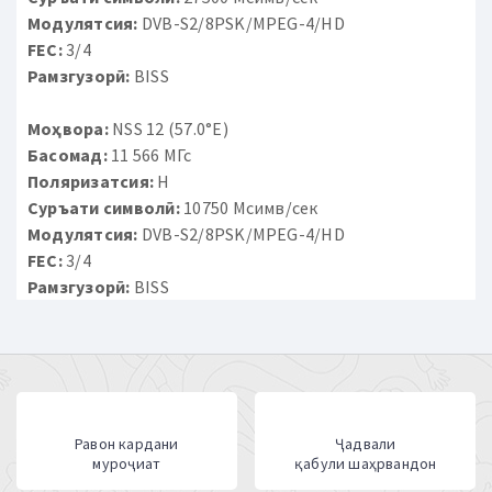
Модулятсия:
DVB-S2/8PSK/MPEG-4/HD
FEC:
3/4
Рамзгузорӣ:
BISS
Моҳвора:
NSS 12 (57.0°E)
Басомад:
11 566 МГс
Поляризатсия:
H
Суръати символӣ:
10750 Мсимв/сек
Модулятсия:
DVB-S2/8PSK/MPEG-4/HD
FEC:
3/4
Рамзгузорӣ:
BISS
Равон кардани
Ҷадвали
муроҷиат
қабули шаҳрвандон