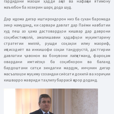
гардидани маоши ҳадди ақал ва нафақаи ятимону
маъюбон ба хозирин шарҳ дода шуд.
Дар идома дигар иштирокдорон низ ба сухан баромада
зикр намуданд, ки сарвари давлат дар Паёми навбатии
худ пеш аз ҳама дастовардҳои кишвар дар даврони
соҳибистиқлолӣ, амалишавии ҳадафҳои муҳимтарину
стратегии миллӣ, рушди соҳаҳои илму маориф,
иқтисодиёт ва инкишофи соҳаи тандурустӣ, дастгирии
давлатии ҷавонон ва бонувони лаёқатманд, фароҳам
овардани имтиёзҳо ба соҳибкорон ва баланд
бардоштани сатҳи зиндагии мардум, инчунин дигар
масъалаҳои муҳиму созандаи сиёсати дохилӣ ва хориҷии
кишварро мавриди таҳлилу баррасӣ қарор доданд.