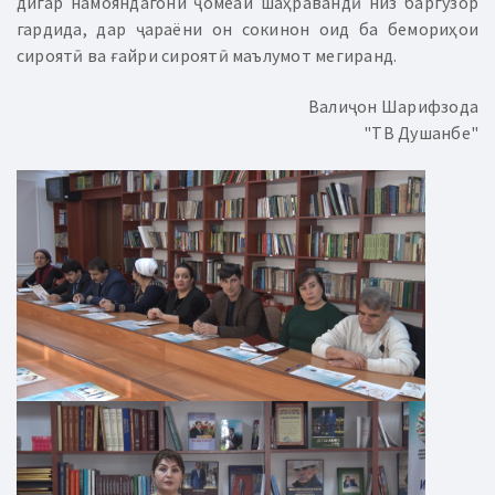
дигар намояндагони ҷомеаи шаҳравандӣ низ баргузор
гардида, дар ҷараёни он сокинон оид ба бемориҳои
сироятӣ ва ғайри сироятӣ маълумот мегиранд.
Валиҷон Шарифзода
"ТВ Душанбе"