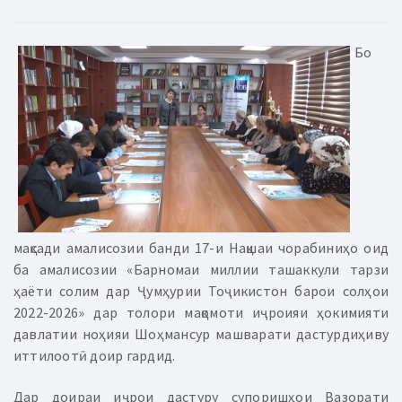
Бо
мақсади амалисозии банди 17-и Нақшаи чорабиниҳо оид
ба амалисозии «Барномаи миллии ташаккули тарзи
ҳаёти солим дар Ҷумҳурии Тоҷикистон барои солҳои
2022-2026» дар толори мақомоти иҷроияи ҳокимияти
давлатии ноҳияи Шоҳмансур машварати дастурдиҳиву
иттилоотӣ доир гардид.
Дар доираи иҷрои дастуру супоришҳои Вазорати