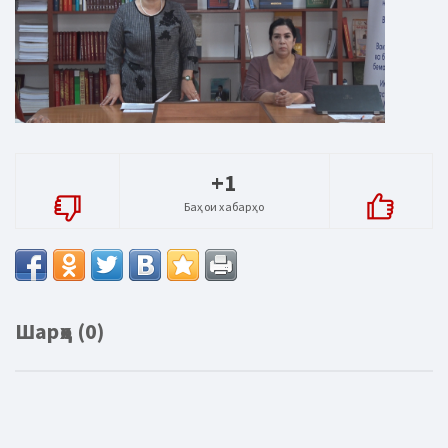
+1
Баҳои хабарҳо
Шарҳҳо (0)