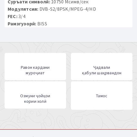
Суръати символӣ:
10750 Мсимв/сек
Модулятсия:
DVB-S2/8PSK/MPEG-4/HD
FEC:
3/4
Рамзгузорӣ:
BISS
Равон кардани
Ҷадвали
муроҷиат
қабули шаҳрвандон
Озмуни ҷойҳои
Тамос
кории холӣ