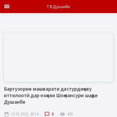
ТВ Душанбе
Баргузории машварати дастурдиҳиву
иттилоотӣ дар ноҳияи Шоҳмансури шаҳри
Душанбе
date_range
13.01.2023, 20:54
chat_bubble_outline
0
remove_red_eye
420