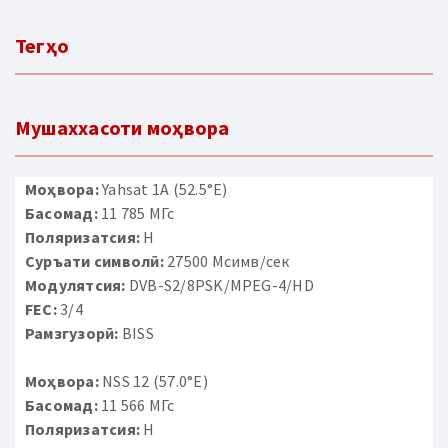
Тегҳо
Мушаххасоти моҳвора
Моҳвора:
Yahsat 1A (52.5°E)
Басомад:
11 785 МГс
Поляризатсия:
H
Суръати символӣ:
27500 Мсимв/сек
Модулятсия:
DVB-S2/8PSK/MPEG-4/HD
FEC:
3/4
Рамзгузорӣ:
BISS
Моҳвора:
NSS 12 (57.0°E)
Басомад:
11 566 МГс
Поляризатсия:
H