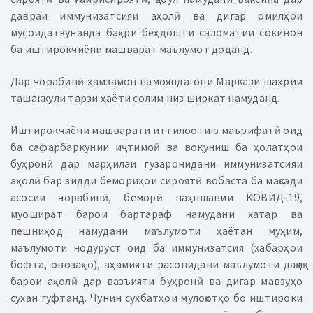
давраи иммунизатсияи аҳолӣ ва дигар омилҳои
мусоидаткунанда баҳри беҳдошти саломатии сокинон
ба иштирокчиёни машварат маълумот доданд.
Дар чорабинӣ ҳамзамон намояндагони Маркази шаҳрии
ташаккули тарзи ҳаёти солим низ ширкат намуданд.
Иштирокчиёни машварати иттилоотию маърифатӣ оид
ба сафарбаркунии иҷтимоӣ ва вокуниш ба ҳолатҳои
буҳронӣ дар марҳилаи гузаронидани иммунизатсияи
аҳолӣ бар зидди бемориҳои сироятӣ вобаста ба мақсади
асосии чорабинӣ, беморӣ паҳншавии КОВИД-19,
муошират барои бартараф намудани хатар ва
пешниҳод намудани маълумоти ҳаётан муҳим,
маълумоти нодуруст оид ба иммунизатсия (хабарҳои
бофта, овозаҳо), аҳамияти расонидани маълумоти дақиқ
барои аҳолӣ дар вазъияти буҳронӣ ва дигар мавзуҳо
сухан гуфтанд. Чунин сухбатҳои мулоқотҳо бо иштироки