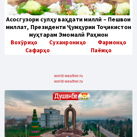
Aсосгузори сулҳу ваҳдати миллӣ – Пешвои
миллат, Президенти Ҷумҳурии Тоҷикистон
муҳтарам Эмомалӣ Раҳмон
Вохӯриҳо
Суханрониҳо
Фармонҳо
Сафарҳо
Паёмҳо
world-weather.ru
world-weather.ru