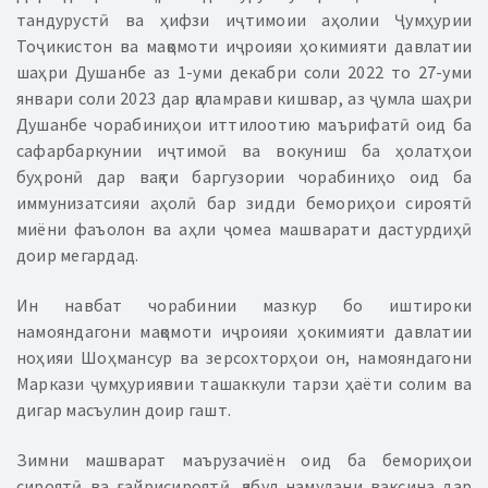
тандурустӣ ва ҳифзи иҷтимоии аҳолии Ҷумҳурии
Тоҷикистон ва мақомоти иҷроияи ҳокимияти давлатии
шаҳри Душанбе аз 1-уми декабри соли 2022 то 27-уми
январи соли 2023 дар қаламрави кишвар, аз ҷумла шаҳри
Душанбе чорабиниҳои иттилоотию маърифатӣ оид ба
сафарбаркунии иҷтимоӣ ва вокуниш ба ҳолатҳои
буҳронӣ дар вақти баргузории чорабиниҳо оид ба
иммунизатсияи аҳолӣ бар зидди бемориҳои сироятӣ
миёни фаъолон ва аҳли ҷомеа машварати дастурдиҳӣ
доир мегардад.
Ин навбат чорабинии мазкур бо иштироки
намояндагони мақомоти иҷроияи ҳокимияти давлатии
ноҳияи Шоҳмансур ва зерсохторҳои он, намояндагони
Маркази ҷумҳуриявии ташаккули тарзи ҳаёти солим ва
дигар масъулин доир гашт.
Зимни машварат маърузачиён оид ба бемориҳои
сироятӣ ва ғайрисироятӣ, қабул намудани ваксина дар