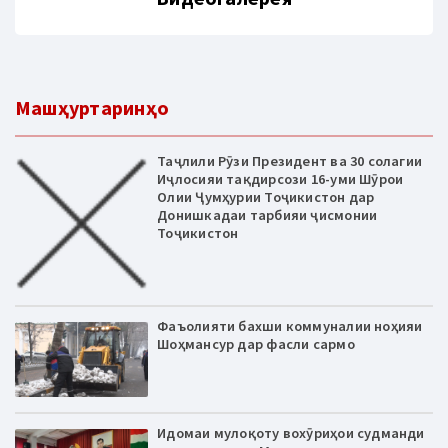
Машҳуртаринҳо
Таҷлили Рӯзи Президент ва 30 солагии
Иҷлосияи тақдирсози 16-уми Шӯрои
Олии Ҷумҳурии Тоҷикистон дар
Донишкадаи тарбияи ҷисмонии
Тоҷикистон
Фаъолияти бахши коммуналии ноҳияи
Шоҳмансур дар фасли сармо
Идомаи мулоқоту вохӯриҳои судманди