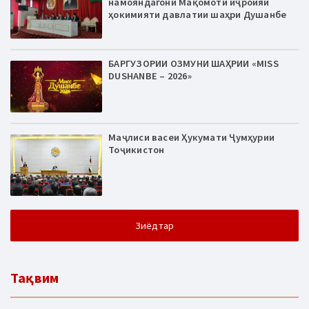
намояндагони Мақомоти иҷроияи
ҳокимияти давлатии шаҳри Душанбе
БАРГУЗОРИИ ОЗМУНИ ШАҲРИИ «MISS
DUSHANBE – 2026»
Маҷлиси васеи Ҳукумати Ҷумҳурии
Тоҷикистон
Зиёдтар
Тақвим