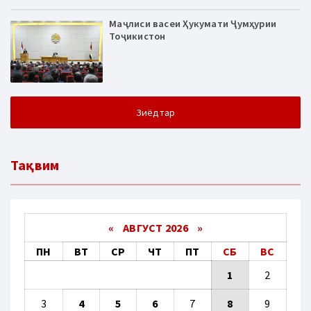
Маҷлиси васеи Ҳукумати Ҷумҳурии
Тоҷикистон
Зиёдтар
Тақвим
«
АВГУСТ 2026 »
ПН
ВТ
СР
ЧТ
ПТ
СБ
ВС
1
2
3
4
5
6
7
8
9