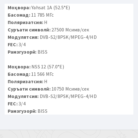
Моҳвора:
Yahsat 1A (52.5°E)
Басомад:
11 785 МГс
Поляризатсия:
H
Суръати символӣ:
27500 Мсимв/сек
Модулятсия:
DVB-S2/8PSK/MPEG-4/HD
FEC:
3/4
Рамзгузорӣ:
BISS
Моҳвора:
NSS 12 (57.0°E)
Басомад:
11 566 МГс
Поляризатсия:
H
Суръати символӣ:
10750 Мсимв/сек
Модулятсия:
DVB-S2/8PSK/MPEG-4/HD
FEC:
3/4
Рамзгузорӣ:
BISS