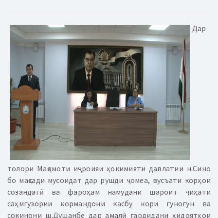
Дар
толори Мақомоти иҷроияи ҳокимияти давлатии н.Сино
бо мақсади мусоидат дар рушди ҷомеа, вусъати корҳои
созандагӣ ва фароҳам намудани шароит ҷиҳати
саҳмгузории кормандони касбу кори гуногун ва
сокинони ш.Душанбе дар амалӣ гардидани ҳидоятҳои