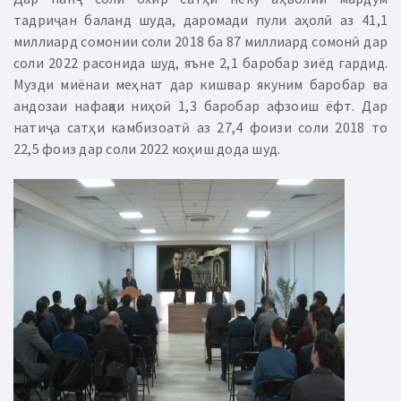
тадриҷан баланд шуда, даромади пули аҳолӣ аз 41,1
миллиард сомонии соли 2018 ба 87 миллиард сомонӣ дар
соли 2022 расонида шуд, яъне 2,1 баробар зиёд гардид.
Музди миёнаи меҳнат дар кишвар якуним баробар ва
андозаи нафақаи ниҳоӣ 1,3 баробар афзоиш ёфт. Дар
натиҷа сатҳи камбизоатӣ аз 27,4 фоизи соли 2018 то
22,5 фоиз дар соли 2022 коҳиш дода шуд.