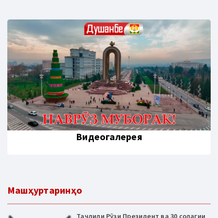
Видеогалерея
Машҳуртаринҳо
Таҷлили Рӯзи Президент ва 30 солагии