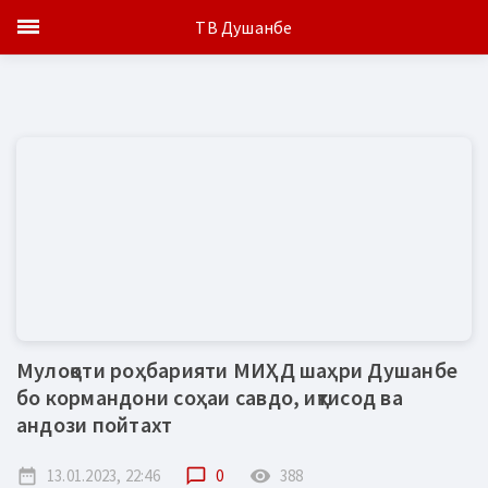
ТВ Душанбе
Мулоқоти роҳбарияти МИҲД шаҳри Душанбе
бо кормандони соҳаи савдо, иқтисод ва
андози пойтахт
date_range
13.01.2023, 22:46
chat_bubble_outline
0
remove_red_eye
388