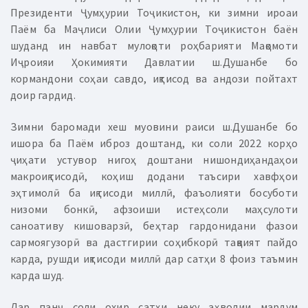
Президенти Ҷумҳурии Тоҷикистон, ки зимни ироаи
Паём ба Маҷлиси Олии Ҷумҳурии Тоҷикистон баён
шуданд ин навбат мулоқоти роҳбарияти Мақомоти
Иҷроияи Ҳокимияти Давлатии ш.Душанбе бо
кормандони соҳаи савдо, иқтисод ва андози пойтахт
доир гардид.
Зимни баромади хеш муовини раиси ш.Душанбе бо
ишора ба Паём иброз доштанд, ки соли 2022 корҳо
ҷиҳати устувор нигоҳ доштани нишондиҳандаҳои
макроиқтисодӣ, коҳиш додани таъсири хавфҳои
эҳтимолӣ ба иқтисоди миллӣ, фаъолияти босуботи
низоми бонкӣ, афзоиши истеҳсоли маҳсулоти
саноативу кишоварзӣ, беҳтар гардонидани фазои
сармоягузорӣ ва дастгирии соҳибкорӣ тақвият пайдо
карда, рушди иқтисоди миллӣ дар сатҳи 8 фоиз таъмин
карда шуд.
Дар панҷ соли охир сатҳи неку аҳволии мардум