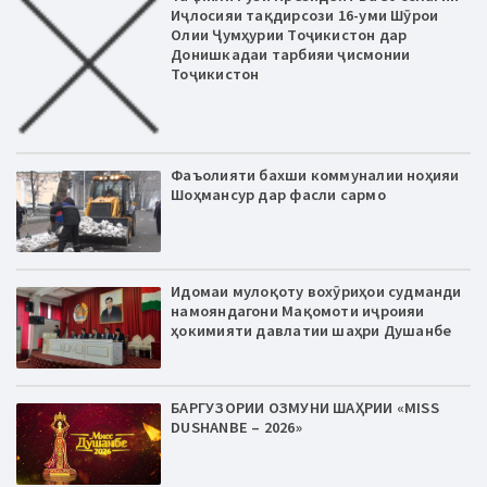
Иҷлосияи тақдирсози 16-уми Шӯрои
Олии Ҷумҳурии Тоҷикистон дар
Донишкадаи тарбияи ҷисмонии
Тоҷикистон
Фаъолияти бахши коммуналии ноҳияи
Шоҳмансур дар фасли сармо
Идомаи мулоқоту вохӯриҳои судманди
намояндагони Мақомоти иҷроияи
ҳокимияти давлатии шаҳри Душанбе
БАРГУЗОРИИ ОЗМУНИ ШАҲРИИ «MISS
DUSHANBE – 2026»