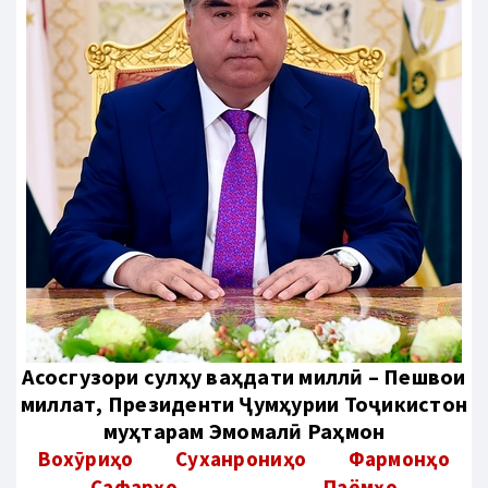
Aсосгузори сулҳу ваҳдати миллӣ – Пешвои
миллат, Президенти Ҷумҳурии Тоҷикистон
муҳтарам Эмомалӣ Раҳмон
Вохӯриҳо
Суханрониҳо
Фармонҳо
Сафарҳо
Паёмҳо