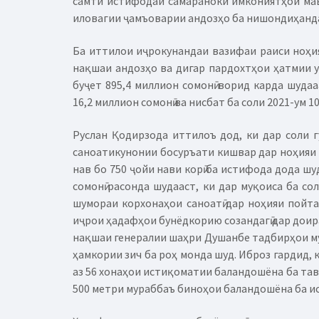
самти истифодаи самараноки имкониятҳои мав
иловагии ҷамъоварии андозҳо ба нишондиҳанда
Ба иттилои иҷрокунандаи вазифаи раиси ноҳия
нақшаи андозҳо ва дигар пардохтҳои ҳатмии ум
буҷет 895,4 миллион сомонӣ ворид карда шуда
16,2 миллион сомонӣ ва нисбат ба соли 2021-ум 1
Руслан Қодирзода иттилоъ дод, ки дар соли г
саноатикунонии босуръати кишвар дар ноҳияи
нав бо 750 ҷойи нави корӣ ба истифода дода шу
сомонӣ расонда шудааст, ки дар муқоиса ба со
шумораи корхонаҳои саноатӣ дар ноҳияи пойтах
иҷрои ҳадафҳои бунёдкорию созандагӣ дар доир
нақшаи генералии шаҳри Душанбе тадбирҳои муш
ҳамкории зич ба роҳ монда шуд. Иброз гардид, 
аз 56 хонаҳои истиқоматии баландошёна ба тавр
500 метри мураббаъ биноҳои баландошёна ба и