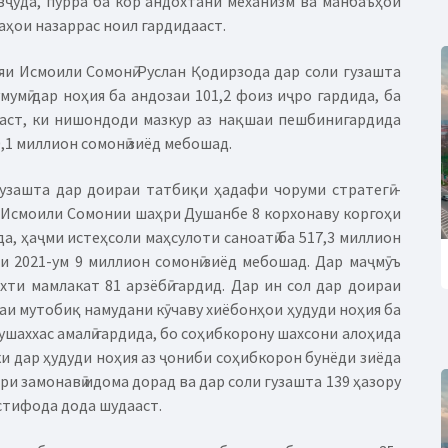
ҷуда, пурра ба кор андохтани механизм ва манбаъҳои
ҳои назаррас ноил гардидааст.
и Исмоили Сомонӣ Руслан Қодирзода дар соли гузашта
умӣ дар ноҳия ба андозаи 101,2 фоиз иҷро гардида, ба
ааст, ки нишондоди мазкур аз нақшаи пешбинигардида
0,1 миллион сомонӣ зиёд мебошад.
узашта дар доираи татбиқи ҳадафи чоруми стратегӣ -
 Исмоили Сомонии шаҳри Душанбе 8 корхонаву коргоҳи
да, ҳаҷми истеҳсоли маҳсулоти саноатӣ ба 517,3 миллион
ли 2021-ум 9 миллион сомонӣ зиёд мебошад. Дар маҷмӯъ
ти мамлакат 81 арзёбӣ гардид. Дар ин сол дар доираи
аи мутобиқ намудани кӯчаву хиёбонҳои ҳудуди ноҳия ба
аххас амалӣ гардида, бо соҳибкорону шахсони алоҳида
ки дар ҳудуди ноҳия аз ҷониби соҳибкорон бунёди зиёда
и замонавӣ идома дорад ва дар соли гузашта 139 ҳазору
стифода дода шудааст.