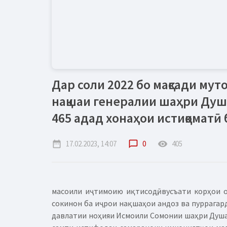
Дар соли 2022 бо мақсади мут
нақшаи генералии шаҳри Ду
465 адад хонаҳои истиқоматӣ
date_range
17.02.2023, 14:07
chat_bubble_outline
0
remove_red_eye
405
масоили иҷтимоию иқтисодӣ, вусъати корҳои 
сокинон ба иҷрои нақшаҳои андоз ва пуррага
давлатии ноҳияи Исмоили Сомонии шаҳри Душан