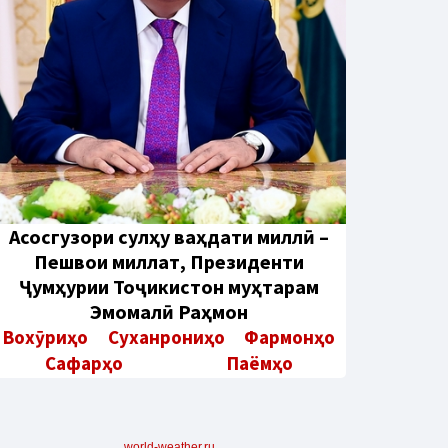
Aсосгузори сулҳу ваҳдати миллӣ –
Пешвои миллат, Президенти
Ҷумҳурии Тоҷикистон муҳтарам
Эмомалӣ Раҳмон
Вохӯриҳо
Суханрониҳо
Фармонҳо
Сафарҳо
Паёмҳо
world-weather.ru