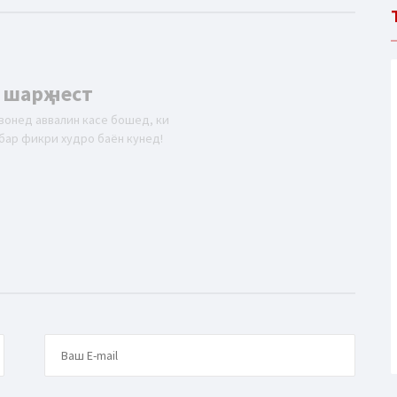
 шарҳ нест
вонед аввалин касе бошед, ки
бар фикри худро баён кунед!