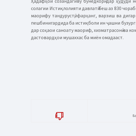
Ҳадафҳои созандагиву бунёдкорӣ дар ҳудуди 
солагии Истиқлолияти давлатӣ беш аз 830 чораби
маорифу тандурустӣ, фарҳанг, варзиш ва дигар
пешбинигардида ба истиқболи ин ҷашни бузурги 
дар соҳаои саноату маориф, хизматрасонӣ ва ко
дастовардҳои мушаххас ба миён омадааст.
Б