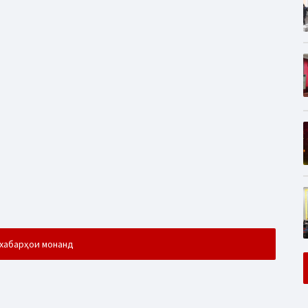
хабарҳои монанд