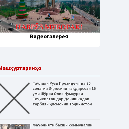
Видеогалерея
Машҳуртаринҳо
Таҷлили Рӯзи Президент ва 30
солагии Иҷлосияи тақдирсози 16-
уми Шӯрои Олии Ҷумҳурии
Тоҷикистон дар Донишкадаи
тарбияи ҷисмонии Тоҷикистон
Фаъолияти бахши коммуналии