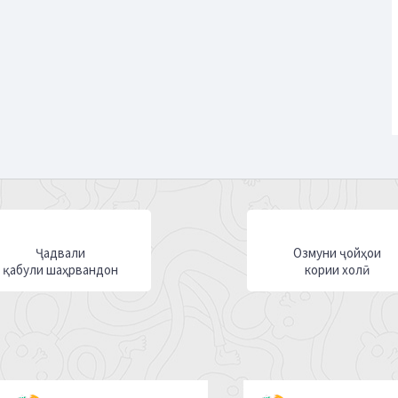
Ҷадвали
Озмуни ҷойҳои
қабули шаҳрвандон
кории холӣ