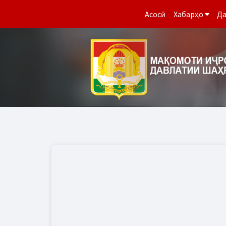
Асосӣ
Хабарҳо
Да