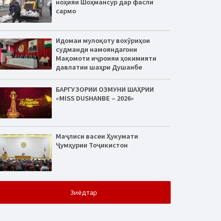
ноҳияи Шоҳмансур дар фасли
сармо
Идомаи мулоқоту вохӯриҳои
судманди намояндагони
Мақомоти иҷроияи ҳокимияти
давлатии шаҳри Душанбе
БАРГУЗОРИИ ОЗМУНИ ШАҲРИИ
«MISS DUSHANBE – 2026»
Маҷлиси васеи Ҳукумати
Ҷумҳурии Тоҷикистон
Зиёдтар