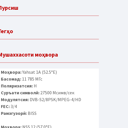
Пурсиш
Тегҳо
Мушаххасоти моҳвора
Моҳвора:
Yahsat 1A (52.5°E)
Басомад:
11 785 МГс
Поляризатсия:
H
Суръати символӣ:
27500 Мсимв/сек
Модулятсия:
DVB-S2/8PSK/MPEG-4/HD
FEC:
3/4
Рамзгузорӣ:
BISS
Моҳвора:
NSS 12 (57.0°E)