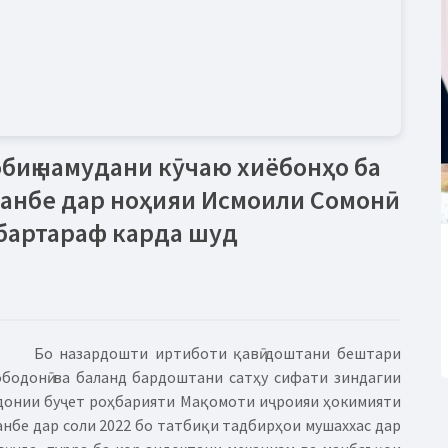
обиқ намудани кӯчаю хиёбонҳо ба
шанбе дар ноҳияи Исмоили Сомонӣ
 бартараф карда шуд
Бо назардошти иртиботи қавӣ доштани бештари
ободонӣ ва баланд бардоштани сатҳу сифати зиндагии
рдонии буҷет роҳбарияти Мақомоти иҷроияи ҳокимияти
бе дар соли 2022 бо татбиқи тадбирҳои мушаххас дар