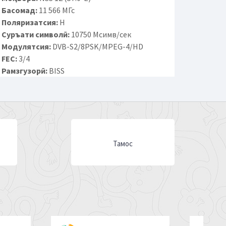
Басомад:
11 566 МГс
Поляризатсия:
H
Суръати символӣ:
10750 Мсимв/сек
Модулятсия:
DVB-S2/8PSK/MPEG-4/HD
FEC:
3/4
Рамзгузорӣ:
BISS
Тамос