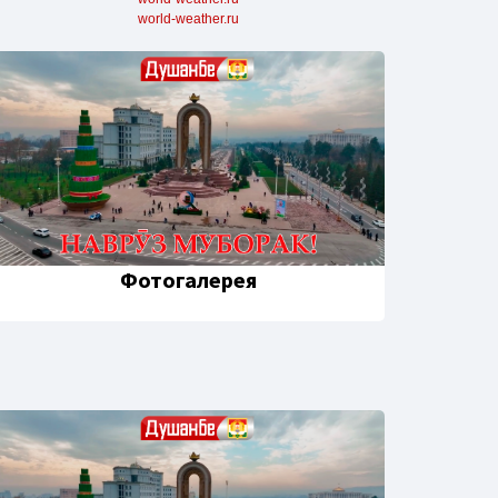
world-weather.ru
Фотогалерея