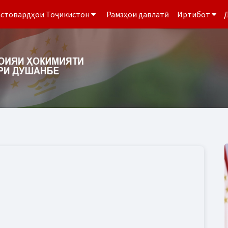
стовардҳои Тоҷикистон
Рамзҳои давлатӣ
Иртибот
Д