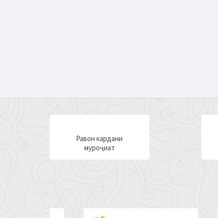
Равон кардани
муроҷиат