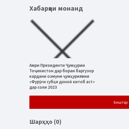
Хабарҳои монанд
Амри Президенти Ҷумҳурии
Тоҷикистон дар бораи баргузор
кардани озмуни ҷумҳуриявии
«Фурӯғи субҳи доноӣ китоб аст»
дар соли 2023
Бештар 
Шарҳҳо (0)