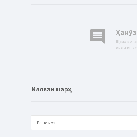
comment
Ҳанӯз
Шумо мета
оиди ин ха
Иловаи шарҳ