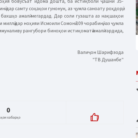
ноҳия бовусъат идома дошта, ба истиқболи ҷашни 35-
нӣ дар самту соҳаҳои гунонун, аз ҷумла саноату роҳдорӣ,
 бахшҳо амалӣ мегардад. Дар соли гузашта аз нақшаҳои
миллӣ дар ноҳияи Исмоили Сомонӣ 109 чорабинӣ, аз ҷумла
ммуналиву рангубори биноҳои истиқоматӣ амалӣ гардида,
Валиҷон Шарифзода
"ТВ Душанбе"
0
аҳои хабарҳо