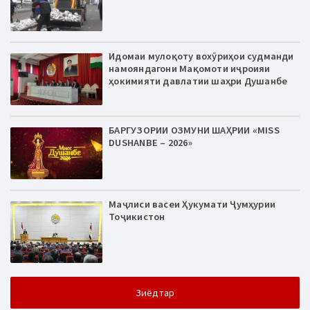
Идомаи мулоқоту вохӯриҳои судманди
намояндагони Мақомоти иҷроияи
ҳокимияти давлатии шаҳри Душанбе
БАРГУЗОРИИ ОЗМУНИ ШАҲРИИ «MISS
DUSHANBE – 2026»
Маҷлиси васеи Ҳукумати Ҷумҳурии
Тоҷикистон
Зиёдтар