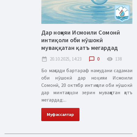
Дар ноҳияи Исмоили Сомонӣ
интиқоли оби нӯшокӣ
муваққатан қатъ мегардад
date_range
20.10.2025, 14:23
chat_bubble_outline
0
remove_red_eye
138
Бо мақсади бартараф намудани садамаи
оби нӯшокӣ дар ноҳияи Исмоили
Сомонӣ, 20 октябр интиқоли оби нӯшокӣ
дар минтақаҳои зерин муваққатан қатъ
мегардад:...
Муфассалтар