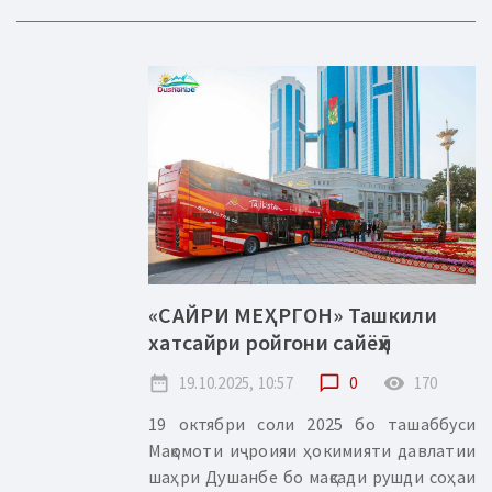
«САЙРИ МЕҲРГОН» Ташкили
хатсайри ройгони сайёҳӣ
date_range
19.10.2025, 10:57
chat_bubble_outline
0
remove_red_eye
170
19 октябри соли 2025 бо ташаббуси
Мақомоти иҷроияи ҳокимияти давлатии
шаҳри Душанбе бо мақсади рушди соҳаи