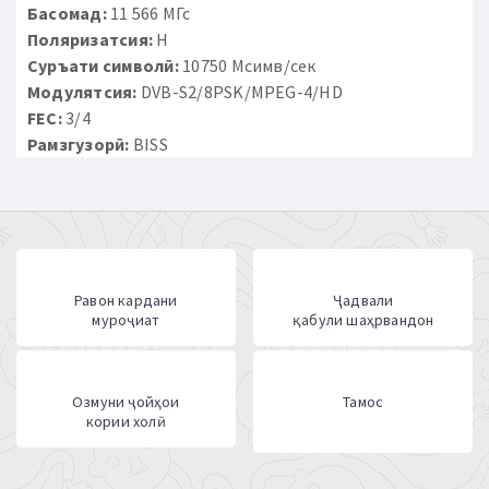
Басомад:
11 566 МГс
Поляризатсия:
H
Суръати символӣ:
10750 Мсимв/сек
Модулятсия:
DVB-S2/8PSK/MPEG-4/HD
FEC:
3/4
Рамзгузорӣ:
BISS
Равон кардани
Ҷадвали
муроҷиат
қабули шаҳрвандон
Озмуни ҷойҳои
Тамос
кории холӣ