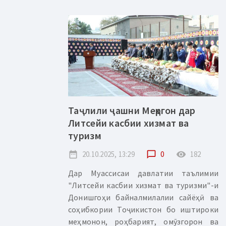
Таҷлили ҷашни Меҳргон дар
Литсейи касбии хизмат ва
туризм
date_range
20.10.2025, 13:29
chat_bubble_outline
0
remove_red_eye
182
Дар Муассисаи давлатии таълимии
"Литсейи касбии хизмат ва туризми"-и
Донишгоҳи байналмилалии сайёҳӣ ва
соҳибкории Тоҷикистон бо иштироки
меҳмонон, роҳбарият, омӯзгорон ва