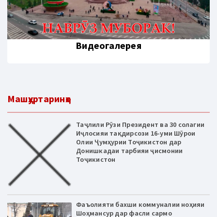
Видеогалерея
Машҳуртаринҳо
Таҷлили Рӯзи Президент ва 30 солагии
Иҷлосияи тақдирсози 16-уми Шӯрои
Олии Ҷумҳурии Тоҷикистон дар
Донишкадаи тарбияи ҷисмонии
Тоҷикистон
Фаъолияти бахши коммуналии ноҳияи
Шоҳмансур дар фасли сармо