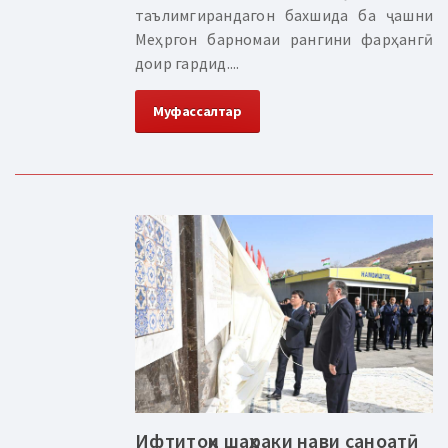
таълимгирандагон бахшида ба ҷашни
Меҳргон барномаи рангини фарҳангӣ
доир гардид....
Муфассалтар
Ифтитоҳи шаҳраки нави саноатӣ