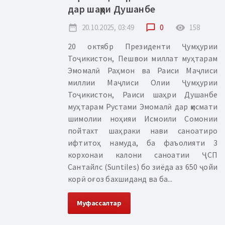
дар шаҳри Душанбе
date_range
20.10.2025, 03:49
chat_bubble_outline
0
remove_red_eye
158
20 октябр Президенти Ҷумҳурии
Тоҷикистон, Пешвои миллат муҳтарам
Эмомалӣ Раҳмон ва Раиси Маҷлиси
миллии Маҷлиси Олии Ҷумҳурии
Тоҷикистон, Раиси шаҳри Душанбе
муҳтарам Рустами Эмомалӣ дар қисмати
шимолии ноҳияи Исмоили Сомонии
пойтахт шаҳраки нави саноатиро
ифтитоҳ намуда, ба фаъолияти 3
корхонаи калони саноатии ҶСП
Сантайлс (Suntiles) бо зиёда аз 650 ҷойи
корӣ оғоз бахшиданд ва ба...
Муфассалтар