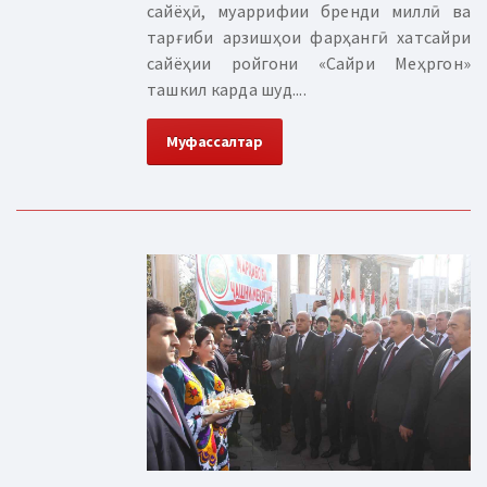
сайёҳӣ, муаррифии бренди миллӣ ва
тарғиби арзишҳои фарҳангӣ хатсайри
сайёҳии ройгони «Сайри Меҳргон»
ташкил карда шуд....
Муфассалтар