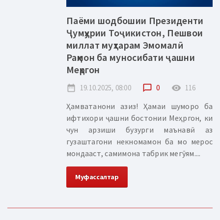
Паёми шодбошии Президенти
Ҷумҳурии Тоҷикистон, Пешвои
миллат муҳтарам Эмомалӣ
Раҳмон ба муносибати ҷашни
Меҳргон
date_range
19.10.2025, 08:00
chat_bubble_outline
0
remove_red_eye
116
Ҳамватанони азиз! Ҳамаи шуморо ба
ифтихори ҷашни бостонии Меҳргон, ки
чун арзиши бузурги маънавӣ аз
гузаштагони некномамон ба мо мерос
мондааст, самимона табрик мегӯям....
Муфассалтар