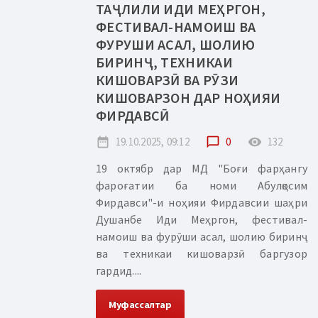
ТАҶЛИЛИ ИДИ МЕҲРГОН,
ФЕСТИВАЛ-НАМОИШ ВА
ФУРУШИ АСАЛ, ШОЛИЮ
БИРИНҶ, ТЕХНИКАИ
КИШОВАРЗӢ ВА РӮЗИ
КИШОВАРЗОН ДАР НОҲИЯИ
ФИРДАВСӢ
date_range
19.10.2025, 09:12
chat_bubble_outline
0
remove_red_eye
132
19 октябр дар МД "Боғи фарҳангу
фароғатии ба номи Абулқосим
Фирдавси"-и ноҳияи Фирдавсии шаҳри
Душанбе Иди Меҳргон, фестивал-
намоиш ва фурӯши асал, шолию биринҷ
ва техникаи кишоварзӣ баргузор
гардид....
Муфассалтар