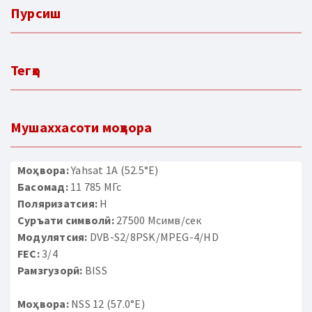
Пурсиш
Тегҳо
Мушаххасоти моҳвора
Моҳвора:
Yahsat 1A (52.5°E)
Басомад:
11 785 МГс
Поляризатсия:
H
Суръати символӣ:
27500 Мсимв/сек
Модулятсия:
DVB-S2/8PSK/MPEG-4/HD
FEC:
3/4
Рамзгузорӣ:
BISS
Моҳвора:
NSS 12 (57.0°E)