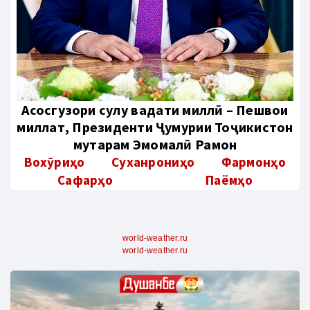
Aсосгузори сулҳу ваҳдати миллӣ – Пешвои
миллат, Президенти Ҷумҳурии Тоҷикистон
муҳтарам Эмомалӣ Раҳмон
Вохӯриҳо
Суханрониҳо
Фармонҳо
Сафарҳо
Паёмҳо
world-weather.ru
world-weather.ru