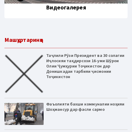
Видеогалерея
Машҳуртаринҳо
Таҷлили Рӯзи Президент ва 30 солагии
Иҷлосияи тақдирсози 16-уми Шӯрои
Олии Ҷумҳурии Тоҷикистон дар
Донишкадаи тарбияи ҷисмонии
Тоҷикистон
Фаъолияти бахши коммуналии ноҳияи
Шоҳмансур дар фасли сармо