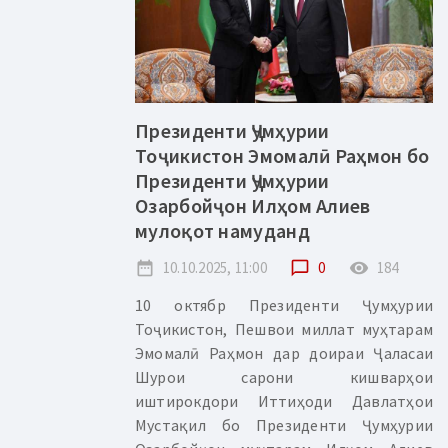
Президенти Ҷумҳурии
Тоҷикистон Эмомалӣ Раҳмон бо
Президенти Ҷумҳурии
Озарбойҷон Илҳом Алиев
мулоқот намуданд
date_range
10.10.2025, 11:00
chat_bubble_outline
0
remove_red_eye
184
10 октябр Президенти Ҷумҳурии
Тоҷикистон, Пешвои миллат муҳтарам
Эмомалӣ Раҳмон дар доираи Ҷаласаи
Шурои сарони кишварҳои
иштирокдори Иттиҳоди Давлатҳои
Мустақил бо Президенти Ҷумҳурии