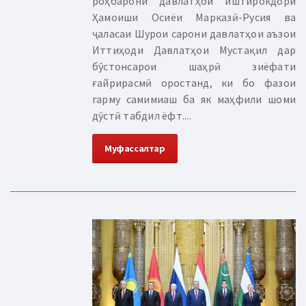
роҳбарони давлатҳои иштирокдори
Ҳамоиши Осиёи Марказӣ-Русия ва
ҷаласаи Шурои сарони давлатҳои аъзои
Иттиҳоди Давлатҳои Мустақил дар
бӯстонсарои шаҳрӣ зиёфати
ғайрирасмӣ оростанд, ки бо фазои
гарму самимиаш ба як маҳфили шоми
дӯстӣ табдил ёфт....
Муфассалтар