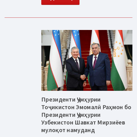
Президенти Ҷумҳурии
Тоҷикистон Эмомалӣ Раҳмон бо
Президенти Ҷумҳурии
Узбекистон Шавкат Мирзиёев
мулоқот намуданд