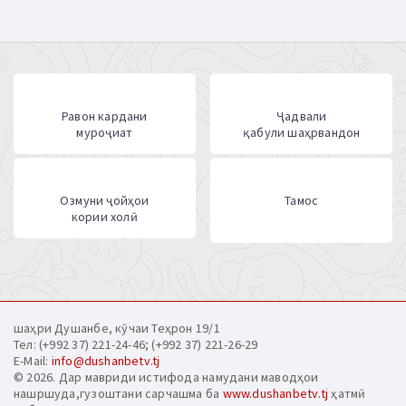
Равон кардани
Ҷадвали
муроҷиат
қабули шаҳрвандон
Озмуни ҷойҳои
Тамос
кории холӣ
шаҳри Душанбе, кӯчаи Теҳрон 19/1
Тел: (+992 37) 221-24-46; (+992 37) 221-26-29
E-Mail:
info@dushanbetv.tj
© 2026. Дар мавриди истифода намудани маводҳои
нашршуда,гузоштани сарчашма ба
www.dushanbetv.tj
ҳатмӣ