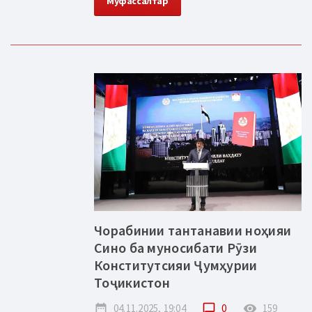
Муфассалтар
Чорабинии тантанавии ноҳияи
Сино ба муносибати Рӯзи
Конститутсияи Ҷумҳурии
Тоҷикистон
date_range
04.11.2025, 19:04
chat_bubble_outline
0
remove_red_eye
159