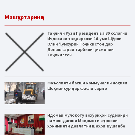
Машҳуртаринҳо
Таҷлили Рӯзи Президент ва 30 солагии
Иҷлосияи тақдирсози 16-уми Шӯрои
Олии Ҷумҳурии Тоҷикистон дар
Донишкадаи тарбияи ҷисмонии
Тоҷикистон
Фаъолияти бахши коммуналии ноҳияи
Шоҳмансур дар фасли сармо
Идомаи мулоқоту вохӯриҳои судманди
намояндагони Мақомоти иҷроияи
ҳокимияти давлатии шаҳри Душанбе