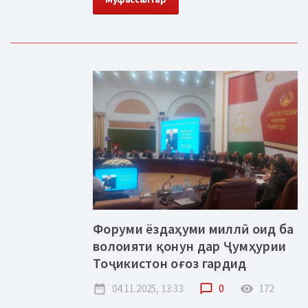
Форуми ёздаҳуми миллӣ оид ба
волоияти қонун дар Ҷумҳурии
Тоҷикистон оғоз гардид
date_range
04.11.2025, 13:33
chat_bubble_outline
0
remove_red_eye
172