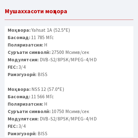
Мушаххасоти моҳвора
Моҳвора:
Yahsat 1A (52.5°E)
Басомад:
11 785 МГс
Поляризатсия:
H
Суръати символӣ:
27500 Мсимв/сек
Модулятсия:
DVB-S2/8PSK/MPEG-4/HD
FEC:
3/4
Рамзгузорӣ:
BISS
Моҳвора:
NSS 12 (57.0°E)
Басомад:
11 566 МГс
Поляризатсия:
H
Суръати символӣ:
10750 Мсимв/сек
Модулятсия:
DVB-S2/8PSK/MPEG-4/HD
FEC:
3/4
Рамзгузорӣ:
BISS