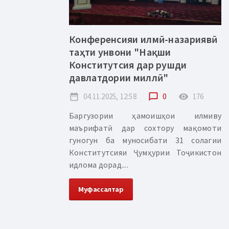
Конференсияи илмӣ-назариявӣ
таҳти унвони "Нақши
Конститутсия дар рушди
давлатдории миллӣ"
date_range
04.11.2025, 12:58
chat_bubble_outline
0
remove_red_eye
176
Баргузории ҳамоишҳои илмиву
маърифатӣ дар сохтору мақомоти
гуногун ба муносибати 31 солагии
Конститутсияи Ҷумҳурии Тоҷикистон
идлома дорад....
Муфассалтар