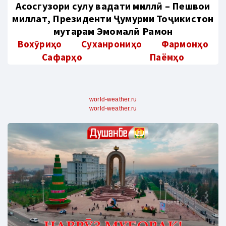
Aсосгузори сулҳу ваҳдати миллӣ – Пешвои
миллат, Президенти Ҷумҳурии Тоҷикистон
муҳтарам Эмомалӣ Раҳмон
Вохӯриҳо
Суханрониҳо
Фармонҳо
Сафарҳо
Паёмҳо
world-weather.ru
world-weather.ru