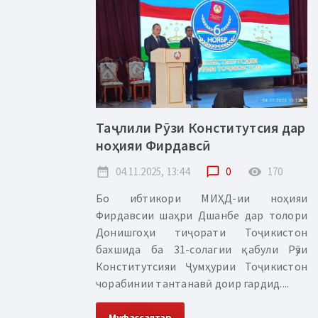
Таҷлили Рӯзи Конститутсия дар
ноҳияи Фирдавсӣ
date_range
04.11.2025, 13:44
chat_bubble_outline
0
remove_red_eye
170
Бо ибтикори МИҲД-ии ноҳияи
Фирдавсии шаҳри Дшанбе дар толори
Донишгоҳи тиҷорати Тоҷикистон
бахшида ба 31-солагии қабули Рӯзи
Конститутсияи Ҷумҳурии Тоҷикистон
чорабинии тантанавӣ доир гардид....
Муфассалтар