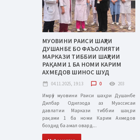
МУОВИНИ РАИСИ ШАҲРИ
ДУШАНБЕ БО ФАЪОЛИЯТИ
МАРКАЗИ ТИББИИ ШАҲРИИ
РАҚАМИ 1 БА НОМИ КАРИМ
АХМЕДОВ ШИНОС ШУД
date_range
04.11.2025, 19:13
chat_bubble_outline
0
remove_red_eye
203
Имрӯз муовини Раиси шаҳри Душанбе
Дилбар Одилзода аз Муассисаи
давлатии Маркази тиббии шаҳри
рақами 1 ба номи Карим Ахмедов
боздид ба амал овард....