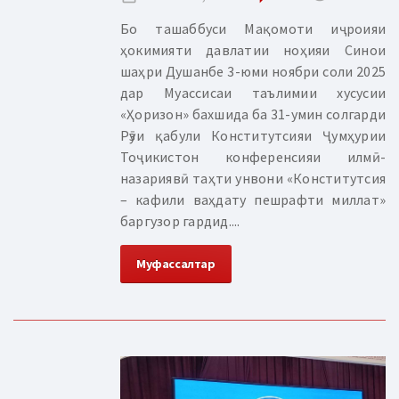
Бо ташаббуси Мақомоти иҷроияи
ҳокимияти давлатии ноҳияи Синои
шаҳри Душанбе 3-юми ноябри соли 2025
дар Муассисаи таълимии хусусии
«Ҳоризон» бахшида ба 31-умин солгарди
Рӯзи қабули Конститутсияи Ҷумҳурии
Тоҷикистон конференсияи илмӣ-
назариявӣ таҳти унвони «Конститутсия
– кафили ваҳдату пешрафти миллат»
баргузор гардид....
Муфассалтар