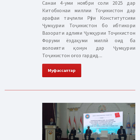
Санаи 4-уми ноябри соли 2025 дар
Китобхонаи миллии Тоҷикистон дар
арафаи таҷлили Рӯзи Конститутсияи
Ҷумҳурии Тоҷикистон бо ибтикори
Вазорати адлияи Ҷумҳурии Тоҷикистон
Форуми ёздаҳуми миллӣ оид ба
волоияти қонун дар Ҷумҳурии
Тоҷикистон оғоз гардид....
Муфассалтар